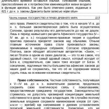
длительного времени оставался обычай. Толкование обычаев,
приспособление их к потребностям изменяющейся жизни входило
в функции ареопага. Как уже было отмечено ранее, изданные в
621 г. до н. э. законы Драконта были записью норм обыч-
Часть первая.
113
ГОСУДАРСТВО И ПРАВО ДРЕВНЕГО МИРА
ного права. Имеются свидетельства о том, что в начале VI в. до
н. э. большая законотворческая работа была осуществлена
Солоном, однако результаты его деятельности до нас не дошли.
Лишь в период наивысшего расцвета Афинского государства (V—
IV вв. до н. э.) государственно-правовая теория и судебная
практика признала приоритет законов над обычаями. Отныне
главным источником права стали признаваться законы,
принимаемые в народных собраниях. Согласно определению
Платона, закон обладает абсолютным авторитетом. «Закон, —
писал Платон в одном из своих диалогов, — это то же самое, что
здравый смысл, тот самый здравый смысл, который исходит от
Бога и, следовательно, сам закон тоже исходит от Бога». К
сожалению, подлинные тексты большинства афинских законов до
наших дней не сохранились, так что об их содержании можно
судить лишь на основании косвенных свидетельств.
Право собственности.
Частная собственность, получившая
к V—IV вв. до н. э. значительное развитие, продолжала
сохранять свою генетическую связь с пожалованием,
предоставляемым гражданину государством. Законодательство
стремилось не допустить чрезмерной концентрации земельной
собственности в руках частных владельцев. Не случайно поэтому
земельные владения сохранили наименование клеров (от греч.
клзспт
— жребий) как напоминание о древних установлениях
полисной земельной собственности. Характерно, что не