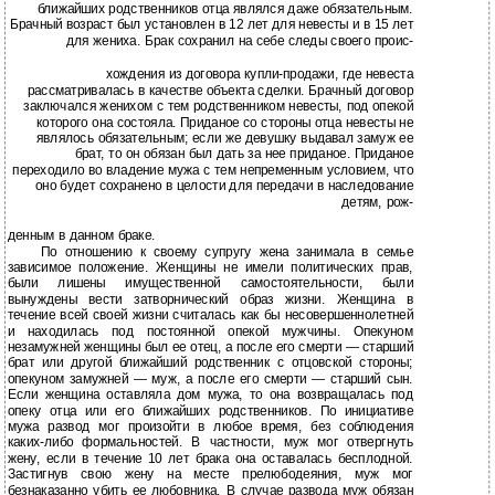
ближайших родственников отца являлся даже обязательным.
Брачный возраст был установлен в 12 лет для невесты и в 15 лет
для жениха. Брак сохранил на себе следы своего проис-
хождения из договора купли-продажи, где невеста
рассматривалась в качестве объекта сделки. Брачный договор
заключался женихом с тем родственником невесты, под опекой
которого она состояла. Приданое со стороны отца невесты не
являлось обязательным; если же девушку выдавал замуж ее
брат, то он обязан был дать за нее приданое. Приданое
переходило во владение мужа с тем непременным условием, что
оно будет сохранено в целости для передачи в наследование
детям, рож-
денным в данном браке.
По отношению к своему супругу жена занимала в семье
зависимое положение. Женщины не имели политических прав,
были лишены имущественной самостоятельности, были
вынуждены вести затворнический образ жизни. Женщина в
течение всей своей жизни считалась как бы несовершеннолетней
и находилась под постоянной опекой мужчины. Опекуном
незамужней женщины был ее отец, а после его смерти — старший
брат или другой ближайший родственник с отцовской стороны;
опекуном замужней — муж, а после его смерти — старший сын.
Если женщина оставляла дом мужа, то она возвращалась под
опеку отца или его ближайших родственников. По инициативе
мужа развод мог произойти в любое время, без соблюдения
каких-либо формальностей. В частности, муж мог отвергнуть
жену, если в течение 10 лет брака она оставалась бесплодной.
Застигнув свою жену на месте прелюбодеяния, муж мог
безнаказанно убить ее любовника. В случае развода муж обязан