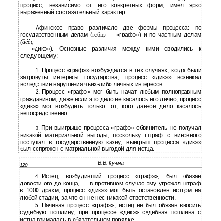
процесс, независимо от его конкретных форм, имел ярко
выраженный состязательный характер.
Афинское право различало две формы процесса: по
государственным делам (
гсбцз
— «графэ») и по частным делам
(
äéêç
—
«дикэ»). Основные различия между ними сводились к
следующему:
1.
Процесс «графэ» возбуждался в тех случаях, когда были
затронуты интересы государства; процесс «дикэ» возникал
вследствие нарушения
чьих-либо личных интересов.
2.
Процесс «графэ» мог быть начат любым полноправным
гражданином, даже если это дело не касалось его лично; процесс
«дикэ» мог возбудить только тот, кого данное дело касалось
непосредственно.
При выигрыше процесса «графэ» обвинитель не получал
3.
никакой материальной выгоды, поскольку штраф с виновного
поступал в государственную казну; выигрыш процесса «дикэ»
был сопряжен с матриальной выгодой для истца.
В.В. Кучма
120
4.
Истец, возбудивший процесс «графэ», был обязан
довести его до конца, — в противном случае ему угрожал штраф
в 1000 драхм; процесс «дикэ» мог быть остановлен истцом на
любой стадии, за что он не нес никакой ответственности.
5.
Начиная процесс «графэ», истец не был обязан вносить
судебную пошлину; при процессе «дикэ» судебная пошлина с
истца взималась в обязательном порядке.