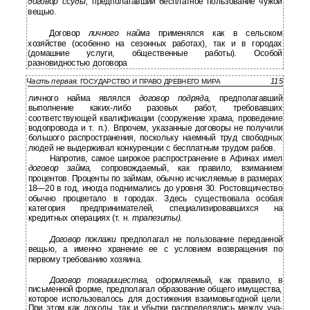
договор ссуды,
предполагавший бесплатное пользование чужой
вещью.
Договор
личного найма
применялся как в сельском
хозяйстве (особенно на сезонных работах), так и в городах
(домашние услуги, общественные работы). Особой
разновидностью договора
Часть первая.
115
ГОСУДАРСТВО И ПРАВО ДРЕВНЕГО МИРА
личного найма являлся
договор подряда,
предполагавший
выполнение каких-либо разовых работ, требовавших
соответствующей квалификации (сооружение храма, проведение
водопровода и т. п.). Впрочем, указанные договоры не получили
большого распространения, поскольку наемный труд свободных
людей не выдерживал конкуренции с бесплатным трудом рабов.
Напротив, самое широкое распространение в Афинах имел
договор займа,
сопровождаемый, как правило, взиманием
процентов. Проценты по займам, обычно исчисляемые в размерах
18—20 в год, иногда поднимались до уровня 30. Ростовщичество
обычно процветало в городах. Здесь существовала особая
категория предпринимателей, специализировавшихся на
кредитных операциях (т. н.
трапезиты).
Договор поклажи
предполагал не пользование переданной
вещью, а именно хранение ее с условием возвращения по
первому требованию хозяина.
Договор товарищества,
оформляемый, как правило, в
письменной форме, предполагал образование общего имущества,
которое использовалось для достижения взаимовыгодной цели.
При этом как доходы, так и убытки распределялись между уча-