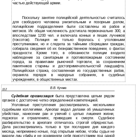
частью действующей армии.
Поскольку занятие полицейской деятельностью считалось
для свободного человека унизительным и позорным делом,
полицейские подразделения были составлены из рабов и
метэков. Их общая численность достигала первоначально 300, а
впоследствии 1200 чел. и включала конных и пеших лучников
(токсотов). Полиция не только боролась с уголовными
преступниками, но и следила за тайными сборищами граждан,
собирала сведения об их безнравственном поведении, о фактах
праздности. Кроме того, в обязанности полиции входило
наблюдение за санитарным и противопожарным состоянием
города, за правилами рыночной торговли, за сохранением
памятников старины и достопримечательностей ландшафта.
Полицейская стража, составленная из государственных рабов,
охраняла порядок в народных собраниях, в судебных
учреждениях, в общественных местах.
В.В. Кучма
112
Судебная организация
была представлена целым рядом
органов с достаточно четко определенной компетенцией.
Уголовные преступления рассматривались несколькими
судебными коллегиями.
Ареопаг
ведал делами об умышленных
убийствах, нанесении ран и увечий с целью лишения жизни,
поджогах и отравлениях, приведших к смерти. Судебное
разбирательство в ареопаге отличалось строгой обрядностью.
Дела рассматривались только в три последние дня каждого
месяца, непременно ночью, под открытым небом, чтобы судьи не
видели лиц убийц и не оскверняли себя присутствием под одной