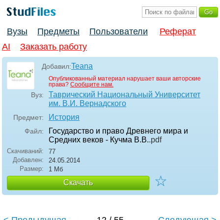
Вузы
Предметы
Пользователи
Реферат
AI
Заказать работу
Teana
Добавил:
Опубликованный материал нарушает ваши авторские
права?
Сообщите нам.
Таврический Национальный Университет
Вуз:
им. В.И. Вернадского
История
Предмет:
Государство и право Древнего мира и
Файл:
Средних веков - Кучма В.В.
.pdf
Скачиваний:
77
Добавлен:
24.05.2014
Размер:
1 Мб
☆
Скачать