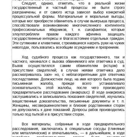
Следует, однако, отметить, что в реальной жизни
государственный и частный процессы не были строго
разграничены, и от самого истца зависел выбор конкретной
процессуальной формы. Материальные и моральные выгоды,
которые мог приобрести обвинитель в случае выигрыша процесса,
способствовали возникновению многочисленного контингента
профессиональных ябедников, т. н.
сикофантов,
которые
злоупотребляли правом каждого афиняна защищать
государственные интересы и благосостояние отдельных граждан.
Эти сутяжники и клеветники, стремившиеся нагреть руки на чужих
невзгодах, пользовались всеобщим осуждением и презрением.
Ход судебного процесса как государственного, так и
частного, начинался с вызова обвиняемого или ответчика в суд.
Вызов осуществлялся самим обвинителем (истцом) в
присутствии свидетелей; в случае неявки ответчика дело
рассматривалось заоч- но, с неблагоприятными для ответчика
последствиями. Должностное лицо, на имя которого была подана
письменная жалоба, прежде всего устанавливало
основательность этой жалобы, после чего производило
предварительное расследование
(анакризис). В
ходе анакризиса
заслушивались и записывались показания свидетелей, изучались
вещественные доказательства, письменные документы и т. п.
Женщины, несовершеннолетние и близкие родственники сторон
не допускались к даче показаний. Допросы рабов производились
только под пыткой и в присутствии сторон.
Все материалы, собранные в ходе предварительного
расследования, заключались в специальные сосуды (глиняные
или металлические) и опечатывались, — в дальнейшем, в ходе