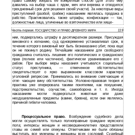
право самому избрать ее конкретный способ (для этого ему
давались на выбор чаша с ядом, меч или веревка и отводился
трехдневный срок для решения своей участи). За некоторые виды
преступлений (разбой, грабеж) наказанием являлась продажа в
рабство. Практиковались также штрафы, конфискации — так,
должностные лица, уличенные во взяточничестве или хище-
Часть первая.
119
ГОСУДАРСТВО И ПРАВО ДРЕВНЕГО МИРА
нии, подвергались штрафу в десятикратном размере. Присуждая
виновного к изгнанию, суд одновременно устанавливал срок, в
течение которого виновный мог быть безнаказанно убит, пока еще
он не покинул родину. Тягчайшим наказанием для свободного
гражданина считалось лишение его политических и гражданских
прав (полное или частичное), фактически уравнивавшее его с
рабом. При выборе меры наказания учитывался социальный
статус преступника, — отмеченное обстоятельство
свидетельствует о ярко выраженном классовом характере
уголовной репрессии. Принимались во внимание смягчающие и
отяг- чающие вину обстоятельства. Уголовно-правовая теория и
практика уже оперировала такими понятиями, как покушение,
подстрекательство, соучастие, самооборона и т. п. Иногда
наказаниям могли подвергаться животные или даже
неодушевленные предметы (камни, бревна), если они являлись
причиной гибели человека.
Процессуальное право.
Возбуждение судебного дела
могли осуществлять только полноправные граждане мужского
пола; интересы женщин и несовершеннолетних представляли
главы их семей или опекуны. Ответчиками же были обязаны
выступать все мужчины и женщины всех сословий. Судебный