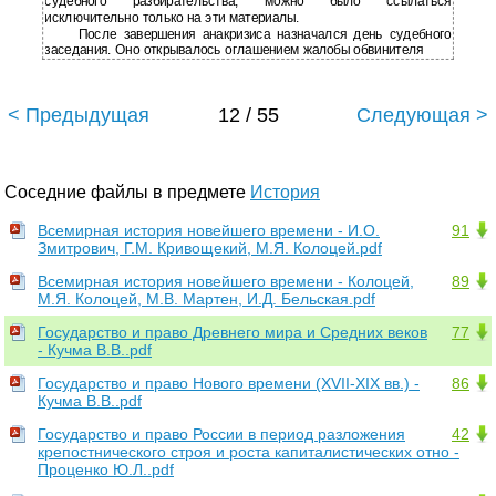
судебного разбирательства, можно было ссылаться
исключительно только на эти материалы.
После завершения анакризиса назначался день судебного
заседания. Оно открывалось оглашением жалобы обвинителя
< Предыдущая
12 / 55
Следующая >
Соседние файлы в предмете
История
Всемирная история новейшего времени - И.О.
91
Змитрович, Г.М. Кривощекий, М.Я. Колоцей.pdf
Всемирная история новейшего времени - Колоцей,
89
М.Я. Колоцей, М.В. Мартен, И.Д. Бельская.pdf
Государство и право Древнего мира и Средних веков
77
- Кучма В.В..pdf
Государство и право Нового времени (XVII-XIX вв.) -
86
Кучма В.В..pdf
Государство и право России в период разложения
42
крепостнического строя и роста капиталистических отно -
Проценко Ю.Л..pdf