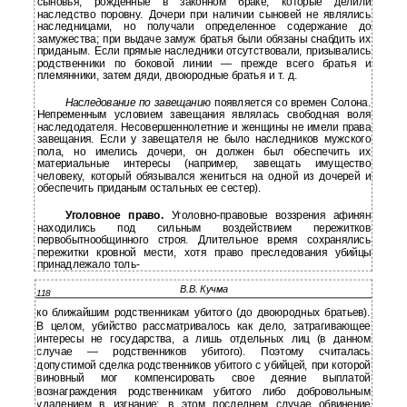
сыновья, рожденные в законном браке, которые делили
наследство поровну. Дочери при наличии сыновей не являлись
наследницами, но получали определенное содержание до
замужества; при выдаче замуж братья были обязаны снабдить их
приданым. Если прямые наследники отсутствовали, призывались
родственники по боковой линии — прежде всего братья и
племянники, затем дяди, двоюродные братья и т. д.
Наследование по завещанию
появляется со времен Солона.
Непременным условием завещания являлась свободная воля
наследодателя. Несовершеннолетние и женщины не имели права
завещания. Если у завещателя не было наследников мужского
пола, но имелись дочери, он должен был обеспечить их
материальные интересы (например, завещать имущество
человеку, который обязывался жениться на одной из дочерей и
обеспечить приданым остальных ее сестер).
Уголовное право.
Уголовно-правовые воззрения афинян
находились под сильным воздействием пережитков
первобытнообщинного строя. Длительное время сохранялись
пережитки кровной мести, хотя право преследования убийцы
принадлежало толь-
В.В. Кучма
118
ко ближайшим родственникам убитого (до двоюродных братьев).
В целом, убийство рассматривалось как дело, затрагивающее
интересы не государства, а лишь отдельных лиц (в данном
случае — родственников убитого). Поэтому считалась
допустимой сделка родственников убитого с убийцей, при которой
виновный мог компенсировать свое деяние выплатой
вознаграждения родственникам убитого либо добровольным
удалением в изгнание; в этом последнем случае обвинение