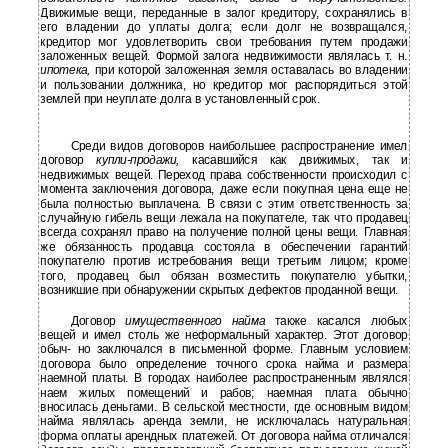
Движимые вещи, переданные в залог кредитору, сохранялись в
его владении до уплаты долга; если долг не возвращался,
кредитор мог удовлетворить свои требования путем продажи
заложенных вещей. Формой залога недвижимости являлась т. н.
ипотека,
при которой заложенная земля оставалась во владении
и пользовании должника, но кредитор мог распорядиться этой
землей при неуплате долга в установленный срок.
Среди видов договоров наибольшее распространение имел
договор
купли-продажи,
касавшийся как движимых, так и
недвижимых вещей. Переход права собственности происходил с
момента заключения договора, даже если покупная цена еще не
была полностью выплачена. В связи с этим ответственность за
случайную гибель вещи лежала на покупателе, так что продавец
всегда сохранял право на получение полной цены вещи. Главная
же обязанность продавца состояла в обеспечении гарантий
покупателю против истребования вещи третьим лицом; кроме
того, продавец был обязан возместить покупателю убытки,
возникшие при обнаружении скрытых дефектов проданной вещи.
Договор
имущественного найма
также касался любых
вещей и имел столь же неформальный характер. Этот договор
обыч- но заключался в письменной форме. Главным условием
договора было определение точного срока найма и размера
наемной платы. В городах наиболее распространенным являлся
наем жилых помещений и рабов; наемная плата обычно
вносилась деньгами. В сельской местности, где основным видом
найма являлась аренда земли, не исключалась натуральная
форма оплаты арендных платежей. От договора найма отличался