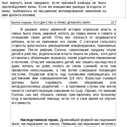
был вернуть жене приданое, если причиной развода не было
прелюбодеяние жены. Если же инициатива развода исходила от
жены, требовалось ее письменное мотивированное заявление на
имя архонта-эпонима.
Часть первая.
117
ГОСУДАРСТВО И ПРАВО ДРЕВНЕГО МИРА
В раннюю эпоху афинской истории отцовская власть в
семье была очень широкой, вплоть до права жизни и смерти в
отношении своих детей. Отец мог отречься от родившегося
ребенка, если не признавал его своим. С согласия сельского
старосты допускалось умерщвление новорожденных, признанных
уродами. После реформ Солона, запретивших продажу отцом
детей в рабство, родительская власть пошла на убыль, хотя дети
оставались обязанными оказывать своим родителям повиновение
и почтение. Отец мог наказывать детей, мог лишить наследства и
даже изгнать из дома любого из своих сыновей, если они
проявляли непослушание, а тем более совершали позорящие
поступки. Отцовская власть над сыновьями прекращалась по
достижении ими совершеннолетия (18 лет). Взрослые сыновья
должны были содержать своих обедневших или
нетрудоспособных родителей, — в противном случае они могли
понести соответствующее наказание по суду. Однако, по законам
Солона сын мог отказать своему престарелому или больному
отцу в материальной помощи, если тот в свое время не обучил
его ремеслу.
Наследственное право.
Древнейшей формой наследования
было наследование по закону. Прямыми наследниками являлись