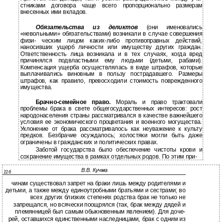
стниками договора чаще всего пропорционально размерам
внесенных ими вкладов.
Обязательства из деликтов
(они именовались
«невольными» обязательствами) возникали в случае совершения
физи- ческим лицом каких-либо противоправных действий,
наносивших ущерб личности или имуществу других граждан.
Ответственность лица возникала и в тех случаях, когда вред
причинялся подвластными ему людьми (детьми, рабами).
Компенсация ущерба осуществлялась в виде штрафов, которые
выплачивались виновным в пользу пострадавшего. Размеры
штрафов, как правило, превосходили стоимость поврежденного
имущества.
Брачно-семейное
право.
Мораль и право трактовали
проблемы брака в свете общегосударственных интересов: рост
народонаселения страны рассматривался в качестве важнейшего
условия ее экономического процветания и военного могущества.
Уклонение от брака рассматривалось как неуважение к культу
предков. Безбрачие осуждалось; холостяки могли быть даже
ограничены в гражданских и политических правах.
Заботой государства было обеспечение чистоты крови и
сохранение имущества в рамках отдельных родов. По этим при-
В.В. Кучма
116
чинам существовал запрет на браки лишь между родителями и
детьми, а также между единоутробными братьями и сестрами; во
всех других близких степенях родства брак не только не
запрещался, но всячески поощрялся (так, брак между дядей и
племянницей был самым обыкновенным явлением). Для доче-
рей, оставшихся единственными наследницами, брак с одним из