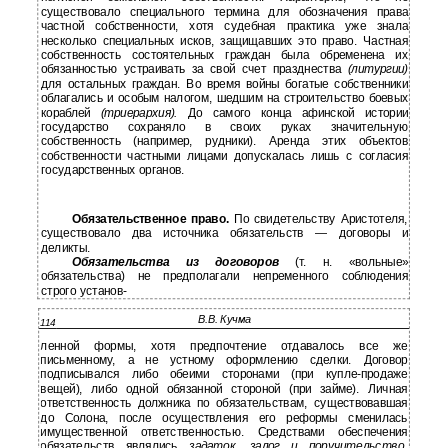
существовало специального термина для обозначения права
частной собственности, хотя судебная практика уже знала
несколько специальных исков, защищавших это право. Частная
собственность состоятельных граждан была обременена их
обязанностью устраивать за свой счет празднества
(литургии)
для остальных граждан. Во время войны богатые собственники
облагались и особым налогом, шедшим на строительство боевых
кораблей
(триерархия).
До самого конца афинской истории
государство сохраняло в своих руках значительную
собственность (например, рудники). Аренда этих объектов
собственности частными лицами допускалась лишь с согласия
государственных органов.
Обязательственное право.
По свидетельству Аристотеля,
существовало два источника обязательств — договоры и
деликты.
Обязательства из договоров
(т. н. «вольные»
обязательства) не предполагали непременного соблюдения
строго установ-
В.В. Кучма
114
ленной формы, хотя предпочтение отдавалось все же
письменному, а не устному оформлению сделки. Договор
подписывался либо обеими сторонами (при купле-продаже
вещей), либо одной обязанной стороной (при займе). Личная
ответственность должника по обязательствам, существовавшая
до Солона, после осуществления его реформы сменилась
имущественной ответственностью. Средствами обеспечения
обязательств являлись
задаток, залог и поручительство.