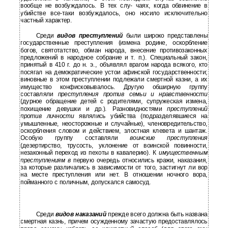
вообще не возбуждалось. В тех слу- чаях, когда обвинение в
убийстве все-таки возбуждалось, оно носило исключительно
частный характер.
Среди
видов преступлений
были широко представлены
государственные преступления (измена родине, оскорбление
богов, святотатство, обман народа, внесение противозаконных
предложений в народное собрание и т. п.). Специальный закон,
принятый в 410 г. до н. э., объявлял врагом народа всякого, кто
посягал на демократические устои афинской государственности;
виновные в этом преступлении подлежали смертной казни, а их
имущество конфисковывалось. Другую обширную группу
составляли
преступления против семьи и нравственности
(дурное обращение детей с родителями, супружеская измена,
похищение девушки и др.). Разновидностями
преступлений
против личности
являлись убийства (подразделявшиеся на
умышленные, неосторожные и случайные), членовредительство,
оскорбления словом и действием, злостная клевета и шантаж.
Особую группу составляли
воинские преступления
(дезертирство, трусость, уклонение от воинской повинности,
незаконный переход из пехоты в кавалерию). К
имущественным
преступлениям в
первую очередь относились кражи, наказания,
за которые различались в зависимости от того, застигнут ли вор
на месте преступления или нет. В отношении ночного вора,
пойманного с поличным, допускался самосуд.
Среди
видов наказаний
прежде всего должна быть названа
смертная казнь, причем осужденному зачастую предоставлялось