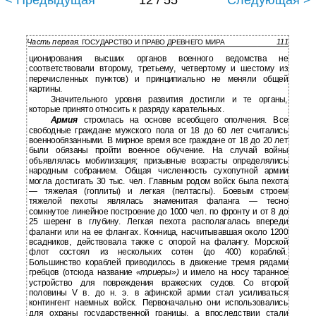
< Предыдущая
12 / 55
Следующая >
Часть первая.
111
ГОСУДАРСТВО И ПРАВО ДРЕВНЕГО МИРА
ционирования высших органов военного ведомства не
соответствовали второму, третьему, четвертому и шестому из
перечисленных пунктов) и принципиально не меняли общей
картины.
Значительного уровня развития достигли и те органы,
которые принято относить к разряду карательных.
Армия
строилась на основе всеобщего ополчения. Все
свободные граждане мужского пола от 18 до 60 лет считались
военнообязанными. В мирное время все граждане от 18 до 20 лет
были обязаны пройти военное обучение. На случай войны
объявлялась мобилизация; призывные возрасты определялись
народным собранием. Общая численность сухопутной армии
могла достигать 30 тыс. чел. Главным родом войск была пехота
— тяжелая (гоплиты) и легкая (пелтасгы). Боевым строем
тяжелой пехоты являлась знаменитая фаланга — тесно
сомкнутое линейное построение до 1000 чел. по фронту и от 8 до
25 шеренг в глубину. Легкая пехота располагалась впереди
фаланги или на ее флангах. Конница, насчитывавшая около 1200
всадников, действовала также с опорой на фалангу. Морской
флот состоял из нескольких сотен (до 400) кораблей.
Большинство кораблей приводилось в движение тремя рядами
гребцов (отсюда название
«триеры»)
и имело на носу таранное
устройство для повреждения вражеских судов. Со второй
половины V в. до н. э. в афинской армии стал усиливаться
контингент наемных войск. Первоначально они использовались
для охраны государственной границы, а впоследствии стали