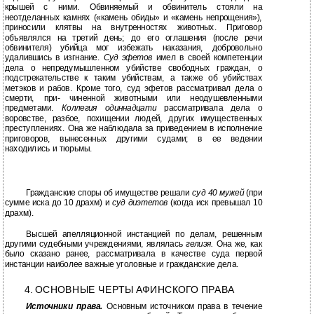
крышей с ними. Обвиняемый и обвинитель стояли на
неотделанных камнях («камень обиды» и «камень непрощения»),
приносили клятвы на внутренностях животных. Приговор
объявлялся на третий день; до его оглашения (после речи
обвинителя) убийца мог избежать наказания, добровольно
удалившись в изгнание.
Суд эфетов
имел в своей компетенции
дела о непредумышленном убийстве свободных граждан, о
подстрекательстве к таким убийствам, а также об убийствах
метэков и рабов. Кроме того, суд эфетов рассматривал дела о
смерти, при- чиненной животными или неодушевленными
предметами.
Коллегия одиннадцати
рассматривала дела о
воровстве, разбое, похищении людей, других имущественных
преступлениях. Она же наблюдала за приведением в исполнение
приговоров, вынесенных другими судами; в ее ведении
находились и тюрьмы.
Гражданские споры об имуществе решали
суд 40 мужей
(при
сумме иска до 10 драхм) и
суд диэтетов
(когда иск превышал 10
драхм).
Высшей апелляционной инстанцией по делам, решенным
другими судебными учреждениями, являлась
гелиэя.
Она же, как
было сказано ранее, рассматривала в качестве суда первой
инстанции наиболее важные уголовные и гражданские дела.
4. ОСНОВНЫЕ ЧЕРТЫ АФИНСКОГО ПРАВА
Источники права.
Основным источником права в течение