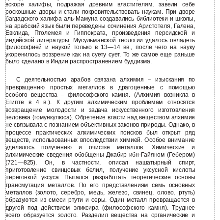
вскоре халифы, подражая древним властителям, завели себе
роскошные дворы и стали покровительствовать наукам. При дворе
багдадского халифа аль-Мамуна создавались библиотеки и школы,
на арабский язык были переведены сочинения Аристотеля, Галена,
Евклида, Птолемея и Гиппократа, произведения персидской и
индийской литературы. Мусульманской теологии удалось овладеть
философией и наукой только в 13—14 вв., после чего на науку
укоренилось воззрение как на суету сует. То же самое еще раньше
было сделано в Индии распространением буддизма.
С деятельностью арабов связана алхимия – изыскания по
превращению простых металлов в драгоценные с помощью
особого вещества – философского камня. (Алхимия возникла в
Египте в 4 в.). К другим алхимическим проблемам относятся
возвращение молодости и задача искусственного изготовления
человека (гомункулюса). Обретение власти над веществом алхимия
не связывала с познанием объективных законов природы. Однако, в
процессе практических алхимических поисков был открыт ряд
веществ, использованных впоследствии химией. Особое внимание
уделялось получению и очистке металлов. Химические и
алхимические сведения обобщены Джабир ибн-Гайяном (Гебером)
(721—825). Он, в частности, описал нашатырный спирт,
приготовление свинцовых белил, получение уксусной кислоты
перегонкой уксуса. Пытался разработать теоретические основы
трансмутация металлов. По его представлениям семь основных
металлов (золото, серебро, медь, железо, свинец, олово, ртуть)
образуются из смеси ртути и серы. Один металл превращается в
другой под действием эликсира (философского камня). Труднее
всего образуется золото. Разделил вещества на органические и