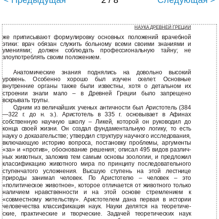
< Предыдущая
2 / 8
Следующая >
НАУКА ДРЕВНЕЙ ГРЕЦИИ
же приписывают формулировку основных положений врачебной
этики: врач обязан служить больному всеми своими знаниями и
умениями; должен соблюдать профессиональную тайну; не
злоупотреблять своим положением.
Анатомические знания поднялись на довольно высокий
уровень. Особенно хорошо был изучен скелет. Основные
внутренние органы также были известны, хотя о детальном их
строении знали мало – в Древней Греции было запрещено
вскрывать трупы.
Одним из величайших ученых античности был Аристотель (384
—322 г. до н. э.). Аристотель в 335 г. основывает в Афинах
собственную научную школу – Ликей, которой он руководил до
конца своей жизни. Он создал фундаментальную логику, то есть
науку о доказательстве; утвердил структуру научного исследования,
включающую историю вопроса, постановку проблемы, аргументы
«за» и «против», обоснование решения; описал 495 видов различ-
ных животных, заложив тем самым основы зоологии, и предложил
классификацию животного мира по принципу последовательного
ступенчатого усложнения. Высшую ступень на этой лестнице
природы занимал человек. По Аристотелю – человек – это
«политическое животное», которое отличается от животного только
наличием нравственности и на этой основе стремлением к
«совместному жительству». Аристотелем дана первая в истории
человечества классификация наук. Науки делятся на теоретиче-
ские, практические и творческие. Задачей теоретических наук