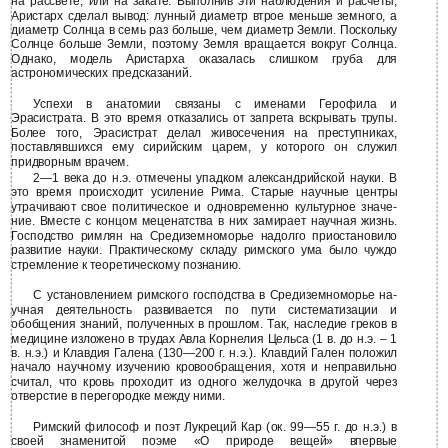
на рассвете, или на закате. Выполнив эти наблюдения и расчеты,
Аристарх сделал вывод: лунный диаметр втрое меньше земного, а
диаметр Солнца в семь раз больше, чем диаметр Земли. Поскольку
Солнце больше Земли, поэтому Земля вращается вокруг Солнца.
Однако, модель Аристарха оказалась слишком груба для
астрономических предсказаний.
Успехи в анатомии связаны с именами Герофила и
Эрасистрата. В это время отказались от запрета вскрывать трупы.
Более того, Эрасистрат делал живосечения на преступниках,
поставлявшихся ему сирийским царем, у которого он служил
придворным врачем.
2—1 века до н.э. отмечены упадком александрийской науки. В
это время происходит усиление Рима. Старые научные центры
утрачивают свое политическое и одновременно культурное значе-
ние. Вместе с концом меценатства в них замирает научная жизнь.
Господство римлян на Средиземноморье надолго приостановило
развитие науки. Практическому складу римского ума было чуждо
стремление к теоретическому познанию.
С установлением римского господства в Средиземноморье на-
учная деятельность развивается по пути систематизации и
обобщения знаний, полученных в прошлом. Так, наследие греков в
медицине изложено в трудах Авла Корнелия Цельса (1 в. до н.э. – 1
в. н.э.) и Клавдия Галена (130—200 г. н.э.). Клавдий Гален положил
начало научному изучению кровообращения, хотя и неправильно
считал, что кровь проходит из одного желудочка в другой через
отверстие в перегородке между ними.
Римский философ и поэт Лукреций Кар (ок. 99—55 г. до н.э.) в
своей знаменитой поэме «О природе вещей» впервые