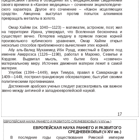
предписания Галена и объединил их с медицинскими сведениями
своего времени в «Каноне медицины» – сочинении энциклопедиче-
ского характера. Другое его сочинение – «Канон исцеляющих
средств». Авиценна выступал против попыток алхимиков
превращать металлы в золото.
Омар Хайям (ок. 1040—1123) – математик, астроном, поэт, жил
на территории Ирана, утверждал, что Вселенная бесконечна и
существует вечно. Потерпев неудачу в прямом поиске корней
произвольного кубического уравнения, Омар Хайям открыл
несколько способов приближенного вычисления этих корней.
Абу аль-Валид Мухаммед Ибн Рушд, известный в Европе под
именем Аверроэса (1126—1198), работал в Марокко, Севилье и
Кордове. Выдвигал мысль, что бытие бога «совечно»
материальному миру. Источник движения материи лежит в самой
материи.
Улугбек (1394—1449), внук Тимура, правил в Самарканде в
1409—1449, построил грандиозную обсерваторию; был убит своими
политическими противниками.
Достижения арабских ученых следует рассматривать как важное
звено между античной и западноевропейской наукой.
17
ЕВРОПЕЙСКАЯ НАУКА РАННЕГО И РАЗВИТОГО СРЕДНЕВЕКОВЬЯ (V-XIV вв.)
ЕВРОПЕЙСКАЯ НАУКА РАННЕГО И РАЗВИТОГО
СРЕДНЕВЕКОВЬЯ (V-XIV вв.)
В последние годы существования Римской империи