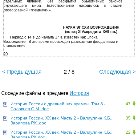
отдельных явлений, без раскрытия объективных законов
окружающего мира. Естествознание находилось в стадии
своеобразной «преднауки».
НАУКА ЭПОХИ ВОЗРОЖДЕНИЯ
(конец XIVсередина XVII вв.)
Период с 14 в. до начала 17 в. известен как Эпоха
Возрождения. В это время происходит разложение феодализма и
становление
20
< Предыдущая
2 / 8
Следующая >
Соседние файлы в предмете
История
История России с древнейших времен. Том 8 -
47
Соловьев С.М..doc
История России. XX век. Часть 2 - Валиуллин К.Б.,
35
Зарипова Р.К..doc
История России. XX век. Часть 2 - Валиуллин К.Б.,
22
Зарипова Р.К.doc