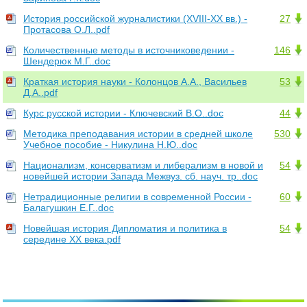
История российской журналистики (XVIII-XX вв.) -
27
Протасова О.Л..pdf
Количественные методы в источниковедении -
146
Шендерюк М.Г..doc
Краткая история науки - Колонцов А.А., Васильев
53
Д.А..pdf
Курс русской истории - Ключевский В.О..doc
44
Методика преподавания истории в средней школе
530
Учебное пособие - Никулина Н.Ю..doc
Национализм, консерватизм и либерализм в новой и
54
новейшей истории Запада Межвуз. сб. науч. тр..doc
Нетрадиционные религии в современной России -
60
Балагушкин Е.Г..doc
Новейшая история Дипломатия и политика в
54
середине XX века.pdf