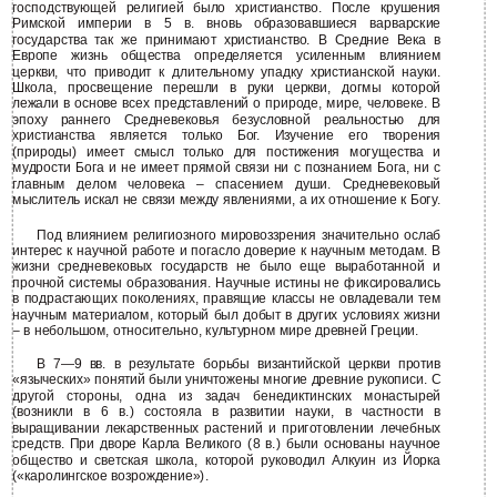
господствующей религией было христианство. После крушения
Римской империи в 5 в. вновь образовавшиеся варварские
государства так же принимают христианство. В Средние Века в
Европе жизнь общества определяется усиленным влиянием
церкви, что приводит к длительному упадку христианской науки.
Школа, просвещение перешли в руки церкви, догмы которой
лежали в основе всех представлений о природе, мире, человеке. В
эпоху раннего Средневековья безусловной реальностью для
христианства является только Бог. Изучение его творения
(природы) имеет смысл только для постижения могущества и
мудрости Бога и не имеет прямой связи ни с познанием Бога, ни с
главным делом человека – спасением души. Средневековый
мыслитель искал не связи между явлениями, а их отношение к Богу.
Под влиянием религиозного мировоззрения значительно ослаб
интерес к научной работе и погасло доверие к научным методам. В
жизни средневековых государств не было еще выработанной и
прочной системы образования. Научные истины не фиксировались
в подрастающих поколениях, правящие классы не овладевали тем
научным материалом, который был добыт в других условиях жизни
– в небольшом, относительно, культурном мире древней Греции.
В 7—9 вв. в результате борьбы византийской церкви против
«языческих» понятий были уничтожены многие древние рукописи. С
другой стороны, одна из задач бенедиктинских монастырей
(возникли в 6 в.) состояла в развитии науки, в частности в
выращивании лекарственных растений и приготовлении лечебных
средств. При дворе Карла Великого (8 в.) были основаны научное
общество и светская школа, которой руководил Алкуин из Йорка
(«каролингское возрождение»).