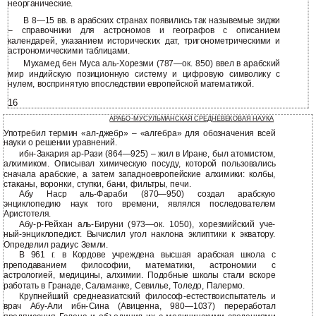
неорганические.
В 8—15 вв. в арабских странах появились так назывемые зиджи
– справочники для астрономов и географов с описанием
календарей, указанием исторических дат, тригонометрическими и
астрономическими таблицами.
Мухамед бен Муса аль-Хорезми (787—ок. 850) ввел в арабский
мир индийскую позиционную систему и цифровую символику с
нулем, воспринятую впоследствии европейской математикой.
16
АРАБО-МУСУЛЬМАНСКАЯ СРЕДНЕВЕКОВАЯ НАУКА
Употребил термин «ал-джебр» – «алгебра» для обозначения всей
науки о решении уравнений.
ибн-Закария ар-Рази (864—925) – жил в Иране, был атомистом,
алхимиком. Описывал химическую посуду, которой пользовались
сначала арабские, а затем западноевропейские алхимики: колбы,
стаканы, воронки, ступки, бани, фильтры, печи.
Абу Наср аль-Фараби (870—950) создал арабскую
энциклопедию наук того времени, являлся последователем
Аристотеля.
Абу-р-Рейхан аль-Бируни (973—ок. 1050), хорезмийский уче-
ный-энциклопедист. Вычислил угол наклона эклиптики к экватору.
Определил радиус Земли.
В 961 г. в Кордове учреждена высшая арабская школа с
преподаванием философии, математики, астрономии с
астрологией, медицины, алхимии. Подобные школы стали вскоре
работать в Гранаде, Саламанке, Севилье, Толедо, Палермо.
Крупнейший среднеазиатский философ-естествоиспытатель и
врач Абу-Али ибн-Сина (Авиценна, 980—1037) переработал