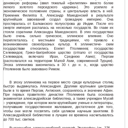
денежную реформы (ввел тяжелый «филиппик» вместо более
легкого золотого персидского «дарика»). Это усилило и
экономическое положение страны, и центральную власть в ней.
Преемник Филиппа II, Александр Македонский в результате
крупнейших завоеваний создал громадную империю. Она
простиралась от Балканского полуострова до Индии. После его
смерти империя распалась на несколько государств. Во главе их
стояли соратники Александра Македонского. В этих государствах
было очень сильно греческое, эллинское влияние. Оно
переплеталось с местными традициями, что привело к
возникновению своеобразных культур. К эллинистиче- ским
государствам относились Египет Птолемеев; государство
Селевкидов; Греко-бактрийское царство (отпало от государства
Селевкидов, включало Иран, Среднюю Азию); Пергам
(располагался на территории Малой Азии, современной Турции).
Эпоха эллинизма закончилась в 30 г. до н. э., когда царство
Птолемеев было завоевано Римом.
В эпоху эллинизма на первое место среди культурных столиц
быстро выдвинулась Александрия. Другими крупными центрами
были в то время Пергам, Антиохия, сохранялось и значение Афин.
При первых правителях династии Птолемеев была основана
знаменитая александрийская библиотека, а также учрежден Мусей
– учреждение, при котором жили крупнейшие ученые и литераторы,
получавшие государственное жалование, достаточное для того,
чтобы они могли посвятить себя целиком научным занятиям. В
Александрийской библиотеке в лучшие ее времена насчитывалось
до 700 тыс. свитков.