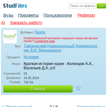
Вузы
Предметы
Пользователи
Реферат
AI
Заказать работу
Teana
Добавил:
Опубликованный материал нарушает ваши авторские
права?
Сообщите нам.
Таврический Национальный Университет
Вуз:
им. В.И. Вернадского
История
Предмет:
Краткая история науки - Колонцов А.А.,
Файл:
Васильев Д.А.
.pdf
Скачиваний:
53
Добавлен:
24.05.2014
Размер:
716 Кб
☆
Скачать