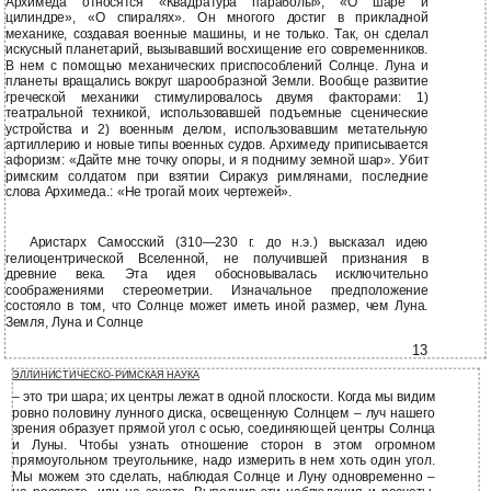
Архимеда относятся «Квадратура параболы», «О шаре и
цилиндре», «О спиралях». Он многого достиг в прикладной
механике, создавая военные машины, и не только. Так, он сделал
искусный планетарий, вызывавший восхищение его современников.
В нем с помощью механических приспособлений Солнце. Луна и
планеты вращались вокруг шарообразной Земли. Вообще развитие
греческой механики стимулировалось двумя факторами: 1)
театральной техникой, использовавшей подъемные сценические
устройства и 2) военным делом, использовавшим метательную
артиллерию и новые типы военных судов. Архимеду приписывается
афоризм: «Дайте мне точку опоры, и я подниму земной шар». Убит
римским солдатом при взятии Сиракуз римлянами, последние
слова Архимеда.: «Не трогай моих чертежей».
Аристарх Самосский (310—230 г. до н.э.) высказал идею
гелиоцентрической Вселенной, не получившей признания в
древние века. Эта идея обосновывалась исключительно
соображениями стереометрии. Изначальное предположение
состояло в том, что Солнце может иметь иной размер, чем Луна.
Земля, Луна и Солнце
13
ЭЛЛИНИСТИЧЕСКО-РИМСКАЯ НАУКА
– это три шара; их центры лежат в одной плоскости. Когда мы видим
ровно половину лунного диска, освещенную Солнцем – луч нашего
зрения образует прямой угол с осью, соединяющей центры Солнца
и Луны. Чтобы узнать отношение сторон в этом огромном
прямоугольном треугольнике, надо измерить в нем хоть один угол.
Мы можем это сделать, наблюдая Солнце и Луну одновременно –