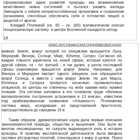
сформулировал идею развития природы как возникновение
качественно новых состояний. н пытался развить взгляды
Эмпедокла о гибели неприспособленных организмов и сохранении
организмов, способных обеспечить себя и потомство пищей и
защитой от врагов.
Клавдий Птолемей (ок. 85 – ок. 160) математически описал
геоцентрическую систему: в центре Вселенной находится непод-
14
АРАБО-МУСУЛЬМАНСКАЯ СРЕДНЕВЕКОВАЯ НАУКА
вижная Земля, вокруг которой по эпициклам вращаются Луна,
Меркурий, Венера, Солнце, Марс, Юпитер, Сатурн. Согласно ей,
каждая планета укреплена на некой сфере, которая катится по
другой сфере, та – по третьей... и так далее, а центр последней
сферы равномерно вращается вокруг Земли. Например, для
Венеры и Меркурия хватает одного эпицикла: они обращаются
вокруг Солнца, а вместе с ним вокруг Земли. Но для Марса,
Юпитера и Сатурна требуется несколько промежуточных
эпициклов: их центры не отмечены на небе какими-либо яркими
точками. Эта система изложена в его основном труде «Великое
математическое построение астрономии в 13 книгах», известном
под арабизированным названием «Альмагест». Птолемеева
система мира, исходившая из представлений Аристотеля,
просуществовала до середины 16 в.
Таким образом, древнегреческая наука дала первые описания
закономерностей природы, общества и мышления. Они были во
многом несовершенны, но сыграли выдающуюся роль в истории
культуры. В практику мыслительной деятельности была введена
система абстрактных понятий, относящихся к миру в целом. Поиск