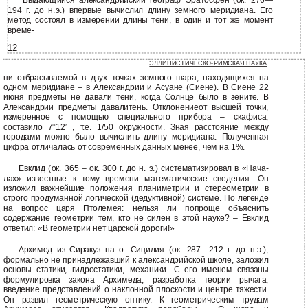
Выдающийся александрийский географ Эратосфен (ок. 276—
194 г. до н.э.) впервые вычислил длину земного меридиана. Его
метод состоял в измерении длины тени, в один и тот же момент
време-
12
ЭЛЛИНИСТИЧЕСКО-РИМСКАЯ НАУКА
ни отбрасываемой в двух точках земного шара, находящихся на
одном меридиане – в Александрии и Асуане (Сиене). В Сиене 22
июня предметы не давали тени, когда Солнце было в зените. В
Александрии предметы давалитень. Отклонениеот высшей точки,
измеренное с помощью специального прибора – скафиса,
составило 7
12
, т.е. 1/50 окружности. Зная расстояние между
°
′
городами можно было вычислить длину меридиана. Полученная
цифра отличалась от современных данных менее, чем на 1%.
Евклид (ок. 365 – ок. 300 г. до н. э.) систематизировал в «Нача-
лах» известные к тому времени математические сведения. Он
изложил важнейшие положения планиметрии и стереометрии в
строго продуманной логической (дедуктивной) системе. По легенде
на вопрос царя Птолемея: нельзя ли попроще объяснить
содержание геометрии тем, кто не силен в этой науке? – Евклид
ответил: «В геометрии нет царской дороги!»
Архимед из Сиракуз на о. Сицилия (ок. 287—212 г. до н.э.),
формально не принадлежавший к александрийской школе, заложил
основы статики, гидростатики, механики. С его именем связаны
формулировка закона Архимеда, разработка теории рычага,
введение представлений о наклонной плоскости и центре тяжести.
Он развил геометрическую оптику. К геометрическим трудам