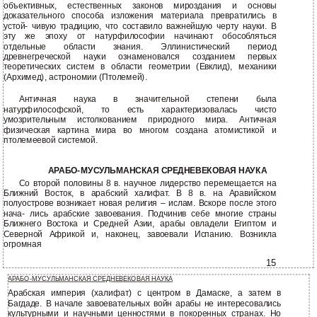
объективных, естественных законов мироздания и основы
доказательного способа изложения материала превратились в
устой- чивую традицию, что составило важнейшую черту науки. В
эту же эпоху от натурфилософии начинают обособляться
отдельные области знания. Эллинистический период
древнегреческой науки ознаменовался созданием первых
теоретических систем в области геометрии (Евклид), механики
(Архимед), астрономии (Птолемей).
Античная наука в значительной степени была
натурфилософской, то есть характеризовалась чисто
умозрительным истолкованием природного мира. Античная
физическая картина мира во многом создана атомистикой и
птолемеевой системой.
АРАБО-МУСУЛЬМАНСКАЯ СРЕДНЕВЕКОВАЯ НАУКА
Со второй половины 8 в. научное лидерство перемещается на
Ближний Восток, в арабский халифат. В 8 в. на Аравийском
полуострове возникает новая религия – ислам. Вскоре после этого
нача- лись арабские завоевания. Подчинив себе многие страны
Ближнего Востока и Средней Азии, арабы овладели Египтом и
Северной Африкой и, наконец, завоевали Испанию. Возникла
огромная
15
АРАБО-МУСУЛЬМАНСКАЯ СРЕДНЕВЕКОВАЯ НАУКА
Арабская империя (халифат) с центром в Дамаске, а затем в
Багдаде. В начале завоевательных войн арабы не интересовались
культурными и научными ценностями в покоренных странах. Но