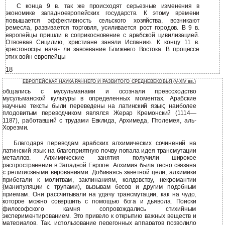
С конца 9 в. так же происходят серьезные изменения в
экономике западноевропейских государств. К этому времени
повышается эффективность сельского хозяйства, возникают
ремесла, развивается торговля, усиливается рост городов. В 9 в.
европейцы пришли в соприкосновение с арабской цивилизацией.
Отвоевав Сицилию, христиане заняли Испанию. К концу 11 в.
крестоносцы нача- ли завоевание Ближнего Востока. В процессе
этих войн европейцы
18
ЕВРОПЕЙСКАЯ НАУКА РАННЕГО И РАЗВИТОГО СРЕДНЕВЕКОВЬЯ (V-XIV вв.)
общались с мусульманами и осознали превосходство
мусульманской культуры в определенных моментах. Арабские
научные тексты были переведены на латинский язык; наиболее
плодовитым переводчиком являлся Жерар Кремонский (1114—
1187), работавший с трудами Евклида, Архимеда, Птолемея, аль-
Хорезми.
Благодаря переводам арабских алхимических сочинений на
латинский язык на благоприятную почву попала идея трансмутации
металлов. Алхимические занятия получили широкое
распространение в Западной Европе. Алхимия была тесно связана
с религиозными верованиями. Добиваясь заветной цели, алхимики
прибегали к молитвам, заклинаниям, колдовству, некромантии
(манипуляции с трупами), вызывам бесов и другим подобным
приемам. Они рассчитывали на удачу трансмутации, как на чудо,
которое можно совершить с помощью бога и дьявола. Поиски
философского камня сопровождались стихийным
экспериментированием. Это привело к открытию важных веществ и
материалов. Так, использование перегонных аппаратов позволило