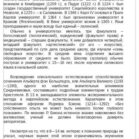
возникли в Кембридже (1209 г.), в Падуе (1222 г.) В 1224 г. был
создан государственный университет Сицилийского королевства в
Неаполе, в 1225 г. – в Саламанке. В 1348 г. Карл IV основал в Праге
Карлов университет. В 1364 г. был организован университет в
Кракове (Ягеллонский). В Вене университет возник в 1365 г. Язык
преподавания и науки всюду был единый – латинский.
Обычно в университетах имелось три факультета –
богословский (теологический), юридический (факультет права) и
медицинский – старшие факультеты. К ним добавлялся четвертый,
младший факультет, «артистический» (от ars – искусство),
представлявший по сути дела среднюю школу, где изучали «семь
свободных искусств». В средние века отделения высшего
образования от среднего не было. Школяр (scolarius) обычно
поступал и университет с 15—16 лет, после изучении латинского
языка в начальной школе.
Возрождению описательного естествознания способствовали
сочинения Альберта фон Больштедта, или Альберта Великого (1193
—1280), одного из наиболее значительных алхимиков
Средневековья, составившего подробные комментарии к трудам
Аристотеля. В 13 в. закладываются элементы экспериментального
метода в европейском естествознании. Характерен в этом
отношении афоризм Роджера Бэкона (1214—1292): «Без
собственного опыта не может быть никакого более глубокого
познания». По мнению Р. Бэкона истинное знание невозможно без
математики; ученый не должен безоговорочно доверять
авторитетам.
Несмотря на то, что в 8—14 вв. интерес к познанию природы не
угасал, научные знания этой эпохи ограничивались изучением