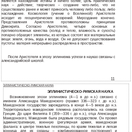
является нахождение истины и ничего более; цель практических
наук – действие; творческих – создание чего-либо, что не
существовало ранее и может приносить человеку либо пользу, либо
наслаждение. Космология (учение о Вселенной) Аристотеля
исходит из геоцентрических воззрений. Мироздание конечно.
Представления Аристотеля противоположны принципам
Демокрита. Согласно Аристотелю, четыре основных и
противоположных качества (холод и тепло, влажность и сухость)
попарно образуют элементы, из которых состоят все материальные
вещи: земля, огонь, вода и воздух. Он не допускает существования
пустоты: материя непрерывно распределена в пространстве.
После Аристотеля в эпоху эллинизма успехи в науках связаны с
александрийской школой.
11
ЭЛЛИНИСТИЧЕСКО-РИМСКАЯ НАУКА
ЭЛЛИНИСТИЧЕСКО-РИМСКАЯ НАУКА
Возникновение эпохи эллинизма (4—1 в до н.э.) связано с
именем Александра Македонского (правил 336—323 г. до н.э.).
Македонское государство зарождалось в конце 4—5 веков до н.э.
Территориально македонские племена располагались на севере
Греции. До царя Филиппа II (359—336 г. до н.э.), отца Александра
Македонского, Македония была рядовым государством. Он провел
административную, военную (регулярная армия, македонская
фаланга: в центре тяжелые пехотинцы, по краям тяжелая и легкая
конница для их охраны – комбинированное построение) и