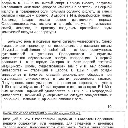
получить в 11—12 вв. чистый спирт. Серную кислоту получали
нагреванием железного купороса или серы с селитрой. Из серной
кислоты и поваренной соли получали соляную кислоту, из смеси
селитры и квасцов – азотную. В Европе в 14 в. фрайбургский монах
Бертольд Шварц открыл секрет изготовления пороха.
Совершенствовались техника и способы получения металлов,
солей, лекарств, в практику вводились простейшие виды
химической посуды и аппаратуры.
Большую роль в подъеме науки сыграли университеты. Слово
«университет» происходит от первоначального названия школы
Universilas inafjislrorum el sehol atium, то есть совокупность
руководителей н учеников. Преподаватели и студенты
университетов образовывали особую корпорацию. В первой
половине 11 в. в городе Салерно на базе первой светской
медицинской школы, существовавшей там с 9 в., был основан
университет — старейший в Европе. В 1119 г. был создан
университет в Болонье, ставший впоследствии образцом при
организации университетов в других европейских странах.
Популярность этого университета настолько возросла, что уже к
1150 г. в нем обучалось 10 тыс. студентов из разных стран. В 1160 г.
был основан Парижский университет, в 1167 г. – Оксфордский
университет. Парижскнй университет не следует отождествлять с
Сорбонной. Название «Сорбонна» связано с орга-
19
НАУКА ЭПОХИ ВОЗРОЖДЕНИЯ (конец XIVсередина XVII вв.)
низацией в 1257 г. капелланом Людовики IX Робертом Сорбонном
первого общежития, или коллегии, для студентов и школяров
теологического (богословского) факультета. Затем университеты