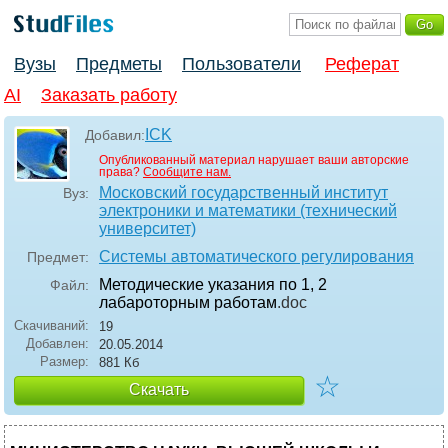
Вузы
Предметы
Пользователи
Реферат
AI
Заказать работу
ICK
Добавил:
Опубликованный материал нарушает ваши авторские
права?
Сообщите нам.
Московский государственный институт
Вуз:
электроники и математики (технический
университет)
Системы автоматического регулирования
Предмет:
Методические указания по 1, 2
Файл:
лабароторным работам
.doc
Скачиваний:
19
Добавлен:
20.05.2014
Размер:
881 Кб
☆
Скачать