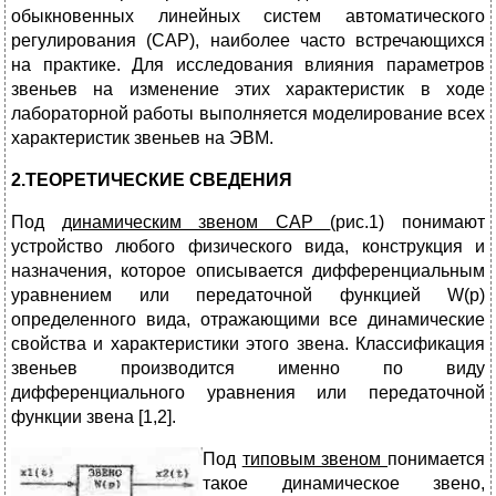
обыкновенных линейных систем автоматического
регулирования (САР), наиболее часто встречающихся
на практике. Для исследования влияния параметров
звеньев на изменение этих характеристик в ходе
лабораторной работы выполняется моделирование всех
характеристик звеньев на ЭВМ.
2.ТЕОРЕТИЧЕСКИЕ СВЕДЕНИЯ
Под
динамическим звеном САР
(рис.1) понимают
устройство любого физического вида, конструкция и
назначения, которое описывается дифференциальным
уравнением или передаточной функцией W(p)
определенного вида, отражающими все динамические
свойства и характеристики этого звена. Классификация
звеньев производится именно по виду
дифференциального уравнения или передаточной
функции звена [1,2].
Под
типовым звеном
понимается
такое динамическое звено,