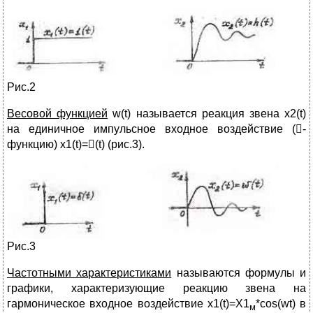
Рис.2
Весовой функцией
w(t) называется реакция звена х2(t)
на единичное импульсное входное воздействие (-
функцию) х1(t)=(t) (рис.3).
Рис.3
Частотными характеристиками
называются формулы и
графики, характеризующие реакцию звена на
гармоническое входное воздействие х1(t)=Х1
*cos(wt) в
м