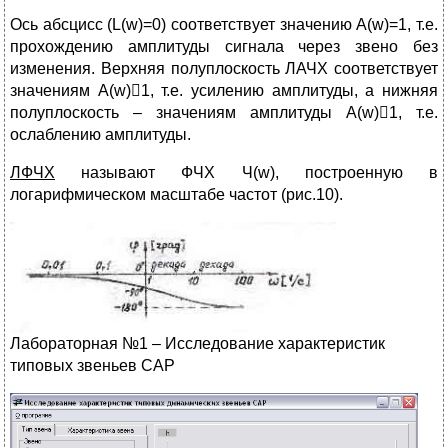
Ось абсцисс (L(w)=0) соответствует значению A(w)=1, т.е.
прохождению амплитуды сигнала через звено без
изменения. Верхняя полуплоскость ЛАЧХ соответствует
значениям A(w)1, т.е. усилению амплитуды, а нижняя
полуплоскость – значениям амплитуды A(w)1, т.е.
ослаблению амплитуды.
ЛФЧХ
называют ФЧХ Ч(w), построенную в
логарифмическом масштабе частот (рис.10).
Лабораторная №1 – Исследование характеристик
типовых звеньев САР