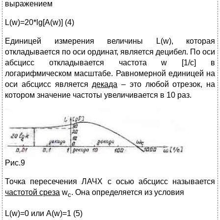
выражением
L(w)=20*lg[A(w)] (4)
Единицей измерения величины L(w), которая
откладывается по оси ординат, является децибел. По оси
абсцисс откладывается частота w [1/c] в
логарифмическом масштабе. Равномерной единицей на
оси абсцисс является
декада
– это любой отрезок, на
котором значение частоты увеличивается в 10 раз.
Рис.9
Точка пересечения ЛАЧХ с осью абсцисс называется
частотой среза
w
. Она определяется из условия
c
L(w)=0 или A(w)=1 (5)