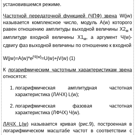
установившемся режиме.
Частотной передаточной функцией (ЧПФ) звена
W(jw)
называется комплексное число, модуль А(w) которого
равен отношению амплитуды выходной величины Х2
к
м
амплитуде входной величины Х1
, а аргумент Ч(w)-
м
сдвигу фаз выходной величины по отношению к входной
j
Ч
(w)
W(jw)=A(w)*e
=U(w)+jV(w) (1)
К
логарифмическим частотным характеристикам звена
относятся:
логарифмическая амплитудная частотная
характеристика (ЛАЧХ) L(w);
логарифмическая фазовая частотная
характеристика (ЛФЧХ) Ч(w).
ЛАЧХ
L
(
w
)
называется кривая (рис.9), построенная в
логарифмическом масштабе частот в соответствии с