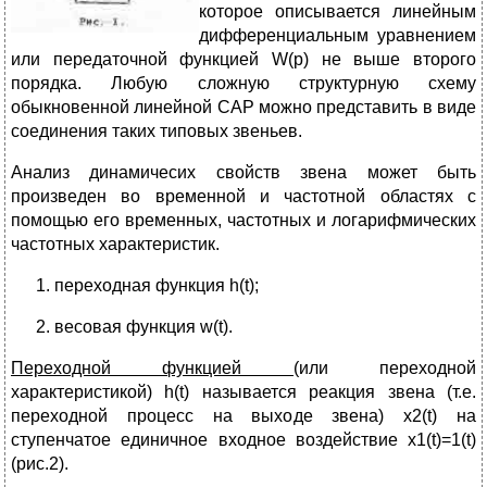
которое описывается линейным
дифференциальным уравнением
или передаточной функцией W(p) не выше второго
порядка. Любую сложную структурную схему
обыкновенной линейной САР можно представить в виде
соединения таких типовых звеньев.
Анализ динамичесих свойств звена может быть
произведен во временной и частотной областях с
помощью его временных, частотных и логарифмических
частотных характеристик.
переходная функция h(t);
весовая функция w(t).
Переходной функцией (
или переходной
характеристикой) h(t) называется реакция звена (т.е.
переходной процесс на выходе звена) х2(t) на
ступенчатое единичное входное воздействие х1(t)=1(t)
(рис.2).