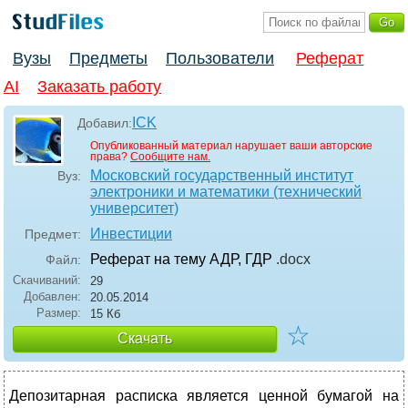
Вузы
Предметы
Пользователи
Реферат
AI
Заказать работу
ICK
Добавил:
Опубликованный материал нарушает ваши авторские
права?
Сообщите нам.
Московский государственный институт
Вуз:
электроники и математики (технический
университет)
Инвестиции
Предмет:
Реферат на тему АДР, ГДР
.docx
Файл:
Скачиваний:
29
Добавлен:
20.05.2014
Размер:
15 Кб
☆
Скачать
Депозитарная расписка является ценной бумагой на