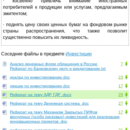
· косвенно привлечь внимание иностранных
потребителей к продукции или услугам, предлагаемым
эмитентом;
· поднять цену своих ценных бумаг на фондовом рынке
страны распространения, что также позволит
существенно повысить их ликвидность.
Соседние файлы в предмете
Инвестиции
Анализ денежных форм обращения в России.
7
Реферат по Банковскому делу и кредитованию.txt
доклад по инвестированию.doc
23
лекции по инвестированию.doc
17
Реферат на тему АДР, ГДР .docx
29
Реферат на тему Денежная система .doc
27
Реферат на тему Механизм Закрытых ПИФов
17
венчурных (особо рисковых) инвестиций для реализации
инновационных проектов .doc