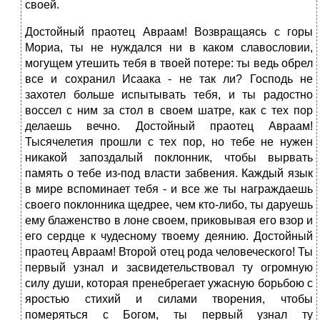
своей.
Достойный праотец Авраам! Возвращаясь с горы
Мориа, ты не нуждался ни в каком славословии,
могущем утешить тебя в твоей потере: ты ведь обрел
все и сохранил Исаака - не так ли? Господь не
захотел больше испытывать тебя, и ты радостно
воссел с ним за стол в своем шатре, как с тех пор
делаешь вечно. Достойный праотец Авраам!
Тысячелетия прошли с тех пор, но тебе не нужен
никакой запоздалый поклонник, чтобы вырвать
память о тебе из-под власти забвения. Каждый язык
в мире вспоминает тебя - и все же ты награждаешь
своего поклонника щедрее, чем кто-либо, ты даруешь
ему блаженство в лоне своем, приковывая его взор и
его сердце к чудесному твоему деянию. Достойный
праотец Авраам! Второй отец рода человеческого! Ты
первый узнал и засвидетельствовал ту огромную
силу души, которая пренебрегает ужасную борьбою с
яростью стихий и силами творения, чтобы
померяться с Богом, ты первый узнал ту