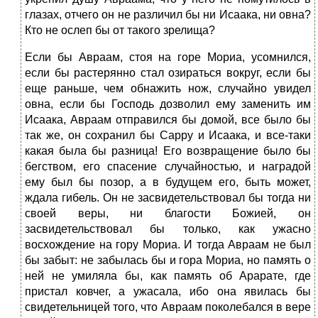
глазах, отчего он не различил бы ни Исаака, ни овна?
Кто не ослеп бы от такого зрелища?
Если бы Авраам, стоя на горе Мориа, усомнился,
если бы растерянно стал озираться вокруг, если бы
еще раньше, чем обнажить нож, случайно увидел
овна, если бы Господь дозволил ему заменить им
Исаака, Авраам отправился бы домой, все было бы
так же, он сохранил бы Сарру и Исаака, и все-таки
какая была бы разница! Его возвращение было бы
бегством, его спасение случайностью, и наградой
ему был бы позор, а в будущем его, быть может,
ждала гибель. Он не засвидетельствовал бы тогда ни
своей веры, ни благости Божией, он
засвидетельствовал бы только, как ужасно
восхождение на гору Мориа. И тогда Авраам не был
бы забыт: не забылась бы и гора Мориа, но память о
ней не умиляла бы, как память об Арарате, где
пристал ковчег, а ужасала, ибо она явилась бы
свидетельницей того, что Авраам поколебался в вере