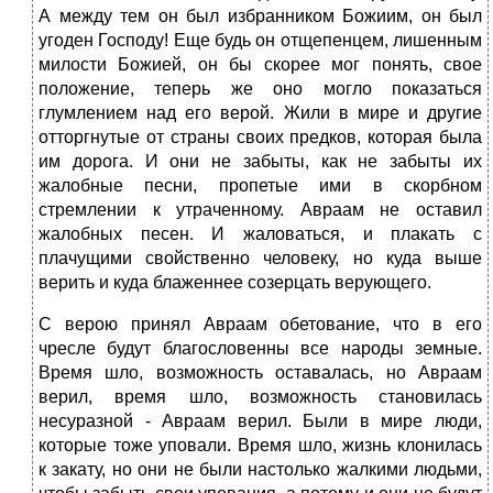
А между тем он был избранником Божиим, он был
угоден Господу! Еще будь он отщепенцем, лишенным
милости Божией, он бы скорее мог понять, свое
положение, теперь же оно могло показаться
глумлением над его верой. Жили в мире и другие
отторгнутые от страны своих предков, которая была
им дорога. И они не забыты, как не забыты их
жалобные песни, пропетые ими в скорбном
стремлении к утраченному. Авраам не оставил
жалобных песен. И жаловаться, и плакать с
плачущими свойственно человеку, но куда выше
верить и куда блаженнее созерцать верующего.
С верою принял Авраам обетование, что в его
чресле будут благословенны все народы земные.
Время шло, возможность оставалась, но Авраам
верил, время шло, возможность становилась
несуразной - Авраам верил. Были в мире люди,
которые тоже уповали. Время шло, жизнь клонилась
к закату, но они не были настолько жалкими людьми,