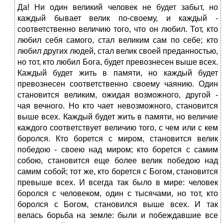
Да! Ни один великий человек не будет забыт, но
каждый бывает велик по-своему, и каждый -
соответственно величию того, что он любил. Тот, кто
любил себя самого, стал великим сам по себе; кто
любил других людей, стал велик своей преданностью,
но тот, кто любил Бога, будет превознесен выше всех.
Каждый будет жить в памяти, но каждый будет
превознесен соответственно своему чаянию. Один
становится великим, ожидая возможного, другой -
чая вечного. Но кто чает невозможного, становится
выше всех. Каждый будет жить в памяти, но величие
каждого соответствует величию того, с чем или с кем
боролся. Кто борется с миром, становится велик
победою - своею над миром; кто борется с самим
собою, становится еще более велик победою над
самим собой; тот же, кто борется с Богом, становится
превыше всех. И всегда так было в мире: человек
боролся с человеком, один с тысячами, но тот, кто
боролся с Богом, становился выше всех. И так
велась борьба на земле: были и побеждавшие все