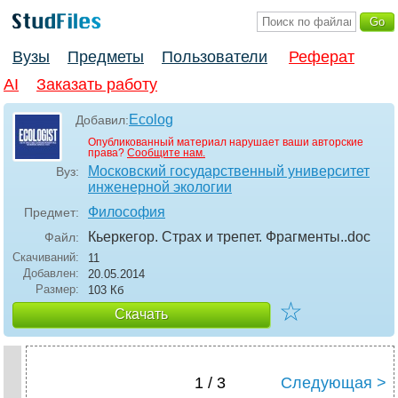
Вузы
Предметы
Пользователи
Реферат
AI
Заказать работу
Ecolog
Добавил:
Опубликованный материал нарушает ваши авторские
права?
Сообщите нам.
Московский государственный университет
Вуз:
инженерной экологии
Философия
Предмет:
Кьеркегор. Страх и трепет. Фрагменты.
.doc
Файл:
Скачиваний:
11
Добавлен:
20.05.2014
Размер:
103 Кб
☆
Скачать
1 / 3
Следующая >