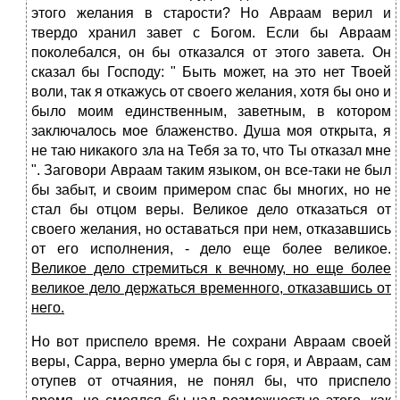
этого желания в старости? Но Авраам верил и
твердо хранил завет с Богом. Если бы Авраам
поколебался, он бы отказался от этого завета. Он
сказал бы Господу: " Быть может, на это нет Твоей
воли, так я откажусь от своего желания, хотя бы оно и
было моим единственным, заветным, в котором
заключалось мое блаженство. Душа моя открыта, я
не таю никакого зла на Тебя за то, что Ты отказал мне
". Заговори Авраам таким языком, он все-таки не был
бы забыт, и своим примером спас бы многих, но не
стал бы отцом веры. Великое дело отказаться от
своего желания, но оставаться при нем, отказавшись
от его исполнения, - дело еще более великое.
Великое дело стремиться к вечному, но еще более
великое дело держаться временного, отказавшись от
него.
Но вот приспело время. Не сохрани Авраам своей
веры, Сарра, верно умерла бы с горя, и Авраам, сам
отупев от отчаяния, не понял бы, что приспело