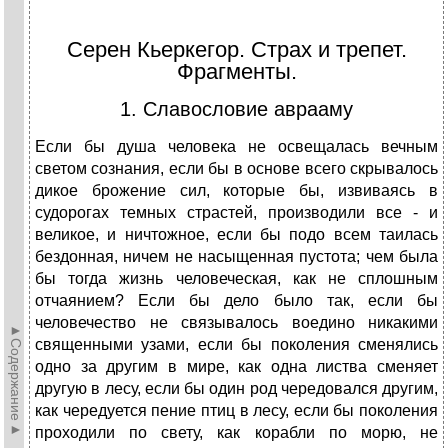
Серен Кьеркегор. Страх и трепет.
Фрагменты.
1. Славословие аврааму
Если бы душа человека не освещалась вечным
светом сознания, если бы в основе всего скрывалось
дикое брожение сил, которые бы, извиваясь в
судорогах темных страстей, производили все - и
великое, и ничтожное, если бы подо всем таилась
бездонная, ничем не насыщенная пустота; чем была
бы тогда жизнь человеческая, как не сплошным
отчаянием? Если бы дело было так, если бы
человечество не связывалось воедино никакими
►Содержание►
священными узами, если бы поколения сменялись
одно за другим в мире, как одна листва сменяет
другую в лесу, если бы один род чередовался другим,
как чередуется пение птиц в лесу, если бы поколения
проходили по свету, как корабли по морю, не