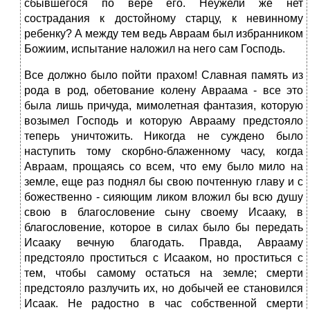
сбывшегося по вере его. Неужели же нет
сострадания к достойному старцу, к невинному
ребенку? А между тем ведь Авраам был избранником
Божиим, испытание наложил на него сам Господь.
Все должно было пойти прахом! Славная память из
рода в род, обетование колену Авраама - все это
была лишь причуда, мимолетная фантазия, которую
возымел Господь и которую Аврааму предстояло
теперь уничтожить. Никогда не суждено было
наступить тому скорбно-блаженному часу, когда
Авраам, прощаясь со всем, что ему было мило на
земле, еще раз поднял бы свою почтенную главу и с
божественно - сияющим ликом вложил бы всю душу
свою в благословение сыну своему Исааку, в
благословение, которое в силах было бы передать
Исааку вечную благодать. Правда, Аврааму
предстояло проститься с Исааком, но проститься с
тем, чтобы самому остаться на земле; смерти
предстояло разлучить их, но добычей ее становился
Исаак. Не радостно в час собственной смерти