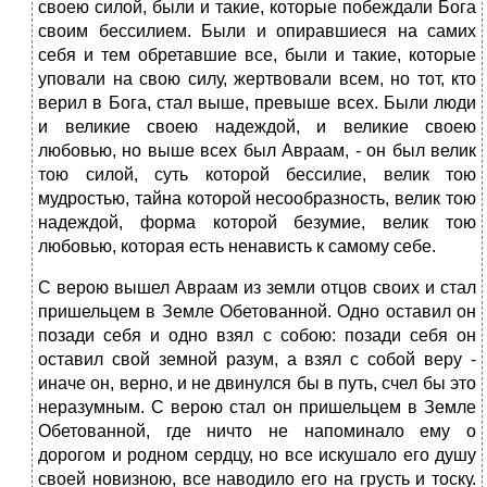
своею силой, были и такие, которые побеждали Бога
своим бессилием. Были и опиравшиеся на самих
себя и тем обретавшие все, были и такие, которые
уповали на свою силу, жертвовали всем, но тот, кто
верил в Бога, стал выше, превыше всех. Были люди
и великие своею надеждой, и великие своею
любовью, но выше всех был Авраам, - он был велик
тою силой, суть которой бессилие, велик тою
мудростью, тайна которой несообразность, велик тою
надеждой, форма которой безумие, велик тою
любовью, которая есть ненависть к самому себе.
С верою вышел Авраам из земли отцов своих и стал
пришельцем в Земле Обетованной. Одно оставил он
позади себя и одно взял с собою: позади себя он
оставил свой земной разум, а взял с собой веру -
иначе он, верно, и не двинулся бы в путь, счел бы это
неразумным. С верою стал он пришельцем в Земле
Обетованной, где ничто не напоминало ему о
дорогом и родном сердцу, но все искушало его душу
своей новизною, все наводило его на грусть и тоску.