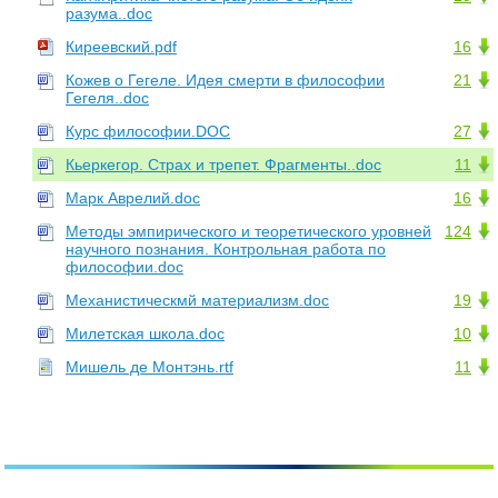
разума..doc
Киреевский.pdf
16
Кожев о Гегеле. Идея смерти в философии
21
Гегеля..doc
Курс философии.DOC
27
Кьеркегор. Страх и трепет. Фрагменты..doc
11
Марк Аврелий.doc
16
Методы эмпирического и теоретического уровней
124
научного познания. Контрольная работа по
философии.doc
Механистическмй материализм.doc
19
Милетская школа.doc
10
Мишель де Монтэнь.rtf
11