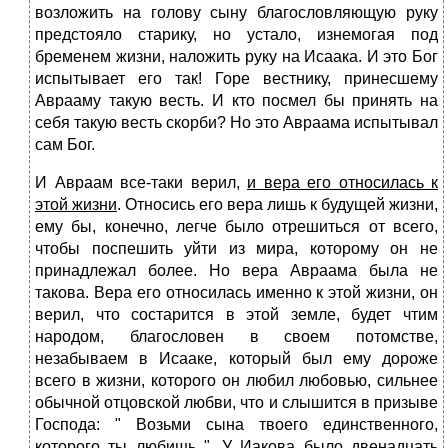
возложить на голову сыну благословляющую руку
предстояло старику, но устало, изнемогая под
бременем жизни, наложить руку на Исаака. И это Бог
испытывает его так! Горе вестнику, принесшему
Аврааму такую весть. И кто посмел бы принять на
себя такую весть скорби? Но это Авраама испытывал
сам Бог.
И Авраам все-таки верил,
и вера его относилась к
этой жизни
. Относись его вера лишь к будущей жизни,
ему бы, конечно, легче было отрешиться от всего,
чтобы поспешить уйти из мира, которому он не
принадлежал более. Но вера Авраама была не
такова. Вера его относилась именно к этой жизни, он
верил, что состарится в этой земле, будет чтим
народом, благословен в своем потомстве,
незабываем в Исааке, который был ему дороже
всего в жизни, которого он любил любовью, сильнее
обычной отцовской любви, что и слышится в призыве
Господа: " Возьми сына твоего единственного,
которого ты любишь ". У Иакова было двенадцать