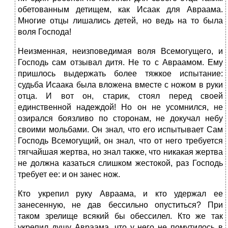
обетованным детищем, как Исаак для Авраама.
Многие отцы лишались детей, но ведь на то была
воля Господа!
Неизменная, неизповедимая воля Всемогущего, и
Господь сам отзывал дитя. Не то с Авраамом. Ему
пришлось выдержать более тяжкое испытание:
судьба Исаака была вложена вместе с ножом в руки
отца. И вот он, старик, стоял перед своей
единственной надеждой! Но он не усомнился, не
озирался боязливо по сторонам, не докучал небу
своими мольбами. Он знал, что его испытывает Сам
Господь Всемогущий, он знал, что от него требуется
тягчайшая жертва, но знал также, что никакая жертва
не должна казаться слишком жестокой, раз Господь
требует ее: и он занес нож.
Кто укрепил руку Авраама, и кто удержал ее
занесенную, не дав бессильно опуститься? При
таком зрелище всякий бы обессилел. Кто же так
укрепил душу Авраама, что у него не помутилось в