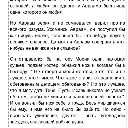
сыновей, а любил он одного; у Авраама был лишь
один, которого он любил.
Но Авраам верил и не сомневался, верил против
всякого разума. Усомнись Авраам, он поступил бы
как-нибудь иначе, совершил бы что-нибудь другое,
великое, славное. Да мог ли Авраам совершить что-
нибудь не великое и не славное?
Он отправился бы на гору Мориа один, наломал
сучьев, поджег костер, обнажил нож и воззвал бы к
Господу: " Не отвергни моей жертвы, хотя это и не
лучшее, что я имею. Что такое старик в сравнении с
обетованным детищем обетования? Но это лучшее,
что я могу дать Тебе. Пусть Исаак никогда не узнает
об этом, чтобы не лишиться радости своей юности ".
И он вонзил бы нож себе в грудь. Весь мир дивился
бы ему, и имя его не было бы забыто. Но одно -
вызывать удивление, другое - быть путеводною
звездою, спасающей робкие души.