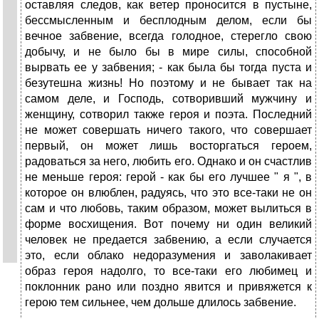
оставляя следов, как ветер проносится в пустыне,
бессмысленным и бесплодным делом, если бы
вечное забвение, всегда голодное, стерегло свою
добычу, и не было бы в мире силы, способной
вырвать ее у забвения; - как была бы тогда пуста и
безутешна жизнь! Но поэтому и не бывает так на
самом деле, и Господь, сотворивший мужчину и
женщину, сотворил также героя и поэта. Последний
не может совершать ничего такого, что совершает
первый, он может лишь восторгаться героем,
радоваться за него, любить его. Однако и он счастлив
не меньше героя: герой - как бы его лучшее " я ", в
которое он влюблен, радуясь, что это все-таки не он
сам и что любовь, таким образом, может вылиться в
форме восхищения. Вот почему ни один великий
человек не предается забвению, а если случается
это, если облако недоразумения и заволакивает
образ героя надолго, то все-таки его любимец и
поклонник рано или поздно явится и привяжется к
герою тем сильнее, чем дольше длилось забвение.