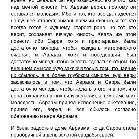
время, но смеялся бы над возможностью этого, как
над мечтой юности. Но Авраам верил, поэтому он
оставался молодым. Ибо и тот, кто всегда надеется
на лучшее, стареет, обманываемый жизнью, и тот, кто
всегда готов к худшему, стареет рано, но тот, кто
верит, сохраняет вечную юность. Хвала же этой
повести, ибо Сарра, хотя и престарелая, была
достаточно молода, чтобы жаждать материнского
счастья, и Авраам, хотя и поседевший, был
достаточно молод, чтобы желать сделаться отцом.
Во
внешнем смысле чудо заключалось в том, что чаяние
их сбылось, а в более глубоком смысле чудо веры
заключалось в том, что Авраам и Сарра были
достаточно молоды, чтобы желать этого
, и в том, что
вера сохранила в них силу желания, а тем самым их
молодость. Авраам принял исполнение обетования,
принял его, веруя, и все сбылось согласно
обетованию и вере Авраама.
И была радость в доме Авраама, когда Сарра стала
новобрачной в день золотой свадьбы своей.