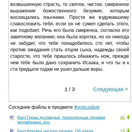
возвышенную страсть, то святое, чистое, смиренное
выражение божественного безумия, которым
восхищались язычники. Прости же вздумавшему
славословить тебя, если он не сумел сделать этого,
как подобает. Речь его была смиренна, согласно его
заветному желанию; она была коротка, но он никогда
не забудет, что тебе понадобилось сто лет, чтобы
против ожидания стать отцом сына, надежды своей
старости, что тебе пришлось обнажить нож, прежде
чем тебе было дано сохранить Исаака, и что ты и к
ста тридцати годам не ушел дальше веры.
1 / 3
Следующая >
Соседние файлы в предмете
Философия
Кант.Грезы духовидца, проясненные грезами
45
метафизика..doc
Кант.Критика чистого разума. Об идеях
19