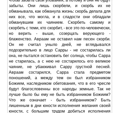
чтобы забыть свои упования, а потому и они не будут
забыты. Они лишь скорбели, и скорбь их не
обманывала, как обманула жизнь: скорбь делала для
них все, что могла, и в сладости они обладали
обманувшим их чаянием. Скорбеть самому и
скорбеть с теми, кто скорбит, - все это по-человечески,
но верить - выше, созерцать верующего -
блаженство. Авраам не оставил нам песен скорби.
Он не считал уныло дней, не вглядывался
подозрительно в лицо Сарры - не состарилась ли
она, не пытался остановить бег солнца, чтобы Сарра
не старилась, а с нею не состарилось его великое
чаяние, не убаюкивал Сарру грустной песней.
Авраам состарился, Сарра стала предметом
поношений, а между тем он был избранником
Божием, наследником обетования, что в его чресле
будут благословенны все народы земные. Так не
лучше было бы ему не быть избранником Божиим?
Что же означает - быть избранником? Быть
лишенным в дни юности исполнения желания своей
юности, с большим трудом добиться исполнения