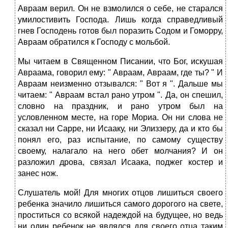
Авраам верил. Он не взмолился о себе, не старался
умилостивить Господа. Лишь когда справедливый
гнев Господень готов был поразить Содом и Гоморру,
Авраам обратился к Господу с мольбой.
Мы читаем в Священном Писании, что Бог, искушая
Авраама, говорил ему: " Авраам, Авраам, где ты? " И
Авраам неизменно отзывался: " Вот я ". Дальше мы
читаем: " Авраам встал рано утром ". Да, он спешил,
словно на праздник, и рано утром был на
условленном месте, на горе Мориа. Он ни слова не
сказал ни Сарре, ни Исааку, ни Элиззеру, да и кто бы
понял его, раз испытание, по самому существу
своему, налагало на него обет молчания? И он
разложил дрова, связал Исаака, поджег костер и
занес нож.
Слушатель мой! Для многих отцов лишиться своего
ребенка значило лишиться самого дорогого на свете,
проститься со всякой надеждой на будущее, но ведь
ни один ребенок не являлся для своего отца таким