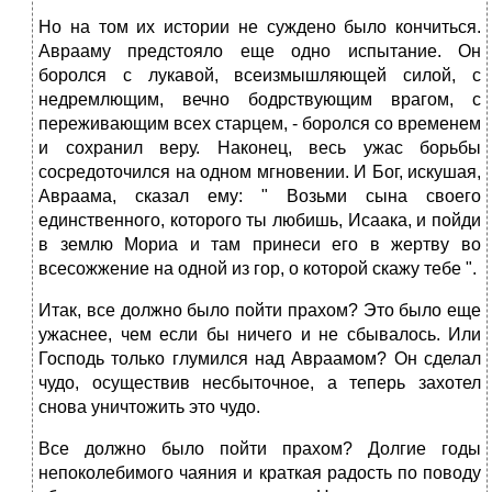
Но на том их истории не суждено было кончиться.
Аврааму предстояло еще одно испытание. Он
боролся с лукавой, всеизмышляющей силой, с
недремлющим, вечно бодрствующим врагом, с
переживающим всех старцем, - боролся со временем
и сохранил веру. Наконец, весь ужас борьбы
сосредоточился на одном мгновении. И Бог, искушая,
Авраама, сказал ему: " Возьми сына своего
единственного, которого ты любишь, Исаака, и пойди
в землю Мориа и там принеси его в жертву во
всесожжение на одной из гор, о которой скажу тебе ".
Итак, все должно было пойти прахом? Это было еще
ужаснее, чем если бы ничего и не сбывалось. Или
Господь только глумился над Авраамом? Он сделал
чудо, осуществив несбыточное, а теперь захотел
снова уничтожить это чудо.
Все должно было пойти прахом? Долгие годы
непоколебимого чаяния и краткая радость по поводу