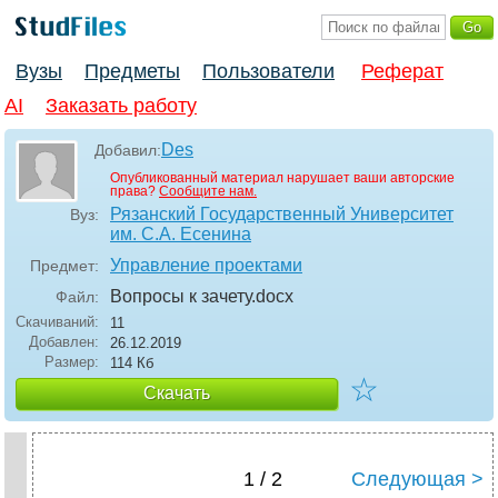
Вузы
Предметы
Пользователи
Реферат
AI
Заказать работу
Des
Добавил:
Опубликованный материал нарушает ваши авторские
права?
Сообщите нам.
Рязанский Государственный Университет
Вуз:
им. С.А. Есенина
Управление проектами
Предмет:
Вопросы к зачету
.docx
Файл:
Скачиваний:
11
Добавлен:
26.12.2019
Размер:
114 Кб
☆
Скачать
1 / 2
Следующая >