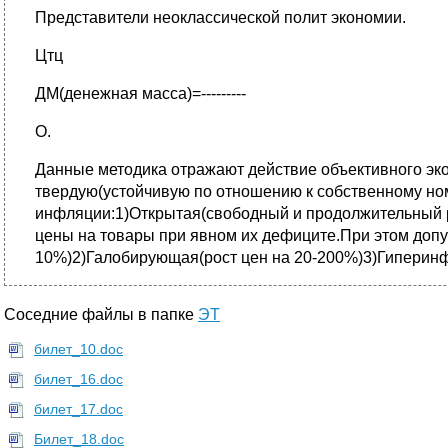
Представители неоклассической полит экономии.
Цтц
ДМ(денежная масса)=---------
О.
Данные методика отражают действие объективного эко
твердую(устойчивую по отношению к собственному но
инфляции:1)Открытая(свободный и продолжительный ро
цены на товары при явном их дефиците.При этом допу
10%)2)Галобирующая(рост цен на 20-200%)3)Гиперин
Соседние файлы в папке
ЭТ
билет_10.doc
билет_16.doc
билет_17.doc
Билет_18.doc