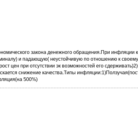
номического закона денежного обращения.При инфляции ку
миналу) и падающую( неустойчивую по отношению к своему
ст цен при отсутствии эк возможностей его сдерживать)2
скается снижение качества.Типы инфляции:1)Ползучая(пос
фляция(на 500%)