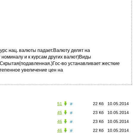
рс нац. валюты падает.Валюту делят на
 номиналу и к курсам других валют)Виды
)Скрытая(подавленная.)Гос-во устанавливает жесткие
тепенное увеличение цен на
51
22 Кб
10.05.2014
#
45
23 Кб
10.05.2014
#
46
23 Кб
10.05.2014
#
46
22 Кб
10.05.2014
#