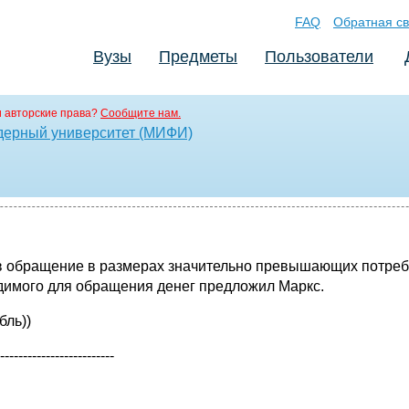
FAQ
Обратная св
Вузы
Предметы
Пользователи
 авторские права?
Сообщите нам.
дерный университет (МИФИ)
в обращение в размерах значительно превышающих потребн
димого для обращения денег предложил Маркс.
бль))
-----------------------