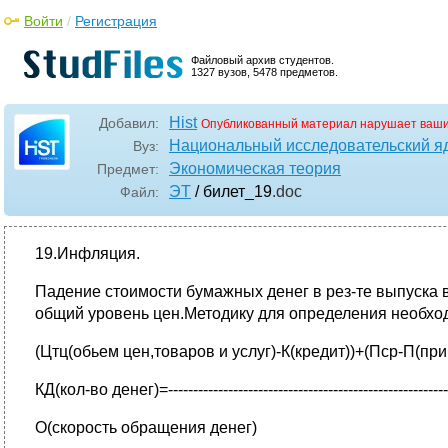
Войти
/
Регистрация
Файловый архив студентов.
1327 вузов, 5478 предметов.
Hist
Добавил:
Опубликованный материал нарушает ваши
Национальный исследовательский я
Вуз:
Экономическая теория
Предмет:
ЭТ
/ билет_19
.doc
Файл:
19.Инфляция.
Падение стоимости бумажных денег в рез-те выпуска 
общий уровень цен.Методику для определения необхо
(Цтц(обьем цен,товаров и услуг)-К(кредит))+(Пср-П(при
КД(кол-во денег)=----------------------------------------------------------
О(скорость обращения денег)