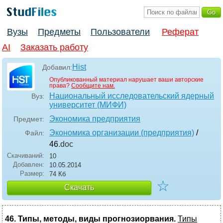
Вузы
Предметы
Пользователи
Реферат
AI
Заказать работу
Hist
Добавил:
Опубликованный материал нарушает ваши авторские
права?
Сообщите нам.
Национальный исследовательский ядерный
Вуз:
университет (МИФИ)
Экономика предприятия
Предмет:
Экономика организации (предприятия)
/
Файл:
46
.doc
Скачиваний:
10
Добавлен:
10.05.2014
Размер:
74 Кб
☆
Скачать
46. Типы, методы, виды прогнозиорвания.
Типы