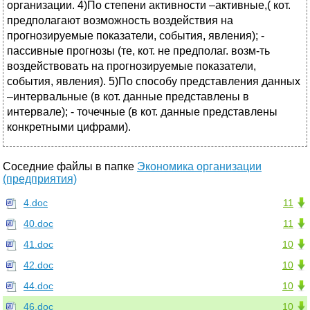
организации. 4)По степени активности –активные,( кот.
предполагают возможность воздействия на
прогнозируемые показатели, события, явления); -
пассивные прогнозы (те, кот. не предполаг. возм-ть
воздействовать на прогнозируемые показатели,
события, явления). 5)По способу представления данных
–интервальные (в кот. данные представлены в
интервале); - точечные (в кот. данные представлены
конкретными цифрами).
Соседние файлы в папке
Экономика организации
(предприятия)
4.doc
11
40.doc
11
41.doc
10
42.doc
10
44.doc
10
46.doc
10