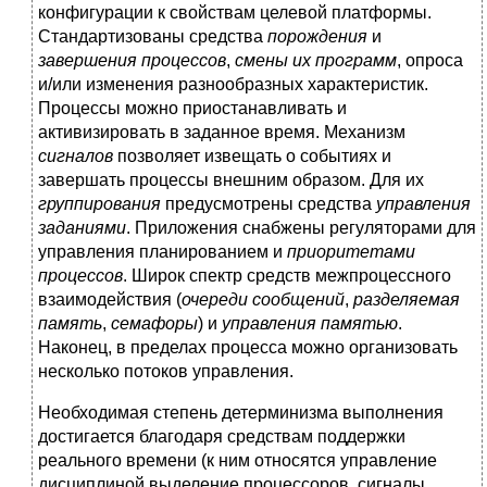
конфигурации к свойствам целевой платформы.
Стандартизованы средства
порождения
и
завершения процессов
,
смены их программ
, опроса
и/или изменения разнообразных характеристик.
Процессы можно приостанавливать и
активизировать в заданное время. Механизм
сигналов
позволяет извещать о событиях и
завершать процессы внешним образом. Для их
группирования
предусмотрены средства
управления
заданиями
. Приложения снабжены регуляторами для
управления планированием и
приоритетами
процессов
. Широк спектр средств межпроцессного
взаимодействия (
очереди сообщений
,
разделяемая
память
,
семафоры
) и
управления памятью
.
Наконец, в пределах процесса можно организовать
несколько потоков управления.
Необходимая степень детерминизма выполнения
достигается благодаря средствам поддержки
реального времени (к ним относятся управление
дисциплиной выделение процессоров, сигналы