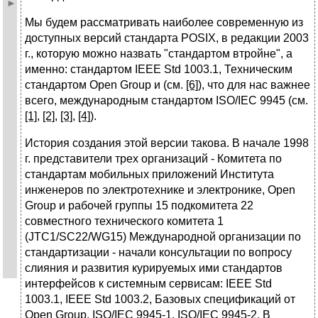
Мы будем рассматривать наиболее современную из
доступных версий стандарта POSIX, в редакции 2003
г., которую можно назвать "стандартом втройне", а
именно: стандартом IEEE Std 1003.1, Техническим
стандартом Open Group и (см.
[6]
), что для нас важнее
всего, международным стандартом ISO/IEC 9945 (см.
[1]
,
[2]
,
[3]
,
[4]
).
История создания этой версии такова. В начале 1998
г. представители трех организаций - Комитета по
стандартам мобильных приложений Института
инженеров по электротехнике и электронике, Open
Group и рабочей группы 15 подкомитета 22
совместного технического комитета 1
(JTC1/SC22/WG15) Международной организации по
стандартизации - начали консультации по вопросу
слияния и развития курируемых ими стандартов
интерфейсов к системным сервисам: IEEE Std
1003.1, IEEE Std 1003.2, Базовых спецификаций от
Open Group, ISO/IEC 9945-1, ISO/IEC 9945-2. В