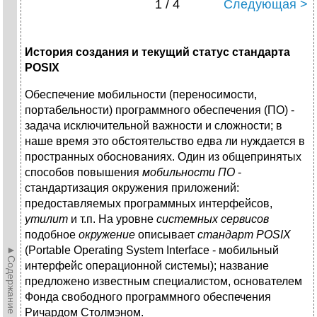
1 / 4
Следующая >
История создания и текущий статус стандарта
POSIX
Обеспечение мобильности (переносимости,
портабельности) программного обеспечения (ПО) -
задача исключительной важности и сложности; в
наше время это обстоятельство едва ли нуждается в
пространных обоснованиях. Один из общепринятых
способов повышения
мобильности ПО
-
стандартизация окружения приложений:
предоставляемых программных интерфейсов,
утилит
и т.п. На уровне
системных сервисов
подобное
окружение
описывает
стандарт
POSIX
►Содержание►
(Portable Operating System Interface - мобильный
интерфейс операционной системы); название
предложено известным специалистом, основателем
Фонда свободного программного обеспечения
Ричардом Столмэном.