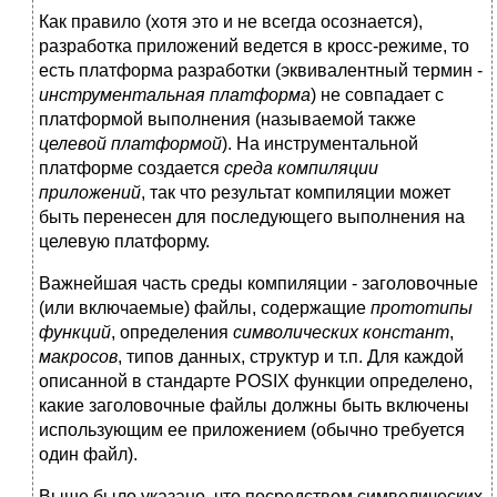
Как правило (хотя это и не всегда осознается),
разработка приложений ведется в кросс-режиме, то
есть платформа разработки (эквивалентный термин -
инструментальная платформа
) не совпадает с
платформой выполнения (называемой также
целевой платформой
). На инструментальной
платформе создается
среда компиляции
приложений
, так что результат компиляции может
быть перенесен для последующего выполнения на
целевую платформу.
Важнейшая часть среды компиляции - заголовочные
(или включаемые) файлы, содержащие
прототипы
функций
, определения
символических констант
,
макросов
, типов данных, структур и т.п. Для каждой
описанной в стандарте POSIX функции определено,
какие заголовочные файлы должны быть включены
использующим ее приложением (обычно требуется
один файл).
Выше было указано, что посредством символических