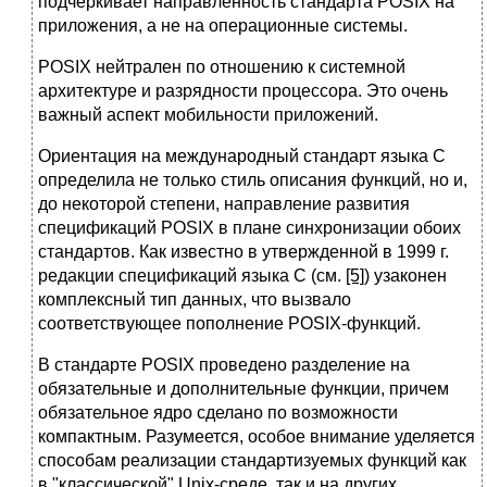
подчеркивает направленность стандарта POSIX на
приложения, а не на операционные системы.
POSIX нейтрален по отношению к системной
архитектуре и разрядности процессора. Это очень
важный аспект мобильности приложений.
Ориентация на международный стандарт языка C
определила не только стиль описания функций, но и,
до некоторой степени, направление развития
спецификаций POSIX в плане синхронизации обоих
стандартов. Как известно в утвержденной в 1999 г.
редакции спецификаций языка C (см.
[5]
) узаконен
комплексный тип данных, что вызвало
соответствующее пополнение POSIX-функций.
В стандарте POSIX проведено разделение на
обязательные и дополнительные функции, причем
обязательное ядро сделано по возможности
компактным. Разумеется, особое внимание уделяется
способам реализации стандартизуемых функций как
в "классической" Unix-среде, так и на других