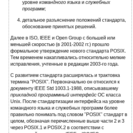
уровне
командного языка
и
служебных
программ
;
детальное разъяснение положений стандарта,
обоснование принятых решений.
Далее в ISO, IEEE и Open Group с большей или
меньшей скоростью (в 2001-2002 гг.) прошло
формальное утверждение нового стандарта POSIX.
Тем временем накапливались относительно мелкие
исправления, учтенные в редакции 2003-го года.
С развитием стандарта расширялась и трактовка
термина "POSIX". Первоначально он относился к
документу IEEE Std 1003.1-1988, описывавшему
прикладной программный интерфейс
ОС класса
Unix. После стандартизации интерфейса на уровне
командного языка и служебных программ более
правильно понимать под словом "POSIX" стандарт в
целом, обозначая перечисленные выше части 2 и 3
через POSIX.1 и POSIX.2 в соответствии с