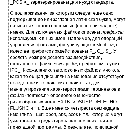
_POSIX_ зарезервированы для нужд стандарта.
С подчеркивания, за которым следует еще одно
подчеркивание или заглавная латинская буква, могут
начинаться только системные (но не прикладные)
имена. Для включаемых файлов описаны
префиксы
используемых в них имен. Например, для операций
управления файлами, фигурирующих в <fcntl.h>, в
качестве префиксов задействованы F_, O_, S_. У
средств межпроцессного взаимодействия,
описанных в файле <sys/ipc.h>, префиксом служит
IPC_. К сожалению, заголовочных файлов много, а
какая-то общая дисциплина именования отсутствует
вследствие исторических причин. Так, для
манипулирования характеристиками терминалов в
файле <termios.h> определено множество
разнообразных имен: EXTB, VDSUSP, DEFECHO,
FLUSHO и т.п. Еще имеется четыреста семнадцать
имен типа _Exit, abort, abs, acos и т.д., которые могут
участвовать в редактировании внешних связей
прикладной программы. В результате, прикладной