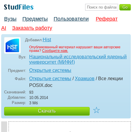
Вузы
Предметы
Пользователи
Реферат
AI
Заказать работу
Hist
Добавил:
Опубликованный материал нарушает ваши авторские
права?
Сообщите нам.
Национальный исследовательский ядерный
Вуз:
университет (МИФИ)
Открытые системы
Предмет:
Открытые системы
/
Храмцов
/ Все лекции
Файл:
POSIX
.doc
Скачиваний:
93
Добавлен:
10.05.2014
Размер:
3 Мб
☆
Скачать