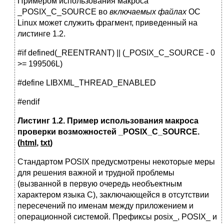
Примером использования макроса
_POSIX_C_SOURCE во
включаемых файлах
ОС
Linux может служить фрагмент, приведенный на
листинге 1.2.
#if defined(_REENTRANT) || (_POSIX_C_SOURCE - 0
>= 199506L)
#define LIBXML_THREAD_ENABLED
#endif
Листинг
1.2.
Пример использования макроса
проверки возможностей _POSIX_C_SOURCE.
(
html
,
txt
)
Стандартом POSIX предусмотрены некоторые меры
для решения важной и трудной проблемы
(вызванной в первую очередь необъектным
характером языка C), заключающейся в отсутствии
пересечений по именам между приложением и
операционной системой. Префиксы posix_, POSIX_ и