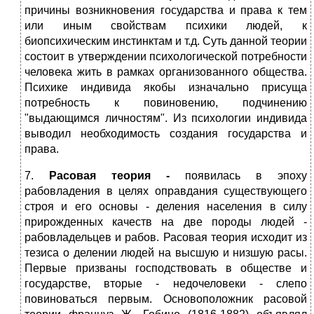
причины возникновения государства и права к тем
или иным свойствам психики людей, к
биопсихическим инстинктам и т.д. Суть данной теории
состоит в утверждении психологической потребности
человека жить в рамках организованного общества.
Психике индивида якобы изначально присуща
потребность к повиновению, подчинению
"выдающимся личностям". Из психологии индивида
выводил необходимость создания государства и
права.
7.
Расовая теория -
появилась в эпоху
рабовладения в целях оправдания существующего
строя и его основы - деления населения в силу
прирожденных качеств на две породы людей -
рабовладельцев и рабов. Расовая теория исходит из
тезиса о делении людей на высшую и низшую расы.
Первые призваны господствовать в обществе и
государстве, вторые - недочеловеки - слепо
повиноваться первым. Основоположник расовой