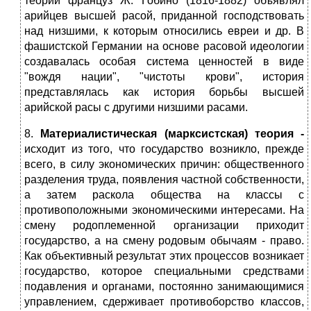
теории француз Ж. Гобино (1816-1882) объявлял
арийцев высшей расой, приданной господствовать
над низшими, к которым относились евреи и др. В
фашистской Германии на основе расовой идеологии
создавалась особая система ценностей в виде
"вождя нации", "чистоты крови", история
представлялась как история борьбы высшей
арийской расы с другими низшими расами.
8.
Материалистическая (марксистская) теория -
исходит из того, что государство возникло, прежде
всего, в силу экономических причин: общественного
разделения труда, появления частной собственности,
а затем раскола общества на классы с
противоположными экономическими интересами. На
смену родоплеменной организации приходит
государство, а на смену родовым обычаям - право.
Как объективный результат этих процессов возникает
государство, которое специальными средствами
подавления и органами, постоянно занимающимися
управлением, сдерживает противоборство классов,