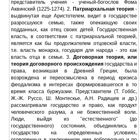
представитель учения - ученый-богослов Фома
Аквинский (1225-1274). 2.
Патриархальная теория
-
выдвинутая еще Аристотелем, видит в государстве
разросшуюся семью, также опекающую своих
подданных, как отец своих детей. Государственная
власть, в соответствии с патриархальной теорией,
является как бы продолжателем отцовской власти,
т.е. власть монарха, государя для народа - это как
власть отца в семье. 3.
Договорная теория, или
теория договорного происхождения
государства и
права, возникшая в Древней Греции, была
возрождена и переосмыслена в период кризиса
феодализма в интересах формировавшегося в то
время класса буржуазии. Представители (Т. Гоббс,
Ж.-Ж. Руссо, Ш. Монтескье, А.Н. Радищев и др.)
рассматривали государство и право, как продукт
человеческого разума, а не божественной воли.
Люди, выйдя из "естественного" (до
государственного) состояния, объединялись в
государство на определенных условиях,
оговоренных в заключенном ими добровольно и по