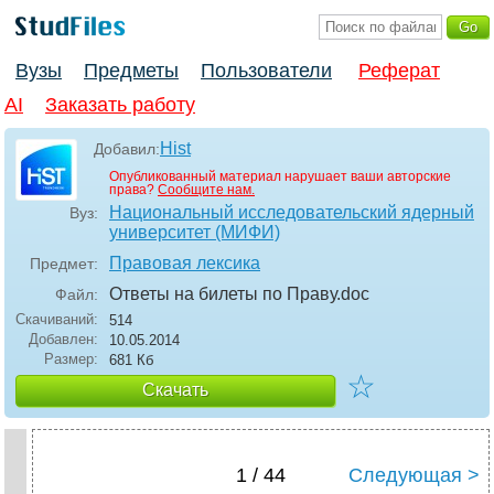
Вузы
Предметы
Пользователи
Реферат
AI
Заказать работу
Hist
Добавил:
Опубликованный материал нарушает ваши авторские
права?
Сообщите нам.
Национальный исследовательский ядерный
Вуз:
университет (МИФИ)
Правовая лексика
Предмет:
Ответы на билеты по Праву
.doc
Файл:
Скачиваний:
514
Добавлен:
10.05.2014
Размер:
681 Кб
☆
Скачать
1 / 44
Следующая >