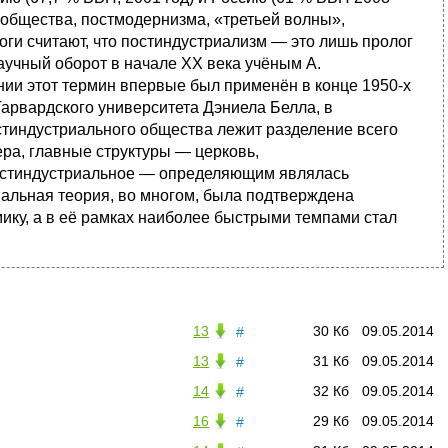
 общества, постмодернизма, «третьей волны»,
и считают, что постиндустриализм — это лишь пролог
аучный оборот в начале XX века учёным А.
нии этот термин впервые был применён в конце 1950-х
арвардского университета Дэниела Белла, в
стиндустриального общества лежит разделение всего
ра, главные структуры — церковь,
остиндустриальное — определяющим являлась
иальная теория, во многом, была подтверждена
ику, а в её рамках наиболее быстрыми темпами стал
13
30 Кб
09.05.2014
#
13
31 Кб
09.05.2014
#
14
32 Кб
09.05.2014
#
16
29 Кб
09.05.2014
#