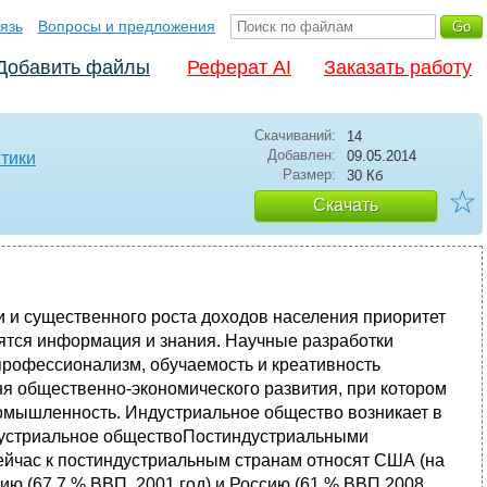
язь
Вопросы и предложения
Добавить файлы
Реферат AI
Заказать работу
Скачиваний:
14
Добавлен:
09.05.2014
тики
Размер:
30 Кб
☆
Скачать
и и существенного роста доходов населения приоритет
ятся информация и знания. Научные разработки
профессионализм, обучаемость и креативность
овня общественно-экономического развития, при котором
ромышленность. Индустриальное общество возникает в
ндустриальное обществоПостиндустриальными
Сейчас к постиндустриальным странам относят США (на
ию (67,7 % ВВП, 2001 год) и Россию (61 % ВВП 2008