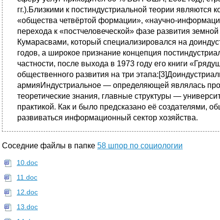
гг.).Близкими к постиндустриальной теории являются
«общества четвёртой формации», «научно-информацио
перехода к «постчеловеческой» фазе развития земной
Кумарасвами, который специализировался на доиндуст
годов, а широкое признание концепция постиндустриа
частности, после выхода в 1973 году его книги «Гря
общественного развития на три этапа:[3]Доиндустриа
армияИндустриальное — определяющей являлась про
теоретические знания, главные структуры — универси
практикой. Как и было предсказано её создателями, 
развиваться информационный сектор хозяйства.
Соседние файлы в папке
58 шпор по социологии
10.doc
11.doc
12.doc
13.doc