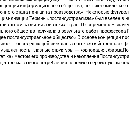
 концепции информационного общества, постэкономического
нного этапа принципа производства». Некоторые футуролог
 цивилизации.Термин «постиндустриализм» был введён в н
риальном развитии азиатских стран. В современном значе
льного общества получила в результате работ профессора Г
дущее постиндустриальное общество».В основе концепции по
льное — определяющей являлась сельскохозяйственная сфе
мышленность, главные структуры — корпорация, фирмаП
тет, как местом его производства и накопленияПостиндустр
общество массового потребления породило сервисную эконом