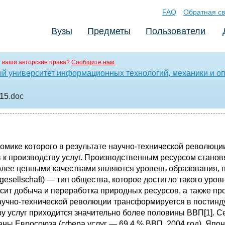
FAQ
Обратная св
Вузы
Предметы
Пользователи
 ваши авторские права?
Сообщите нам.
ый университет информационных технологий, механики и оп
 15
.doc
номике которого в результате научно-технической революци
 к производству услуг. Производственным ресурсом станов
олее ценными качествами являются уровень образования, 
iegesellschaft) — тип общества, которое достигло такого ур
сит добыча и переработка природных ресурсов, а также п
научно-технической революции трансформируется в пости
еру услуг приходится значительно более половины ВВП[1]. 
аны Евросоюза (сфера услуг — 69,4 % ВВП, 2004 год), Япон