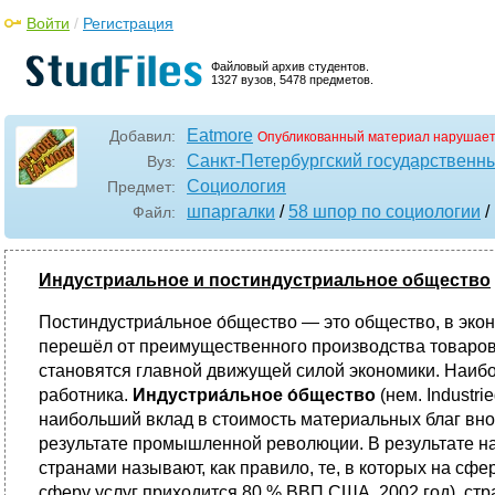
Войти
/
Регистрация
Файловый архив студентов.
1327 вузов, 5478 предметов.
Eatmore
Добавил:
Опубликованный материал нарушает
Санкт-Петербургский государственн
Вуз:
Социология
Предмет:
шпаргалки
/
58 шпор по социологии
/
Файл:
Индустриальное и постиндустриальное общество
Постиндустриа́льное о́бщество — это общество, в эко
перешёл от преимущественного производства товаров
становятся главной движущей силой экономики. Наиб
работника.
Индустриа́льное о́бщество
(нем. Industr
наибольший вклад в стоимость материальных благ вно
результате промышленной революции. В результате 
странами называют, как правило, те, в которых на сф
сферу услуг приходится 80 % ВВП США, 2002 год), стр