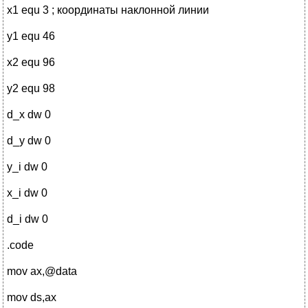
x1 equ 3 ; координаты наклонной линии
y1 equ 46
x2 equ 96
y2 equ 98
d_x dw 0
d_y dw 0
y_i dw 0
x_i dw 0
d_i dw 0
.code
mov ax,@data
mov ds,ax