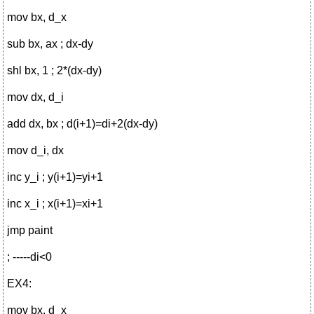
mov bx, d_x
sub bx, ax ; dx-dy
shl bx, 1 ; 2*(dx-dy)
mov dx, d_i
add dx, bx ; d(i+1)=di+2(dx-dy)
mov d_i, dx
inc y_i ; y(i+1)=yi+1
inc x_i ; x(i+1)=xi+1
jmp paint
; -----di<0
EX4:
mov bx, d_x