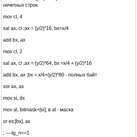
нечетных строк
mov cl, 4
sal ax, cl ;ax = (y/2)*16, bx=x/4
add bx, ax
mov cl, 2
sal ax, cl ;ax = (y/2)*64, bx =x/4 + (y/2)*16
add bx, ax ;bx = x/4+(y/2)*80 - полных байт
xor ax, ax
mov si, dx
mov al, bitmask+[si]; в al - маска
or es:[bx], ax
; ----tg_n<=1