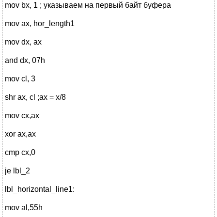
mov bx, 1 ; указываем на первый байт буфера
mov ax, hor_length1
mov dx, ax
and dx, 07h
mov cl, 3
shr ax, cl ;ax = x/8
mov cx,ax
xor ax,ax
cmp cx,0
je lbl_2
lbl_horizontal_line1:
mov al,55h