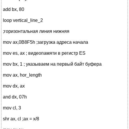
add bx, 80
loop vertical_line_2
;горизонтальная линия нижняя
mov ax,0B8F5h ;загрузка адреса начала
mov es, ax ; видеопамяти в регистр ES
mov bx, 1 ; указываем на первый байт буфера
mov ax, hor_length
mov dx, ax
and dx, 07h
mov cl, 3
shr ax, cl ;ax = x/8