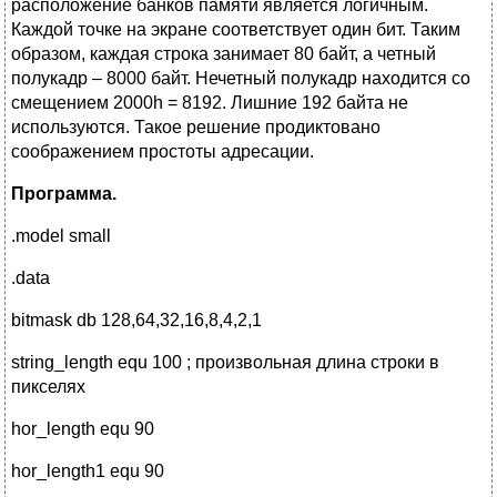
расположение банков памяти является логичным.
Каждой точке на экране соответствует один бит. Таким
образом, каждая строка занимает 80 байт, а четный
полукадр – 8000 байт. Нечетный полукадр находится со
смещением 2000h = 8192. Лишние 192 байта не
используются. Такое решение продиктовано
соображением простоты адресации.
Программа.
.model small
.data
bitmask db 128,64,32,16,8,4,2,1
string_length equ 100 ; произвольная длина строки в
пикселях
hor_length equ 90
hor_length1 equ 90