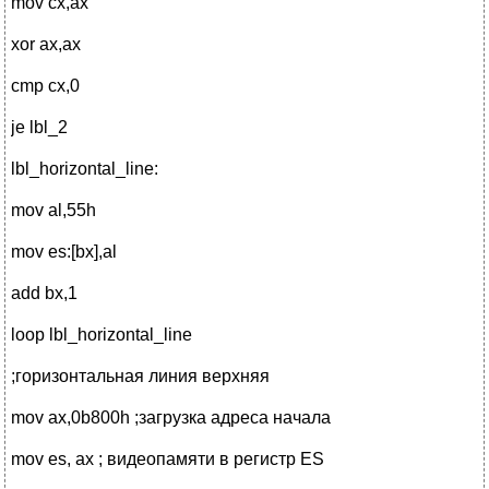
mov cx,ax
xor ax,ax
cmp cx,0
je lbl_2
lbl_horizontal_line:
mov al,55h
mov es:[bx],al
add bx,1
loop lbl_horizontal_line
;горизонтальная линия верхняя
mov ax,0b800h ;загрузка адреса начала
mov es, ax ; видеопамяти в регистр ES