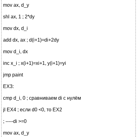
mov ax, d_y
shl ax, 1 ; 2*dy
mov dx, d_i
add dx, ax ; d(i+1)=di+2dy
mov d_i, dx
inc x_i ; x(i+1)=xi+1, y(i+1)=yi
jmp paint
EX3:
cmp d_i, 0 ; сравниваем di с нулём
jl EX4 ; если d0 <0, то EX2
; -----di >=0
mov ax, d_y