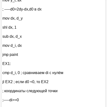
mov y_i, ax
; -----d0=2dy-dx,d0 в dx
mov dx, d_y
shl dx, 1
sub dx, d_x
mov d_i, dx
jmp paint
EX1:
cmp d_i, 0 ; сравниваем di с нулём
jl EX2 ; если d0 <0, то EX2
; координаты следующей точки
;-----di>=0