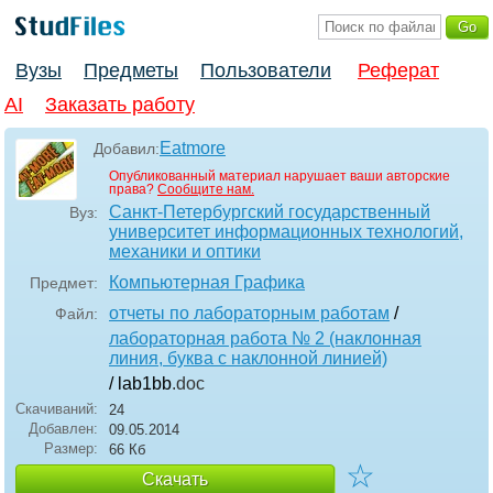
Вузы
Предметы
Пользователи
Реферат
AI
Заказать работу
Eatmore
Добавил:
Опубликованный материал нарушает ваши авторские
права?
Сообщите нам.
Санкт-Петербургский государственный
Вуз:
университет информационных технологий,
механики и оптики
Компьютерная Графика
Предмет:
отчеты по лабораторным работам
/
Файл:
лабораторная работа № 2 (наклонная
линия, буква с наклонной линией)
/ lab1bb
.doc
Скачиваний:
24
Добавлен:
09.05.2014
Размер:
66 Кб
☆
Скачать