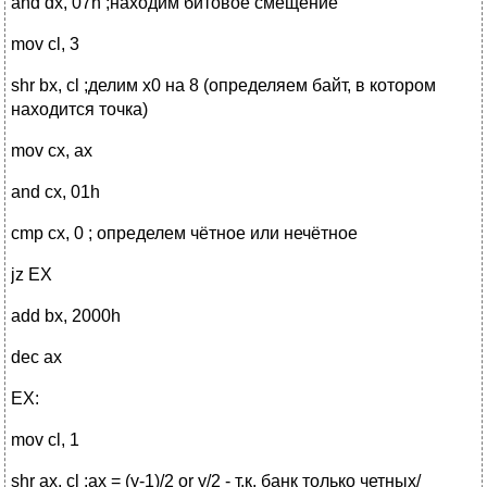
and dx, 07h ;находим битовое смещение
mov cl, 3
shr bx, cl ;делим x0 на 8 (определяем байт, в котором
находится точка)
mov cx, ax
and cx, 01h
cmp cx, 0 ; определем чётное или нечётное
jz EX
add bx, 2000h
dec ax
EX:
mov cl, 1
shr ax, cl ;ax = (y-1)/2 or y/2 - т.к. банк только четных/