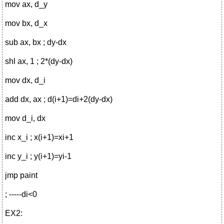
mov ax, d_y
mov bx, d_x
sub ax, bx ; dy-dx
shl ax, 1 ; 2*(dy-dx)
mov dx, d_i
add dx, ax ; d(i+1)=di+2(dy-dx)
mov d_i, dx
inc x_i ; x(i+1)=xi+1
inc y_i ; y(i+1)=yi-1
jmp paint
; -----di<0
EX2: