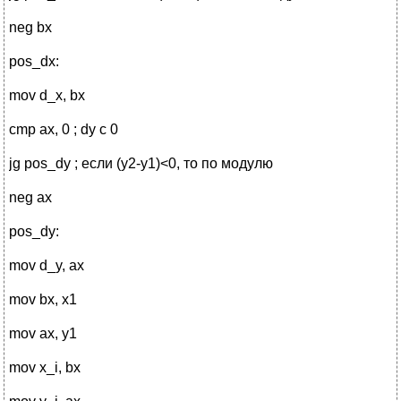
neg bx
pos_dx:
mov d_x, bx
cmp ax, 0 ; dy с 0
jg pos_dy ; если (y2-y1)<0, то по модулю
neg ax
pos_dy:
mov d_y, ax
mov bx, x1
mov ax, y1
mov x_i, bx