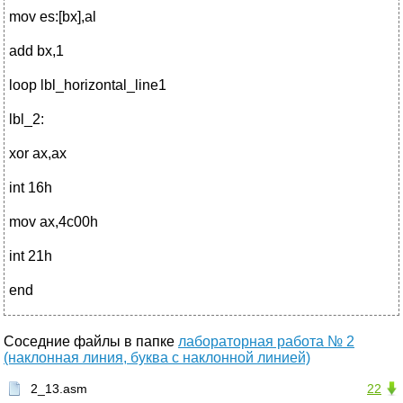
mov es:[bx],al
add bx,1
loop lbl_horizontal_line1
lbl_2:
xor ax,ax
int 16h
mov ax,4c00h
int 21h
end
Соседние файлы в папке
лабораторная работа № 2
(наклонная линия, буква с наклонной линией)
2_13.asm
22