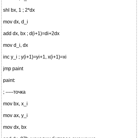
shl bx, 1 ; 2*dx
mov dx, d_i
add dx, bx ; d(i+1)=di+2dx
mov d_i, dx
inc y_i ; y(i+1)=yi+1, x(i+1)=xi
jmp paint
paint:
; -----точка
mov bx, x_i
mov ax, y_i
mov dx, bx