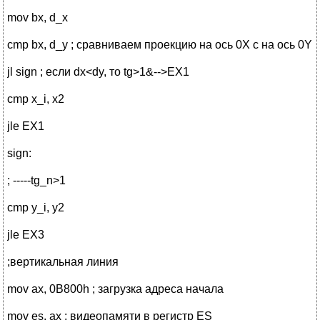
mov bx, d_x
cmp bx, d_y ; сравниваем проекцию на ось 0Х с на ось 0Y
jl sign ; если dx<dy, то tg>1&-->EX1
cmp x_i, x2
jle EX1
sign:
; -----tg_n>1
cmp y_i, y2
jle EX3
;вертикальная линия
mov ax, 0B800h ; загрузка адреса начала
mov es, ax ; видеопамяти в регистр ES