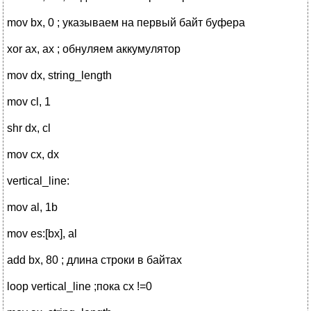
mov bx, 0 ; указываем на первый байт буфера
xor ax, ax ; обнуляем аккумулятор
mov dx, string_length
mov cl, 1
shr dx, cl
mov cx, dx
vertical_line:
mov al, 1b
mov es:[bx], al
add bx, 80 ; длина строки в байтах
loop vertical_line ;пока сх !=0