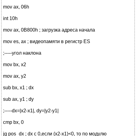
mov ax, 06h
int 10h
mov ax, 0B800h ; загрузка адреса начала
mov es, ax ; видеопамяти в регистр ES
;-----угол наклона
mov bx, x2
mov ax, y2
sub bx, x1 ; dx
sub ax, y1 ; dy
;-----dx=|x2-x1|, dy=|y2-y1|
cmp bx, 0
jg pos_dx ; dx c 0,если (x2-x1)<0, то по модулю