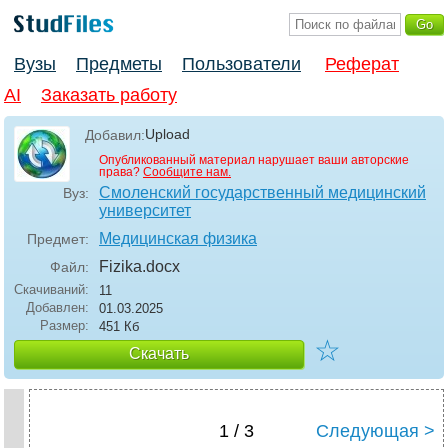
Вузы
Предметы
Пользователи
Реферат
AI
Заказать работу
Upload
Добавил:
Опубликованный материал нарушает ваши авторские
права?
Сообщите нам.
Смоленский государственный медицинский
Вуз:
университет
Медицинская физика
Предмет:
Fizika
.docx
Файл:
Скачиваний:
11
Добавлен:
01.03.2025
Размер:
451 Кб
☆
Скачать
1 / 3
Следующая >