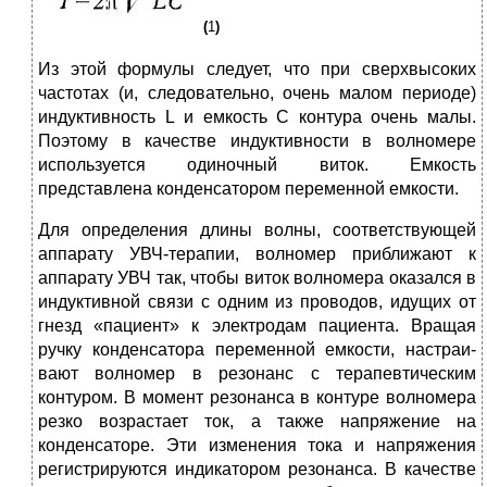
(
1
)
Из этой формулы следует, что при сверхвысоких
частотах (и, следовательно, очень малом периоде)
индуктивность L
и емкость С
контура очень малы.
Поэтому в качестве индуктив­ности в волномере
используется одиночный виток. Емкость
представлена конденсатором переменной емкости.
Для определения длины волны, соответствующей
аппарату УВЧ-терапии, волномер приближают к
аппарату УВЧ так, чтобы виток волномера оказался в
индуктивной связи с одним из проводов, идущих от
гнезд «пациент» к электродам пациен­та. Вращая
ручку конденсатора переменной емкости, настраи­
вают волномер в резонанс с терапевтическим
контуром. В мо­мент резонанса в контуре волномера
резко возрастает ток, а также напряжение на
конденсаторе. Эти изменения тока и напряжения
регистрируются индикатором резонанса. В каче­стве