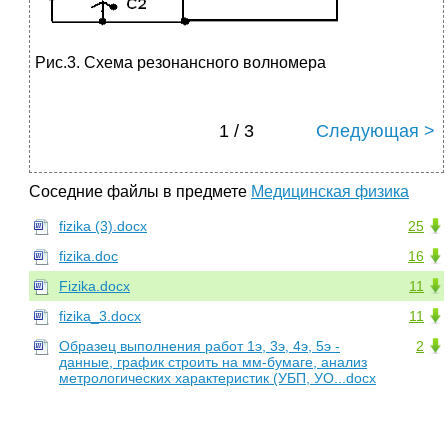
Рис.3. Схема резонансного волномера
1 / 3
Следующая >
Соседние файлы в предмете
Медицинская физика
fizika (3).docx
25
fizika.doc
16
Fizika.docx
11
fizika_3.docx
11
Образец выполнения работ 1э, 3э, 4э, 5э -
2
данные, график строить на мм-бумаге, анализ
метрологических характеристик (УБП, УО...docx