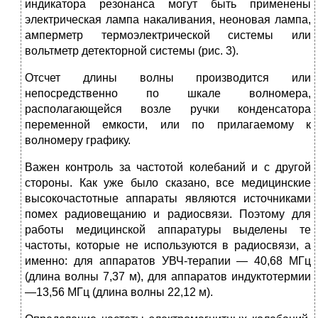
индикатора резонанса могут быть применены
электриче­ская лампа накаливания, неоновая лампа,
амперметр термоэлектрической системы или
вольтметр детекторной системы (рис. 3).
Отсчет длины волны производится или
непосредственно по шкале волномера,
располагающейся возле ручки конден­сатора
переменной емкости, или по прилагаемому к
волноме­ру графику.
Важен контроль за частотой колебаний и с другой
сторо­ны. Как уже было сказано, все медицинские
высокочастотные аппараты являются источниками
помех радиовещанию и ра­диосвязи. Поэтому для
работы медицинской аппаратуры вы­делены те
частоты, которые не используются в радиосвязи, а
именно: для аппаратов УВЧ-терапии — 40,68 МГц
(длина волны 7,37 м), для аппаратов индуктотермии
—13,56 МГц (длина волны 22,12 м).