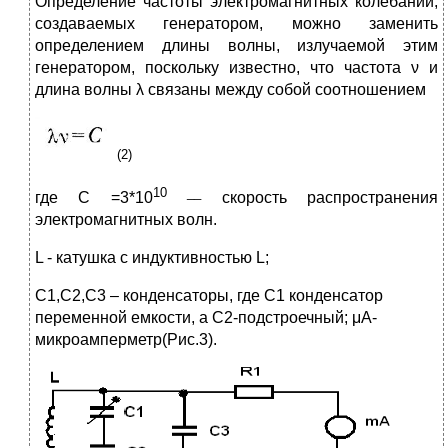
Определение частоты электромагнитных колебаний,
созда­ваемых генератором, можно заменить
определением длины волны, излучаемой этим
генератором, поскольку известно, что частота ν и
длина волны λ
связаны между собой соотношением
(2)
10 __
где С =3*10
скорость распространения
электромагнитных волн.
L - катушка с индуктивностью L;
С1,С2,С3 – конденсаторы, где С1 конденсатор
переменной емкости, а С2-подстроечный; μА-
микроамперметр(Рис.3).