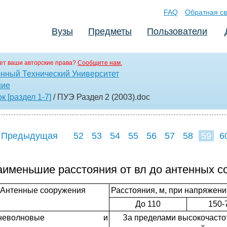
FAQ
Обратная св
Вузы
Предметы
Пользователи
ет ваши авторские права?
Сообщите нам.
нный Технический Университет
ние
 [раздел 1-7]
/ ПУЭ Раздел 2 (2003)
.doc
 Предыдущая
52
53
54
55
56
57
58
59
6
67
68
69
7
аименьшие расстояния от вл до антенных 
Антенные сооружения
Расстояния, м, при напряжени
До 110
150-
едневолновые и
За пределами высокочасто