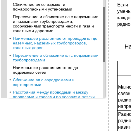
Сближение вл со взрыво- и
Если 
пожароопасными установками
умень
Пересечение и сближение вл с надземными
каждо
и наземными трубопроводами,
радио
сооружениями транспорта нефти и газа и
канатными дорогами
•
Наименьшее расстояние от проводов вл до
наземных, надземных трубопроводов,
На
канатных дорог
•
Пересечение и сближение вл с подземными
трубопроводами
Наименьшие расстояния от вл до
подземных сетей
•
Сближение вл с аэродромами и
вертодромами
Магис
•
Расстояния между проводами и между
свя
проводами и тросами по условиям пляски
ради
Наименьшее смешение проводов соседних
напра
ярусов по горизонтали на промежуточных
опорах вл 35-220 кВ в районах с умеренной
Рад
пляской проводов
ради
•
Наименьшее смещение проводов соседних
навиг
ярусов по горизонтали на промежуточных