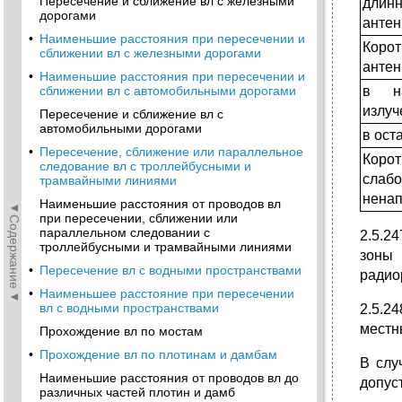
Пересечение и сближение вл с железными
длин
дорогами
анте
•
Наименьшие расстояния при пересечении и
Коро
сближении вл с железными дорогами
антен
•
Наименьшие расстояния при пересечении и
в на
сближении вл с автомобильными дорогами
излуч
Пересечение и сближение вл с
автомобильными дорогами
в ост
•
Пересечение, сближение или параллельное
Коро
следование вл с троллейбусными и
сла
трамвайными линиями
нена
Наименьшие расстояния от проводов вл
◄Содержание◄
при пересечении, сближении или
параллельном следовании с
2.5.2
троллейбусными и трамвайными линиями
зоны 
•
Пересечение вл с водными пространствами
радио
•
Наименьшее расстояние при пересечении
вл с водными пространствами
2.5.2
местн
Прохождение вл по мостам
•
Прохождение вл по плотинам и дамбам
В слу
Наименьшие расстояния от проводов вл до
допус
различных частей плотин и дамб