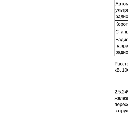
Автом
опорах вл 330 кВ в районах с умеренной
пляской проводов
ультр
ради
Наименьшее смещение проводов соседних
ярусов по горизонтали на промежуточных
Корот
опорах вл 500-750 кВ в районах с
умеренной пляской проводов
Станц
•
Наименьшее смещение проводов соседних
Ради
ярусов по горизонтали на промежуточных
напр
опорах вл 35-220 кВ в районах с частой и
интенсивной пляской проводов
радио
•
Наименьшее смещение проводов соседних
ярусов по горизонтали на промежуточных
Расст
опорах вл 330 кВ в районах с частой и
кВ, 10
интенсивной пляской проводов
Наименьшее смещение проводов соседних
ярусов по горизонтали на промежуточных
опорах вл 500-750 кВ в районах с частой и
2.5.2
интенсивной пляской проводов
желез
•
Наименьшее смещение проводов и тросов
перех
по горизонтали на промежуточных опорах
вл 35-750 кВ в районах с умеренной
затру
пляской проводов
_____
•
Наименьшее смещение проводов и тросов
по горизонтали на промежуточных опорах