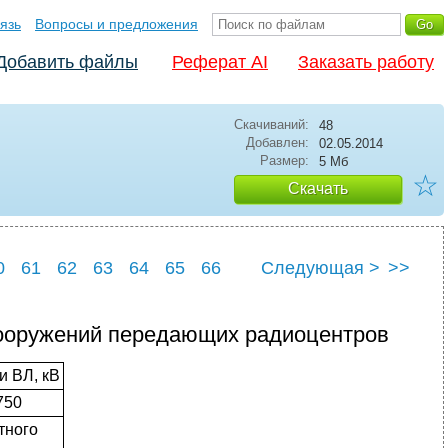
язь
Вопросы и предложения
Добавить файлы
Реферат AI
Заказать работу
Скачиваний:
48
Добавлен:
02.05.2014
Размер:
5 Мб
☆
Скачать
0
61
62
63
64
65
66
Следующая >
>>
0
71
сооружений передающих радиоцентров
и ВЛ, кВ
750
тного