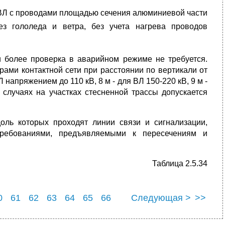
ВЛ с проводами площадью сечения алюминиевой части
ез гололеда и ветра, без учета нагрева проводов
 более проверка в аварийном режиме не требуется.
ами контактной сети при расстоянии по вертикали от
 напряжением до 110 кВ, 8 м - для ВЛ 150-220 кВ, 9 м -
 случаях на участках стесненной трассы допускается
ль которых проходят линии связи и сигнализации,
 требованиями, предъявляемыми к пересечениям и
Таблица 2.5.34
0
61
62
63
64
65
66
Следующая >
>>
0
71