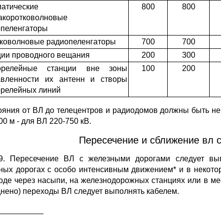
атические
800
800
акоротковолновые
опеленгаторы
коволновые радиопеленгаторы
700
700
ии проводного вещания
200
300
орелейные станции вне зоны
100
200
авленности их антенн и створы
релейных линий
ояния от ВЛ до телецентров и радиодомов должны быть не м
00 м - для ВЛ 220-750 кВ.
Пересечение и сближение вл 
49. Пересечение ВЛ с железными дорогами следует вы
ных дорогах с особо интенсивным движением* и в некото
оде через насыпи, на железнодорожных станциях или в ме
днено) переходы ВЛ следует выполнять кабелем.
__________