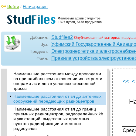
заземлителя опоры вл и ее подземной
части
Войти
/
Регистрация
Сопротивления заземлителей при защите
кабеля лс и лпв на участке пересечения с
Файловый архив студентов.
1327 вузов, 5478 предметов.
вл
•
Допустимое изменение места установки
опор лс и лпв, ограничивающих пролет
Studfiles2
Добавил:
Опубликованный материал наруша
пересечения с вл
Уфимский Государственный Авиацио
Вуз:
Максимально допустимые длины пролетов
Электроэнергетика и электроснабже
Предмет:
лс и пв в месте пересечения с вл
Правила устройства электроустановок
Файл:
•
Наименьшее расстояние по вертикали от
проводов вл до проводов лс и лпв
Наименьшие расстояния между проводами
вл при наибольшем отклонении их ветром и
<<
<
опорами лс и лпв в условиях стесненной
трассы
•
Наименьшие расстояния от вл до антенных
Н
сооружений передающих радиоцентров
Наименьшие расстояния от вл до границ
приемных радиоцентров, радиорелейных kb
и укв станций, выделенных приемных
пунктов радиофикации и местных
радиоузлов
Ср