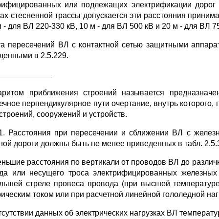
рифицированных или подлежащих электрификации дорог
ах стесненной трассы допускается эти расстояния принимать
м - для ВЛ 220-330 кВ, 10 м - для ВЛ 500 кВ и 20 м - для ВЛ 7
а пересечений ВЛ с контактной сетью защитными аппарат
денными в 2.5.229.
____________
аритом приближения строений называется предназначе
ечное перпендикулярное пути очертание, внутрь которого, 
 строений, сооружений и устройств.
51. Расстояния при пересечении и сближении ВЛ с желе
ной дороги должны быть не менее приведенных в табл. 2.5.
ньшие расстояния по вертикали от проводов ВЛ до различ
да или несущего троса электрифицированных железных
льшей стреле провеса провода (при высшей температуре
рическим током или при расчетной линейной гололедной нагр
тсутствии данных об электрических нагрузках ВЛ температу