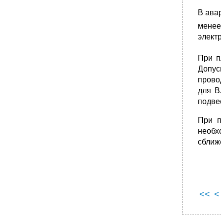
В ава
мене
элект
При п
Допус
провод
для В
подве
При п
необх
сближ
<<
<