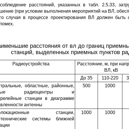
соблюдение расстояний, указанных в табл. 2.5.33, затр
шение (при условии выполнения мероприятий на ВЛ, обес
го случая в процессе проектирования ВЛ должен быть 
помех.
именьшие расстояния от вл до границ приемны
станций, выделенных приемных пунктов р
Радиоустройства
Расстояние, м, при нап
ВЛ, кВ
До 35
110-220
3
тральные, областные, районные,
500
1000
зные радиоцентры и
орелейные станции в диаграмме
вленности антенны
иолокационные станции,
1000
1000
отехнические системы ближней
ации