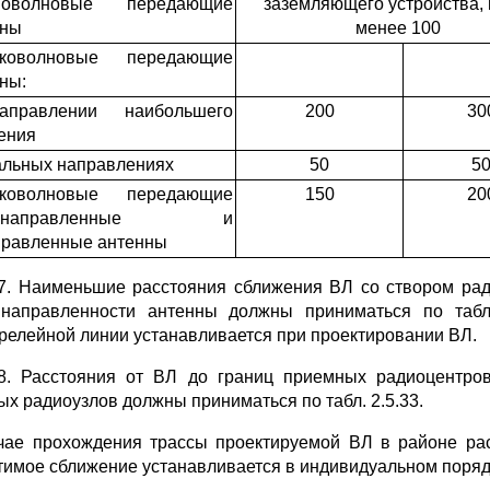
новолновые передающие
заземляющего устройства, 
нны
менее 100
тковолновые передающие
ны:
правлении наибольшего
200
30
ения
альных направлениях
50
5
тковолновые передающие
150
20
бонаправленные и
правленные антенны
47. Наименьшие расстояния сближения ВЛ со створом ра
направленности антенны должны приниматься по табл.
релейной линии устанавливается при проектировании ВЛ.
48. Расстояния от ВЛ до границ приемных радиоцентр
ых радиоузлов должны приниматься по табл. 2.5.33.
чае прохождения трассы проектируемой ВЛ в районе ра
тимое сближение устанавливается в индивидуальном поряд