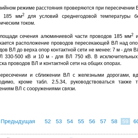
рийном режиме расстояния проверяются при пересечении 
2
е 185 мм
для условий среднегодовой температуры б
рическим током.
2
лощади сечения алюминиевой части проводов 185 мм
и
кается расположение проводов пересекающей ВЛ над опор
ов ВЛ до верха опор контактной сети не менее: 7 м - для ВЛ
Л 330-500 кВ и 10 м - для ВЛ 750 кВ. В исключительных
ска проводов ВЛ и контактной сети на общих опорах.
ересечении и сближении ВЛ с железными дорогами, вдо
одимо, кроме табл. 2.5.34, руководствоваться также
ениям ВЛ с сооружениями связи.
 Предыдущая
52
53
54
55
56
57
58
59
6
67
68
69
7