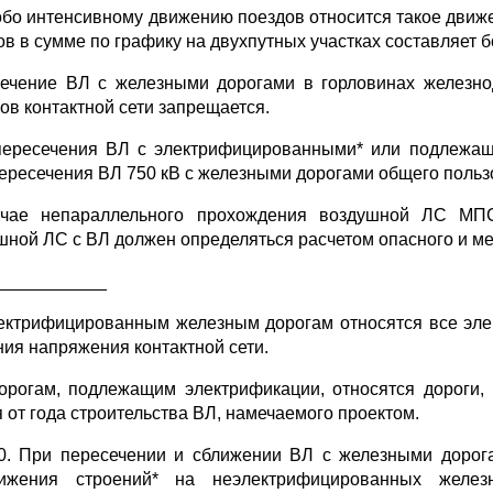
собо интенсивному движению поездов относится такое движе
в в сумме по графику на двухпутных участках составляет бо
ечение ВЛ с железными дорогами в горловинах железно
ков контактной сети запрещается.
пересечения ВЛ с электрифицированными* или подлежащ
пересечения ВЛ 750 кВ с железными дорогами общего пользо
чае непараллельного прохождения воздушной ЛС МПС
шной ЛС с ВЛ должен определяться расчетом опасного и 
___________
лектрифицированным железным дорогам относятся все эле
ния напряжения контактной сети.
дорогам, подлежащим электрификации, относятся дороги,
я от года строительства ВЛ, намечаемого проектом.
50. При пересечении и сближении ВЛ с железными дорог
лижения строений* на неэлектрифицированных желе