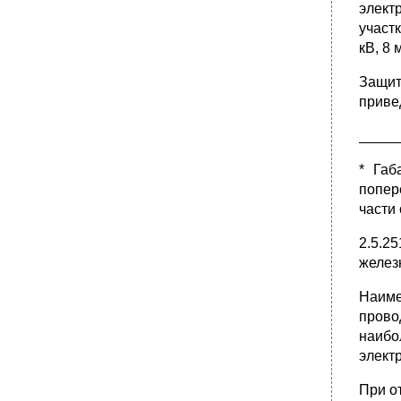
элект
участк
кВ, 8 
Защит
приве
_____
* Габ
попер
части
2.5.2
желез
Наиме
прово
наибо
элект
При о