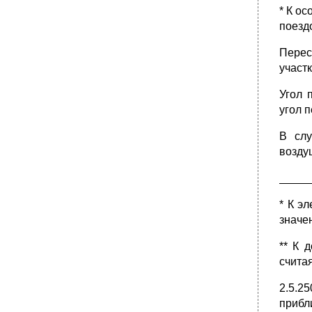
вл 35-750 кВ в районах с частой и
* К о
интенсивной пляской проводов
поездо
•
Справочный материал к главе 2.5 пуэ.
Перечень ссылочных нормативных
Перес
документов
участ
Угол 
угол 
В слу
возду
_____
* К э
значе
** К 
счита
2.5.2
приб