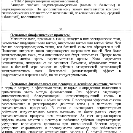
- "ИКВ" (индуктотермия коротковолновая).
Аппарат снабжен индукторами-дисками (малым и большим) и
индуктором-кабелем. По дополнительному заказу поставляется комплект
гинекологических аппликаторов: вагинальный, поясничные (малый, средний
и большой), воротниковый.
37
Основные биофизические процессы.
Магнитное поле, проникая в ткани, наводит в них электрические токи,
называемые индукционными токами, вихревыми токами или токами Фуко. Чем
больше электропроводность ткани, тем большей силы ток образуется в ней.
Появление вихревых токов сопровождается нагреванием тканей. Чем более
электропроводна ткань, тем интенсивнее она будет нагреваться. Прежде всего
нагреются лимфа, кровь, паренхиматозные органы. Кожа нагревается
незначительно, гиперемии ее не возникает. Возможно, образование тепла в
коже в большей мере зависит от действия электрической составляющей
электромагнитного поля. Нетепловой (осцилляторный) эффект в
индуктотермии выражен слабо, но его следует учитывать.
Основные физиологические реакции и лечебное действие
связаны
в первую очередь с эффектами тепла, которые и определяют показания к
применению этого метода физиотерапии. Эти эффекты следующие:
антиспастический, болеутоляющий, интенсифицирующий крово- и
лимфообращение в тканях и обмен веществ. С последним эффектом связано
рассасывающее и регенераторное действие тепла ( в частности при
воспалительных процессах). В связи с имеющимся осцилляторным
действием индуктотермию можно назначать на более ранних стадиях
воспалительного процесса, чем теплолечение. За счет осцилляторного
эффекта можно отнести и некоторые побочные действия индуктотермии:
ухудшение коронарного кровотока при ишемической болезни сердца,
ухудшение сократимости и проводимости миокарда при заболеваниях
мышцы сердца, снижение артериального давления. С другой стороны, с