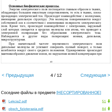
Основные биофизические процессы.
Энергия электрического поля поглощается главным образом в тканях,
обладающих большим емкостным сопротивлением, то есть в тканях, плохо
проводящих электрический ток. Происходит взаимодействие с молекулами,
имеющими дипольную структуру. Эти молекулы поворачиваются вокруг
собственной оси в соответствии с изменениями полярности электрического
поля. Кроме того, происходит взаимодействие с электронами, наружный
слой которых смещается в пределах молекулы или атома, что приводит к
электронной поляризации без образования электрического тока.
Наблюдаются и другие виды поляризации: ионная, дипольная,
макроструктурная.
При значительной частоте переменного электрического поля
дипольные молекулы не успевают совершить полный поворот, а только
колеблются вокруг своего среднего положения. Одновременно происходит
маятникообразное движение ионов, но нарушения ионной концентрации при
40
< Предыдущая
4 / 12
Следующая >
Соседние файлы в предмете
[НЕСОРТИРОВАННОЕ]
Lekcia2.pdf
51
obsch_fizioterapia.pdf
84