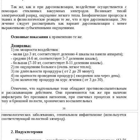
Так же, как и при дарсонвализации, воздействие осуществляется с
помощью стеклянных вакуумных электродов. Возникает тихий
электрический разряд, ощущение легкого тепла. Биофизические процессы в
тканях и физиологические реакции те же, что и при дарсонвализации. Это
лечение следует рассматривать как вариант дарсонвализации с менее
выраженными субъективными ощущениями.
Основные показания
к применению те же.
Дозировка:
1) по мощности воздействия:
-
малая (до 3 вт, соответствует делению 4 шкалы на панели аппарата);
-
средняя
(4-6 вт, соответствует 5-7 делениям шкалы),
-
большая
(7-10 вт, соответствует 8-11 делениям шкалы).
2)
по ощущениям больного (очень легкое тепло);
3)
по длительности процедуры ( от 2 до 20 минут);
4)
по кратности проведения процедур ( ежедневно или через день);
5)
по количеству процедур на курс лечения ( от 3 до 30).
Отмечено, что надтональные токи обладают противовоспалительным
и рассасывающим действием. Они применяются так же при наличии
инфильтрата без признаков нагноения, при спаечных процессах в малом
тазу и брюшной полости, хронических воспалительных
36
гинекологических заболеваниях, генитальном инфантилизме (используется
соответствующий полостной электрод).
2. Индуктотермия