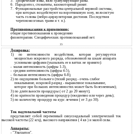
5.
Трофические язвы, вяло гранулирующие раны.
6.
Пародонтоз, стоматиты, вазомоторный ринит.
7.
Функциональные расстройства центральной нервной системы,
при которых воздействуют на воротниковую зону, волосистую
часть головы
(нейро-циркуляторная дистония. Последствия
черепномозговых травм и т. п.).
Противопоказания к применению:
общие противопоказания к проведению
физиотерапии. Специфических противопоказаний нет.
35
Дозировка:
1) по интенсивности воздействия, которая регулируется
мощностью искрового разряда, обозначенной на шкале аппарата
условными цифрами (указывать ее в ваттах не принято):
-
малая интенсивность (цифры
1-3),
-
средняя интенсивность (цифры
4-5),
-
большая интенсивность (цифры
6-8);
2)
по ощущениям больного (тихий разряд - очень слабое
покалывание, искровой разряд - выраженное покалывание,
которое при больших интенсивностях может быть болезненным);
3)
по длительности процедуры ( от 2 до 20 минут);
4)
по кратности проведения процедур (ежедневно или через день);
5)
по количеству процедур на курс лечения ( от 3 до 30).
Ток надтопалыюй частоты
представляет собой переменный синусоидальный электрический ток
высокой частоты (22 кгц), высокого напряжения ( 4 кв ) и малой силы.
Аппараты:
- "Ультратон".