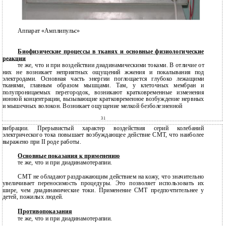
Аппарат «Амплипульс»
Биофизические процессы в тканях и основные физиологические
реакции
те же, что и при воздействии диадинамическими токами. В отличие от
них не возникает неприятных ощущений жжения и покалывания под
электродами. Основная часть энергии поглощается глубоко лежащими
тканями, главным образом мышцами. Там, у клеточных мембран и
полупроницаемых перегородок, возникают кратковременные изменения
ионной концентрации, вызывающие кратковременное возбуждение нервных
и мышечных волокон. Возникает ощущение мелкой безболезненной
31
вибрации. Прерывистый характер воздействия серий колебаний
электрического тока повышает возбуждающее действие СМТ, что наиболее
выражено при II роде работы.
Основные показания к применению
те же, что и при диадинамотерапии.
СМТ не обладают раздражающим действием на кожу, что значительно
увеличивает переносимость процедуры. Это позволяет использовать их
шире, чем диадинамические токи. Применение СМТ предпочтительнее у
детей, пожилых людей.
Противопоказания
те же, что и при диадинамотерапии.