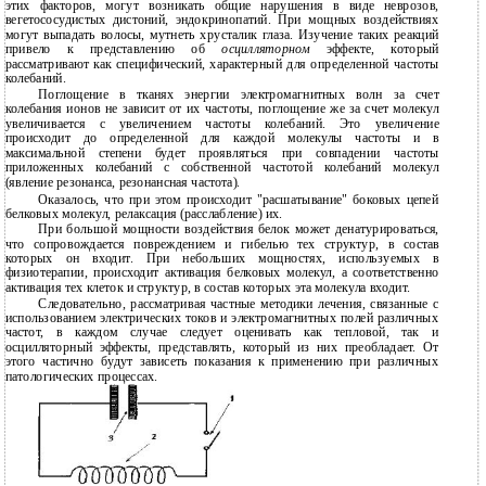
этих факторов, могут возникать общие нарушения в виде неврозов,
вегетососудистых дистоний, эндокринопатий. При мощных воздействиях
могут выпадать волосы, мутнеть хрусталик глаза. Изучение таких реакций
привело к представлению об
осцилляторном
эффекте, который
рассматривают как специфический, характерный для определенной частоты
колебаний.
Поглощение в тканях энергии электромагнитных волн за счет
колебания ионов не зависит от их частоты, поглощение же за счет молекул
увеличивается с увеличением частоты колебаний. Это увеличение
происходит до определенной для каждой молекулы частоты и в
максимальной степени будет проявляться при совпадении частоты
приложенных колебаний с собственной частотой колебаний молекул
(явление резонанса, резонансная частота).
Оказалось, что при этом происходит "расшатывание" боковых цепей
белковых молекул, релаксация (расслабление) их.
При большой мощности воздействия белок может денатурироваться,
что сопровождается повреждением и гибелью тех структур, в состав
которых он входит. При небольших мощностях, используемых в
физиотерапии, происходит активация белковых молекул, а соответственно
активация тех клеток и структур, в состав которых эта молекула входит.
Следовательно, рассматривая частные методики лечения, связанные с
использованием электрических токов и электромагнитных полей различных
частот, в каждом случае следует оценивать как тепловой, так и
осцилляторный эффекты, представлять, который из них преобладает. От
этого частично будут зависеть показания к применению при различных
патологических процессах.