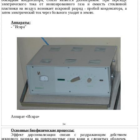
обкладкам конденсатора, стекло является диэлектриком. При переходе
электрического тока от ионизированного газа и емкость стеклянной
пластинки на воздух возникает искровой разряд - пробой конденсатора, а
затем электрический ток через больного уходит в землю.
Аппараты:
-
"Искра"
Аппарат «Искра»
34
Основные биофизические процессы:
Эффект дарсонвализации связан с раздражающим действием
искрового разряда на поверхностные слои кожи и слизистых оболочек.