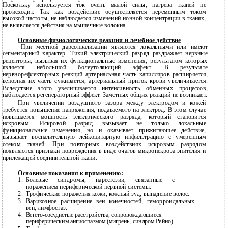
Поскольку используется ток очень малой силы, нагрева тканей не
происходит. Так как воздействие осуществляется переменным током
высокой частоты, не наблюдается изменений ионной концентрации в тканях,
не выявляется действия на мышечные волокна.
Основные физиологические реакции и лечебное действие
При местной дарсонвализации являются локальными или имеют
сегментарный характер. Тихий электрический разряд раздражает нервные
рецепторы, вызывая их функциональные изменения, результатом которых
является небольшой болеутоляющий эффект. В результате
нервнорефлекторных реакций артериальная часть капилляров расширяется,
венозная их часть суживается, артериальный приток крови увеличивается.
Вследствие этого увеличивается интенсивность обменных процессов,
наблюдается регенераторный эффект. Заметных общих реакций не возникает.
При увеличении воздушного зазора между электродом и кожей
требуется повышение напряжения, подаваемого на электрод. В этом случае
повышается мощность электрического разряда, который становится
искровым. Искровой разряд вызывает не только локальные
функциональные изменения, но и оказывает прижигающее действие,
вызывает воспалительную лейкоцитарную инфильтрацию с умеренным
отеком тканей. При повторных воздействиях искровым разрядом
появляются признаки повреждения в виде очагов микронекроза эпителия и
прилежащей соединительной ткани.
Основные показания к применению:
1.
Болевые синдромы, парестезии, связанные с
поражением периферической нервной системы.
2.
Трофические поражения кожи, кожный зуд, выпадение волос.
3.
Варикозное расширение вен конечностей, геморроидальных
вен, лимфостаз.
4.
Вегето-сосудистые
расстройства, сопровождающиеся
периферическим ангиоспазмом (мигрень, синдром Рейно).