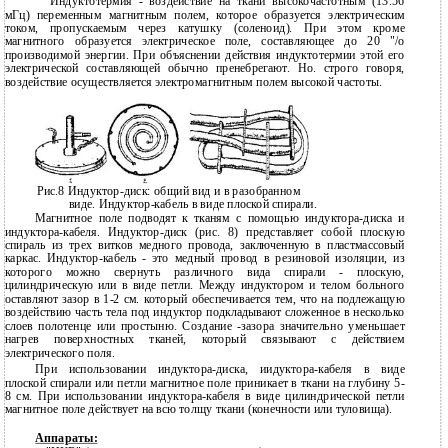
Индуктотермия - воздействие на ткани высокочастотным (13.56
мГц) переменным магнитным полем, которое образуется электрическим
током, пропускаемым через катушку (соленоид). При этом кроме
магнитного образуется электрическое поле, составляющее до 20 "/о
производимой энергии. При объяснении действия индуктотермии этой его
электрической составляющей обычно пренебрегают. Но. строго говоря,
воздействие осуществляется электромагнитным полем высокой частоты.
Рис.8 Индуктор-диск: общий вид и в разобранном
виде. Индуктор-кабель в виде плоской спирали.
Магнитное поле подводят к тканям с помощью индуктора-диска и
индуктора-кабеля. Индуктор-диск (рис. 8) представляет собой плоскую
спираль из трех витков медного провода, заключенную в пластмассовый
каркас. Индуктор-кабель - это медный провод в резиновой изоляции, из
которого можно свернуть различного вида спирали - плоскую,
цилиндрическую или в виде петли. Между индуктором и телом больного
оставляют зазор в 1-2 см. который обеспечивается тем, что на подлежащую
воздействию часть тела под индуктор подкладывают сложенное в несколько
слоев полотенце или простыню. Создание -зазора значительно уменьшает
нагрев поверхностных тканей, который связывают с действием
электрического поля.
При использовании индуктора-диска, иидуктора-кабеля в виде
плоской спирали или петли магнитное поле приникает в ткани на глубину 5-
8 см. При использовании индуктора-кабеля в виде цилиндрической петли
магнитное поле действует на всю толщу ткани (конечности или туловища).
Аппараты: