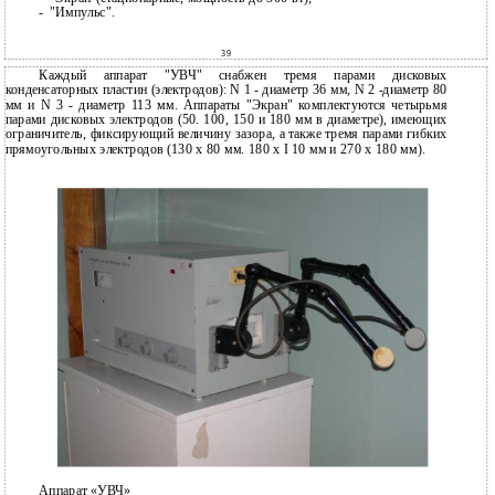
-
"Импульс".
39
Каждый аппарат "УВЧ" снабжен тремя парами дисковых
конденсаторных пластин (электродов): N 1 - диаметр 36 мм, N 2 -диаметр 80
мм и N 3 - диаметр 113 мм. Аппараты "Экран" комплектуются четырьмя
парами дисковых электродов (50. 100, 150 и 180 мм в диаметре), имеющих
ограничитель, фиксирующий величину зазора, а также тремя парами гибких
прямоугольных электродов (130 х 80 мм. 180 х I 10 мм и 270 х 180 мм).
Аппарат «УВЧ»