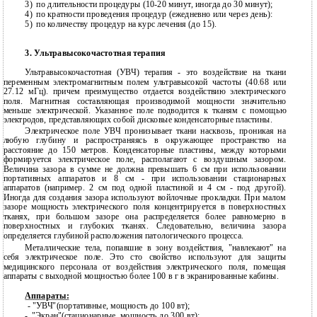
3)
по длительности процедуры
(10-20 минут, иногда до 30 минут);
4)
по кратности проведения процедур (ежедневно или через день):
5)
по количеству процедур на курс лечения (до 15).
3. Ультравысокочастотная терапия
Ультравысокочастотная (УВЧ) терапия - это воздействие на ткани
переменным электромагнитным полем ультравысокой частоты (40.68 или
27.12 мГц). причем преимущество отдается воздействию электрического
поля. Магнитная составляющая производимой мощности значительно
меньше электрической. Указанное поле подводится к тканям с помощью
электродов, представляющих собой дисковые конденсаторные пластины.
Электрическое поле УВЧ пронизывает ткани насквозь, проникая на
любую глубину и распространяясь в окружающее пространство на
расстояние до 150 метров. Конденсаторные пластины, между которыми
формируется электрическое поле, располагают с воздушным зазором.
Величина зазора в сумме не должна превышать 6 см при использовании
портативных аппаратов и 8 см - при использовании стационарных
аппаратов (например. 2 см под одной пластиной и 4 см - под другой).
Иногда для создания зазора используют войлочные прокладки. При малом
зазоре мощность электрического поля концентрируется в поверхностных
тканях, при большом зазоре она распределяется более равномерно в
поверхностных и глубоких тканях. Следовательно, величина зазора
определяется глубиной расположения патологического процесса.
Металлические тела, попавшие в зону воздействия, "навлекают" на
себя электрическое поле. Это сто свойство используют для защиты
медицинского персонала от воздействия электрического поля, помещая
аппараты с выходной мощностью более 100 в г в экранированные кабины.
Аппараты:
-
"УВЧ"(портативные, мощность до 100 вт);
-
"Экран"(стационарные, мощность до 300 вт);