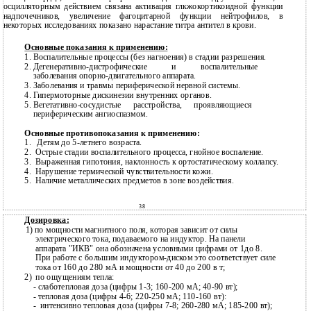
осцилляторным действием связана активация глкжокортикоидной функции
надпочечников, увеличение фагоцитарной функции нейтрофилов, в
некоторых исследованиях показано нарастание титра антител в крови.
Основные показания к применению:
1.
Воспалительные процессы (без нагноения) в стадии разрешения.
2.
Дегенеративно-дистрофические
и воспалительные
заболевания опорно-двигательного аппарата.
3.
Заболевания и травмы периферической нервной системы.
4.
Гипермоторные дискинезии внутренних органов.
5.
Вегетативно-сосудистые
расстройства, проявляющиеся
периферическим ангиоспазмом.
Основные противопоказания к применению:
1.
Детям до
5-летнего возраста.
2.
Острые стадии воспалительного процесса, гнойное воспаление.
3.
Выраженная гипотония, наклонность к ортостатическому коллапсу.
4.
Нарушение термической чувствительности кожи.
5.
Наличие металлических предметов в зоне воздействия.
38
Дозировка:
1) по мощности магнитного поля, которая зависит от силы
электрического тока, подаваемого на индуктор. На панели
аппарата "ИКВ" она обозначена условными цифрами от 1до 8.
При работе с большим индуктором-диском это соответствует силе
тока от 160 до 280 мА и мощности от 40 до 200 в т;
2)
по ощущениям тепла:
-
слаботепловая доза (цифры
1-3; 160-200 мА; 40-90 вт);
-
тепловая доза (цифры
4-6; 220-250 мА; 110-160 вт):
-
интенсивно тепловая доза (цифры
7-8; 260-280 мА; 185-200 вт);