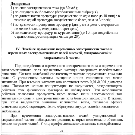
Дозировка:
1)
по силе электрического тока (до 80 мА);
2)
по ощущениям больного (безболезненная вибрация);
3)
по длительности процедуры (воздействие на одно поле до 10 мин) : в
течение одной процедуры воздействие не более, чем на 3 поля);
4)
по кратности проведения процедур (два раза в день с перерывом
не менее 3 часов, ежедневно, через день);
5) по количеству процедур на курс лечения (до 10, при воздействии
с целью электростимуляции мышц до 20).
IV. Лечебное применение переменных электрических токов и
переменных электромагнитных полей высокой, ультравысокой и
сверхвысокой частот
Под воздействием переменного электрического тока и переменного
электромагнитного поля заряженные частицы совершают колебательные
движения. Частота колебаний соответствует частоте переменного тока или
поля. С увеличением частоты смещение ионов становится все менее
значимым. При высоких частотах оно составляет всего 0,01-0,001 диаметра
иона. Поскольку ионная концентрация не нарушается, раздражающего
действия этих физических факторов не наблюдается. Эти особенности
действия позволяют пропускать через живые ткани электрический ток
значительной силы и электромагнитные поля большой мощности. В тканях
при этом выделяется значимое количество тепла, тепловой эффект
становится преобладающим. Тепло образуется внутри тканей и называется
эндогенным.
При применении электромагнитных полей ультравысокой и
сверхвысокой частот наблюдаются реакции, которые невозможно объяснить
только нагревом тканей. У лиц, профессионально связанных с воздействием
32