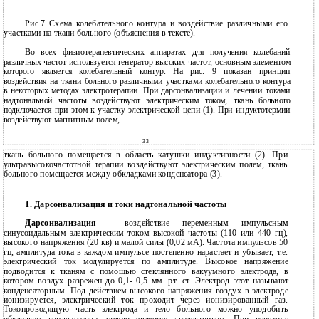
Рис.7 Схема колебательного контура и воздействие различными его
участками на ткани больного (объяснения в тексте).
Во всех физиотерапевтических аппаратах для получения колебаний
различных частот используется генератор высоких частот, основным элементом
которого является колебательный контур. На рис. 9 показан принцип
воздействия на ткани больного различными участками колебательного контура
в некоторых методах электротерапии. При дарсонвализации и лечении токами
надтональной частоты воздействуют электрическим током, ткань больного
подключается при этом к участку электрической цепи (1). При индуктотермии
воздействуют магнитным полем,
33
ткань больного помещается в область катушки индуктивности (2). При
ультравысокочастотной терапии воздействуют электрическим полем, ткань
больного помещается между обкладками конденсатора (3).
1. Дарсонвализация и токи надтональной частоты
Дарсонвализация
-
воздействие переменным импульсным
синусоидальным электрическим током высокой частоты (110 или 440 гц),
высокого напряжения (20 кв) и малой силы (0,02 мА). Частота импульсов 50
гц, амплитуда тока в каждом импульсе постепенно нарастает и убывает, т.е.
электрический ток модулируется по амплитуде. Высокое напряжение
подводится к тканям с помощью стеклянного вакуумного электрода, в
котором воздух разрежен до 0,1- 0,5 мм. рт. ст. Электрод этот называют
конденсаторным. Под действием высокого напряжения воздух в электроде
ионизируется, электрический ток проходит через ионизированный газ.
Токопроводящую часть электрода и тело больного можно уподобить