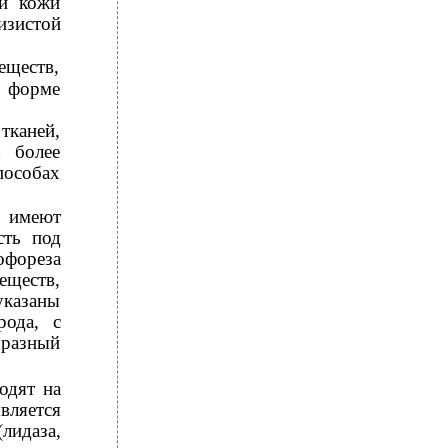
ии кожи
изистой
еществ,
й форме
тканей,
х более
пособах
, имеют
сть под
офореза
еществ,
казаны
рода, с
бразный
одят на
ляется
лидаза,