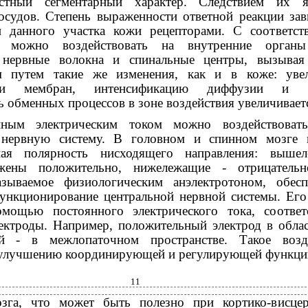
тный сегментарный характер. Следствием их яв
осудов. Степень выраженности ответной реакции зав
и данного участка кожи рецепторами. С соответс
 можно воздействовать на внутренние органы
е нервные волокна и спинальные центры, вызыва
м путем такие же изменения, как и в коже: уве
сти мембран, интенсификацию диффузии и о
 обменных процессов в зоне воздействия увеличивает
нным электрическим током можно воздействоват
 нервную систему. В головном и спинном мозге 
ная полярность нисходящего направления: выше
жены положительно, нижележащие - отрицательн
азываемое физиологическим анэлектротоном, обесп
ункционирование центральной нервной системы. Ег
мощью постоянного электрического тока, соответ
лектроды. Например, положительный электрод в облас
ый - в межлопаточном пространстве. Такое возд
 улучшению координирующей и регулирующей функци
11
озга, что может быть полезно при кортико-висце