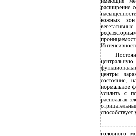
имеющие мес
расширение с
насыщенност
кожных зон
вегетативны
рефлекторны
проницаемо
Интенсивность
Постоя
центральную
функциональ
центры заря
состояние, н
нормальное ф
усилить с по
располагая э
отрицательн
способствует
головного м