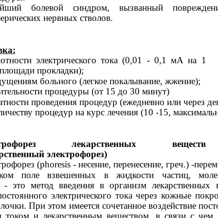
ейший болевой синдром, вызванный поврежден
ерических нервных стволов.
вка:
отности электрического тока (0,01 - 0,1 мА на 1
 площади прокладки);
ущениям больного (легкое покалывание, жжение);
ительности процедуры (от 15 до 30 минут)
атности проведения процедур (ежедневно или через ден
личеству процедур на курс лечения (10
-15, максимальн
ктрофорез лекарственных веществ
рственный электрофорез)
рофорез (phoresis - несение, перенесение, греч.) -пере
еском поле взвешенных в жидкости частиц, моле
 - это метод введения в организм лекарственных 
постоянного электрического тока через кожные покр
лочки. При этом имеется сочетанное воздействие пос
м током и лекарственным веществом, в связи с чем