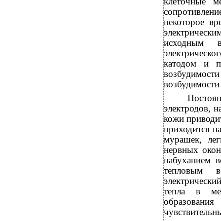
клеточные м
сопротивле
некоторое вр
электрически
исходным в
электрическо
катодом и п
возбудимости 
возбудимости 
Постоя
электродов, н
кожи приводит
приходится н
мурашек, лег
нервных окон
набуханием в
тепловым в
электрический
тепла в ме
образовани
чувствитель