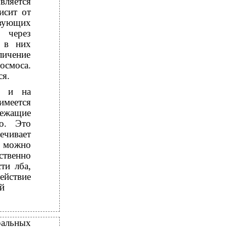
ляется
исит от
твующих
 через
я в них
личение
смоса.
ся.
ь и на
имеется
лежащие
о. Это
ечивает
о можно
ственно
ти лба,
ействие
й
ральных