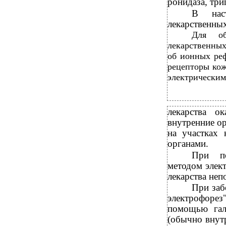
ронидаза, тр
В наст
лекарственны
Для об
лекарственных
об ионных реф
рецепторы кож
электрическим
лекарства о
внутренние ор
на участках 
органами.
При по
методом элек
лекарства неп
При заб
электрофорез
помощью галь
(обычно внутр