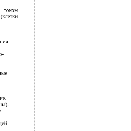
 током
(клетки
ния.
-
ые
ие.
ны).
и
щей