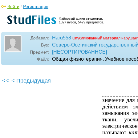
Войти
/
Регистрация
Файловый архив студентов.
1327 вузов, 5479 предметов.
Haru558
Добавил:
Опубликованный материал нарушает
Северо-Осетинский государственный 
Вуз:
[НЕСОРТИРОВАННОЕ]
Предмет:
Общая физиотерапия. Учебное пособ
Файл:
<<
< Предыдущая
значение для
действием э
замыкания эл
ткани, уве
электрическо
называют
ка