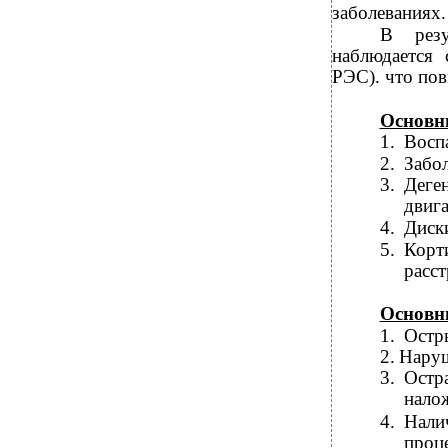
заболеваниях.
В резу
наблюдается
РЭС). что по
Основн
1.
Воспа
2.
Забо
3.
Деге
двига
4.
Диск
5.
Корт
расст
Основн
1.
Остры
2.
Наруш
3.
Остр
нало
4.
Нали
проц