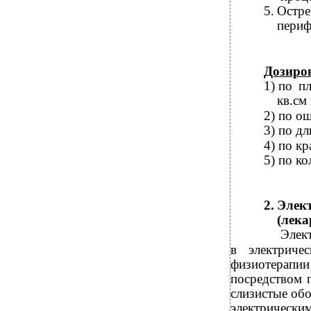
5.
Остр
периф
Дозиро
1)
по пл
кв.см
2)
по ощ
3)
по дл
4)
по кр
5)
по ко
2.
Эле
(лека
Элект
в
электрич
физиотерапии
посредством 
слизистые обо
электрически