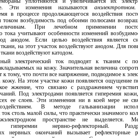
ембраны уплотняются и увеличивается их электр
ние. Эти изменения называются
анэлектротно
емя в процессе продолжающегося воздействия пос
м током возбудимость под обоими полюсами возвращ
еличинам. При лечебном применении посто
го тока учитывают особенности изменений возбудимо
од анодом. Если целью воздействия является с
ткани, на этот участок воздействуют анодом. Для по
ткани воздействуют катодом.
нный электрический ток подводят к тканям с п
акладываемых на кожу. Значительная величина сопрот
 к тому, что почти все напряжение, подводимое к элек
а кожу. На этом участке кожи появляется ощущение п
кое жжение, что связано с раздражением чувстви
чаний. Под электродами появляется гиперемия кожи,
сех ее слоев. Эти изменения ни в коей мере не св
оздействием. В методе гальванизации исполь
 ток столь малой силы, что практически значимого кол
жэлектродном пространстве не выделяется. Ме
я гиперемии нервно-рефлекторный. Раздр
ных нервных окончаний вызывает рефлекторные р