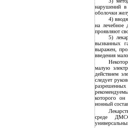
3)
мето
нарушений в 
оболочки
жел
4)
вводя
на лечебное 
проявляют св
5) лека
вызванных г
выражен, про
введения мало
Некотор
малую электр
действием эл
следует руко
разрешенны
рекомендуемы
которого он
ионный состав
Лекарст
среде ДМСО
универсальны