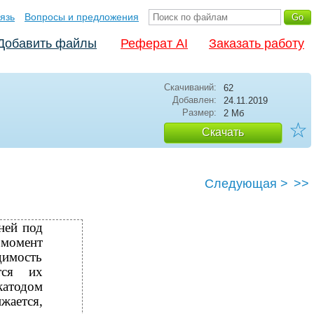
язь
Вопросы и предложения
Добавить файлы
Реферат AI
Заказать работу
Скачиваний:
62
Добавлен:
24.11.2019
Размер:
2 Мб
☆
Скачать
Следующая >
>>
ней под
момент
димость
тся их
катодом
жается,