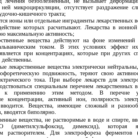
д лечения безболезненный, не вызывает деформац
ней микроциркуляции, отсутствует раздражение сл
удочно-кишечного тракта;
тся ионы или отдельные инградиенты лекарственных в
действие которых расчитывают. Лекарства в ионно
ою максимальную активность;
рственные вещества действуют на фоне изменений 
альваническим током. В этих условиях эффект и
является при концентрациях, которые при других с
 действенны.
ые лекарственные вещества электрически нейтральны
офоретическую подвижность, теряют свою активно
ектрического тока. При выборе лекарств для электр
водствоваться специальным перечнем лекарственных в
х к применению этим методом. В перечне у
е концентрации, активный ион, полярность элект
 вводится. Вещества, имеющие сложный и разноо
, вводятся биполярно.
венные вещества, не растворимые в воде и спирте, вв
 (диметилсульфоксид, димексид), которая яв
м растворителем. Для электрофореза ферментов (