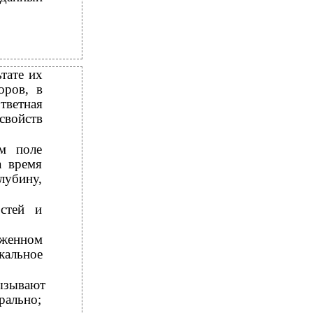
тате их
оров, в
тветная
войств
ом поле
а время
лубину,
остей и
оженном
кальное
вызывают
рально;