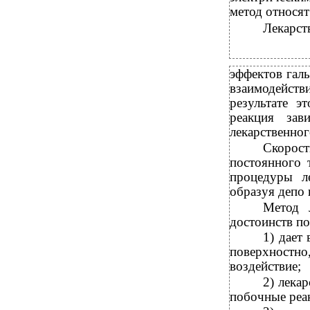
метод относят
Лекарст
эффектов галь
взаимодейств
результате э
реакция зав
лекарственног
Скорост
постоянного 
процедуры л
образуя депо 
Метод л
достоинств по
1)
дает 
поверхностно
воздействие;
2)
лекар
побочные реак