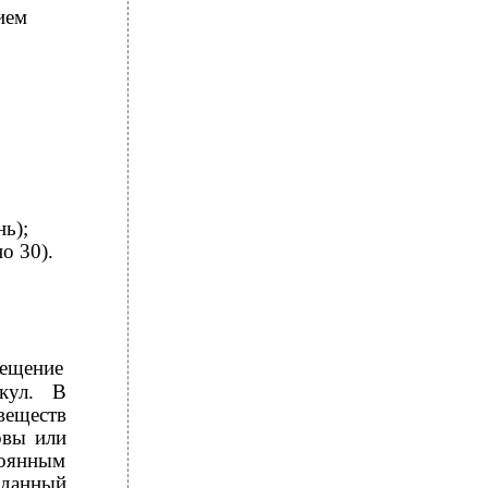
ием
ь);
о 30).
мещение
кул. В
веществ
овы или
тоянным
 данный