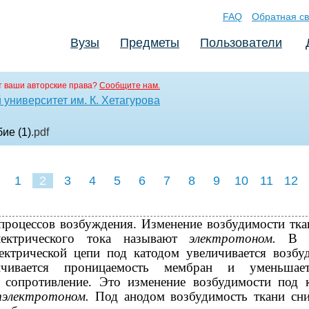
FAQ
Обратная св
Вузы
Предметы
Пользователи
 ваши авторские права?
Сообщите нам.
университет им. К. Хетагурова
ие (1)
.pdf
1
2
3
4
5
6
7
8
9
10
11
12
 процессов возбуждения. Изменение возбудимости тка
лектрического тока называют
электротоном.
В 
ектрической цепи под катодом увеличивается возбу
личивается проницаемость мембран и уменьшае
е сопротивление. Это изменение возбудимости под 
тэлектротоном.
Под анодом возбудимость ткани сни