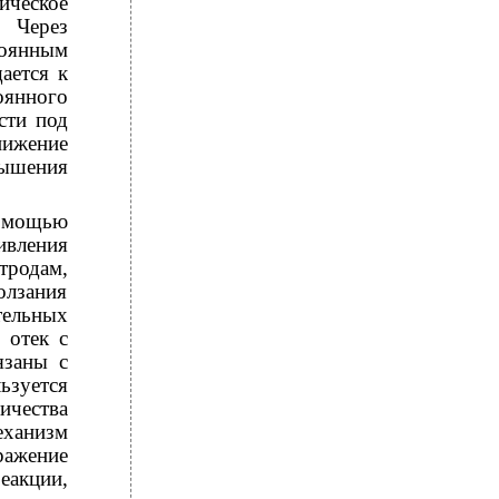
ическое
м.
Через
тоянным
ается к
янного
сти под
нижение
вышения
омощью
ивления
тродам,
олзания
тельных
 отек с
язаны с
зуется
ичества
ханизм
ажение
еакции,