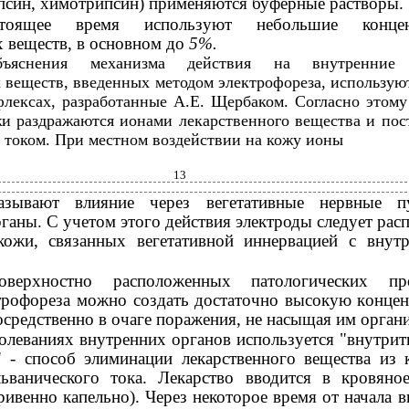
ипсин, химотрипсин) применяются буферные растворы.
оящее время используют небольшие концен
х веществ, в основном до
5%.
ъяснения механизма действия на внутренние 
 веществ, введенных методом электрофореза, использую
лексах, разработанные А.Е. Щербаком. Согласно этом
и раздражаются ионами лекарственного вещества и по
 током. При местном воздействии на кожу ионы
13
казывают влияние через вегетативные нервные 
ганы. С учетом этого действия электроды следует расп
кожи, связанных вегетативной иннервацией с внут
верхностно расположенных патологических про
трофореза можно создать достаточно высокую конце
осредственно в очаге поражения, не насыщая им орган
олеваниях внутренних органов используется "внутрит
" - способ элиминации лекарственного вещества из 
ванического тока. Лекарство вводится в кровяно
ивенно капельно). Через некоторое время от начала в