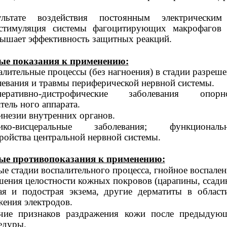
льтате воздействия постоянным электрическим
 стимуляция системы фагоцитирующих макрофагов 
вышает эффективность защитных реакций.
ые показания к применению:
лительные процессы (без нагноения) в стадии разреше
левания и травмы периферической нервной системы.
неративно-дистрофические
заболевания опорно
тель ного аппарата.
инезии внутренних органов.
ико-висцеральные
заболевания; функциональн
ройства центральной нервной системы.
ые противопоказания к применению:
е стадии воспалительного процесса, гнойное воспален
ения целостности кожных покровов (царапины, ссади
ая и подострая экзема, другие дерматиты в област
жения электродов.
чие признаков раздражения кожи после предыдую
едуры.