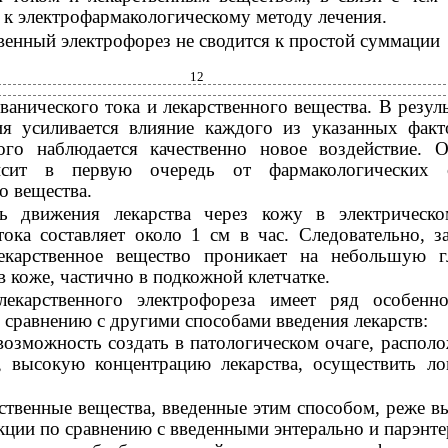
 к электрофармакологическому методу лечения.
венный электрофорез не сводится к простой суммации
12
ванического тока и лекарственного вещества. В резуль
ия усиливается влияние каждого из указанных факт
того наблюдается качественно новое воздействие. О
исит в первую очередь от фармакологических с
о вещества.
ь движения лекарства через кожу в электрическ
тока составляет около 1 см в час. Следовательно, з
екарственное вещество проникает на небольшую г
в коже, частично в подкожной клетчатке.
екарственного электрофореза имеет ряд особенн
 сравнению с другими способами введения лекарств:
возможность создать в патологическом очаге, распол
, высокую концентрацию лекарства, осуществить ло
ственные вещества, введенные этим способом, реже 
ции по сравнению с введенными энтерально и парэнте