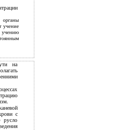
трации
органы
т учение
у учению
стоянным
пути на
олагать
ренними
цессах
нтрацию
изм.
каневой
крови с
е русло
ведения