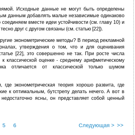
рямой. Исходные данные не могут быть определены
дным данным добавлять малые независимые одинаково
соединяем вместе идеи устойчивости (см. главу 10) и
сно друг с другом связаны (см. статью [22]).
 другие эконометрические методы? В период рекламной
рналах, утверждения о том, что и для оценивания
татье [22], это совершенно не так. При росте числа
 к классической оценке - среднему арифметическому
енка отличается от классической только шумом
, где эконометрическая теория хорошо развита, где
ие к оптимальным, бутстрепу делать нечего. А вот в
 недостаточно ясны, он представляет собой ценный
5
6
Следующая >
>>