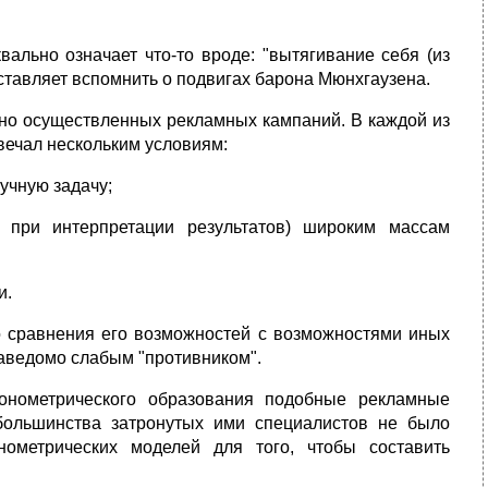
квально означает что-то вроде: "вытягивание себя (из
аставляет вспомнить о подвигах барона Мюнхгаузена.
шно осуществленных рекламных кампаний. В каждой из
твечал нескольким условиям:
учную задачу;
 при интерпретации результатов) широким массам
и.
го сравнения его возможностей с возможностями иных
заведомо слабым "противником".
конометрического образования подобные рекламные
 большинства затронутых ими специалистов не было
нометрических моделей для того, чтобы составить