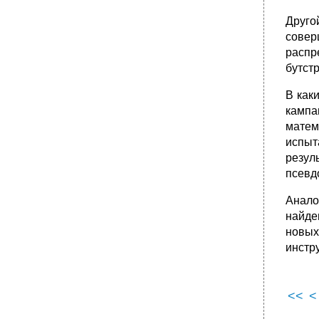
Друго
совер
распр
бутстр
В как
кампа
матем
испыт
резу
псевд
Анало
найде
новых
инстр
<<
<