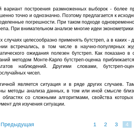
й вариант построения размноженных выборок - более п
шенно точно и однозначно. Поэтому предлагается к исхо
еделенные погрешности. При таком подходе одновременно 
епа. При внимательном анализе многие идеи эконометрики те
их случаях целесообразно применять бутстреп, а в каких -
нии встречались, в том числе в научно-популярных жу
атического ожидания полезен бутстреп. Как показано в с
аний методом Монте-Карло бутстреп-оценка приближается
льтатов наблюдений. Другими словами, бутстреп-оц
ослучайных чисел.
гичной является ситуация и в ряде других случаев. Там
ны методы анализа данных, в том или иной смысле близк
 областях со сложными алгоритмами, свойства которых
умент для изучения ситуации.
 Предыдущая
1
2
3
4