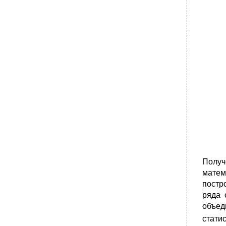
Получ
матем
постр
ряда 
объед
стати