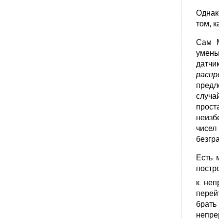
Однак
том, 
Сам М
умень
датчи
расп
предл
случа
прост
неизб
чисел
безгр
Есть 
постр
к неп
перей
брать
непре