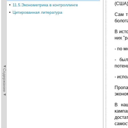
(США)
•
11.5.Эконометрика в контроллинге
•
Цитированная литература
Сам т
болот
В ист
них "р
- по 
- был
потен
◄Содержание◄
- исп
Пропа
эконо
В наш
кампа
доста
самос