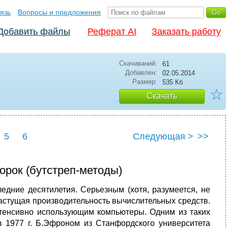
язь
Вопросы и предложения
Добавить файлы
Реферат AI
Заказать работу
Скачиваний:
61
Добавлен:
02.05.2014
Размер:
535 Кб
☆
Скачать
5
6
Следующая >
>>
орок (бутстреп-методы)
едние десятилетия. Серьезным (хотя, разумеется, не
астущая производительность вычислительных средств.
нтенсивно использующим компьютеры. Одним из таких
в 1977 г. Б.Эфроном из Станфордского университета