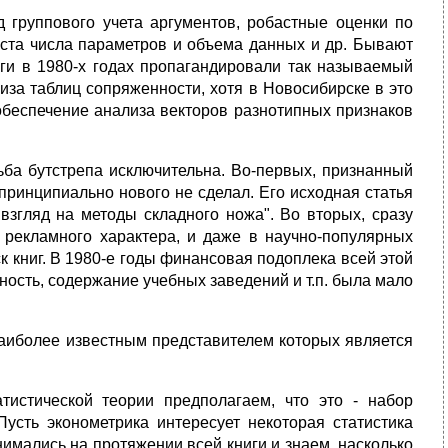
од группового учета аргументов, робастные оценки по
роста числа параметров и объема данных и др. Бывают
оги в 1980-х годах пропагандировали так называемый
иза таблиц сопряженности, хотя в Новосибирске в это
беспечение анализа векторов разнотипных признаков
ба бутстрепа исключительна. Во-первых, признанный
 принципиально нового не сделал. Его исходная статья
 взгляд на методы складного ножа". Во вторых, сразу
и рекламного характера, и даже в научно-популярных
 книг. В 1980-е годы финансовая подоплека всей этой
ность, содержание учебных заведений и т.п. была мало
наиболее известным представителем которых является
атистической теории предполагаем, что это - набор
усть эконометрика интересует некоторая статистика
имались на протяжении всей книги и знаем, насколько