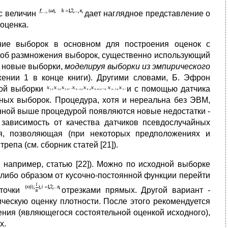
ос величин
дает наглядное представление о
 оценка.
ние выборок в основном для построения оценок с
об размножения выборок, существенно использующий
ь новые выборки,
моделируя выборки из эмпирического
ении 1 в конце книги). Другими словами, Б. Эфрон
ной выборки
и с помощью датчика
ных выборок. Процедура, хотя и нереальна без ЭВМ,
анной выше процедурой появляются новые недостатки -
ависимость от качества датчиков псевдослучайных
ия, позволяющая (при некоторых предположениях и
епа (см. сборник статей [21]).
 например, статью [22]). Можно по исходной выборке
-либо образом от кусочно-постоянной функции перейти
 точки
отрезками прямых. Другой вариант -
ческую оценку плотности. После этого рекомендуется
ния (являющегося состоятельной оценкой исходного),
х.