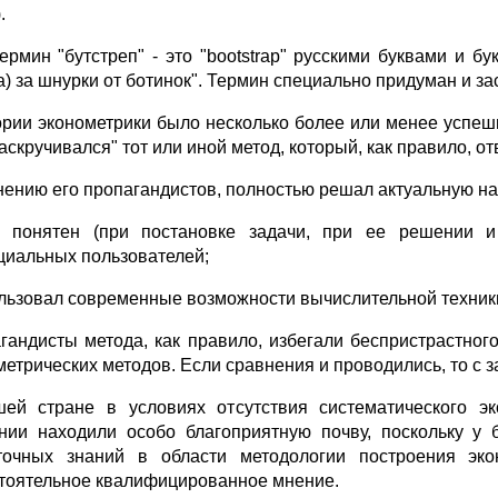
.
ермин "бутстреп" - это "bootstrap" русскими буквами и бу
а) за шнурки от ботинок". Термин специально придуман и з
ории эконометрики было несколько более или менее успе
аскручивался" тот или иной метод, который, как правило, о
мнению его пропагандистов, полностью решал актуальную на
 понятен (при постановке задачи, при ее решении и
циальных пользователей;
ользовал современные возможности вычислительной техник
гандисты метода, как правило, избегали беспристрастно
метрических методов. Если сравнения и проводились, то с 
ей стране в условиях отсутствия систематического э
нии находили особо благоприятную почву, поскольку у
точных знаний в области методологии построения эко
тоятельное квалифицированное мнение.