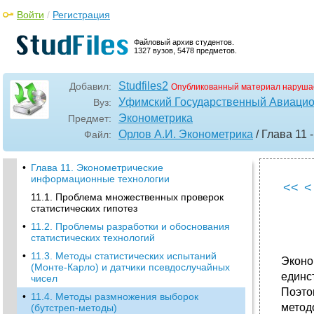
Войти
/
Регистрация
Файловый архив студентов.
1327 вузов, 5478 предметов.
Studfiles2
Добавил:
Опубликованный материал наруша
Уфимский Государственный Авиацио
Вуз:
Эконометрика
Предмет:
Орлов А.И. Эконометрика
/ Глава 11
Файл:
•
Глава 11. Эконометрические
информационные технологии
<<
<
11.1. Проблема множественных проверок
статистических гипотез
•
11.2. Проблемы разработки и обоснования
статистических технологий
•
11.3. Методы статистических испытаний
Эконо
(Монте-Карло) и датчики псевдослучайных
единс
чисел
Поэто
•
11.4. Методы размножения выборок
метод
(бутстреп-методы)