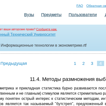
FAQ
Обратная св
Вузы
Предметы
Пользователи
ет ваши авторские права?
Сообщите нам.
нный Технический Университет
 - Информационные технологии в эконометрике
.rtf
 Предыдущая
1
2
3
4
11.4. Методы размножения выб
метрика и прикладная статистика бурно развиваются посл
твенным и не главным) стимулом является стремительно р
му понятен острый интерес к статистическим методам, и
ов является так называемый "бутстреп", предложенный 