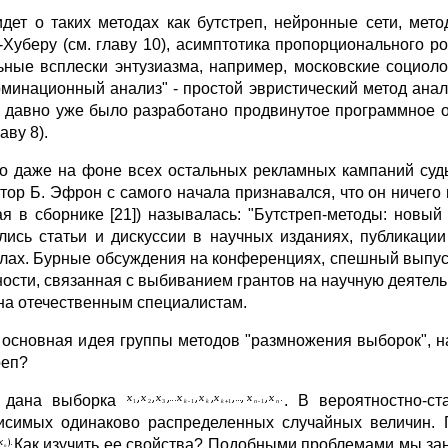
идет о таких методах как бутстреп, нейронные сети, мет
-Хуберу (см. главу 10), асимптотика пропорционального 
ьные всплески энтузиазма, например, московские социол
рминационный анализ" - простой эвристический метод анал
 давно уже было разработано продвинутое программное о
лаву 8).
о даже на фоне всех остальных рекламных кампаний судь
втор Б. Эфрон с самого начала признавался, что он ничего
ая в сборнике [21]) называлась: "Бутстреп-методы: новый
лись статьи и дискуссии в научных изданиях, публикаци
лах. Бурные обсуждения на конференциях, спешный выпуск
ности, связанная с выбиванием грантов на научную деятель
на отечественным специалистам.
 основная идея группы методов "размножения выборок", 
реп?
ь дана выборка
. В вероятностно-ст
исимых одинаково распределенных случайных величин. П
Как изучить ее свойства? Подобными проблемами мы зан