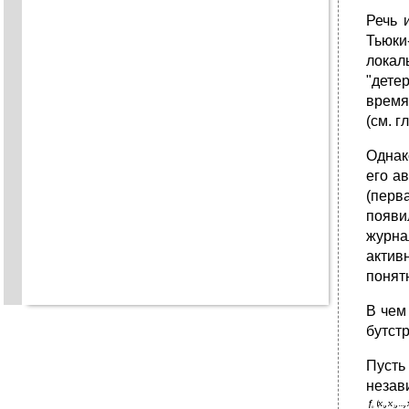
Речь 
Тьюки
локал
"дете
время
(см. г
Однак
его а
(перв
появи
журна
актив
понят
В чем
бутст
Пуст
незав