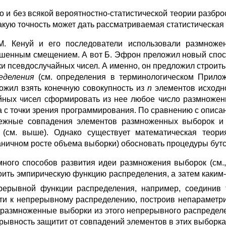
о и без всякой вероятностно-статистической теории разбр
какую точность может дать рассматриваемая статистическая
. Кенуй и его последователи использовали размноже
шенным смещением. А вот Б. Эфрон преложил новый спос
ки псевдослучайных чисел. А именно, он предложил строит
ределения
(см. определения в терминологическом Прилож
ожил взять конечную совокупность из
n
элементов исход
йных чисел сформировать из нее любое число размножен
а с точки зрения программирования. По сравнению с опис
ежные совпадения элементов размноженных выборок и з
 (см. выше). Однако существует математическая теор
аничном росте объема выборки) обосновать процедуры бутстр
много способов развития идеи размножения выборок (см.,
оить эмпирическую функцию распределения, а затем каким
рерывной функции распределения, например, соединив
ти к непрерывному распределению, построив непараметри
 размноженные выборки из этого непрерывного распределе
рывность защитит от совпадений элементов в этих выборка