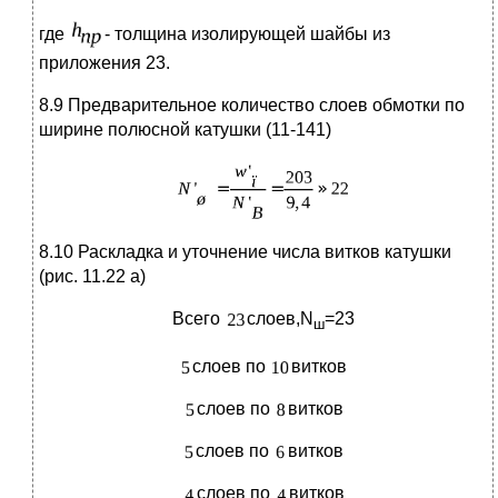
где
- толщина изолирующей шайбы из
приложения 23.
8.9 Предварительное количество слоев обмотки по
ширине полюсной катушки (11-141)
8.10 Раскладка и уточнение числа витков катушки
(рис. 11.22 а)
Всего
слоев,N
=23
ш
слоев по
витков
слоев по
витков
слоев по
витков
слоев по
витков