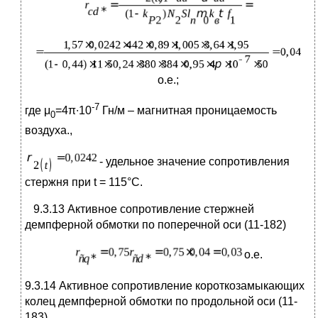
о.е.;
-7
где μ
=4π∙10
Гн/м – магнитная проницаемость
0
воздуха.,
- удельное значение сопротивления
стержня при t = 115°С.
9.3.13 Активное сопротивление стержней
демпферной обмотки по поперечной оси (11-182)
о.е.
9.3.14 Активное сопротивление короткозамыкающих
колец демпферной обмотки по продольной оси (11-
183)