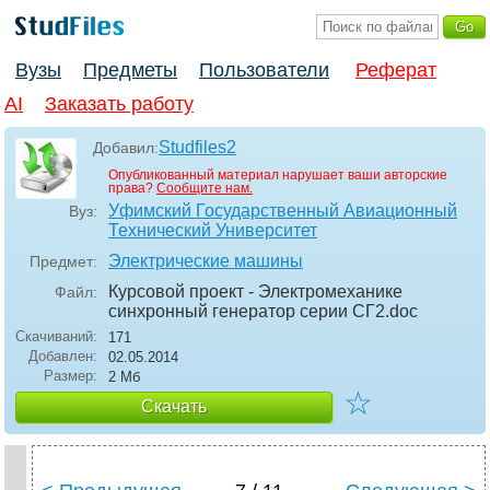
Вузы
Предметы
Пользователи
Реферат
AI
Заказать работу
Studfiles2
Добавил:
Опубликованный материал нарушает ваши авторские
права?
Сообщите нам.
Уфимский Государственный Авиационный
Вуз:
Технический Университет
Электрические машины
Предмет:
Курсовой проект - Электромеханике
Файл:
синхронный генератор серии СГ2
.doc
Скачиваний:
171
Добавлен:
02.05.2014
Размер:
2 Мб
☆
Скачать