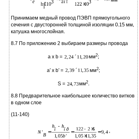
Принимаем медный провод ПЭВП прямоугольного
сечения с двусторонней толщиной изоляции 0.15 мм,
катушка многослойная.
8.7 По приложению 2 выбираем размеры провода
2
а х b =
мм
;
2
а’ х b’ =
мм
;
2
S =
мм
.
8.8 Предварительное наибольшее количество витков
в одном слое
(11-140)
,