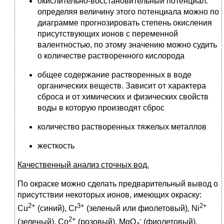
окислительно-восстановительный потенциал:
определяя величину этого потенциала можно по
диаграмме прогнозировать степень окисления
присутствующих ионов с переменной
валентностью, по этому значению можно судить
о количестве растворенного кислорода
общее содержание растворенных в воде
органических веществ. Зависит от характера
сброса и от химических и физических свойств
воды в которую производят сброс
количество растворенных тяжелых металлов
жесткость
Качественный анализ сточных вод.
По окраске можно сделать предварительный вывод о
присутствии некоторых ионов, имеющих окраску:
2+
3+
2+
Cu
(синий), Cr
(зеленый или фиолетовый), Ni
2+
-
(зеленый), Co
(розовый), MgO
(фиолетовый),