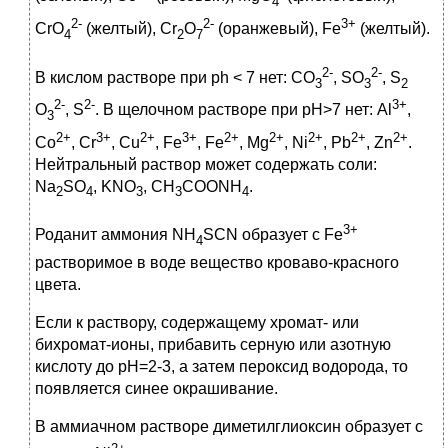
4
2-
2-
3+
CrO
(желтый), Cr
O
(оранжевый), Fe
(желтый).
4
2
7
2-
2-
В кислом растворе при ph < 7 нет: CO
, SO
, S
3
3
2
2-
2-
3+
O
, S
. В щелочном растворе при pH>7 нет: Al
,
3
2+
3+
2+
3+
2+
2+
2+
2+
2+
Co
, Cr
, Cu
, Fe
, Fe
, Mg
, Ni
, Pb
, Zn
.
Нейтральный раствор может содержать соли:
Na
SO
, KNO
, CH
COONH
.
2
4
3
3
4
3+
Роданит аммония NH
SCN образует с Fe
4
растворимое в воде вещество кроваво-красного
цвета.
Если к раствору, содержащему хромат- или
бихромат-ионы, прибавить серную или азотную
кислоту до pH=2-3, а затем пероксид водорода, то
появляется синее окрашивание.
В аммиачном растворе диметилглиоксин образует с