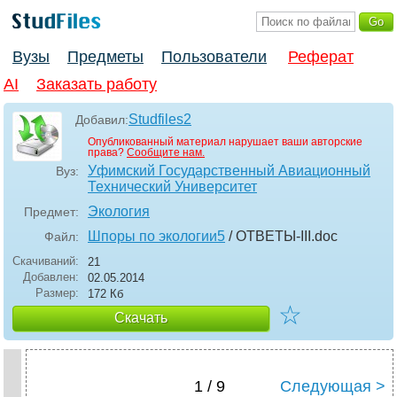
Вузы
Предметы
Пользователи
Реферат
AI
Заказать работу
Studfiles2
Добавил:
Опубликованный материал нарушает ваши авторские
права?
Сообщите нам.
Уфимский Государственный Авиационный
Вуз:
Технический Университет
Экология
Предмет:
Шпоры по экологии5
/ ОТВЕТЫ-III
.doc
Файл:
Скачиваний:
21
Добавлен:
02.05.2014
Размер:
172 Кб
☆
Скачать
1 / 9
Следующая >