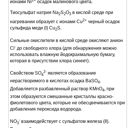
2+
ионами Ni
осадок малинового цвета.
Тиосульфат натрия Na
S
O
в кислой среде при
2
2
3
2+
нагревании образует с ионами Cu
черный осадок
сульфида меди (I) Cu
S.
2
Сильные окислители в кислой среде окисляют анион
-
Cl
до свободного хлора (для обнаружения можно
использовать влажную йодокрахмальную бумагу,
которая в присутствии хлора синеет).
2-
Свойством SO
является образование
4
нерастворимого в кислотах осадка BaSO
.
4
Добавляется разбавленный раствор KMnO
, при
4
этом образуются смешанные кристаллы красно-
фиолетового цвета, которые не обесцвечиваются при
добавления пероксида водорода.
-
NO
взаимодействует с сульфатом железа (II).
3