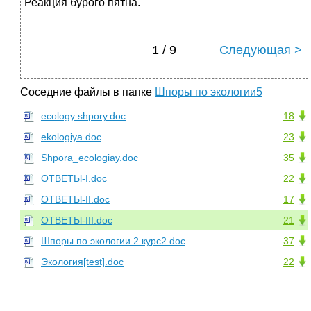
Реакция бурого пятна.
1 / 9
Следующая >
Соседние файлы в папке
Шпоры по экологии5
ecology shpory.doc
18
ekologiya.doc
23
Shpora_ecologiay.doc
35
ОТВЕТЫ-I.doc
22
ОТВЕТЫ-II.doc
17
ОТВЕТЫ-III.doc
21
Шпоры по экологии 2 курс2.doc
37
Экология[test].doc
22