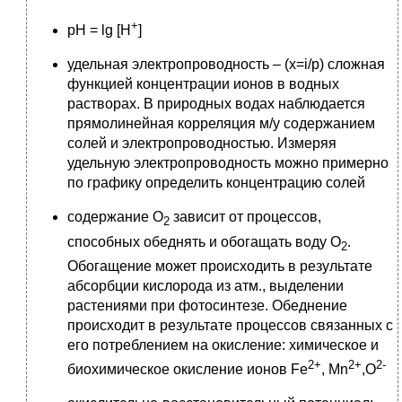
+
pН = lg [H
]
удельная электропроводность – (x=i/p) сложная
функцией концентрации ионов в водных
растворах. В природных водах наблюдается
прямолинейная корреляция м/у содержанием
солей и электропроводностью. Измеряя
удельную электропроводность можно примерно
по графику определить концентрацию солей
содержание О
зависит от процессов,
2
способных обеднять и обогащать воду О
.
2
Обогащение может происходить в результате
абсорбции кислорода из атм., выделении
растениями при фотосинтезе. Обеднение
происходит в результате процессов связанных с
его потреблением на окисление: химическое и
2+
2+
2-
биохимическое окисление ионов Fe
, Mn
,O