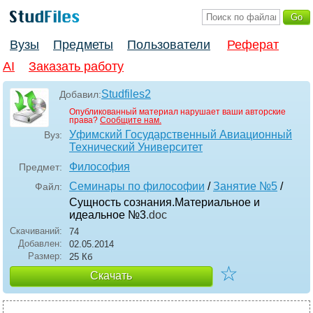
Вузы
Предметы
Пользователи
Реферат
AI
Заказать работу
Studfiles2
Добавил:
Опубликованный материал нарушает ваши авторские
права?
Сообщите нам.
Уфимский Государственный Авиационный
Вуз:
Технический Университет
Философия
Предмет:
Cеминары по философии
/
Занятие №5
/
Файл:
Сущность сознания.Материальное и
идеальное №3
.doc
Скачиваний:
74
Добавлен:
02.05.2014
Размер:
25 Кб
☆
Скачать