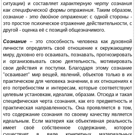
ситуации) и сос­тавляет
характерную черту
сознания
как специфической формы отражения
. Таким образом,
сознание - это двойное отражение
: с одной стороны -
это простое психическое отражение действительности, с
другой - оценка её с позиций общезначимого.
Сознание
– это способность человека как духовной
личности опреде­лять своё отношение к окружающему
миру, духовно его осваивать, позна­вать, прогнозировать
и организовывать свою деятельность, мотивировать
свои действия и поступки. Благодаря этому сознание
"осваивает" мир ве­щей, явлений, объектов только в их
практическом для человека значении, в их отношениях к
его потребностям и интересам, которые соответствуют
целевым установкам, идеалам, образам. Отсюда и такая
специфическая черта сознания, как его предметность и
практическая направленность. Она проявляется в том,
что содержание сознания по своему качеству яв­ляется
идеальным. Если материя как объективная реальность
имеет своё собственное содержание, которое
существует в виде конкретных матери­альных