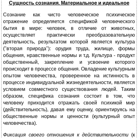
Сущность сознания. Материальное и идеальное
Сознание как чисто человеческое психическое
отражение определяет­ся спецификой человеческого
бытия в мире: человек, в отличие от живот­ных,
осуществляет практически преобразовательную
деятельность, резуль­татом которой является культура
("вторая природа"): орудия труда, жи­лище, формы
общения, нравственные нормы и т.д. Культура - продукт
об­щественный, закрепление и усвоение которого
происходит в процессе обще­ния. Овладение культурным
опытом человечества, проверенное на истин­ность в
процессе индивидуальной жизнедеятельности, является
условием совместного существования людей. Таким
образом, специфика сознания состоит в том, что
человеку приходится отражать своей психикой мир
(действительность), давая ему оценку, ориентируясь на
общественные нормы и ценности (культурный опыт
человечества).
Фиксация своего отношения к действительности
(к