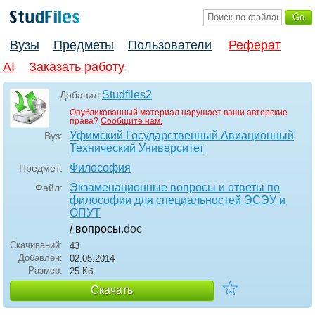
Вузы
Предметы
Пользователи
Реферат
AI
Заказать работу
Studfiles2
Добавил:
Опубликованный материал нарушает ваши авторские
права?
Сообщите нам.
Уфимский Государственный Авиационный
Вуз:
Технический Университет
Философия
Предмет:
Экзаменационные вопросы и ответы по
Файл:
философии для специальностей ЭСЭУ и
ОПУТ
/ вопросы
.doc
Скачиваний:
43
Добавлен:
02.05.2014
Размер:
25 Кб
☆
Скачать