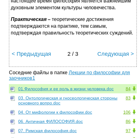
настоящее время философия является важнейшим
духовным элементом культуры человечества.
Практическая –
теоретические достижения
подтверждаются на практике, тем самым,
подтверждая правильность теоретических суждений.
< Предыдущая
2 / 3
Следующая >
Соседние файлы в папке
Лекции по философии для
заочников1
01.Философия и ее роль в жизни человека.doc
84
03. Онтологическая и гносеологическая стороны
83
основного вопро.doc
04. От мифологии к философии.doc
106
06. Античная ФИЛОСОФИЯ.doc
86
07. Римская философия.doc
97