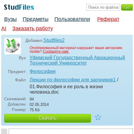
Вузы
Предметы
Пользователи
Реферат
AI
Заказать работу
Studfiles2
Добавил:
Опубликованный материал нарушает ваши авторские
права?
Сообщите нам.
Уфимский Государственный Авиационный
Вуз:
Технический Университет
Философия
Предмет:
Лекции по философии для заочников1
/
Файл:
01.Философия и ее роль в жизни
человека
.doc
Скачиваний:
84
Добавлен:
02.05.2014
Размер:
75 Кб
☆
Скачать