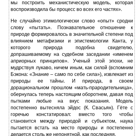
мы построить механистическую модель, которая
воспроизводила бы процесс во всех его частях».
Не случайно этимологически слово «опыт» сродни
слову «пытать». Познавательное отношение к
природе формировалось в значительной степени под
влиянием метафизики и эпистемологии Канта, у
которого природа подобна свидетелю,
допрашиваемому на судебном заседании «именем
априорных принципов». Ученый этой эпохи, не
мудрствуя лукаво, ничем иным, как силой (вспомним
Бэкона: «Знание – само по себе сила»), извлекает из
природы ее тайны. И природа, в своем
дорациональном прошлом «мать-прародительница»,
обернулась теперь настоящим оборотнем, давая под
пытками любые на вкус показания. Модель
постепенно вытесняла эйдос (К. Свасьян). Гёте с
горечью констатировал: вместо того чтобы
становится между природой и субъектом, наука
пытается встать на место природы и постепенно
делается столь же непонятной, как последняя.