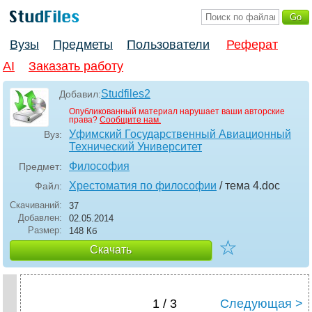
Вузы
Предметы
Пользователи
Реферат
AI
Заказать работу
Studfiles2
Добавил:
Опубликованный материал нарушает ваши авторские
права?
Сообщите нам.
Уфимский Государственный Авиационный
Вуз:
Технический Университет
Философия
Предмет:
Хрестоматия по философии
/ тема 4
.doc
Файл:
Скачиваний:
37
Добавлен:
02.05.2014
Размер:
148 Кб
☆
Скачать
1 / 3
Следующая >