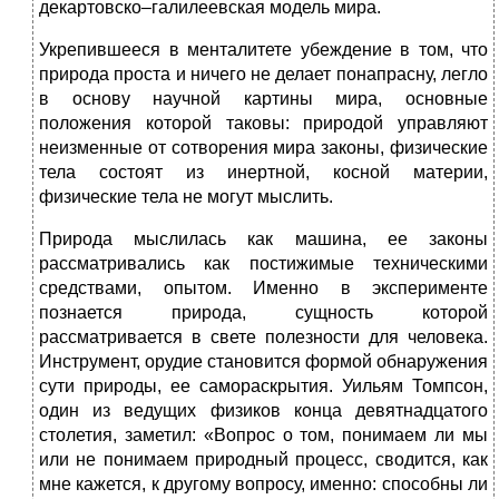
декартовско–галилеевская модель мира.
Укрепившееся в менталитете убеждение в том, что
природа проста и ничего не делает понапрасну, легло
в основу научной картины мира, основные
положения которой таковы: природой управляют
неизменные от сотворения мира законы, физические
тела состоят из инертной, косной материи,
физические тела не могут мыслить.
Природа мыслилась как машина, ее законы
рассматривались как постижимые техническими
средствами, опытом. Именно в эксперименте
познается природа, сущность которой
рассматривается в свете полезности для человека.
Инструмент, орудие становится формой обнаружения
сути природы, ее самораскрытия. Уильям Томпсон,
один из ведущих физиков конца девятнадцатого
столетия, заметил: «Вопрос о том, понимаем ли мы
или не понимаем природный процесс, сводится, как
мне кажется, к другому вопросу, именно: способны ли