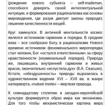
(рождение нового субъекта – self-mademan,
способного доверять своей интеллектуальной
интуиции, и формирования рационализма как основы
мировидения, где разум диктует законы природе);
лишение качественности вещей.
Круг замкнулся. В античной ментальности космос
являлся источником гармонии и порядка. В средние
века – все сообразно Богу, в рационализме Нового
времени источником феноменального миропорядка
стал человек, Бог «остался ответственным» за сферу
нравственности (ноуменальный порядок). Природа
же, лишившись внутренней гармонии и живых
красок, окончательно «испустила дух» (К.А. Свасьян).
Кстати, «обездушенность» природы выразилась в
художественном видении XVI – XVII вв. в жанре
натюрморта, «nature morte» – мертвая природа.
К семнадцатому столетию в западно-европейской
культуре формируется образ мира как механизма.
Для того чтобы механистическая картина мира