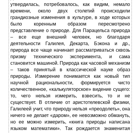
утвердилась, потребовалось, как видим, немало
времени, около двух столетий происходили
грандиозные изменения в культуре, в ходе которых
было коренным образом пересмотрено
представление о природе. Для Парацельса природа
– все еще внешний человек, но благодаря
деятельности Галилея, Декарта, Бэкона и др.,
природа все чаще начинает рассматриваться сквозь
призму технического эксперимента, и сама
становится машиной. Природа как часовой механизм
– таков принятый в классической науке образ
природы. Измерение понимается как новый тип
научной рациональности, формируется чисто
количественное, «калькуляторское» видение сущего:
то, чего нельзя измерить, взвесить, то и не
существует. В отличие от аристотелевской физики,
Галилеей учит, что природу нельзя «преодолеть», она
ничего не делает «даром», ее невозможно обмануть,
но ее можно измерить, «книга природы написана
языком математики». Так рождается знаменитая