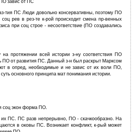
 ПО завис от ПС
 раз-тия ПС Люди довольно консервативны, поэтому ПО
 соц рев в рез-те к-рой происходит смена пр-венных
зиса при соц строе - несоответствие (ПО создавались
на протяжении всей истории з-ну соответствия ПО
ь ПО от развития ПС. Данный з-н был раскрыт Марксом
ют в опред, необходимые и не завис от их воли ПО,
суть основного принципа мат понимания истории.
я соц экон форма ПО.
их ПС. ПС разв непрерывно, ПО - скачкообразно. На
щаются в оковы ПС. Возникает конфликт, к-рый может
нииие ПО.