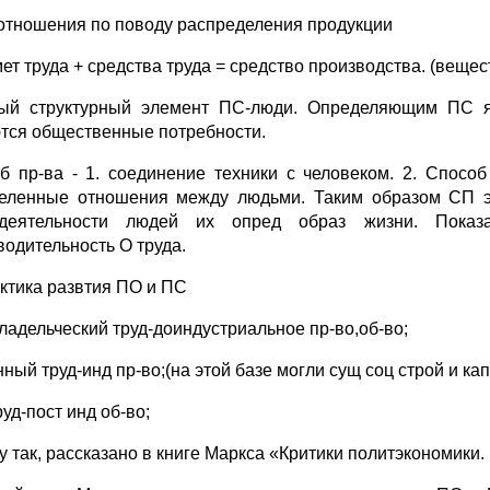
отношения по поводу распределения продукции
ет труда + средства труда = средство производства. (веще
ый структурный элемент ПС-люди. Определяющим ПС яв
тся общественные потребности.
б пр-ва - 1. соединение техники с ­­­­­человеком. 2. Спо
еленные отношения между людьми. Таким образом СП эт
едеятельности людей их опред образ жизни. Показа
водительность О труда.
ктика развтия ПО и ПС
ладельческий труд-доиндустриальное пр-во,об-во;
ый труд-инд пр-во;(на этой базе могли сущ соц строй и кап 
уд-пост инд об-во;
у так, рассказано в книге Маркса «Критики политэкономики