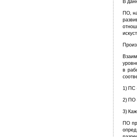
В дан
многообразие культур.
•
Вопрос 57. Производственные отношения и
ПО, н
их структура.
разви
Вопрос 58. Производительные силы:
отнош
Понятие, сущность, основные элементы.
искус
Вопрос 59. Понятие цивилизации.
Цивилизация как социокультурное явление.
Произ
Мировая цивилизация и основные этапы ее
становления и развития.
Взаим
•
Вопрос 60. Эволюция и революция в
уровн
развитии общества, их диалектика.
в раб
соотв
1) ПС
2) ПО
3) Ка
ПО пр
опред
разре