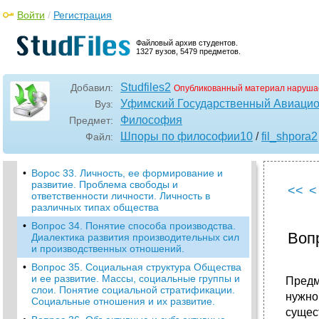
•
Вопрос 29. Основные виды противоречий.
Войти
/
Регистрация
Особенности противоречий в общественной
жизни.
Файловый архив студентов.
Вопрос 30. (заключительный в ответнике I).
1327 вузов, 5479 предметов.
Немецкая классическая Философия.
•
Вопрос 31. Диалектика природы и
Studfiles2
Добавил:
Опубликованный материал наруша
общества. Сущность экологических
проблем, и пути их решения.
Уфимский Государственный Авиацио
Вуз:
Философия
Вопрос 32. Общество как целостная,
Предмет:
саморазвивающаяся система. Основные
Шпоры по философии10
/
fil_shpora2
Файл:
сферы общественной жизни и их
взаимосвязь.
•
Ворос 33. Личность, ее формирование и
развитие. Проблема свободы и
<<
<
ответственности личности. Личность в
различных типах общества
•
Вопрос 34. Понятие способа производства.
Воп
Диалектика развития производительных сил
и производственных отношений.
•
Вопрос 35. Социальная структура Общества
и ее развитие. Массы, социальные группы и
Предм
слои. Понятие социальной стратификации.
нужно
Социальные отношения и их развитие.
сущес