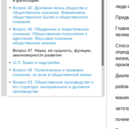
в философии.
люди 
•
Вопрос 45. Духовная жизнь общества и
общественное сознание. Взаимосвязь
общественного бытия и общественного
Предм
сознания.
Главн
•
Вопрос 46. Обыденное и теоретическое
сознание. Общественная психология и
являю
идеология. Массовое сознание,
общественное мнение.
Спосо
Вопрос 47. Наука, ее сущность, функции,
опред
закономерности развития.
жизн
•
11.5. Базис и надстройка
произ
•
Вопрос 49. Политическое и правовое
сознание, их роль в общественной жизни.
Диале
•
Вопрос 53. Общественное производство и
рабов
его структура: материальное и духовное
производство.
машинн
•
Вопрос 54. Сущность диалектико-
материалистического подхода к обществу и
его истории.
автотр
Вопрос 55. Религиозное и атеистическое
почем
сознание: сущность, функции, специфика.
•
Вопрос 56. Понятие культуры. Единство и