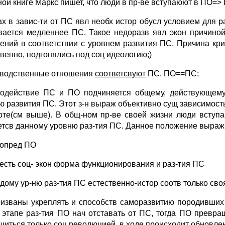
ной книге Маркс пишет, что люди в пр-ве вступаюют в ПО=>
ах в завис-ти от ПС явл необх истор обусл условием для
вается медленнее ПС. Такое недоразв явл экон причиной
ений в соответствии с уровнем развития ПС. Причина кри
твенно, подгонялись под соц идеологию;)
водственные отношения
соответсвуют
ПС. ПО==ПС;
одействие ПС и ПО подчиняется общему, действующему 
ю развития ПС. Этот з-н выраж объективно сущ зависимост
оте(см выше). В общ-ном пр-ве своей жизни люди вступа
етсв данному уровню раз-тия ПС. Данное положение выраж 
 опред ПО
 есть соц- экон форма функционирования и раз-тия ПС
ждому ур-ню раз-тия ПС естественно-истор соотв только сво
изваны укреплять и способств саморазвитию породивших 
 этапе раз-тия ПО нач отставать от ПС, тогда ПО превра
шиться только соц революцией, в ходе происходит обновле