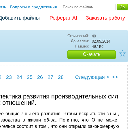
язь
Вопросы и предложения
Добавить файлы
Реферат AI
Заказать работу
Скачиваний:
40
Добавлен:
02.05.2014
Размер:
497 Кб
☆
Скачать
2
23
24
25
26
27
28
Следующая >
>>
2
33
лектика развития производительных сил
 отношений.
 общие з-ны его развития. Чтобы вскрыть эти з-ны ,
зводства в жизни об-ва. Понятно, что О не может
гельса состоит в том , что они открыли закономерную