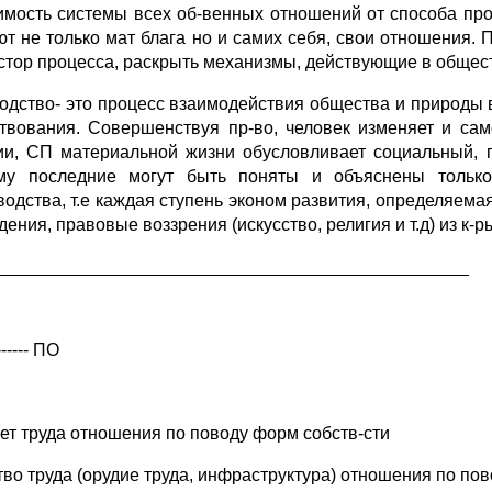
имость системы всех об-венных отношений от способа про
ют не только мат блага но и самих себя, свои отношения. 
истор процесса, раскрыть механизмы, действующие в общес
одство- это процесс взаимодействия общества и природы 
твования. Совершенствуя пр-во, человек изменяет и са
ии, СП материальной жизни обусловливает социальный, 
му последние могут быть поняты и объяснены только 
водства, т.е каждая ступень эконом развития, определяема
дения, правовые воззрения (искусство, религия и т.д) из к
_______________________________________________
------ ПО
ет труда отношения по поводу форм собств-сти
тво труда (орудие труда, инфраструктура) отношения по пов