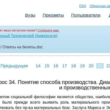
FAQ
Обратная св
Вузы
Предметы
Пользователи
ет ваши авторские права?
Сообщите нам.
нный Технический Университет
/ Ответы на билеты
.doc
 Предыдущая
14
15
16
17
18
19
20
21
2
29
30
31
3
рос 34. Понятие способа производства. Диа
и производственных
етом социальной философии является общество, наиболее
 было прежде всего выявить роль материального прои
твовать без пр-ва материальных благ. Заслуга Маркса и Эн