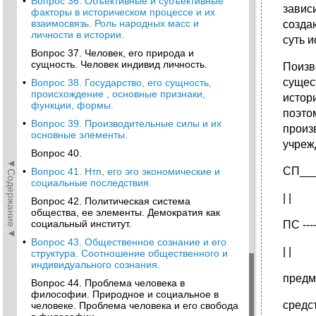
•
Вопрос 36. Объективные и субъективные
завис
факторы в историческом процессе и их
взаимосвязь. Роль народных масс и
созда
личности в истории.
суть 
Вопрос 37. Человек, его природа и
сущность. Человек индивид личность.
Поизв
сущес
•
Вопрос 38. Государство, его сущность,
происхождение , основные признаки,
истор
функции, формы.
поэто
•
Вопрос 39. Производительные силы и их
произ
основные элементы.
учреж
Вопрос 40.
◄Содержание◄
СП___
•
Вопрос 41. Нтп, его эго экономические и
социальные последствия.
| |
Вопрос 42. Политическая система
общества, ее элементы. Демократия как
социальный институт.
ПС ---
•
Вопрос 43. Общественное сознание и его
| |
структура. Соотношение общественного и
индивидуального сознания.
предм
Вопрос 44. Проблема человека в
философии. Природное и социальное в
средс
человеке. Проблема человека и его свобода