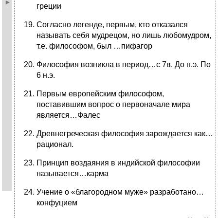
греции
Согласно легенде, первым, кто отказался
называть себя мудрецом, но лишь любомудром,
т.е. философом, был …пифагор
Философия возникла в период…с 7в. До н.э. По
6 н.э.
Первым европейским философом,
поставившим вопрос о первоначале мира
является…Фалес
Древнегреческая философия зарождается как…
рационал.
Принцип воздаяния в индийской философии
называется…карма
Учение о «благородном муже» разработано…
конфуцием