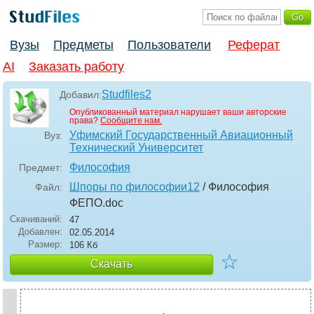
Вузы
Предметы
Пользователи
Реферат
AI
Заказать работу
Studfiles2
Добавил:
Опубликованный материал нарушает ваши авторские
права?
Сообщите нам.
Уфимский Государственный Авиационный
Вуз:
Технический Университет
Философия
Предмет:
Шпоры по философии12
/ Философия
Файл:
ФЕПО
.doc
Скачиваний:
47
Добавлен:
02.05.2014
Размер:
106 Кб
☆
Скачать