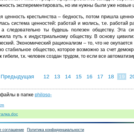
жность эксперементировать, но им нужны были уже новые 
я ценность крестьянства – бедность, потом пришла ценно
лась система ценностей: работай и молись, т.е. работай 
, а следовательно ты будешь полезен обществу. Эта с
жила путь к индустриальному обществу. В основу цивили
ческий. Экономический рационализм – то, что не окупаетс
но стабильное общество, которое возможно за счет демок
к гибели, т.к. человек создан трудом, то если все автомати
 Предыдущая
12
13
14
15
16
17
18
19
2
27
28
29
3
 файлы в папке
philoso-
htm
галка.doc
е соглашение
Политика конфиденциальности