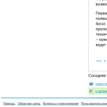
•
59. Наука в техногенном мире.
возмо
•
Глобальные кризисы и проблема ценности
нтп.
Перва
появи
•
Специфика научного познания.
Особенности структуры научного познания
богат
– его субъекта, объекта, целей, средств и
проло
методов.
техни
•
62. Наука как социальный институт.
– нуж
Возникновение (генезис) науки. Проблема
ведет 
европоцентризма.
•
Эмпирический и теоретический уровни
научного знания, их взаимосвязь.
<<
<
•
65. Основание науки : идеалы и нормы
науч. Исследов...
•
Проблема, гипотеза и теория как формы
Соседние
развития научного знания.
•
67. Научное объяснение, его структура и
index.
осн. Разновидности. Предсказание.
с шпар
•
Определение (дефениция), его роль в
научном мышлении. Виды и правила
определений.
Помощь
Обратная связь
Вопросы и предложения
Пользовательско
•
Дедукция и индукция как методы научного