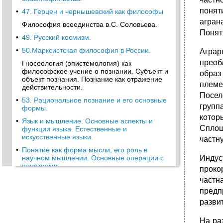
понят
•
47. Герцен и чернышевский как философы
агран
Философия всеединства в.С. Соловьева.
Понят
•
49. Русский космизм.
•
50.Марксистская философия в России.
Аграр
преоб
Гносеология (эпистемология) как
философское учение о познании. Субъект и
образ
объект познания. Познание как отражение
племе
действительности.
Посел
•
53. Рациональное познание и его основные
групп
формы.
котор
•
Язык и мышление. Основные аспекты и
Сплош
функции языка. Естественные и
искусственные языки.
частн
•
Понятие как форма мысли, его роль в
научном мышлении. Основные операции с
Индус
понятиями.
проко
•
Суждение как форма мысли. Структура и
частн
разновидности суждений.
предп
•
Умозаключение как логическая операция,
развит
его структура, основные разновидности и
роль в научном познании.
На ра