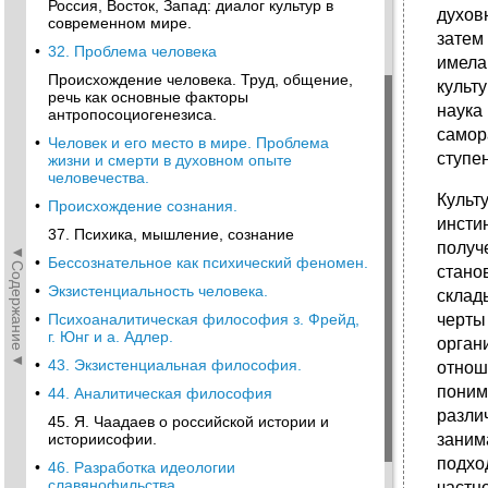
Россия, Восток, Запад: диалог культур в
духов
современном мире.
затем
•
32. Проблема человека
имела
Происхождение человека. Труд, общение,
культ
речь как основные факторы
наука
антропосоциогенезиса.
самор
•
Человек и его место в мире. Проблема
ступе
жизни и смерти в духовном опыте
человечества.
Культ
•
Происхождение сознания.
инсти
37. Психика, мышление, сознание
получ
◄Содержание◄
•
Бессознательное как психический феномен.
стано
•
Экзистенциальность человека.
склад
•
Психоаналитическая философия з. Фрейд,
черты
г. Юнг и а. Адлер.
орган
•
43. Экзистенциальная философия.
отнош
поним
•
44. Аналитическая философия
разли
45. Я. Чаадаев о российской истории и
историисофии.
заним
подхо
•
46. Разработка идеологии
славянофильства.
частн