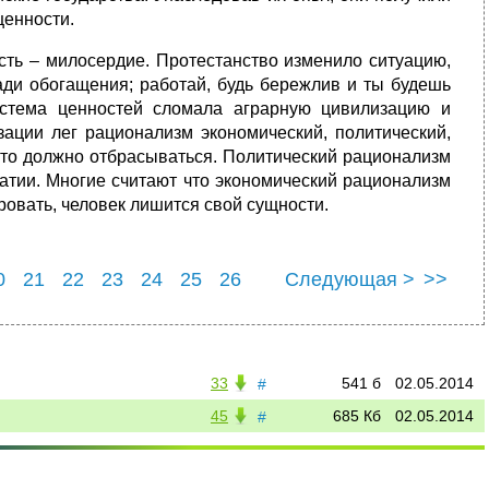
ценности.
сть – милосердие. Протестанство изменило ситуацию,
ради обогащения; работай, будь бережлив и ты будешь
истема ценностей сломала аграрную цивилизацию и
зации лег рационализм экономический, политический,
я то должно отбрасываться. Политический рационализм
ратии. Многие считают что экономический рационализм
зировать, человек лишится свой сущности.
0
21
22
23
24
25
26
Следующая >
>>
0
31
33
541 б
02.05.2014
#
45
685 Кб
02.05.2014
#