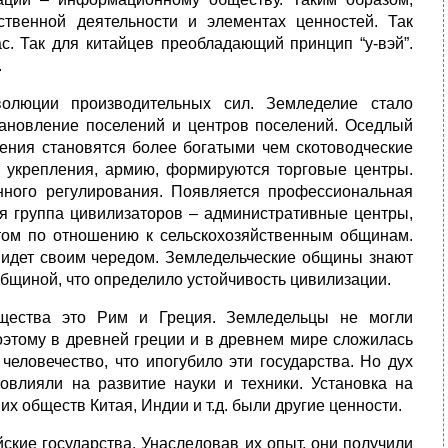
твенной деятельности и элементах ценностей. Так
с. Так для китайцев преобладающий принцип “у-вэй”.
.
волюции производительных сил. Земледелие стало
тановление поселений и центров поселений. Оседлый
ления становятся более богатыми чем скотоводческие
 укрепления, армию, формируются торговые центры.
нного регулирования. Появляется профессиональная
тся группа цивилизаторов – административные центры,
отом по отношению к сельскохозяйственным общинам.
идет своим чередом. Земледельческие общины знают
общиной, что определило устойчивость цивилизации.
бщества это Рим и Греция. Земледельцы не могли
Поэтому в древней греции и в древнем мире сложилась
человечество, что ипогубило эти государства. Но дух
овлияли на развитие науки и техники. Установка на
их обществ Китая, Индии и т.д. были другие ценности.
кие государства. Унаследовав их опыт, они получили