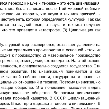
тся переход к науке и технике – это есть цивилизация,
Эта книга была написана после 1-ой мировой войны и
основания говорить, что наука и техника враждебны
 инструмента, которая определяется культурой. Так как
аются на задний план, а наука и техника получает
что это приведет к катастрофе. (3) Цивилизация как
 Культурный мир расширяется, оказывает давление на
ение материального производства в основной источник
ходит к производству; 2) материальное производство
я ремесло, земледелие, скотоводство. На этой основе
енность, и следовательно создается государство. Эти
нном развитии. Но цивилизация понимается и как
ве частной собственности, государства и правовых
оциальных отношений и техники. Поэтому цивилизацию
низации общества. Это понимание позволяет видеть
индустриальное общество. Вопросами цивилизации
оевала прочный характер. В СССР цивилизационный
одом. В наст вр и марксисты говорят о цивилизации. В
зации – информационному обществу. Таким образом,