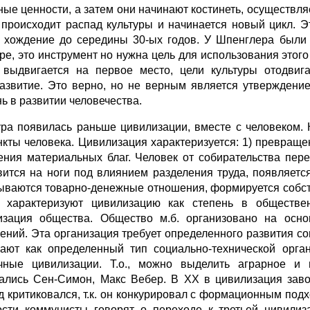
ные ценности, а затем они начинают костинеть, осуществляе
 происходит распад культуры и начинается новый цикл. 
 хождение до середины 30-ых годов. У Шпенглера были 
уре, это инструмент но нужна цель для использования этого
 выдвигается на первое место, цели культуры отодвиг
азвитие. Это верно, но не верным является утверждение 
нь в развитии человечества.
ура появилась раньше цивилизации, вместе с человеком.
нкты человека. Цивилизация характеризуется: 1) превращ
ения материальных благ. Человек от собирательства пере
вится на ноги под влиянием разделения труда, появляетс
ываются товарно-денежные отношения, формируется собств
 характеризуют цивилизацию как степень в обществе
изация общества. Общество м.б. организовано на осно
ений. Эта организация требует определенного развития с
ают как определенный тип социально-технической орга
чные цивилизации. Т.о., можно выделить аграрное и 
ались Сен-Симон, Макс Вебер. В ХХ в цивилизация зав
д критиковался, т.к. он конкурировал с формационным подх
ости коммунисты говорят о переходе к третьей цивили