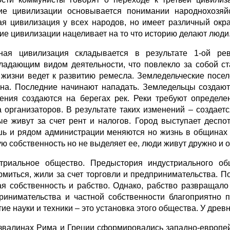
ие цивилизации основывается понимании народнохозяйс
ая цивилизация у всех народов, но имеет различный окра
ие цивилизации нацеливает на то что историю делают люди
ная цивилизация складывается в результате 1-ой ре
ладающим видом деятельности, что повлекло за собой с
 жизни ведет к развитию ремесла. Земледельческие посе
на. Последние начинают нападать. Земледельцы создают
ения создаются на берегах рек. Реки требуют определе
а организаторов. В результате таких изменений – создае
ые живут за счет рент и налогов. Город выступает десп
ь и рядом администрации меняются но жизнь в общинах 
ую собственность но не выделяет ее, люди живут дружно и 
триальное общество. Предыстория индустриального о
рмиться, жили за счет торговли и предпринимательства. 
ая собственность и рабство. Однако, рабство развращало 
ринимательства и частной собственности благоприятно п
ие науки и техники – это установка этого общества. У древн
звалинах Рима и Греции сформировались западно-европейс