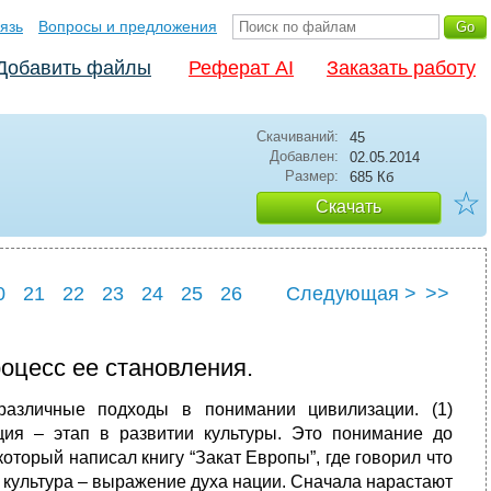
язь
Вопросы и предложения
Добавить файлы
Реферат AI
Заказать работу
Скачиваний:
45
Добавлен:
02.05.2014
Размер:
685 Кб
☆
Скачать
0
21
22
23
24
25
26
Следующая >
>>
0
31
оцесс ее становления.
различные подходы в понимании цивилизации. (1)
ция – этап в развитии культуры. Это понимание до
торый написал книгу “Закат Европы”, где говорил что
о культура – выражение духа нации. Сначала нарастают