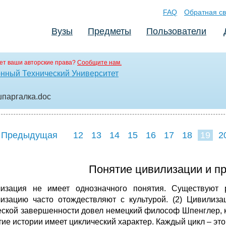
FAQ
Обратная св
Вузы
Предметы
Пользователи
ет ваши авторские права?
Сообщите нам.
нный Технический Университет
шпаргалка
.doc
 Предыдущая
12
13
14
15
16
17
18
19
2
27
28
29
3
Понятие цивилизации и пр
изация не имеет однозначного понятия. Существуют 
изацию часто отождествляют с культурой. (2) Цивилиза
еской завершенности довел немецкий философ Шпенглер, ко
тие истории имеет циклический характер. Каждый цикл – эт