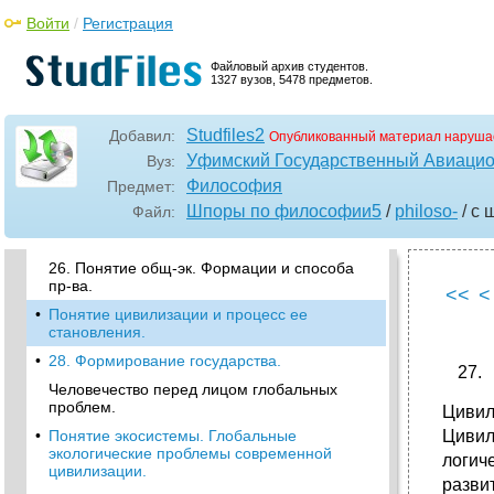
цель.
Войти
/
Регистрация
•
21.Предмет социальной философии.
Понятие общества.
Файловый архив студентов.
1327 вузов, 5478 предметов.
•
22. Индивид, личность, индивидуальность.
Свобода и ответственность личности в
обществе.
Studfiles2
Добавил:
Опубликованный материал наруша
•
23. Обществ. Отношения и соц. Институты.
Уфимский Государственный Авиацио
Вуз:
24. Социальные общности.
Философия
Предмет:
•
Натуралистические представления в
Шпоры по философии5
/
philoso-
/ с 
Файл:
социальной философии и геополитические
доктрины.
26. Понятие общ-эк. Формации и способа
пр-ва.
<<
<
•
Понятие цивилизации и процесс ее
становления.
•
28. Формирование государства.
Человечество перед лицом глобальных
проблем.
Цивил
•
Понятие экосистемы. Глобальные
Цивил
экологические проблемы современной
логич
цивилизации.
разви