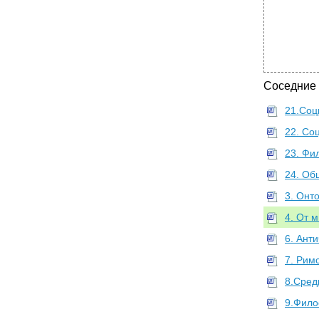
Соседние
21.Соц
22. Со
23. Фи
24. Об
3. Онт
4. От 
6. Ан
7. Рим
8.Сред
9.Фило