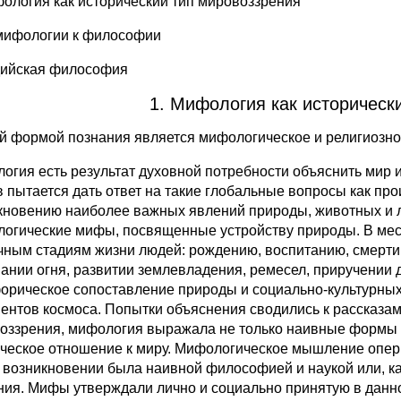
фология как исторический тип мировоззрения
 мифологии к философии
дийская философия
1. Мифология как историческ
й формой познания является мифологическое и религиозно
огия есть результат духовной потребности объяснить мир 
 пытается дать ответ на такие глобальные вопросы как пр
кновению наиболее важных явлений природы, животных и 
логические мифы, посвященные устройству природы. В мес
чным стадиям жизни людей: рождению, воспитанию, смерти
ании огня, развитии землевладения, ремесел, приручении
орическое сопоставление природы и социально-культурны
ентов космоса. Попытки объяснения сводились к рассказам
оззрения, мифология выражала не только наивные формы 
ическое отношение к миру. Мифологическое мышление опер
 возникновении была наивной философией и наукой или, 
ния. Мифы утверждали лично и социально принятую в данн