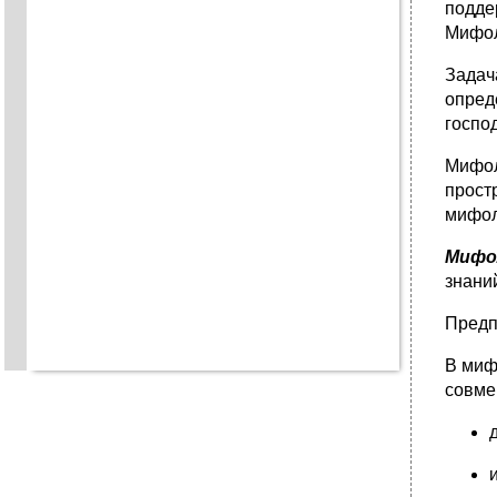
подде
Мифол
Задач
опред
госпо
Мифол
прост
мифол
Мифол
знани
Предп
В миф
совме