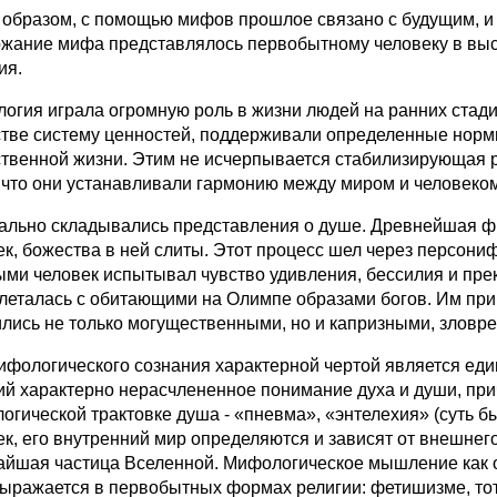
 образом, с помощью мифов прошлое связано с будущим, и 
жание мифа представлялось первобытному человеку в вы
ия.
огия играла огромную роль в жизни людей на ранних стад
тве систему ценностей, поддерживали определенные норм
твенной жизни. Этим не исчерпывается стабилизирующая р
, что они устанавливали гармонию между миром и человеком
ально складывались представления о душе. Древнейшая фи
ек, божества в ней слиты. Этот процесс шел через персони
ыми человек испытывал чувство удивления, бессилия и пре
леталась с обитающими на Олимпе образами богов. Им при
лись не только могущественными, но и капризными, зловр
ифологического сознания характерной чертой является еди
ий характерно нерасчлененное понимание духа и души, пр
огической трактовке душа - «пневма», «энтелехия» (суть 
ек, его внутренний мир определяются и зависят от внешнег
айшая частица Вселенной. Мифологическое мышление как 
ыражается в первобытных формах религии: фетишизме, тот