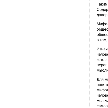
Таким
Содер
довер
Мифол
общес
общес
в том
Изнач
челов
котор
переп
мысли
Для м
понят
мифол
челов
мельч
самов