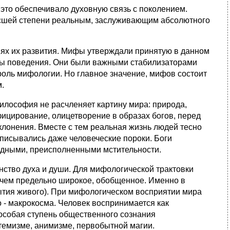
это обеспечивало духовную связь с поколением.
сшей степени реальным, заслуживающим абсолютного
иях их развития. Мифы утверждали принятую в данном
ы поведения. Они были важными стабилизаторами
оль мифологии. Но главное значение, мифов состоит
.
лософия не расчленяет картину мира: природа,
фицирование, олицетворение в образах богов, перед
клонения. Вместе с тем реальная жизнь людей тесно
писывались даже человеческие пороки. Боги
едными, преисполненными мстительности.
нство духа и души. Для мифологической трактовки
ичем предельно широкое, обобщенное. Именно в
бытия живого). При мифологическом восприятии мира
о - макрокосма. Человек воспринимается как
особая ступень общественного сознания
емизме, анимизме, первобытной магии.