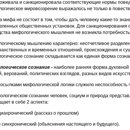
рживала и санкционировала соответствующие нормы поведе
огическое мировоззрение выражалось не только в повествов
а мифа не состоит в том, чтобы дать человеку какие-то зн
еленных общественных установок. Для санкционирования о
дства мифологического мышления не возникла потребность
огическому мышлению характерно: неотчетливое разделение 
ранственных и временных отношений, происхождения и сущн
огическое сознание складывается как единая форма созна
огическое сознание -
наиболее ранняя форма духовной 
й, верований, политических взглядов, разных видов искусс
осылками мифологической логики служило неспособность ч
ологическом сознании человек, социум и природа предста
щает в себе 2 аспекта:
диахронический (рассказ о прошлом)
и синхронический (объяснения настоящего и будущего).