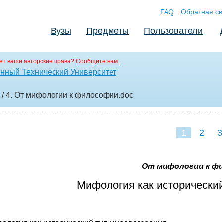
FAQ
Обратная св
Вузы
Предметы
Пользователи
ет ваши авторские права?
Сообщите нам.
нный Технический Университет
/ 4. От мифологии к философии
.doc
1
2
3
От мифологии к ф
Мифология как исторический