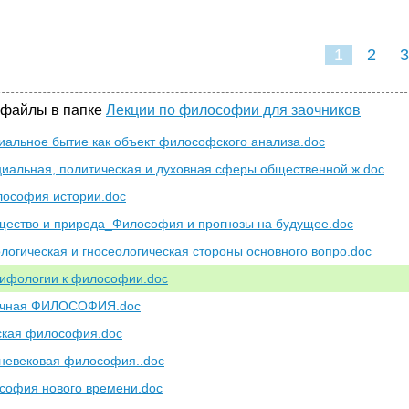
1
2
3
 файлы в папке
Лекции по философии для заочников
иальное бытие как объект философского анализа.doc
циальная, политическая и духовная сферы общественной ж.doc
лософия истории.doc
щество и природа_Философия и прогнозы на будущее.doc
ологическая и гносеологическая стороны основного вопро.doc
мифологии к философии.doc
тичная ФИЛОСОФИЯ.doc
ская философия.doc
невековая философия..doc
софия нового времени.doc