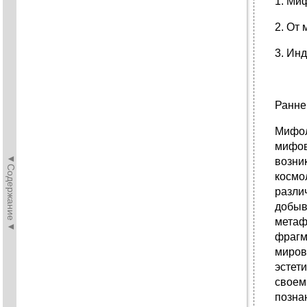
1. Ми
2. От
3. Ин
Ранне
Мифол
мифов
◄Содержание◄
возни
космо
разли
добыв
метаф
фрагм
миров
эстет
своем
позна