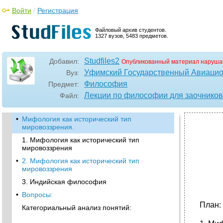
Войти
/
Регистрация
Файловый архив студентов.
1327 вузов, 5483 предметов.
Studfiles2
Добавил:
Опубликованный материал наруша
Уфимский Государственный Авиацио
Вуз:
Философия
Предмет:
Лекции по философии для заочников
Файл:
•
Мифология как исторический тип
мировоззрения.
1. Мифология как исторический тип
мировоззрения
•
2. Мифология как исторический тип
мировоззрения
3. Индийская философия
•
Вопросы:
План:
Категориальный анализ понятий: