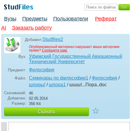
Вузы
Предметы
Пользователи
Реферат
AI
Заказать работу
Studfiles2
Добавил:
Опубликованный материал нарушает ваши авторские
права?
Сообщите нам.
Уфимский Государственный Авиационный
Вуз:
Технический Университет
Философия
Предмет:
Семинары по философии1
/
Философия
/
Файл:
шпоры!
/
шпора1
/ шшш!...Пора.
.doc
Скачиваний:
46
Добавлен:
02.05.2014
Размер:
356 Кб
☆
Скачать