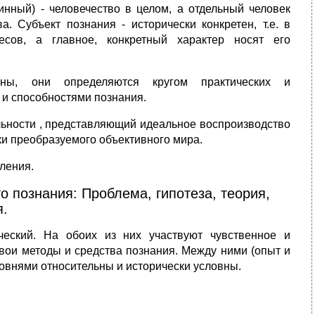
инный) - человечество в целом, а отдельный человек
а. Субъект познания - исторически конкретен, т.е. в
есов, а главное, конкретный характер носят его
етны, они определяются кругом практических и
 и способностями познания.
льности , представляющий идеальное воспроизводство
и преобразуемого объективного мира.
ления.
о познания: Проблема, гипотеза, теория,
я.
ческий. На обоих из них участвуют чувственное и
вои методы и средства познания. Между ними (опыт и
ровнями относительны и исторически условны.