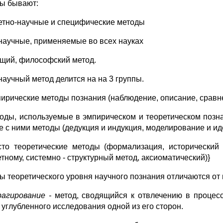
ы бывают:
етно-научные и специфические методы
аучные, применяемые во всех науках
щий, философский метод.
аучный метод делится на на 3 группы.
пирические методы познания (наблюдение, описание, сравн
тоды, используемые в эмпирическом и теоретическом позна
е с ними методы (дедукция и индукция, моделирование и и
сто теоретические методы (формализация, исторический
тному, системно - структурный метод, аксиоматический)}
ы теоретического уровня научного познания отличаются от
агирование -
метод, сводящийся к отвлечению в процесс
 углубленного исследования одной из его сторон.