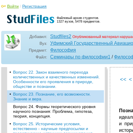
Исторические типы мировоззрения.
Войти
/
Регистрация
Вопрос 18. Познание как отражение
действительности. Субъект и объект
познания.
Файловый архив студентов.
1327 вузов, 5478 предметов.
•
Вопрос 19. Диалектический характер
процесса познания. Чувственное и
рациональное познание, их формы.
Studfiles2
Добавил:
Опубликованный материал наруша
Вопрос 20. Понятие истины. Объективность
Уфимский Государственный Авиацио
Вуз:
истины. Диалектика абсолютной и
Философия
Предмет:
относительной истины и ее конкретность.
Семинары по философии1
/
Филосо
Файл:
Вопрос 21. Основные методы
эмпирического уровня научного познания.
•
Вопрос 22. Закон взаимного перехода
количественных и качественных изменений.
<<
<
Особенности его проявления в природе,
обществе и познании.
•
Вопрос 23. Познание, его возможности.
Знание и вера.
Вопрос 24. Формы теоретического уровня
Позн
научного познания: Проблема, гипотеза,
теория, концепция.
идеал
и при
•
Вопрос 25. Исторические условия,
естественно - научные предпосылки и
истор