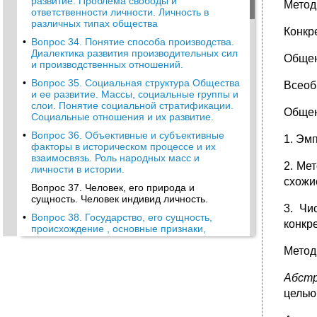
развитие. Проблема свободы и
Метод
ответственности личности. Личность в
различных типах общества
Конкр
•
Вопрос 34. Понятие способа производства.
Диалектика развития производительных сил
Общен
и производственных отношений.
•
Вопрос 35. Социальная структура Общества
Всеоб
и ее развитие. Массы, социальные группы и
слои. Понятие социальной стратификации.
Общен
Социальные отношения и их развитие.
•
Вопрос 36. Объективные и субъективные
1. Эм
факторы в историческом процессе и их
взаимосвязь. Роль народных масс и
2. Ме
личности в истории.
схожи
Вопрос 37. Человек, его природа и
сущность. Человек индивид личность.
3. Чи
•
Вопрос 38. Государство, его сущность,
конкре
происхождение , основные признаки,
функции, формы.
Метод
•
Вопрос 39. Производительные силы и их
основные элементы.
Абстр
Вопрос 40.
целью
•
Вопрос 41. Нтп, его эго экономические и