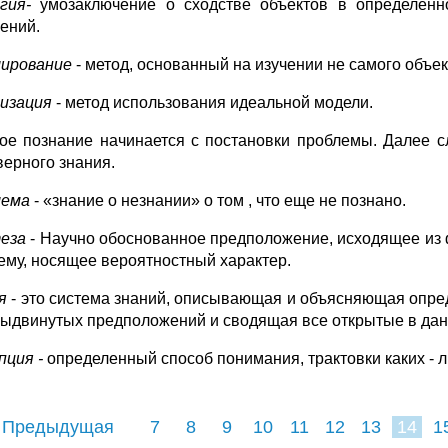
огия-
умозаключение о сходстве объектов в определен
ений.
ирование
- метод, основанный на изучении не самого объект
изация
- метод использования идеальной модели.
ое познание начинается с постановки проблемы. Далее сле
верного знания.
лема
- «знание о незнании» о том , что еще не познано.
еза
- Научно обоснованное предположение, исходящее из 
ему, носящее вероятностный характер.
ия
- это система знаний, описывающая и объясняющая опр
выдвинутых предположений и сводящая все открытые в дан
пция -
определенный способ понимания, трактовки каких - л
 Предыдущая
7
8
9
10
11
12
13
14
1