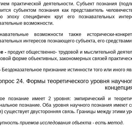
тием практической деятельности. Субъект познания (подл
вится субъектом познания как представитель человечеств
ю эпоху специфичен круг его познавательных интер
вательные возможности.
анавательные возможности также исторически-конкр
вательных интересов познающего субъекта, его средствами
е -
продукт общественно- трудовой и мыслительной деяте
ковой форме объективных, закономерных связей практическ
-
Бездоказательное признание истинности того или иного яв
опрос 24. Формы теоретического уровня научног
концепци
ое познание имеет 2 уровня: эмпирический и теорети
нальное познание. Оба уровня научного познания имеют с
я) существует двусторонняя связь. Границы между этими у
упность приемов исследования объекта - есть метод.