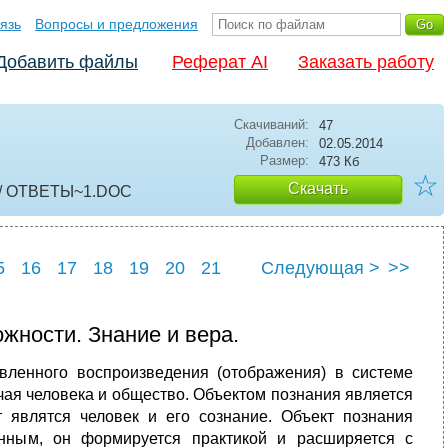
язь
Вопросы и предложения
Добавить файлы
Реферат AI
Заказать работу
Скачиваний:
47
Добавлен:
02.05.2014
Размер:
473 Кб
☆
Скачать
/ ОТВЕТЫ~1
.DOC
5
16
17
18
19
20
21
Следующая >
>>
5
26
ожности. Знание и вера.
авленного воспроизведения (отображения) в системе
чая человека и общество. Объектом познания является
 являтся человек и его сознание. Объект познания
енным, он формируется практикой и расширяется с