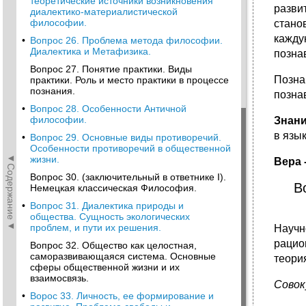
теоретические источники возникновения
разви
диалектико-материалистической
философии.
стано
кажду
•
Вопрос 26. Проблема метода философии.
Диалектика и Метафизика.
позна
Вопрос 27. Понятие практики. Виды
Позн
практики. Роль и место практики в процессе
познания.
позна
•
Вопрос 28. Особенности Античной
философии.
Знани
в язы
•
Вопрос 29. Основные виды противоречий.
Особенности противоречий в общественной
◄Содержание◄
жизни.
Вера 
Вопрос 30. (заключительный в ответнике I).
В
Немецкая классическая Философия.
•
Вопрос 31. Диалектика природы и
общества. Сущность экологических
проблем, и пути их решения.
Научн
рацио
Вопрос 32. Общество как целостная,
саморазвивающаяся система. Основные
теори
сферы общественной жизни и их
взаимосвязь.
Совок
•
Ворос 33. Личность, ее формирование и