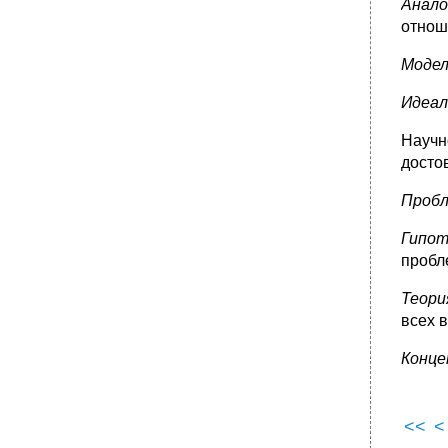
социальные последствия.
Анал
отнош
Вопрос 42. Политическая система
общества, ее элементы. Демократия как
социальный институт.
Модел
•
Вопрос 43. Общественное сознание и его
структура. Соотношение общественного и
Идеал
индивидуального сознания.
Научн
Вопрос 44. Проблема человека в
философии. Природное и социальное в
досто
человеке. Проблема человека и его свобода
в философии.
Проб
•
Вопрос 45. Духовная жизнь общества и
общественное сознание. Взаимосвязь
Гипот
общественного бытия и общественного
пробл
сознания.
•
Вопрос 46. Обыденное и теоретическое
Теор
сознание. Общественная психология и
всех 
идеология. Массовое сознание,
общественное мнение.
Конце
Вопрос 47. Наука, ее сущность, функции,
закономерности развития.
•
11.5. Базис и надстройка
<<
<
•
Вопрос 49. Политическое и правовое