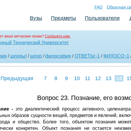
FAQ
Обратная св
Вузы
Предметы
Пользователи
ет ваши авторские права?
Сообщите нам.
нный Технический Университет
фия
/
шпоры!
/
шпор
/
философия
/
ОТВЕТЫ~1
/
ФИЛОСО~1
 Предыдущая
7
8
9
10
11
12
13
14
1
22
23
24
2
Вопрос 23. Познание, его возм
ание -
это диалектический процесс активного, целенапр
ьных образов сущности вещей, предметов и явлений, вклю
рода и общество. Более того, объектом познания может
ически конкретен. Объект познания не остается неизм