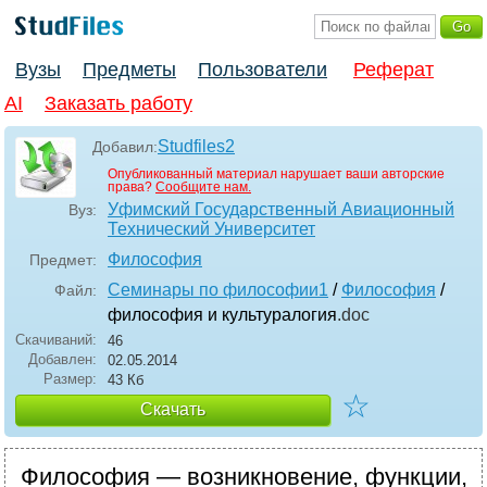
Вузы
Предметы
Пользователи
Реферат
AI
Заказать работу
Studfiles2
Добавил:
Опубликованный материал нарушает ваши авторские
права?
Сообщите нам.
Уфимский Государственный Авиационный
Вуз:
Технический Университет
Философия
Предмет:
Семинары по философии1
/
Философия
/
Файл:
философия и культуралогия
.doc
Скачиваний:
46
Добавлен:
02.05.2014
Размер:
43 Кб
☆
Скачать
Философия — возникновение, функции,