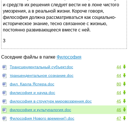
и средств их решения следует вести не в лоне чистого
умозрения, а в реальной жизни. Короче говоря,
философия должна рассматриваться как социально-
историческое знание, тесно связанное с жизнью,
постоянно развивающееся вместе с ней.
3
Соседние файлы в папке
Философия
Трансцендентальный субъект.doc
44
транцендентальное сознание.doc
44
фил. Карла Яспера.doc
80
филисофия и наука.doc
44
философия в структурк мировоззрения.doc
45
философия и культуралогия.doc
46
Философия Нового времени().doc
47