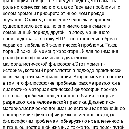
философии в обществе, следует видеть, что сама эта
роль исторически меняется, а ее "вечные проблемы" с
ходом времени приобретают иное, чем прежде,
звучание. Скажем, отношение человека и природы
существовало всегда, но оно имело один смысл в
домашинный период, другой - в эпоху машинного
производства, а в эпоху НТР - это отношение обрело
характер глобальной экологической проблемы. Таков
первый важный момент, характерный для понимания
роли философской мысли в диалектико-
материалистической философии.Этот момент -
историзм, который проявляется в подходе практически
ко всем проблемам философии. Второй момент состоит
в том, что философские проблемы рассматриваются в
диалектико-материалистической философии прежде
всего как проблемы общественного бытия, которые
разрешаются в человеческой практике. Диалектико-
материалистическое понимание истории как важнейшее
приобретение философии резко изменило подход к
философским проблемам, обнаружило их вплетенность
в ткань общественной жизни, а также то, что поиск путей