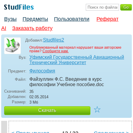
Вузы
Предметы
Пользователи
Реферат
AI
Заказать работу
Studfiles2
Добавил:
Опубликованный материал нарушает ваши авторские
права?
Сообщите нам.
Уфимский Государственный Авиационный
Вуз:
Технический Университет
Философия
Предмет:
Файзуллин Ф.С. Введение в курс
Файл:
философии Учебное пособие
.doc
Скачиваний:
35
Добавлен:
02.05.2014
Размер:
3 Мб
☆
Скачать