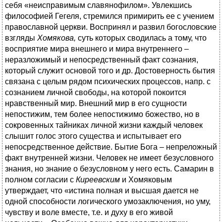
себя «неисправимым славянофилом». Увлекшись
философией Гегеля, стремился примирить ее с учением
православной церкви. Воспринял и развил богословские
взгляды
Хомякова,
суть которых сводилась а тому, что
восприятие мира внешнего и мира внутреннего –
неразложимый и непосредственный факт сознания,
который служит основой того и др. Достоверность бытия
связана с целым рядом психических процессов, напр. с
сознанием личной свободы, на которой покоится
нравственный мир. Внешний мир в его сущности
непостижим, тем более непостижимо божество, но в
сокровенных тайниках личной жизни каждый человек
слышит голос этого существа и испытывает его
непосредственное действие. Бытие Бога – непреложный
факт внутренней жизни. Человек не имеет безусловного
знания, но знание о безусловном у него есть. Самарин в
полном согласии с
Киреевским
и Хомяковым
утверждает, что «истина полная и высшая дается не
одной способности логического умозаключения, но уму,
чувству и воле вместе, т.е. и духу в его живой