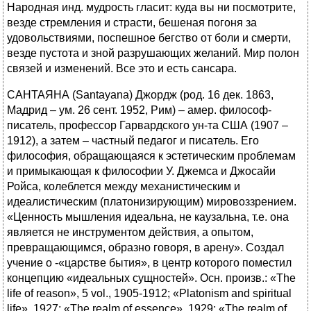
Народная инд. мудрость гласит: куда вы ни посмотрите,
везде стремления и страсти, бешеная погоня за
удовольствиями, поспешное бегство от боли и смерти,
везде пустота и зной разрушающих желаний. Мир полон
связей и изменений. Все это и есть сансара.
САНТАЯНА (Santayana) Джордж (род. 16 дек. 1863,
Мадрид – ум. 26 сент. 1952, Рим) – амер. философ-
писатель, профессор Гарвардского ун-та США (1907 –
1912), а затем – частный педагог и писатель. Его
философия, обращающаяся к эстетическим проблемам
и примыкающая к философии У. Джемса и Джосайи
Ройса, колеблется между механистическим и
идеалистическим (платонизирующим) мировоззрением.
«Ценность мышления идеальна, не каузальна, т.е. она
является не инструментом действия, а опытом,
превращающимся, образно говоря, в арену». Создал
учение о -«царстве бытия», в центр которого поместил
концепцию «идеальных сущностей». Осн. произв.: «The
life of reason», 5 vol., 1905-1912; «Platonism and spiritual
life», 1927; «The realm of essence», 1929; «The realm of