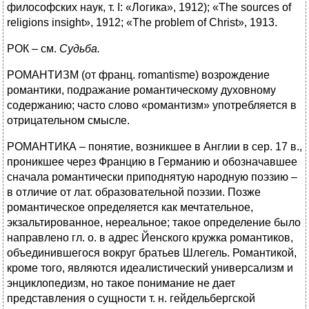
философских наук, т. I: «Логика», 1912); «The sources of
religions insight», 1912; «The problem of Christ», 1913.
РОК – см.
Судьба.
РОМАНТИЗМ (от франц. romantisme) возрождение
романтики, подражание романтическому духовному
содержанию; часто слово «романтизм» употребляется в
отрицательном смысле.
РОМАНТИКА – понятие, возникшее в Англии в сер. 17 в.,
проникшее через Францию в Германию и обозначавшее
сначала романтически приподнятую народную поэзию –
в отличие от лат. образовательной поэзии. Позже
романтическое определяется как мечтательное,
экзальтированное, нереальное; такое определение было
направлено гл. о. в адрес Йенского кружка романтиков,
объединившегося вокруг братьев Шлегель. Романтикой,
кроме того, являются идеалистический универсализм и
энциклопедизм, но такое понимание не дает
представления о сущности т. н. гейдельбергской