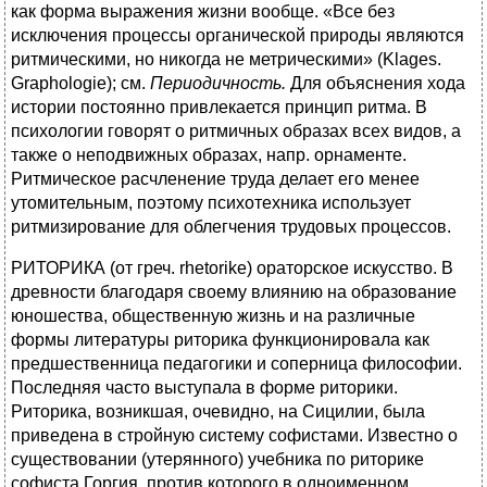
как форма выражения жизни вообще. «Все без
исключения процессы органической природы являются
ритмическими, но никогда не метрическими» (Klages.
Graphologie); см.
Периодичность.
Для объяснения хода
истории постоянно привлекается принцип ритма. В
психологии говорят о ритмичных образах всех видов, а
также о неподвижных образах, напр. орнаменте.
Ритмическое расчленение труда делает его менее
утомительным, поэтому психотехника использует
ритмизирование для облегчения трудовых процессов.
РИТОРИКА (от греч. rhetorike) ораторское искусство. В
древности благодаря своему влиянию на образование
юношества, общественную жизнь и на различные
формы литературы риторика функционировала как
предшественница педагогики и соперница философии.
Последняя часто выступала в форме риторики.
Риторика, возникшая, очевидно, на Сицилии, была
приведена в стройную систему софистами. Известно о
существовании (утерянного) учебника по риторике
софиста Горгия, против которого в одноименном