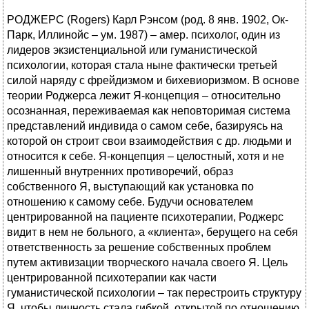
РОДЖЕРС (Rogers) Карл Рэнсом (род. 8 янв. 1902, Ок-
Парк, Иллинойс – ум. 1987) – амер. психолог, один из
лидеров экзистенциальной или гуманистической
психологии, которая стала ныне фактически третьей
силой наряду с фрейдизмом и бихевиоризмом. В основе
теории Роджерса лежит Я-концепция – относительно
осознанная, переживаемая как неповторимая система
представлений индивида о самом себе, базируясь на
которой он строит свои взаимодействия с др. людьми и
относится к себе. Я-концепция – целостный, хотя и не
лишенный внутренних противоречий, образ
собственного Я, выступающий как установка по
отношению к самому себе. Будучи основателем
центрированной на пациенте психотерапии, Роджерс
видит в нем не больного, а «клиента», берущего на себя
ответственность за решение собственных проблем
путем активизации творческого начала своего Я. Цель
центрированной психотерапии как части
гуманистической психологии – так перестроить структуру
Я, чтобы личность стала гибкой, открытой по отношению