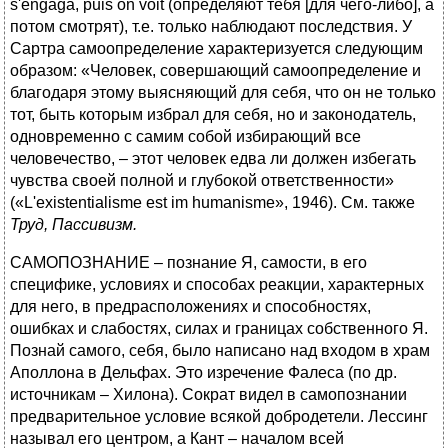
s'engaga, puis on voit (определяют тебя [для чего-либо], а
потом смотрят), т.е. только наблюдают последствия. У
Сартра самоопределение характеризуется следующим
образом: «Человек, совершающий самоопределение и
благодаря этому выясняющий для себя, что он не только
тот, быть которым избрал для себя, но и законодатель,
одновременно с самим собой избирающий все
человечество, – этот человек едва ли должен избегать
чувства своей полной и глубокой ответственности»
(«L'existentialisme est im humanisme», 1946). См. также
Труд, Пассивизм.
САМОПОЗНАНИЕ – познание Я, самости, в его
специфике, условиях и способах реакции, характерных
для него, в предрасположениях и способностях,
ошибках и слабостях, силах и границах собственного Я.
Познай самого, себя, было написано над входом в храм
Аполлона в Дельфах. Это изречение Фалеса (по др.
источникам – Хилона). Сократ видел в самопознании
предварительное условие всякой добродетели. Лессинг
называл его центром, а Кант – началом всей