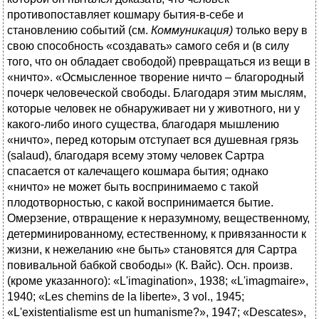
противопоставляет кошмару бытия-в-себе и
становлению событий (см.
Коммуникация)
только веру в
свою способность «создавать» самого себя и (в силу
того, что он обладает свободой) превращаться из вещи в
«ничто». «Осмысленное творение ничто – благородный
почерк человеческой свободы. Благодаря этим мыслям,
которые человек не обнаруживает ни у животного, ни у
какого-либо иного существа, благодаря мышлению
«ничто», перед которым отступает вся душевная грязь
(salaud), благодаря всему этому человек Сартра
спасается от калечащего кошмара бытия; однако
«ничто» не может быть воспринимаемо с такой
плодотворностью, с какой воспринимается бытие.
Омерзение, отвращение к неразумному, вещественному,
детерминированному, естественному, к привязанности к
жизни, к нежеланию «не быть» становятся для Сартра
повивальной бабкой свободы» (К. Вайс). Осн. произв.
(кроме указанного): «L'imagination», 1938; «L'imagmaire»,
1940; «Les chemins de la liberte», 3 vol., 1945;
«L'existentialisme est un humanisme?», 1947; «Descates»,