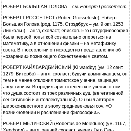
РОБЕРТ БОЛЬШАЯ ГОЛОВА – см.
Роберт Гроссетест.
РОБЕРТ ГРОССЕТЕСТ (Robert Grosseteste), Роберт
Большая Голова (род. 1175, Стрэдбрук – ум. 9 окт. 1253,
Линкольн) – англ, схоласт; епископ. Его натурфилософия
была первой попыткой сознательно опереться на
математику, а в отношении физики – на метафизику
света. В гносеологии он исходил из представления об
«озарении» познающего божественным светом.
РОБЕРТ КАЙЛВАРДБИЙСКИЙ (Kilwardby) (ум. 12 сент.
1279, Витербо) – англ, схоласт; будучи доминиканцем, он
тем не менее отклонил томистское учение, защищая
августинизм. Возродил аристотелевское учение о том,
что душа состоит из трех различных душ (вегетативной,
сенситивной и интеллектуальной). Он был автором
широкоизвестного в эпоху средневековья соч. «О
возникновении и расчленении философии».
РОБЕРТ МЕЛУНСКИЙ (Robertus de Meleduno) (ум. 1167,
Херфорд) – англ, ранний схоласт; ученик Гуго Сен-