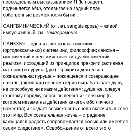
повседневным высказыванием Я (Ich-sagen),
подчиняется
Man
,
отодвигая на задний план
собственные возможности бытия.
САНГВИНИЧЕСКИЙ (от лат. sanguis кровь) – живой,
импульсивный; см.
Темперамент .
САНКХЬЯ – одна из шести классических
(ортодоксальных) систем инд. философии; санкхья –
мистический и пессимистически-дуалистический
реализм, исходящий из принципов пракрити (активная
материя) и пуруша (дух). Пракрити деятельна,
созидательна; пуруша – покоящееся и созерцающее
начало; (активная) первоматерия вырабатывает душу,
не способную ни к каким действиям; душа же, следуя
строгому порядку, вновь выделяет из себя мир (в
котором незаметны действия какого-либо личного
божества) и создает возможность снова включить в себя
этот мир. Вся сознательная жизнь – страдание;
кажущаяся радость сопровождается болью или имеет ее
своим следствием. Освобождение от всего этого