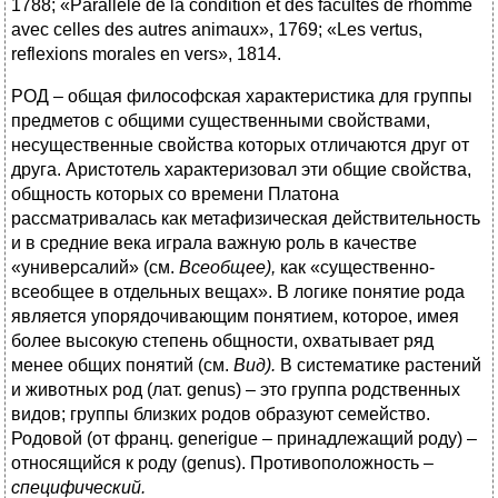
1788; «Parallele de la condition et des facultes de rhomme
avec celles des autres animaux», 1769; «Les vertus,
reflexions morales en vers», 1814.
РОД – общая философская характеристика для группы
предметов с общими существенными свойствами,
несущественные свойства которых отличаются друг от
друга. Аристотель характеризовал эти общие свойства,
общность которых со времени Платона
рассматривалась как метафизическая действительность
и в средние века играла важную роль в качестве
«универсалий» (см.
Всеобщее),
как «существенно-
всеобщее в отдельных вещах». В логике понятие рода
является упорядочивающим понятием, которое, имея
более высокую степень общности, охватывает ряд
менее общих понятий (см.
Вид).
В систематике растений
и животных род (лат. genus) – это группа родственных
видов; группы близких родов образуют семейство.
Родовой (от франц. generigue – принадлежащий роду) –
относящийся к роду (genus). Противоположность –
специфический.