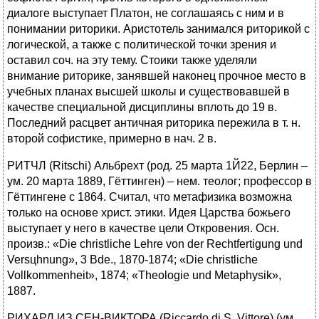
диалоге выступает Платон, не соглашаясь с ним и в
понимании риторики. Аристотель занимался риторикой с
логической, а также с политической точки зрения и
оставил соч. на эту тему. Стоики также уделяли
внимание риторике, занявшей наконец прочное место в
учебных планах высшей школы и существовавшей в
качестве специальной дисциплины вплоть до 19 в.
Последний расцвет античная риторика пережила в т. н.
второй софистике, примерно в нач. 2 в.
РИТЧЛ (Ritschi) Альбрехт (род. 25 марта 1Й22, Берлин –
ум. 20 марта 1889, Гёттинген) – нем. теолог; профессор в
Гёттингене с 1864. Считал, что метафизика возможна
только на основе христ. этики. Идея Царства божьего
выступает у него в качестве цели Откровения. Осн.
произв.: «Die christliche Lehre von der Rechtfertigung und
Versцhnung», 3 Bde., 1870-1874; «Die christliche
Vollkommenheit», 1874; «Theologie und Metaphysik»,
1887.
РИХАРД ИЗ СЕН-ВИКТОРА (Riccardo di S. Vittore) (ум.