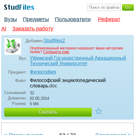
Вузы
Предметы
Пользователи
Реферат
AI
Заказать работу
Studfiles2
Добавил:
Опубликованный материал нарушает ваши авторские
права?
Сообщите нам.
Уфимский Государственный Авиационный
Вуз:
Технический Университет
Философия
Предмет:
Философский энциклопедический
Файл:
словарь
.doc
Скачиваний:
32
Добавлен:
02.05.2014
Размер:
5 Мб
☆
Скачать