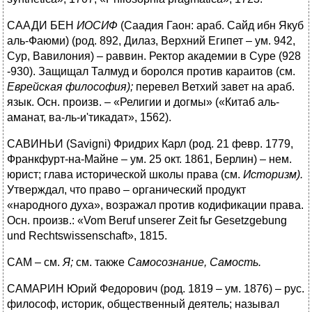
СААДИ БЕН
ИОСИФ
(Саадия Гаон: араб. Сайд ибн Якуб
аль-Фаюми) (род. 892, Дилаз, Верхний Египет – ум. 942,
Сур, Вавилония) – раввин. Ректор академии в Суре (928
-930). Защищал Талмуд и боролся против караитов (см.
Еврейская философия);
перевел Ветхий завет на араб.
язык. Осн. произв. – «Религии и догмы» («Китаб аль-
аманат, ва-ль-и'тикадат», 1562).
САВИНЬИ (Savigni) Фридрих Карл (род. 21 февр. 1779,
Франкфурт-на-Майне – ум. 25 окт. 1861, Берлин) – нем.
юрист; глава исторической школы права (см.
Историзм).
Утверждал, что право – органический продукт
«народного духа», возражал против кодификации права.
Осн. произв.: «Vom Beruf unserer Zeit fьr Gesetzgebung
und Rechtswissenschaft», 1815.
CAM – см.
Я;
см. также
Самосознание, Самость.
САМАРИН Юрий Федорович (род. 1819 – ум. 1876) – рус.
философ, историк, общественный деятель; называл