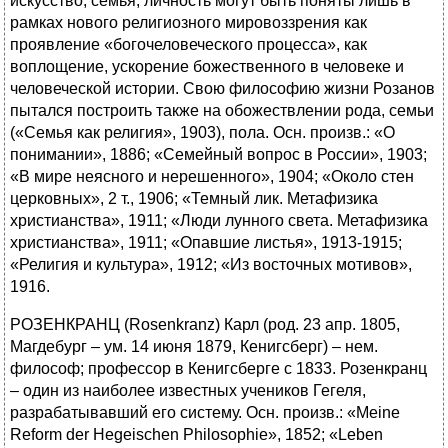
искусство, семья, личность могут быть поняты лишь в
рамках нового религиозного мировоззрения как
проявление «богочеловеческого процесса», как
воплощение, ускорение божественного в человеке и
человеческой истории. Свою философию жизни Розанов
пытался построить также на обожествлении рода, семьи
(«Семья как религия», 1903), пола. Осн. произв.: «О
понимании», 1886; «Семейный вопрос в России», 1903;
«В мире неясного и нерешенного», 1904; «Около стен
церковных», 2 т., 1906; «Темный лик. Метафизика
христианства», 1911; «Люди лунного света. Метафизика
христианства», 1911; «Опавшие листья», 1913-1915;
«Религия и культура», 1912; «Из восточных мотивов»,
1916.
РОЗЕНКРАНЦ (Rosenkranz) Карл (род. 23 апр. 1805,
Магдебург – ум. 14 июня 1879, Кенигсберг) – нем.
философ; профессор в Кенигсберге с 1833. Розенкранц
– один из наиболее известных учеников Гегеля,
разрабатывавший его систему. Осн. произв.: «Meine
Reform der Hegeischen Philosophie», 1852; «Leben