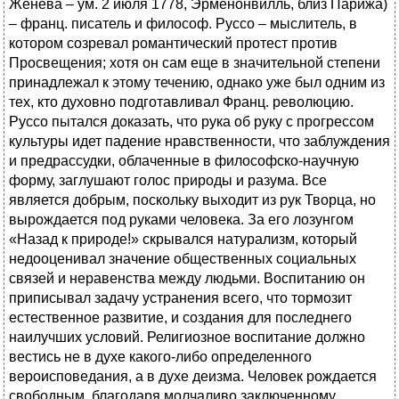
Женева – ум. 2 июля 1778, Эрменонвилль, близ Парижа)
– франц. писатель и философ. Руссо – мыслитель, в
котором созревал романтический протест против
Просвещения; хотя он сам еще в значительной степени
принадлежал к этому течению, однако уже был одним из
тех, кто духовно подготавливал Франц. революцию.
Руссо пытался доказать, что рука об руку с прогрессом
культуры идет падение нравственности, что заблуждения
и предрассудки, облаченные в философско-научную
форму, заглушают голос природы и разума. Все
является добрым, поскольку выходит из рук Творца, но
вырождается под руками человека. За его лозунгом
«Назад к природе!» скрывался натурализм, который
недооценивал значение общественных социальных
связей и неравенства между людьми. Воспитанию он
приписывал задачу устранения всего, что тормозит
естественное развитие, и создания для последнего
наилучших условий. Религиозное воспитание должно
вестись не в духе какого-либо определенного
вероисповедания, а в духе деизма. Человек рождается
свободным, благодаря молчаливо заключенному