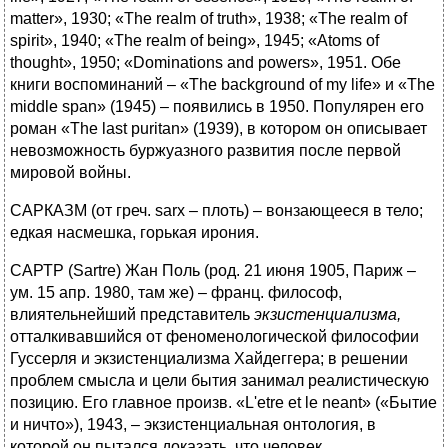
matter», 1930; «The realm of truth», 1938; «The realm of
spirit», 1940; «The realm of being», 1945; «Atoms of
thought», 1950; «Dominations and powers», 1951. Обе
книги воспоминаний – «The background of my life» и «The
middle span» (1945) – появились в 1950. Популярен его
роман «The last puritan» (1939), в котором он описывает
невозможность буржуазного развития после первой
мировой войны.
САРКАЗМ (от греч. sarx – плоть) – вонзающееся в тело;
едкая насмешка, горькая ирония.
САРТР (Sartre) Жан Поль (род. 21 июня 1905, Париж –
ум. 15 апр. 1980, там же) – франц. философ,
влиятельнейший представитель
экзистенциализма,
отталкивавшийся от феноменологической философии
Гуссерля и экзистенциализма Хайдеггера; в решении
проблем смысла и цели бытия занимал реалистическую
позицию. Его главное произв. «L'etre et le neant» («Бытие
и ничто»), 1943, – экзистенциальная онтология, в
которой он пытался доказать, что человек