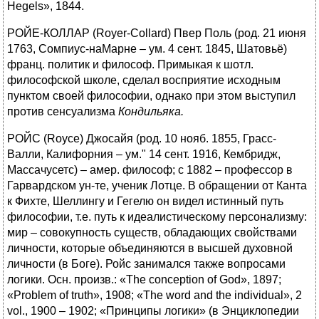
Hegels», 1844.
РОЙЕ-КОЛЛАР (Royer-Collard) Пвер Поль (род. 21 июня
1763, Сомпиус-наМарне – ум. 4 сент. 1845, Шатовьё)
франц. политик и философ. Примыкая к шотл.
философской школе, сделал восприятие исходным
пунктом своей философии, однако при этом выступил
против сенсуализма
Кондильяка.
РОЙС (Royce) Джосайя (род. 10 нояб. 1855, Грасс-
Валли, Калифорния – ум." 14 сент. 1916, Кембридж,
Массачусетс) – амер. философ; с 1882 – профессор в
Гарвардском ун-те, ученик Лотце. В обращении от Канта
к Фихте, Шеллингу и Гегелю он видел истинный путь
философии, т.е. путь к идеалистическому персонализму:
мир – совокупность существ, обладающих свойствами
личности, которые объединяются в высшей духовной
личности (в Боге). Ройс занимался также вопросами
логики. Осн. произв.: «The conception of God», 1897;
«Problem of truth», 1908; «The word and the individual», 2
vol., 1900 – 1902; «Принципы логики» (в Энциклопедии