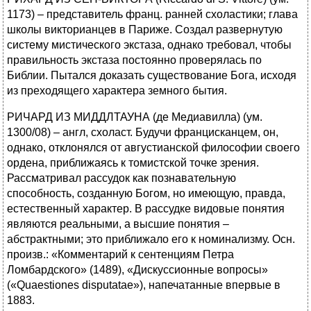
1173) – представитель франц. ранней схоластики; глава
школы викторианцев в Париже. Создал развернутую
систему мистического экстаза, однако требовал, чтобы
правильность экстаза постоянно проверялась по
Библии. Пытался доказать существование Бога, исходя
из преходящего характера земного бытия.
РИЧАРД ИЗ МИДДЛТАУНА (де Медиавилла) (ум.
1300/08) – англ, схоласт. Будучи францисканцем, он,
однако, отклонялся от августианской философии своего
ордена, приближаясь к томистской точке зрения.
Рассматривал рассудок как познавательную
способность, созданную Богом, но имеющую, правда,
естественный характер. В рассудке видовые понятия
являются реальными, а высшие понятия –
абстрактными; это приближало его к номинализму. Осн.
произв.: «Комментарий к сентенциям Петра
Ломбардского» (1489), «Дискуссионные вопросы»
(«Quaestiones disputatae»), напечатанные впервые в
1883.