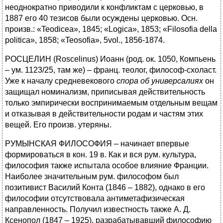
неоднократно приводили к конфликтам с церковью, в
1887 его 40 тезисов были осуждены церковью. Осн.
произв.: «Teodicea», 1845; «Logica», 1853; «Filosofia della
politica», 1858; «Teosofia», 5vol., 1856-1874.
РОСЦЕЛИН (Roscelinus) Иоанн (род. ок. 1050, Компьень
– ум. 1123/25, там же) – франц. теолог, философ-схоласт.
Уже к началу средневекового
спора об универсалиях
он
защищал номинализм, приписывая действительность
только эмпирически воспринимаемым отдельным вещам
и отказывая в действительности родам и частям этих
вещей. Его произв. утеряны.
РУМЫНСКАЯ ФИЛОСОФИЯ – начинает впервые
формироваться в кон. 19 в. Как и вся рум. культура,
философия также испытала особое влияние Франции.
Наиболее значительным рум. философом был
позитивист Василий Конта (1846 – 1882), однако в его
философии отсутствовала антиметафизическая
направленность. Получил известность также А. Д.
Ксенопол (1847 – 1925), разрабатывавший философию