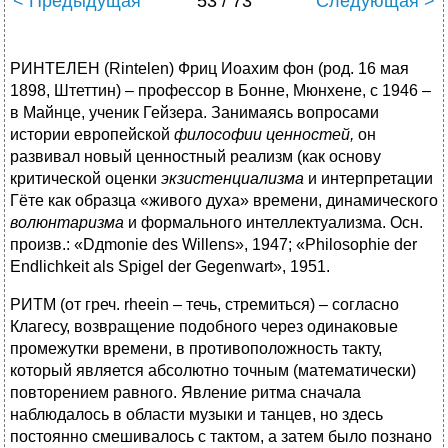
< Предыдущая
53 / 73
Следующая >
РИНТЕЛЕН (Rintelen) Фриц Иоахим фон (род. 16 мая
1898, Штеттин) – профессор в Бонне, Мюнхене, с 1946 –
в Майнце, ученик Гейзера. Занимаясь вопросами
истории европейской
философии ценностей,
он
развивал новый ценностный реализм (как основу
критической оценки
экзистенциализма
и интерпретации
Гёте как образца «живого духа» времени, динамического
волюнтаризма
и формального интеллектуализма. Осн.
произв.: «Dдmonie des Willens», 1947; «Philosophie der
Endlichkeit als Spigel der Gegenwart», 1951.
РИТМ (от греч. rheein – течь, стремиться) – согласно
Клагесу, возвращение подобного через одинаковые
промежутки времени, в противоположность такту,
который является абсолютно точным (математически)
повторением равного. Явление ритма сначала
наблюдалось в области музыки и танцев, но здесь
постоянно смешивалось с тактом, а затем было познано