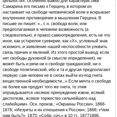
цельности». Особенно важно для характеристики
Самарина его письмо к Герцену, в котором он
настаивает на свободе человеческой воли и вскрывает
внутреннее противоречие в мышлении Герцена. В
письме он пишет: «...т. н. свобода воли, или
предполагаемая в человеке возможность (а
следовательно, и право) самоопределения, есть не что
иное, как устарелое суеверие, как «X», условный знак
искомого, и заявление нашей неспособности уловить
связь причин и явлений. Из этого простой вывод: если
нет свободы духовной (в смысле определения), не
может быть и речи ни о свободе гражданской, ни о
свободе политической, ибо и та и другая предполагают
первую: сам человек не в силах выйти из-под гнета
вещественной необходимости...» Если мечта о свободе
не более как продукт того же гнета, то этим
оправдывается «всякое принуждение извне, всякий
деспотизм,, всякое торжество сильнейшего над
слабейшим». Осн. произв.: «Окраины России», 1868-
1876; «Иезуиты и их отношения к России», 1868; «Чем
нам быть?», 1875; «Собр. соч.» в 10 тт., 18771896,