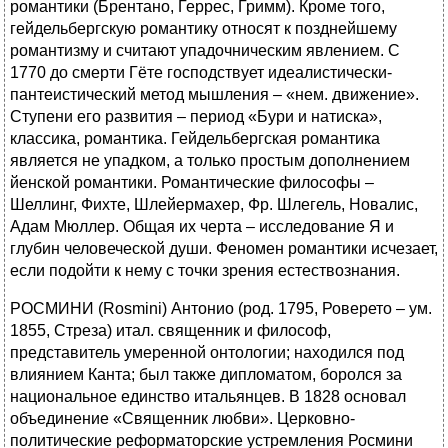
романтики (Брентано, Геррес, Гримм). Кроме того,
гейдельбергскую романтику относят к позднейшему
романтизму и считают упадочническим явлением. С
1770 до смерти Гёте господствует идеалистически-
пантеистический метод мышления – «нем. движение».
Ступени его развития – период «Бури и натиска»,
классика, романтика. Гейдельбергская романтика
является не упадком, а только простым дополнением
йенской романтики. Романтические философы –
Шеллинг, Фихте, Шлейермахер, Фр. Шлегель, Новалис,
Адам Мюллер. Общая их черта – исследование Я и
глубин человеческой души. Феномен романтики исчезает,
если подойти к нему с точки зрения естествознания.
РОСМИНИ (Rosmini) Антонио (род. 1795, Роверето – ум.
1855, Стреза) итал. священник и философ,
представитель умеренной онтологии; находился под
влиянием Канта; был также дипломатом, боролся за
национальное единство итальянцев. В 1828 основал
объединение «Священник любви». Церковно-
политические реформаторские устремления Росмини