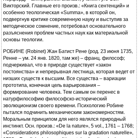
Викторский. Главные его произв.: «Книга сентенций» и
особенно теологическая «Summa», в которой он,
подвергнув критике современную науку и выступив за
методическое сомнение, потребовал основательного
разъяснения проблем частных наук как материальной
основы теологии.
РОБИНЕ (Robinet) Жан Батист Рене (род. 23 июня 1735,
Ренне – ум. 24 янв. 1820, там же) – франц. философ;
подчеркивал, что в природе существует «закон
постоянства» и непрерывная лестница, которая ведет от
низших существ к высшим. Все существа – вариации
прототипа, конечная цель варьирования –
формирование человека. Тем самым он перенес в
натурфилософию философско-исторический
эволюционизм своего времени. Психологию Робине
пытался подчинить механическим закономерностям.
Моральным принципом для него являлся природный
инстинкт. Осн. произв.: «De la nature», 5 vol., 1761 – 1768;
«Considerations philosophiques sur la gradation naturelle»,