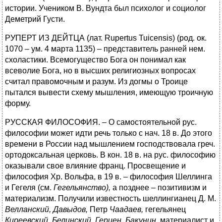
истории. Учеником В. Вундта был психолог и социолог
Деметрий Густи.
РУПЕРТ ИЗ ДЕЙТЦА (лат. Rupertus Tuicensis) (род. ок.
1070 – ум. 4 марта 1135) – представитель ранней нем.
схоластики. Всемогущество Бога он понимал как
всеволие Бога, но в высших религиозных вопросах
считал правомочным и разум. Из догмы о Троице
пытался вывести схему мышления, имеющую троичную
форму.
РУССКАЯ ФИЛОСОФИЯ. – О самостоятельной рус.
философии может идти речь только с нач. 18 в. До этого
времени в России над мышлением господствовала греч.
ортодоксальная церковь. В кон. 18 в. на рус. философию
оказывали свое влияние франц. Просвещение и
философия Хр. Вольфа, в 19 в. – философия Шеллинга
и Гегеля (см.
Гегельянство),
а позднее – позитивизм и
материализм. Получили известность шеллингианец Д. М.
Велланский, Давыдов,
Петр
Чаадаев,
гегельянец
Киреевский, Белинский, Гериен, Бакунин,
материалист и