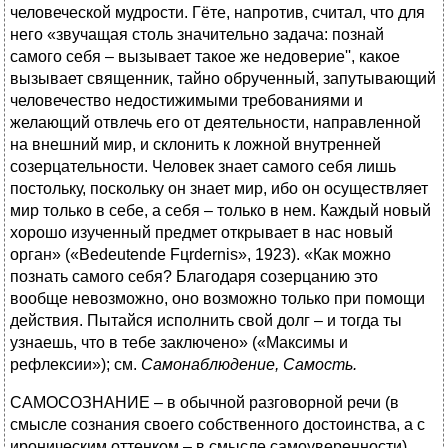
человеческой мудрости. Гёте, напротив, считал, что для
него «звучащая столь значительно задача: познай
самого себя – вызывает такое же недоверие'', какое
вызывает священник, тайно обрученный, запутывающий
человечество недостижимыми требованиями и
желающий отвлечь его от деятельности, направленной
на внешний мир, и склонить к ложной внутренней
созерцательности. Человек знает самого себя лишь
постольку, поскольку он знает мир, ибо он осуществляет
мир только в себе, а себя – только в нем. Каждый новый
хорошо изученный предмет открывает в нас новый
орган» («Bedeutende Fцrdernis», 1923). «Как можно
познать самого себя? Благодаря созерцанию это
вообще невозможно, оно возможно только при помощи
действия. Пытайся исполнить свой долг – и тогда ты
узнаешь, что в тебе заключено» («Максимы и
рефлексии»); см.
Самонаблюдение, Самость.
САМОСОЗНАНИЕ – в обычной разговорной речи (в
смысле сознания своего собственного достоинства, а с
ироническим оттенком – в смысле самоуверенности)