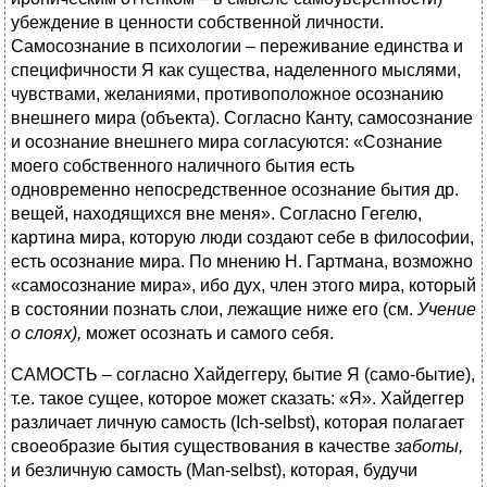
убеждение в ценности собственной личности.
Самосознание в психологии – переживание единства и
специфичности Я как существа, наделенного мыслями,
чувствами, желаниями, противоположное осознанию
внешнего мира (объекта). Согласно Канту, самосознание
и осознание внешнего мира согласуются: «Сознание
моего собственного наличного бытия есть
одновременно непосредственное осознание бытия др.
вещей, находящихся вне меня». Согласно Гегелю,
картина мира, которую люди создают себе в философии,
есть осознание мира. По мнению Н. Гартмана, возможно
«самосознание мира», ибо дух, член этого мира, который
в состоянии познать слои, лежащие ниже его (см.
Учение
о слоях),
может осознать и самого себя.
САМОСТЬ – согласно Хайдеггеру, бытие Я (само-бытие),
т.е. такое сущее, которое может сказать: «Я». Хайдеггер
различает личную самость (Ich-selbst), которая полагает
своеобразие бытия существования в качестве
заботы,
и безличную самость (Man-selbst), которая, будучи