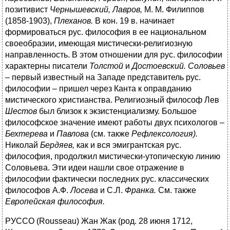
позитивист
Чернышевский, Лавров,
M. M. Филиппов
(1858-1903),
Плеханов.
В кон. 19 в. начинает
формироваться рус. философия в ее национальном
своеобразии, имеющая мистически-религиозную
направленность. В этом отношении для рус. философии
характерны писатели
Толстой
и
Достоевский. Соловьев
–
первый известный на Западе представитель рус.
философии – пришел через Канта к оправданию
мистического христианства. Религиозный философ Лев
Шестов
был близок к экзистенциализму. Большое
философское значение имеют работы двух психологов –
Бехтерева
и
Павлова
(см. также
Рефлексология).
Николай
Бердяев,
как и вся эмигрантская рус.
философия, продолжил мистически-утопическую линию
Соловьева. Эти идеи нашли свое отражение в
философии фактически последних рус. классических
философов А.Ф.
Лосева
и С.Л.
Франка.
См. также
Европейская философия.
РУССО (Rousseau) Жан Жак (род. 28 июня 1712,