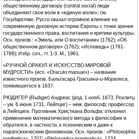
общественному договору (contrat social) люди
объединяют свои воли в «единую волю»; см.
Государство.
Руссо оказал огромное влияние на
современную духовную историю Европы с точки зрения
государственного права, воспитания и критики культуры.
Осн. произв.: «Эмиль, или О воспитании» (1762); «Об
общественном договоре» (1762); «Исповедь» (1781-
1788); Избр. соч., тт. 1-3. М., 1961.
«РУЧНОЙ ОРАКУЛ И ИСКУССТВО МИРОВОЙ
МУДРОСТИ» (исп. «Oraculo manual») – название
известного произв. Бальтасара
Грасиана-и-Моралеса,
появившегося в 1637.
РЮДИГЕР (Rьdiger) Андреас (род. 1 нояб. 1673, Рохлитц
– ум. 6 июня 1731, Лейпциг) – нем. философ; профессор
в Лейпциге. Противник Христиана
Вольфа;
отклонил
применение математического метода к философии и
обратился, в частности, к психическим и даже к
парапсихическим феноменам. Осн. произв.: «Philosophia
synthetica», 1707; «Philosophia pragmatica», 1723.