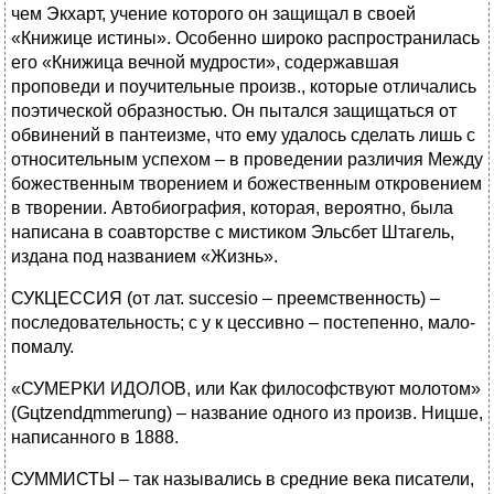
чем Экхарт, учение которого он защищал в своей
«Книжице истины». Особенно широко распространилась
его «Книжица вечной мудрости», содержавшая
проповеди и поучительные произв., которые отличались
поэтической образностью. Он пытался защищаться от
обвинений в пантеизме, что ему удалось сделать лишь с
относительным успехом – в проведении различия Между
божественным творением и божественным откровением
в творении. Автобиография, которая, вероятно, была
написана в соавторстве с мистиком Эльсбет Штагель,
издана под названием «Жизнь».
СУКЦЕССИЯ (от лат. succesio – преемственность) –
последовательность; с у к цессивно – постепенно, мало-
помалу.
«СУМЕРКИ ИДОЛОВ, или Как философствуют молотом»
(Gцtzendдmmerung) – название одного из произв. Ницше,
написанного в 1888.
СУММИСТЫ – так назывались в средние века писатели,