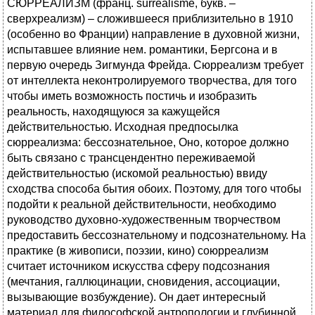
СЮРРЕАЛИЗМ (франц. surrealisme, букв. –
сверхреализм) – сложившееся приблизительно в 1910
(особенно во Франции) направление в духовной жизни,
испытавшее влияние нем. романтики, Бергсона и в
первую очередь Зигмунда Фрейда. Сюрреализм требует
от интеллекта неконтролируемого творчества, для того
чтобы иметь возможность постичь и изобразить
реальность, находящуюся за кажущейся
действительностью. Исходная предпосылка
сюрреализма: бессознательное, Оно, которое должно
быть связано с трансцендентно переживаемой
действительностью (искомой реальностью) ввиду
сходства способа бытия обоих. Поэтому, для того чтобы
подойти к реальной действительности, необходимо
руководство духовно-художественным творчеством
предоставить бессознательному и подсознательному. На
практике (в живописи, поэзии, кино) союрреализм
считает источником искусства сферу подсознания
(мечтания, галлюцинации, сновидения, ассоциации,
вызывающие возбуждение). Он дает интересный
материал для философской антропологии и глубинной