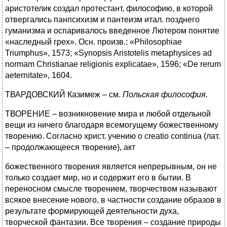
аристотелик создал протестант, философию, в которой
отвергались панпсихизм и пантеизм итал. позднего
гуманизма и оспаривалось введенное Лютером понятие
«наследный грех». Осн. произв.: «Philosophiae
Triumphus», 1573; «Synopsis Aristotelis metaphysices ad
normam Christianae religionis explicatae», 1596; «De rerum
aeternitate», 1604.
ТВАРДОВСКИЙ Казимеж – см.
Польская философия.
ТВОРЕНИЕ – возникновение мира и любой отдельной
вещи из ничего благодаря всемогущему божественному
творению. Согласно христ. учению о creatio continua (лат.
– продолжающееся творение), акт
божественного творения является непрерывным, он не
только создает мир, но и содержит его в бытии. В
переносном смысле творением, творчеством называют
всякое внесение нового, в частности создание образов в
результате формирующей деятельности духа,
творческой фантазии. Все творения – создание природы