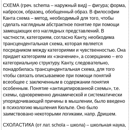
СХЕМА (греч. schema – наружный вид) – фигура; форма,
набросок, образец, обобщенный образ. В философии
Канта схема – метод, необходимый для того, чтобы
сделать наглядным абстрактное понятие при помощи
замещающих его наглядных представлений. В
частности, категориям, согласно Канту, необходима
трансцендентальная схема, которая является
посредником между категориями и чувственностью. Она
придает категориям их «значение», а созерцанию – его
категориальную структуру. Канту, следовательно,
понадобилась трансцендентальная схема, для того
чтобы связать описываемое при помощи понятий
всеобщее с заключенным в содержании понятия
особенным. Понятие «антиципированной схемы», т.е.
схемы, одновременно динамической и систематически
упорядочивающей причины в мышлении, было введено
в психологию мышления Кюльпе. Оно было
заимствовано некоторыми логиками, напр. Дришем.
СХОЛАСТИКА (от лат. schola – школа) – школьная наука,