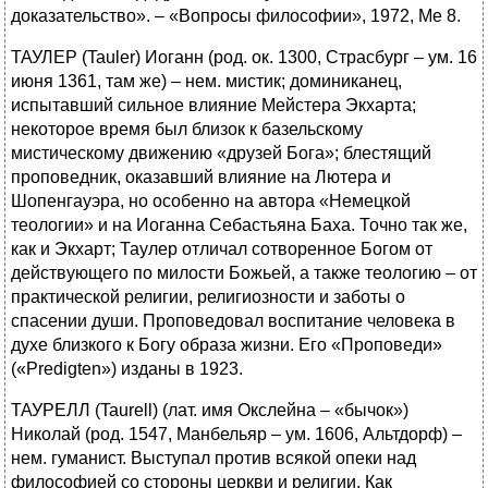
доказательство». – «Вопросы философии», 1972, Me 8.
ТАУЛЕР (Tauler) Иоганн (род. ок. 1300, Страсбург – ум. 16
июня 1361, там же) – нем. мистик; доминиканец,
испытавший сильное влияние Мейстера Экхарта;
некоторое время был близок к базельскому
мистическому движению «друзей Бога»; блестящий
проповедник, оказавший влияние на Лютера и
Шопенгауэра, но особенно на автора «Немецкой
теологии» и на Иоганна Себастьяна Баха. Точно так же,
как и Экхарт; Таулер отличал сотворенное Богом от
действующего по милости Божьей, а также теологию – от
практической религии, религиозности и заботы о
спасении души. Проповедовал воспитание человека в
духе близкого к Богу образа жизни. Его «Проповеди»
(«Predigten») изданы в 1923.
ТАУРЕЛЛ (Taurell) (лат. имя Окслейна – «бычок»)
Николай (род. 1547, Манбельяр – ум. 1606, Альтдорф) –
нем. гуманист. Выступал против всякой опеки над
философией со стороны церкви и религии. Как