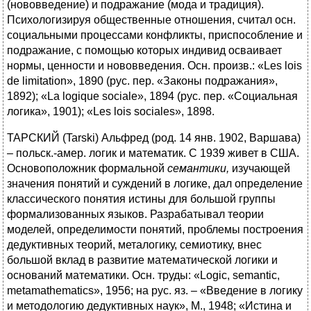
(нововведение) и подражание (мода и традиция).
Психологизируя общественные отношения, считал осн.
социальными процессами конфликты, приспособление и
подражание, с помощью которых индивид осваивает
нормы, ценности и нововведения. Осн. произв.: «Les lois
de limitation», 1890 (рус. пер. «Законы подражания»,
1892); «La logique sociale», 1894 (рус. пер. «Социальная
логика», 1901); «Les lois sociales», 1898.
ТАРСКИЙ (Tarski) Альфред (род. 14 янв. 1902, Варшава)
– польск.-амер. логик и математик. С 1939 живет в США.
Основоположник формальной
семантики,
изучающей
значения понятий и суждений в логике, дал определение
классического понятия истины для большой группы
формализованных языков. Разрабатывал теории
моделей, определимости понятий, проблемы построения
дедуктивных теорий, металогику, семиотику, внес
большой вклад в развитие математической логики и
оснований математики. Осн. труды: «Logic, semantic,
metamathematics», 1956; на рус. яз. – «Введение в логику
и методологию дедуктивных наук», М., 1948; «Истина и