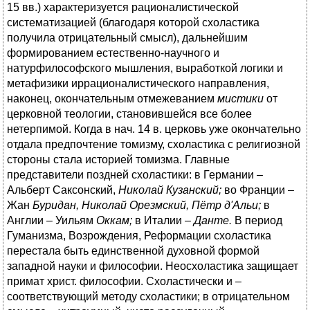
15 вв.) характеризуется рационалистической
систематизацией (благодаря которой схоластика
получила отрицательный смысл), дальнейшим
формированием естественно-научного и
натурфилософского мышления, выработкой логики и
метафизики иррационалистического направления,
наконец, окончательным отмежеванием
мистики
от
церковной теологии, становившейся все более
нетерпимой. Когда в нач. 14 в. церковь уже окончательно
отдала предпочтение томизму, схоластика с религиозной
стороны стала историей томизма. Главные
представители поздней схоластики: в Германии –
Альберт Саксонский,
Николай Кузанский;
во Франции –
Жан
Буридан, Николай Орезмский, Пётр д'Альи;
в
Англии – Уильям
Оккам;
в Италии –
Данте.
В период
Гуманизма, Возрождения, Реформации схоластика
перестала быть единственной духовной формой
западной науки и философии. Неосхоластика защищает
примат христ. философии. Схоластически и –
соответствующий методу схоластики; в отрицательном