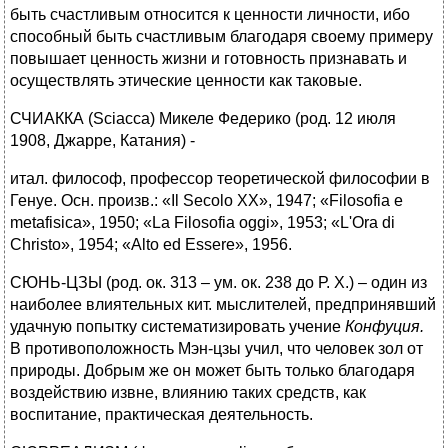
быть счастливым относится к ценности личности, ибо
способный быть счастливым благодаря своему примеру
повышает ценность жизни и готовность признавать и
осуществлять этические ценности как таковые.
СЧИАККА (Sciacca) Микеле Федерико (род. 12 июля
1908, Джарре, Катания) -
итал. философ, профессор теоретической философии в
Генуе. Осн. произв.: «Il Secolo XX», 1947; «Filosofia е
metafisica», 1950; «La Filosofia oggi», 1953; «L'Ora di
Christo», 1954; «Alto ed Essere», 1956.
СЮНЬ-ЦЗЫ (род. ок. 313 – ум. ок. 238 до Р. X.) – один из
наиболее влиятельных кит. мыслителей, предпринявший
удачную попытку систематизировать учение
Конфуция.
В противоположность Мэн-цзы учил, что человек зол от
природы. Добрым же он может быть только благодаря
воздействию извне, влиянию таких средств, как
воспитание, практическая деятельность.