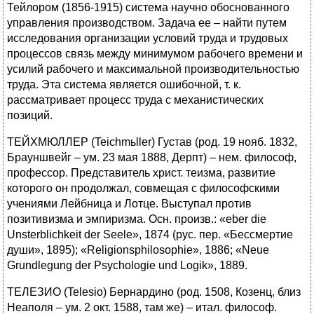
Тейлором (1856-1915) система научно обоснованного
управления производством. Задача ее – найти путем
исследования организации условий труда и трудовых
процессов связь между минимумом рабочего времени и
усилий рабочего и максимальной производительностью
труда. Эта система является ошибочной, т. к.
рассматривает процесс труда с механистических
позиций.
ТЕЙХМЮЛЛЕР (Teichmьller) Густав (род. 19 нояб. 1832,
Брауншвейг – ум. 23 мая 1888, Дерпт) – нем. философ,
профессор. Представитель христ. теизма, развитие
которого он продолжал, совмещая с философскими
учениями Лейбница и Лотце. Выступал против
позитивизма и эмпиризма. Осн. произв.: «eber die
Unsterblichkeit der Seele», 1874 (рус. пер. «Бессмертие
души», 1895); «Religionsphilosophie», 1886; «Neue
Grundlegung der Psychologie und Logik», 1889.
ТЕЛЕЗИО (Telesio) Бернардино (род. 1508, Козенц, близ
Неаполя – ум. 2 окт. 1588, там же) – итал. философ.