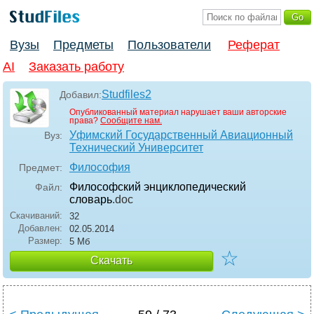
Вузы
Предметы
Пользователи
Реферат
AI
Заказать работу
Studfiles2
Добавил:
Опубликованный материал нарушает ваши авторские
права?
Сообщите нам.
Уфимский Государственный Авиационный
Вуз:
Технический Университет
Философия
Предмет:
Философский энциклопедический
Файл:
словарь
.doc
Скачиваний:
32
Добавлен:
02.05.2014
Размер:
5 Мб
☆
Скачать