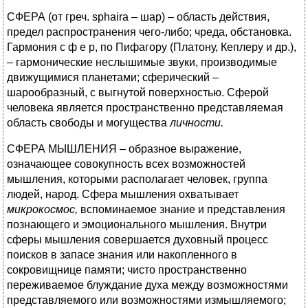
СФЕРА (от греч. sphaira – шар) – область действия,
предел распространения чего-либо; чреда, обстановка.
Гармония с ф е р, по Пифагору (Платону, Кеплеру и др.),
– гармонические неслышимые звуки, производимые
движущимися планетами; сферический –
шарообразный, с выгнутой поверхностью. Сферой
человека является пространственно представляемая
область свободы и могущества
личности.
СФЕРА МЫШЛЕНИЯ – образное выражение,
означающее совокупность всех возможностей
мышления, которыми располагает человек, группа
людей, народ. Сфера мышления охватывает
микрокосмос,
вспоминаемое знание и представления
познающего и эмоционального мышления. Внутри
сферы мышления совершается духовный процесс
поисков в запасе знания или накопленного в
сокровищнице памяти; чисто пространственно
переживаемое блуждание духа между возможностями
представляемого или возможностями измышляемого;