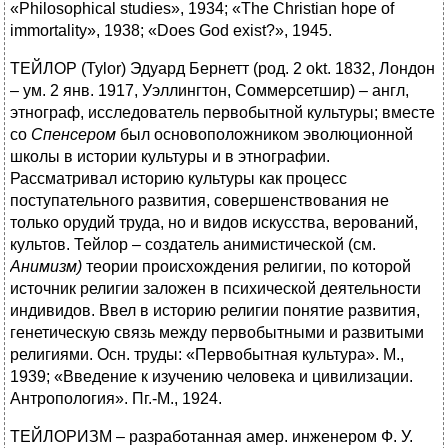
«Philosophical studies», 1934; «The Christian hope of
immortality», 1938; «Does God exist?», 1945.
ТЕЙЛОР (Tylor) Эдуард Бернетт (род. 2 okt. 1832, Лондон
– ум. 2 янв. 1917, Уэллингтон, Соммерсетшир) – англ,
этнограф, исследователь первобытной культуры; вместе
со
Спенсером
был основоположником эволюционной
школы в истории культуры и в этнографии.
Рассматривал историю культуры как процесс
поступательного развития, совершенствования не
только орудий труда, но и видов искусства, верований,
культов. Тейлор – создатель анимистической (см.
Анимизм)
теории происхождения религии, по которой
источник религии заложен в психической деятельности
индивидов. Ввел в историю религии понятие развития,
генетическую связь между первобытными и развитыми
религиями. Осн. труды: «Первобытная культура». М.,
1939; «Введение к изучению человека и цивилизации.
Антропология». Пг.-М., 1924.
ТЕЙЛОРИЗМ – разработанная амер. инженером Ф. У.