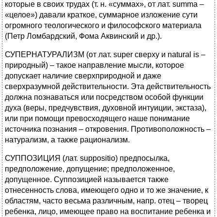
которые в своих трудах (т. н. «суммах», от лат. summa –
«целое») давали краткое, суммарное изложение сути
огромного теологического и философского материала
(Петр Ломбардский, Фома Аквинский и др.).
СУПЕРНАТУРАЛИЗМ (от лат. super сверху и natural is –
природный) – такое направление мысли, которое
допускает наличие сверхприродной и даже
сверхразумной действительности. Эта действительность
должна познаваться или посредством особой функции
духа (веры, предчувствия, духовной интуиции, экстаза),
или при помощи превосходящего наше понимание
источника познания – откровения. Противоположность –
натурализм, а также рационализм.
СУППОЗИЦИЯ (лат. suppositio) предпосылка,
предположение, допущение; предположенное,
допущенное. Суппозицией называется также
отнесенность слова, имеющего одно и то же значение, к
областям, часто весьма различным, напр. отец – творец
ребенка, лицо, имеющее право на воспитание ребенка и