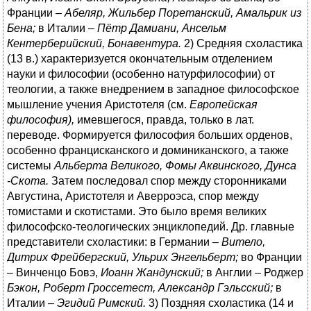
Франции –
Абеляр, Жильбер Поретанский, Амальрик из
Бена;
в Италии –
Пётр Дамиани, Ансельм
Кентерберийский, Бонавентура.
2) Средняя схоластика
(13 в.) характеризуется окончательным отделением
науки и философии (особенно натурфилософии) от
теологии, а также внедрением в западное философское
мышление учения Аристотеля (см.
Европейская
философия),
имевшегося, правда, только в лат.
переводе. Формируется философия больших орденов,
особенно францисканского и доминиканского, а также
системы
Альберта Великого, Фомы Аквинского, Дунса
-Скота.
Затем последовал спор между сторонниками
Августина, Аристотеля и Аверроэса, спор между
томистами и скотистами. Это было время великих
философско-теологических энциклопедий. Др. главные
представители схоластики: в Германии –
Витело,
Дитрих Фрейбергский, Ульрих Энгельберт;
во Франции
– Винченцо Бовэ,
Иоанн Жандунский;
в Англии – Роджер
Бэкон, Роберт Гроссетест, Александр Гэльсский;
в
Италии –
Эгидий Римский.
3) Поздняя схоластика (14 и