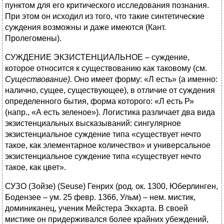
пунктом для его критического исследования познания.
При этом он исходил из того, что такие синтетические
суждения возможны и даже имеются (Кант.
Пролегомены).
СУЖДЕНИЕ ЭКЗИСТЕНЦИАЛЬНОЕ – суждение,
которое относится к существованию как таковому (см.
Существование).
Оно имеет форму: «Л есть» (а именно:
налично, сущее, существующее), в отличие от суждения
определенного бытия, форма которого: «Л есть Р»
(напр., «А есть зеленое»). Логистика различает два вида
экзистенциальных высказываний: сингулярное
экзистенциальное суждение типа «существует нечто
такое, как элементарное количество» и универсальное
экзистенциальное суждение типа «существует нечто
такое, как цвет».
СУЗО (Зойзе) (Seuse) Генрих (род. ок. 1300, Юберлинген,
Бодензее – ум. 25 февр. 1366, Ульм) – нем. мистик,
доминиканец, ученик Мейстера Экхарта. В своей
мистике он придерживался более крайних убеждений,