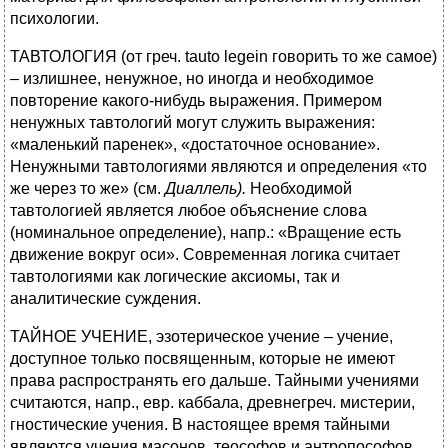
психологии.
ТАВТОЛОГИЯ (от греч. tauto legein говорить то же самое)
– излишнее, ненужное, но иногда и необходимое
повторение какого-нибудь выражения. Примером
ненужных тавтологий могут служить выражения:
«маленький паренек», «достаточное основание».
Ненужными тавтологиями являются и определения «то
же через то же» (см.
Диаллель).
Необходимой
тавтологией является любое объяснение слова
(номинальное определение), напр.: «Вращение есть
движение вокруг оси». Современная логика считает
тавтологиями как логические аксиомы, так и
аналитические суждения.
ТАЙНОЕ УЧЕНИЕ, эзотерическое учение – учение,
доступное только посвященным, которые не имеют
права распространять его дальше. Тайными учениями
считаются, напр., евр. каббала, древнегреч. мистерии,
гностические учения. В настоящее время тайными
являются учения масонов, теософов и антропософов.