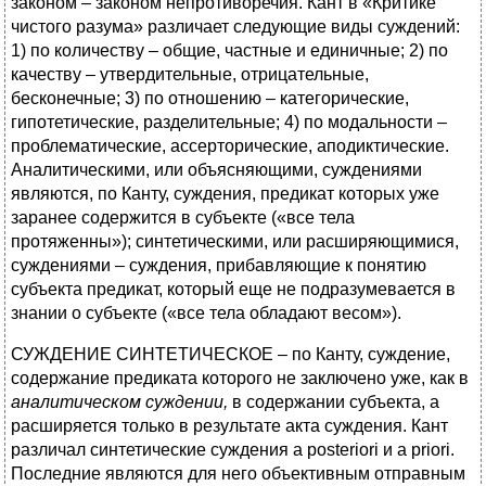
законом – законом непротиворечия. Кант в «Критике
чистого разума» различает следующие виды суждений:
1) по количеству – общие, частные и единичные; 2) по
качеству – утвердительные, отрицательные,
бесконечные; 3) по отношению – категорические,
гипотетические, разделительные; 4) по модальности –
проблематические, ассерторические, аподиктические.
Аналитическими, или объясняющими, суждениями
являются, по Канту, суждения, предикат которых уже
заранее содержится в субъекте («все тела
протяженны»); синтетическими, или расширяющимися,
суждениями – суждения, прибавляющие к понятию
субъекта предикат, который еще не подразумевается в
знании о субъекте («все тела обладают весом»).
СУЖДЕНИЕ СИНТЕТИЧЕСКОЕ – по Канту, суждение,
содержание предиката которого не заключено уже, как в
аналитическом суждении,
в содержании субъекта, а
расширяется только в результате акта суждения. Кант
различал синтетические суждения a posteriori и a priori.
Последние являются для него объективным отправным