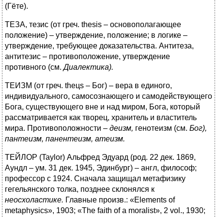
(Гёте).
ТЕЗА, тезис (от греч. thesis – основополагающее
положение) – утверждение, положение; в логике –
утверждение, требующее доказательства. Антитеза,
антитезис – противоположение, утверждение
противного (см.
Диалектика).
ТЕИЗМ (от греч. theцs – Бог) – вера в единого,
индивидуального, самосознающего и самодействующего
Бога, существующего вне и над миром, Бога, который
рассматривается как творец, хранитель и властитель
мира. Противоположности –
деизм,
генотеизм (см.
Бог),
пантеизм, панентеизм, атеизм.
ТЕЙЛОР (Taylor) Альфред Эдуард (род. 22 дек. 1869,
Аундл – ум. 31 дек. 1945, Эдинбург) – англ, философ;
профессор с 1924. Сначала защищал метафизику
гегельянского толка, позднее склонялся к
неосхоластике.
Главные произв.: «Elements of
metaphysics», 1903; «The faith of a moralist», 2 vol., 1930;