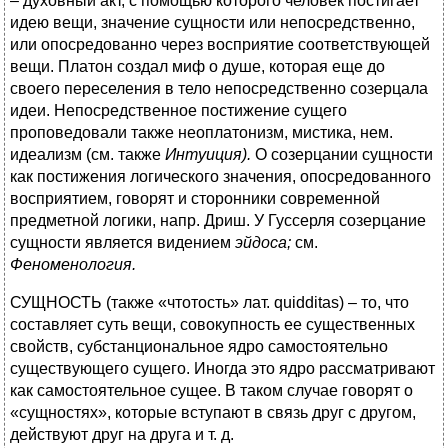
– духовный акт, с помощью которого человек постигает
идею вещи, значение сущности или непосредственно,
или опосредованно через восприятие соответствующей
вещи. Платон создал миф о душе, которая еще до
своего переселения в тело непосредственно созерцала
идеи. Непосредственное постижение сущего
проповедовали также неоплатонизм, мистика, нем.
идеализм (см. также
Интуиция).
О созерцании сущности
как постижения логического значения, опосредованного
восприятием, говорят и сторонники современной
предметной логики, напр. Дриш. У Гуссерля созерцание
сущности является видением
эйдоса;
см.
Феноменология.
СУЩНОСТЬ (также «чтотость» лат. quidditas) – то, что
составляет суть вещи, совокупность ее существенных
свойств, субстанциональное ядро самостоятельно
существующего сущего. Иногда это ядро рассматривают
как самостоятельное сущее. В таком случае говорят о
«сущностях», которые вступают в связь друг с другом,
действуют друг на друга и т. д.