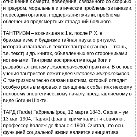
отношения к смерти, поведения, связанного со скорбью
и трауром, моральные и этические проблемы эвтаназии,
пересадки органов, поддержания жизни, проблемы
облегчения предсмертных страданий больного.
ТАНТРИЗМ – возникшая в 1 в. после Р. X. в
брахманизме и буддизме тайная наука о ритуале,
которая излагалась в текстах-тантрах (санскр. – ткань,
т.е. текст) и др. книгах, объявленных его сторонниками
истинными. Тантризм воспринял методы йоги и
разработал систему
экзотерической
практики. В основе
учения тантристов лежит идея
человека-микрокосмоса.
С
тантризмом тесно связан шактизм, который отводит
особую роль в мировых и священных событиях некоему
половому энергетичеескому началу, представляемому в
виде богини Шакти.
ТАРД (Tarde) Габриель (род. 12 марта 1843, Сарла – ум.
13 мая 1904, Париж) франц. криминалист и социолог,
профессор Коллеж де Франс с 1900. Считал, что осн.
функцией социальной жизни является инициатива