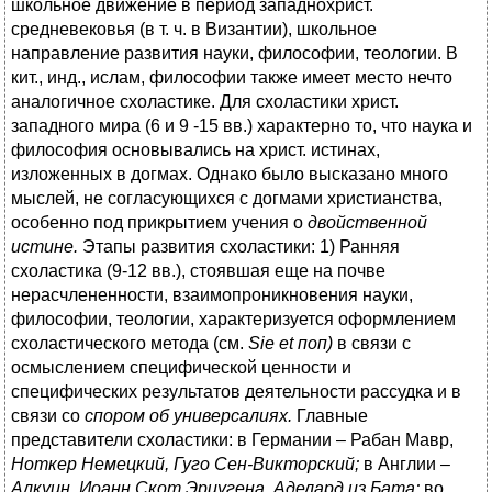
школьное движение в период западнохрист.
средневековья (в т. ч. в Византии), школьное
направление развития науки, философии, теологии. В
кит., инд., ислам, философии также имеет место нечто
аналогичное схоластике. Для схоластики христ.
западного мира (6 и 9 -15 вв.) характерно то, что наука и
философия основывались на христ. истинах,
изложенных в догмах. Однако было высказано много
мыслей, не согласующихся с догмами христианства,
особенно под прикрытием учения о
двойственной
истине.
Этапы развития схоластики: 1) Ранняя
схоластика (9-12 вв.), стоявшая еще на почве
нерасчлененности, взаимопроникновения науки,
философии, теологии, характеризуется оформлением
схоластического метода (см.
Sie et
поп)
в связи с
осмыслением специфической ценности и
специфических результатов деятельности рассудка и в
связи со
спором об универсалиях.
Главные
представители схоластики: в Германии – Рабан Мавр,
Ноткер Немецкий, Гуго Сен-Викторский;
в Англии –
Алкуин, Иоанн Скот Эриугена, Аделард из Бата;
во