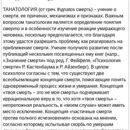
ТАНАТОЛОГИЯ (от греч. thдnatos смерть) – учение о
смерти, ее причинах, механизмах и признаках. Важным
вопросом танатологии является определение понятия
смерти
и в особенности изучение реакции умирающего
человека, поскольку предполагается, что благодаря
этому удастся разрешить проблему, как реагировать на
приближение смерти. Учение получило развитие после
публикаций нескольких посвященных ему книг (напр.,
«Значение смерти» под ред. Г. Фейфеля, «Психология
смерти» Р. Кастенбаума и Р. Айзенберг). В целом
психологи согласны с тем, что существуют две
всеобъемлющие концепции смерти, помогающие понять
одновременный процесс жизни и умирания. Концепция
«твоя смерть – это не моя смерть» подчеркивает
иррациональную веру в то, что хотя «твоя смерть» –
непреложная реальность, в «моем случае» может иметь
место исключение. Концепция «частичные смерти
против полного исчезновения» основана на мнении,
согласно которому, испытывая скорбь по умершим