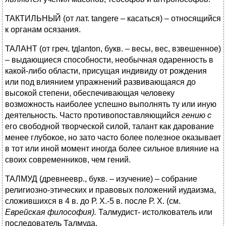
ТАКТИЛЬНЫЙ (от лат. tangere – касаться) – относящийся
к органам осязания.
ТАЛАНТ (от греч. tдlanton, букв. – весы, вес, взвешенное)
– выдающиеся способности, необычная одаренность в
какой-либо области, присущая индивиду от рождения
или под влиянием упражнений развивающаяся до
высокой степени, обеспечивающая человеку
возможность наиболее успешно выполнять ту или иную
деятельность. Часто противопоставляющийся
гению с
его свободной творческой силой, талант как дарование
менее глубокое, но зато часто более полезное оказывает
в тот или иной момент иногда более сильное влияние на
своих современников, чем гений.
ТАЛМУД (древнеевр., букв. – изучение) – собрание
религиозно-этических и правовых положений иудаизма,
сложившихся в 4 в. до Р. X.-5 в. после Р. X. (см.
Еврейская философия).
Талмудист- истолкователь или
последователь Талмуда.