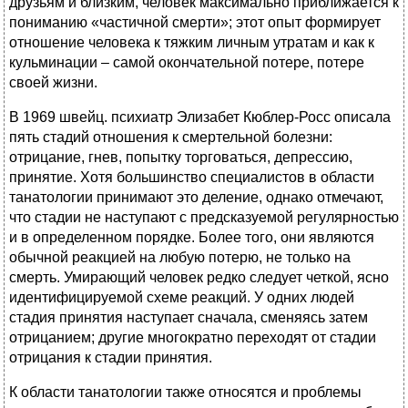
друзьям и близким, человек максимально приближается к
пониманию «частичной смерти»; этот опыт формирует
отношение человека к тяжким личным утратам и как к
кульминации – самой окончательной потере, потере
своей жизни.
В 1969 швейц. психиатр Элизабет Кюблер-Росс описала
пять стадий отношения к смертельной болезни:
отрицание, гнев, попытку торговаться, депрессию,
принятие. Хотя большинство специалистов в области
танатологии принимают это деление, однако отмечают,
что стадии не наступают с предсказуемой регулярностью
и в определенном порядке. Более того, они являются
обычной реакцией на любую потерю, не только на
смерть. Умирающий человек редко следует четкой, ясно
идентифицируемой схеме реакций. У одних людей
стадия принятия наступает сначала, сменяясь затем
отрицанием; другие многократно переходят от стадии
отрицания к стадии принятия.
К области танатологии также относятся и проблемы