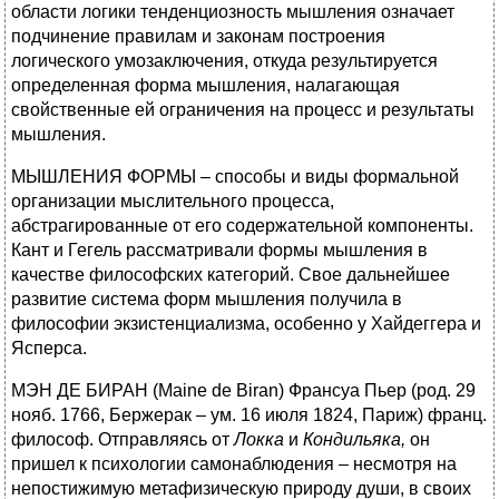
области логики тенденциозность мышления означает
подчинение правилам и законам построения
логического умозаключения, откуда результируется
определенная форма мышления, налагающая
свойственные ей ограничения на процесс и результаты
мышления.
МЫШЛЕНИЯ ФОРМЫ – способы и виды формальной
организации мыслительного процесса,
абстрагированные от его содержательной компоненты.
Кант и Гегель рассматривали формы мышления в
качестве философских категорий. Свое дальнейшее
развитие система форм мышления получила в
философии экзистенциализма, особенно у Хайдеггера и
Ясперса.
МЭН ДЕ БИРАН (Maine de Biran) Франсуа Пьер (род. 29
нояб. 1766, Бержерак – ум. 16 июля 1824, Париж) франц.
философ. Отправляясь от
Локка
и
Кондильяка,
он
пришел к психологии самонаблюдения – несмотря на
непостижимую метафизическую природу души, в своих