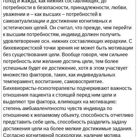
голод и жажда, как нижних составляющих, до
потребности в безопасности, принадлежности, любви,
уважении и – как высших – потребностей в
самоактуализации и достижении когнитивных и
эстетических целей. Он считал, что прежде, чем перейти
к высшим потребностям, индивид должен получить
удовлетворение осн. нижних составляющих иерархии. С
бихевиористской точки зрения не может быть мотивации
без существования цели. Вообще говоря, чем сильнее
потребность или желание достичь цели, тем более
успешным будет ее достижение, хотя в этом участвует
множество факторов, таких, как индивидуальных
темперамент, воспитание, самовосприятие.
Бихевиористы-психотерапевты подчеркивают важность
отношения пациента к стоящей перед ним цели и
выделяют три фактора, влияющих на мотивацию:
степень
амбивалентности
чувств индивида по
отношению к желаемому объекту, способность отчетливо
представить себе цель, способность разделить задачу
достижения цели на более мелкие достижимые задания.
Согласно когнитивной психологии, наличие мотива