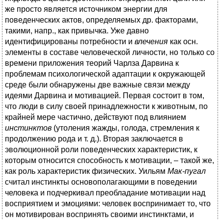
же просто является источником энергии для
поведенческих актов, определяемых др. факторами,
такими, напр., как привычка. Уже давно
идентифицированы потребности и
влечения
как осн.
элементы в составе человеческой личности, но только со
времени приложения теорий Чарлза Дарвина к
проблемам психологической адаптации к окружающей
среде были обнаружены две важные связи между
идеями Дарвина и мотивацией. Первая состоит в том,
что люди в силу своей принадлежности к животным, по
крайней мере частично, действуют под влиянием
инстинктов
(утоления жажды, голода, стремления к
продолжению рода и т. д.). Вторая заключается в
эволюционной роли поведенческих характеристик, к
которым относится способность к мотивации, – такой же,
как роль характеристик физических. Уильям
Мак-пугал
считал инстинкты основополагающими в поведении
человека и подчеркивал преобладание мотивации над
восприятием и эмоциями: человек воспринимает то, что
он мотивирован воспринять своими инстинктами, и