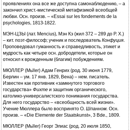
проявлениях она все же доступна самонаблюдению, – а
закончил христ.-мистической метафизикой всеобщей
любви. Осн. произв. – «Essai sur les fondements de la
psychologies, 1813-1822.
МЭН-ЦЗЫ (лат. Mencius), Мэн Кэ (жил 372 – 289 до Р. X.)
– кит. поэт-философ; ученик и последователь
Конфуция.
Проповедовал гуманность и справедливость, этикет и
мудрость как четыре осн. добродетели, которые он
относил к врожденным (благим) побуждениям.
МЮЛЛЕР (Mьller) Адам Генрих (род. 30 июня 1779,
Берлин – ум. 17 янв. 1829, Вена) – нем. писатель.
Известен как противник «замкнутого торгового
государства»
Фихте
и защитник органического,
католико-универсалистского понимания государства.
Для него государство – «всеобщность всей жизни».
Учение Мюллера было воспринято О.
Шпанном.
Осн.
произв. – «Die Elemente der Staatskunst», 3 Bde., 1809.
МЮЛЛЕР (Mьller) Георг Элиас (род. 20 июля 1850,