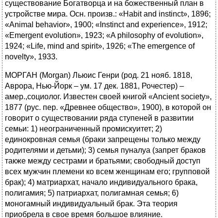
существование Богатворца и на божественный план в
устройстве мира. Осн. произв.: «Habit and instinct», 1896;
«Animal behavior», 1900; «Instinct and experience», 1912;
«Emergent evolution», 1923; «A philosophy of evolution»,
1924; «Life, mind and spirit», 1926; «The emergence of
novelty», 1933.
МОРГАН (Morgan) Льюис Генри (род. 21 нояб. 1818,
Аврора, Нью-Йорк – ум. 17 дек. 1881, Рочестер) –
амер.,социолог. Известен своей книгой «Ancient society»,
1877 (рус. пер. «Древнее общество», 1900), в которой он
говорит о существовании ряда ступеней в развитии
семьи: 1) неограниченный промискуитет; 2)
единокровная семья (браки запрещены только между
родителями и детьми); 3) семья пуналуа (запрет браков
также между сестрами и братьями; свободный доступ
всех мужчин племени ко всем женщинам его; групповой
брак); 4) матриархат, начало индивидуального брака,
полигамия; 5) патриархат, полигамная семья; 6)
моногамный индивидуальный брак. Эта теория
приобрела в свое время большое влияние.