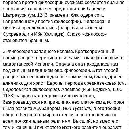
периода против философии суфизма создается сильная
оппозиция; главные ее представители
Гаэали
и
Шахразури (ум. 1243, знаменит благодаря соч.,
направленному против философии). Философы и
мистики преследовались (напр. были казнены
Сухраварди и Ибн Халладж). Слово «философ»
становится бранным.
3. Философия западного ислама. Кратковременный
новый расцвет переживала исламистская философия в
мавританской Испании. Сначала она находилась там
под сильным влиянием евр. философии. Этот второй
расцвет менее важен для нее самой, чем, благодаря ее
влиянию, для христ. Европы периода средневековья (см.
Европейская философия).
Авемпас (Ибн Баджжа, 1100-
1138) разработал теорию самоискупления,
базировавшуюся на принципах неоплатонизма, которая
была развита Абубацером
(Ибн Туфайль)
в его теории
общего бегства от мира и скепсиса по отношению ко
всем положительным религиям. Высший, но вместе с
тем и конечный пункт этого краткого развития образует