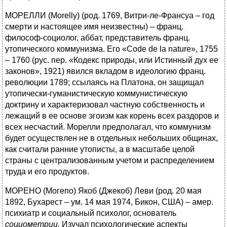
МОРЕЛЛИ (Morelly) (род. 1769, Витри-ле-Франсуа – год
смерти и настоящее имя неизвестны) – франц.
философ-социолог, аббат, представитель франц.
утопического коммунизма. Его «Code de la nature», 1755
– 1760 (рус. пер. «Кодекс природы, или Истинный дух ее
законов», 1921) явился вкладом в идеологию франц.
революции 1789; ссылаясь на Платона, он защищал
утопически-гуманистическую коммунистическую
доктрину и характеризовал частную собственность и
лежащий в ее основе эгоизм как корень всех раздоров и
всех несчастий. Морелли предполагал, что коммунизм
будет осуществлен не в отдельных небольших общинах,
как считали ранние утописты, а в масштабе целой
страны с централизованным учетом и распределением
труда и его продуктов.
МОРЕНО (Могепо) Якоб (Джекоб) Леви (род. 20 мая
1892, Бухарест – ум. 14 мая 1974, Бикон, США) – амер.
психиатр и социальный психолог, основатель
социометрии.
Изучал психологические аспекты