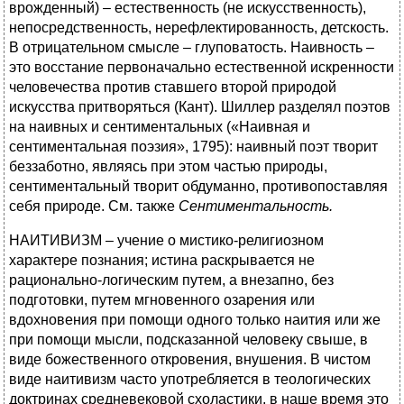
врожденный) – естественность (не искусственность),
непосредственность, нерефлектированность, детскость.
В отрицательном смысле – глуповатость. Наивность –
это восстание первоначально естественной искренности
человечества против ставшего второй природой
искусства притворяться (Кант). Шиллер разделял поэтов
на наивных и сентиментальных («Наивная и
сентиментальная поэзия», 1795): наивный поэт творит
беззаботно, являясь при этом частью природы,
сентиментальный творит обдуманно, противопоставляя
себя природе. См. также
Сентиментальность.
НАИТИВИЗМ – учение о мистико-религиозном
характере познания; истина раскрывается не
рационально-логическим путем, а внезапно, без
подготовки, путем мгновенного озарения или
вдохновения при помощи одного только наития или же
при помощи мысли, подсказанной человеку свыше, в
виде божественного откровения, внушения. В чистом
виде наитивизм часто употребляется в теологических
доктринах средневековой схоластики, в наше время это