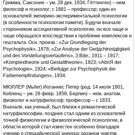
Гримма, Саксония – ум. 28 дек. 1934, Гёттинген) – нем.
философ и психолог; с 1881 – профессор; один из
основателей эмпирико-экспериментальной психологии
(в особенности психологии памяти). Будучи вначале
сторонником ассоциативной психологии, он все чаще и
чаще обращался впоследствии к проблеме комплексов и
гештальта. Осн. произв.: «Zur Grundlegung der
Psychophysik», 1878; «Zur Analyse der Gedдchtnistдtigkeit
und des Vorstellungsverlaufens», 3 Bde., 1911 – 1917;
«Komplextheorie und Gestalttheorie», 1923; «AbriЯ der
Psychologie», 1924; «Beitrдge zur Psychophysik der
Farbenempfindungen», 1934.
МЮЛЛЕР (Mьller) Иоганнес Петер (род. 14 июля 1801,
Кобленц – ум. 28 февр. 1858, Берлин) – нем. анатом,
физиолог и натурфилософ; профессор – с 1833.
Вначале, как ученый, был близок к романтической
натурфилософии, позднее стал одним из основателей
точной физиологии и физиологической психологии, в
области которой стал известен особенно благодаря
учению о
специфической энергии органов чувств,