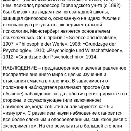
нем. психолог, профессор Гарвардского ун-та (с 1892);
был близок к взглядам нем. югозападной школы,
защищал философию, основанную на идеях
Фихте
и
включающую результаты экспериментальной
психологии. Мюнстерберг является основателем
психотехники.
Осн. произв.: «Science and idealism»,
1907; «Philosophie der Werte», 1908; «Grundzьge der
Psychologie», 1910; «Psychologie und Wirtschaftsleben»,
1912; «Grundzьge der Psychotechnik», 1914.
НАБЛЮДЕНИЕ – преднамеренное и целенаправленное
восприятие внешнего мира с целью изучения и
отыскания смысла в явлениях. В зависимости от
положения наблюдателя различают простое (или
обычное) наблюдение, когда события регистрируются со
стороны, и соучаствующее (или включенное)
наблюдение, когда события анализируются как бы
«изнутри». С развитием науки наблюдение становится
все более сложным и опосредованным, смыкающимся с
экспериментом. На его результаты в большей степени