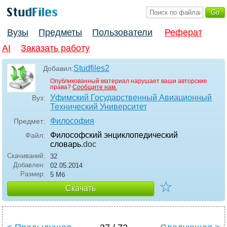
Вузы
Предметы
Пользователи
Реферат
AI
Заказать работу
Studfiles2
Добавил:
Опубликованный материал нарушает ваши авторские
права?
Сообщите нам.
Уфимский Государственный Авиационный
Вуз:
Технический Университет
Философия
Предмет:
Философский энциклопедический
Файл:
словарь
.doc
Скачиваний:
32
Добавлен:
02.05.2014
Размер:
5 Мб
☆
Скачать