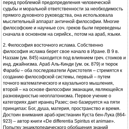
перед проблемой предопределения человеческой
судьбы и моральной ответственности за необходимость
прямого духовного руководства, она использовала
мыслительный аппарат античной философии. Многие
философские и научные соч. греков были переведены
сначала в основном на сирийск., потом на араб, языки.
2. Философия восточного ислама. Собственно
философия ислама берет свое начало в Иране. В 9 в.
Наззам (ум. 845) находится под влиянием греч. стоиков и
инд. джайнизма. Араб Аль-Кинди (ум. ок. 879) и тюрок
Фараби –
оба последователи Аристотеля – стремятся к
созданию философской системы, первый – путем
точного математического и каузального мышления,
второй – на основе философии эманации, являющейся
разновидностью неоплатонизма. Первое учение о
категориях дает иранец Разес; оно базируется на пяти
принципах: Бог, душа, материя, пространство и время.
Достоин внимания араб-христианин Куста бен-Лука (864-
923) – автор книги «De differentia Spiritus et animae».
Попытку энциклопедического обобщения знаний