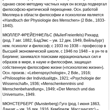
однако свою методику частных наук он всегда подвергал
философско-критической переоценке. Осн. работой
Мюллера в области философии и психологии является
«Handbuch der Physiologie des Menschen» (2 Bde., 1833-
1840).
МЮЛЛЕР-ФРЕЙЕНФЕЛЬС (MьllerFreienfels) Рихард
(род. 7 авг. 1882, БадЭмс – ум. 12 дек. 1949, Вейльбург)
нем. психолог и философ; с 1933 по 1938 – профессор в
Высшей экономической школе, с 1946 по 1948 – в ун-те в
Берлине; занимался поисками иррациональных сил и
образов в мире, в науке и философии, защищал
собственную философию жизни («психологию жизни»).
Осн. произв.: «Lebenspsychologie», 2 Bde., 1916;
«Philosophie der Individualitдt», 1921; «Psychologie der
Wissenschaft», 1936; «Menschenkenntnis und
Menschenbehandlung», 1949; «Der Mensch und das
Universum», 1949.
МЮНСТЕРБЕРГ (Mьnsterberg) Гуго (род. l июня 1863,
Данциг – ум. 16 дек. 1916, Кембридж, Массачусетс) –