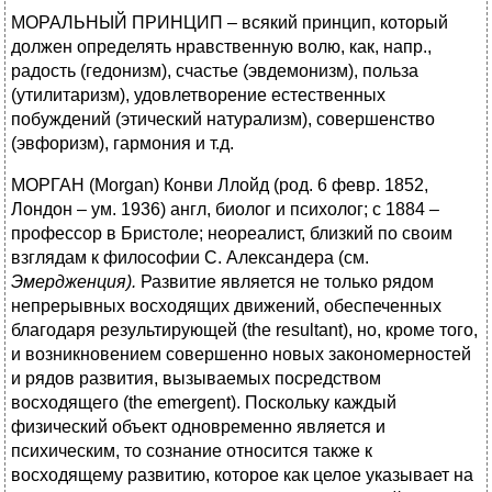
МОРАЛЬНЫЙ ПРИНЦИП – всякий принцип, который
должен определять нравственную волю, как, напр.,
радость (гедонизм), счастье (эвдемонизм), польза
(утилитаризм), удовлетворение естественных
побуждений (этический натурализм), совершенство
(эвфоризм), гармония и т.д.
МОРГАН (Morgan) Конви Ллойд (род. 6 февр. 1852,
Лондон – ум. 1936) англ, биолог и психолог; с 1884 –
профессор в Бристоле; неореалист, близкий по своим
взглядам к философии С. Александера (см.
Эмердженция).
Развитие является не только рядом
непрерывных восходящих движений, обеспеченных
благодаря результирующей (the resultant), но, кроме того,
и возникновением совершенно новых закономерностей
и рядов развития, вызываемых посредством
восходящего (the emergent). Поскольку каждый
физический объект одновременно является и
психическим, то сознание относится также к
восходящему развитию, которое как целое указывает на