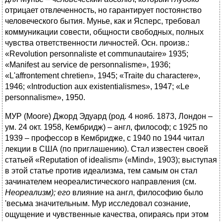
отрицает отвлеченность, но гарантирует постоянство
человеческого бытия. Мунье, как и Ясперс, требовал
коммуникации совести, общности свободных, полных
чувства ответственности личностей. Осн. произв.:
«Revolution personnaliste et communautaire» 1935;
«Manifest au service de personnalisme», 1936;
«L'affrontement chretien», 1945; «Traite du charactere»,
1946; «Introduction aux existentialismes», 1947; «Le
personnalisme», 1950.
МУР (Moore) Джорд Эдуард (род. 4 нояб. 1873, Лондон –
ум. 24 окт. 1958, Кембридж) – англ, философ; с 1925 по
1939 – профессор в Кембридже, с 1940 по 1944 читал
лекции в США (по приглашению). Стал известен своей
статьей «Reputation of idealism» («Mind», 1903); выступая
в этой статье против идеализма, тем самым он стал
зачинателем неореалистического направления (см.
Неореализм); его
влияние на англ, философию было
'весьма значительным. Мур исследовал сознание,
ощущение и чувственные качества, опираясь при этом