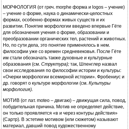
МОРФОЛОГИЯ (от греч. morphe форма и logos – учение)
– учение о форме, наука о динамически-целостных
формах, особенно формах живых существ и их
развитии. Понятие морфологии введено впервые Гёте
для обозначения учения о форме, образовании и
преобразовании органических тел, растений и животных.
Но, по сути дела, это понятие применялось в нем.
философии уже со времен средневековья. После Гёте
им стали обозначать также духовные и культурные
образования (см.
Структура);
так, Шпенглер назвал
свои исследования по философии истории и культуры:
«Очерки морфологии всемирной истории». Фробениус и
др. говорят о культуре морфологии (см.
Культуры
морфология).
МОТИВ (от лат. moteo – двигаю) – движущая сила, повод,
побудительная причина. Мотив не определяет действие,
он только проявляется «в и через контуры действия»
(Сартр). В эстетике мотивом (или сюжетом) называют
материал, давший повод художественному