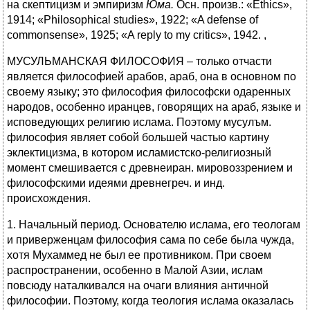
на скептицизм и эмпиризм
Юма.
Осн. произв.: «Ethics»,
1914; «Philosophical studies», 1922; «A defense of
commonsense», 1925; «A reply to my critics», 1942. ,
МУСУЛЬМАНСКАЯ ФИЛОСОФИЯ – только отчасти
является философией арабов, араб, она в основном по
своему языку; это философия философски одаренных
народов, особенно иранцев, говорящих на араб, языке и
исповедующих религию ислама. Поэтому мусулъм.
философия являет собой большей частью картину
эклектицизма, в котором исламистско-религиозный
момент смешивается с древнеиран. мировоззрением и
философскими идеями древнегреч. и инд.
происхождения.
1. Начальный период. Основателю ислама, его теологам
и приверженцам философия сама по себе была чужда,
хотя Мухаммед не был ее противником. При своем
распространении, особенно в Малой Азии, ислам
повсюду наталкивался на очаги влияния античной
философии. Поэтому, когда теология ислама оказалась