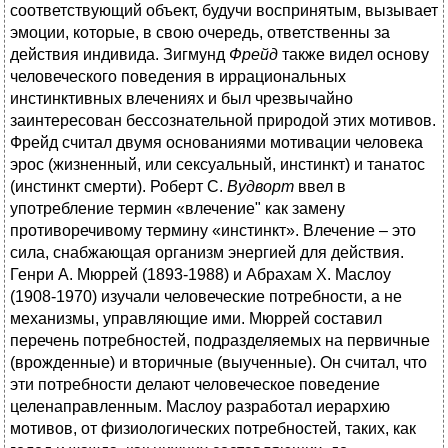
соответствующий объект, будучи воспринятым, вызывает
эмоции, которые, в свою очередь, ответственны за
действия индивида. Зигмунд
Фрейд
также видел основу
человеческого поведения в иррациональных
инстинктивных влечениях и был чрезвычайно
заинтересован бессознательной природой этих мотивов.
Фрейд считал двумя основаниями мотивации человека
эрос (жизненный, или сексуальный, инстинкт) и танатос
(инстинкт смерти). Роберт С.
Вудворт
ввел в
употребление термин «влечение" как замену
противоречивому термину «инстинкт». Влечение – это
сила, снабжающая организм энергией для действия.
Генри А. Мюррей (1893-1988) и Абрахам X. Маслоу
(1908-1970) изучали человеческие потребности, а не
механизмы, управляющие ими. Мюррей составил
перечень потребностей, подразделяемых на первичные
(врожденные) и вторичные (выученные). Он считал, что
эти потребности делают человеческое поведение
целенаправленным. Маслоу разработал иерархию
мотивов, от физиологических потребностей, таких, как