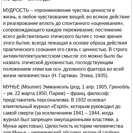
МУДРОСТЬ – «проникновение чувства ценности в
жизнь, в любое чувствование вещей, во всякое действие
и реагирование вплоть до спонтанного «оценивания»,
сопровождающего каждое переживание; постижение
всего действительно этического бытия с точки зрения
этого бытия; всегда лежащая в основе образа действия
практического сознания его связь с ценностью. В строго
антиинтеллектуалистском смысле это можно было бы
назвать этической духовностью, господствующим
положением этики как осн. духовного фактора во всей
жизни человечества» (Н. Гартман. Этика, 1935).
МУНЬЕ (Mounier) Эмманюэль (род. 1 апр. 1905, Гренобль
– ум. 22 марта 1950, Париж) – франц. философ;
представитель персонализма. В 1932 основал
влиятельный журнал «Esprit», которым руководил до
самой смерти (за исключением 1941 – 1944, когда
журнал был запрещен оккупационными властями, а
Мунье арестован). Целостность истории человечества
для Мунье – человеческий абсолют, который глубоко