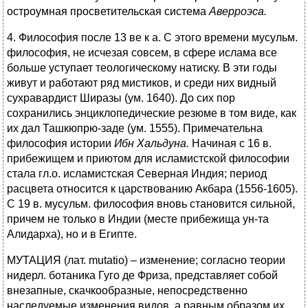
остроумная просветительская система
Аверроэса.
4. Философия после 13 ве к а. С этого времени мусульм.
философия, не исчезая совсем, в сфере ислама все
больше уступает теологическому натиску. В эти годы
живут и работают ряд мистиков, и среди них видный
сухравардист Ширазы (ум. 1640). До сих пор
сохранились энциклопедические резюме в том виде, как
их дал Ташкюпрю-заде (ум. 1555). Примечательна
философия истории
Ибн Хальдуна.
Начиная с 16 в.
прибежищем и приютом для исламистской философии
стала гл.о. исламистская Северная Индия; период
расцвета относится к царствованию Акбара (1556-1605).
С 19 в. мусульм. философия вновь становится сильной,
причем не только в Индии (месте прибежища ун-та
Алидарха), но и в Египте.
МУТАЦИЯ (лат. mutatio) – изменение; согласно теории
нидерл. ботаника Гуго де Фриза, представляет собой
внезапные, скачкообразные, непосредственно
наследуемые изменения видов, а равным образом их