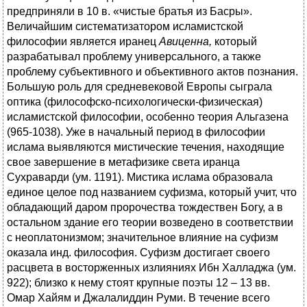
предприняли в 10 в. «чистые братья из Басры».
Величайшим систематизатором исламистской
философии является иранец
Авиценна,
который
разрабатывал проблему универсального, а также
проблему субъективного и объективного актов познания.
Большую роль для средневековой Европы сыграла
оптика (философско-психологически-физическая)
исламистской философии, особенно теория Альгазена
(965-1038). Уже в начальный период в философии
ислама выявляются мистические течения, находящие
свое завершение в метафизике света иранца
Сухраварди (ум. 1191). Мистика ислама образовала
единое целое под названием суфизма, который учит, что
обладающий даром пророчества тождествен Богу, а в
остальном здание его теории возведено в соответствии
с неоплатонизмом; значительное влияние на суфизм
оказала инд. философия. Суфизм достигает своего
расцвета в восторженных излияниях Ибн Халладжа (ум.
922); близко к нему стоят крупные поэты 12 – 13 вв.
Омар Хайям и Джалалиддин Руми. В течение всего