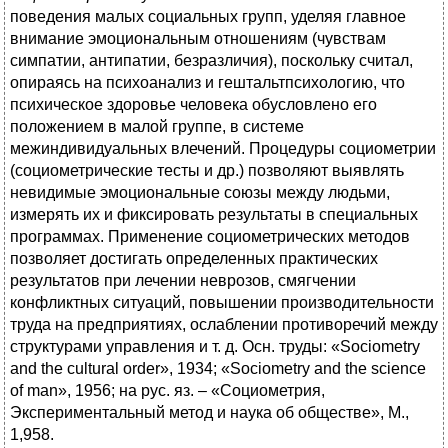
поведения малых социальных групп, уделяя главное
внимание эмоциональным отношениям (чувствам
симпатии, антипатии, безразличия), поскольку считал,
опираясь на психоанализ и гештальтпсихологию, что
психическое здоровье человека обусловлено его
положением в малой группе, в системе
межиндивидуальных влечений. Процедуры социометрии
(социометрические тесты и др.) позволяют выявлять
невидимые эмоциональные союзы между людьми,
измерять их и фиксировать результаты в специальных
программах. Применение социометрических методов
позволяет достигать определенных практических
результатов при лечении неврозов, смягчении
конфликтных ситуаций, повышении производительности
труда на предприятиях, ослаблении противоречий между
структурами управления и т. д. Осн. труды: «Sociometry
and the cultural order», 1934; «Sociometry and the science
of man», 1956; на рус. яз. – «Социометрия,
Экспериментальный метод и наука об обществе», М.,
1,958.