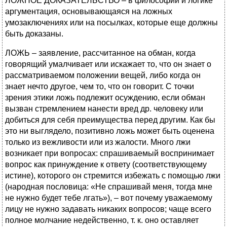
ЛОЖНОЕ ДОКАЗАТЕЛЬСТВО – в философии и логике
аргументация, основывающаяся на ложных
умозаключениях или на посылках, которые еще должны
быть доказаны.
ЛОЖЬ – заявление, рассчитанное на обман, когда
говорящий умалчивает или искажает то, что он знает о
рассматриваемом положении вещей, либо когда он
знает нечто другое, чем то, что он говорит. С точки
зрения этики ложь подлежит осуждению, если обман
вызван стремлением нанести вред др. человеку или
добиться для себя преимущества перед другим. Как бы
это ни выглядело, позитивно ложь может быть оценена
только из вежливости или из жалости. Много лжи
возникает при вопросах: спрашиваемый воспринимает
вопрос как принуждение к ответу (соответствующему
истине), которого он стремится избежать с помощью лжи
(народная пословица: «Не спрашивай меня, тогда мне
не нужно будет тебе лгать»), – вот почему уважаемому
лицу не нужно задавать никаких вопросов; чаще всего
полное молчание недейственно, т. к. оно оставляет