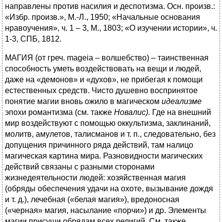
направлены против насилия и деспотизма. Осн. произв.:
«Избр. произв.», М.-Л., 1950; «Начальные основания
нравоучения», ч. 1 – 3, М., 1803; «О изучении истории», ч.
1-3, СПБ, 1812.
МАГИЯ (от греч. mageia – волшебство) – таинственная
способность уметь воздействовать на вещи и людей,
даже на «демонов» и «духов», не прибегая к помощи
естественных средств. Чисто душевно воспринятое
понятие магии вновь ожило в магическом
идеализме
эпохи романтизма (см. также
Новалис).
Где на внешний
мир воздействуют с помощью оккультизма, заклинаний,
молитв, амулетов, талисманов и т. п., следовательно, без
допущения причинного ряда действий, там налицо
магическая картина мира. Разновидности магических
действий связаны с разными сторонами
жизнедеятельности людей: хозяйственная магия
(обряды обеспечения удачи на охоте, вызывание дождя
и т. д.), лечебная («белая магия»), вредоносная
(«черная» магия, насылание «порчи») и др. Элементы
магии присущи обрядам всех религий. См. также