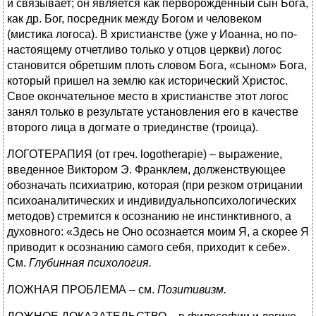
и связывает; он является как перворожденный сын Бога,
как др. Бог, посредник между Богом и человеком
(мистика логоса). В христианстве (уже у Иоанна, но по-
настоящему отчетливо только у отцов церкви) логос
становится обретшим плоть словом Бога, «сыном» Бога,
который пришел на землю как исторический Христос.
Свое окончательное место в христианстве этот логос
занял только в результате установления его в качестве
второго лица в догмате о триединстве (троица).
ЛОГОТЕРАПИЯ (от греч. logotherapie) – выражение,
введенное Виктором Э. Франклем, долженствующее
обозначать психиатрию, которая (при резком отрицании
психоаналитических и индивидуальнопсихологических
методов) стремится к осознанию не инстинктивного, а
духовного: «Здесь не Оно осознается моим Я, а скорее Я
приводит к осознанию самого себя, приходит к себе».
См.
Глубинная психология.
ЛОЖНАЯ ПРОБЛЕМА – см.
Позитивизм.