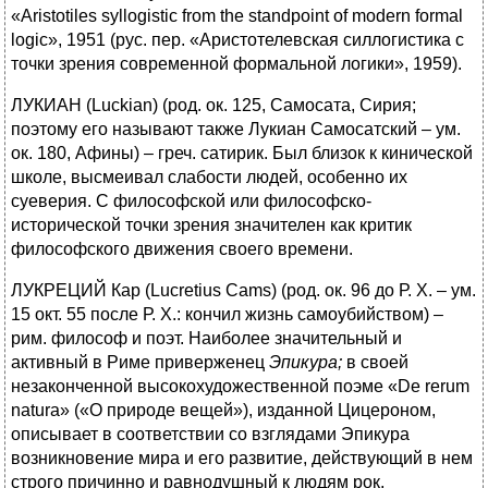
«Aristotiles syllogistic from the standpoint of modern formal
logic», 1951 (рус. пер. «Аристотелевская силлогистика с
точки зрения современной формальной логики», 1959).
ЛУКИАН (Luckian) (род. ок. 125, Самосата, Сирия;
поэтому его называют также Лукиан Самосатский – ум.
ок. 180, Афины) – греч. сатирик. Был близок к кинической
школе, высмеивал слабости людей, особенно их
суеверия. С философской или философско-
исторической точки зрения значителен как критик
философского движения своего времени.
ЛУКРЕЦИЙ Кар (Lucretius Cams) (род. ок. 96 до Р. X. – ум.
15 окт. 55 после Р. X.: кончил жизнь самоубийством) –
рим. философ и поэт. Наиболее значительный и
активный в Риме приверженец
Эпикура;
в своей
незаконченной высокохудожественной поэме «De rerum
natura» («O природе вещей»), изданной Цицероном,
описывает в соответствии со взглядами Эпикура
возникновение мира и его развитие, действующий в нем
строго причинно и равнодушный к людям рок,