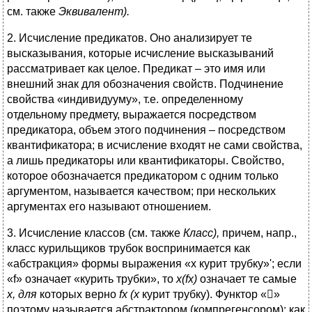
см. также
Эквивалент).
2. Исчисление предикатов. Оно анализирует те
высказывания, которые исчисление высказываний
рассматривает как целое. Предикат – это имя или
внешний знак для обозначения свойств. Подчинение
свойства «индивидууму», т.е. определенному
отдельному предмету, выражается посредством
предикатора, объем этого подчинения – посредством
квантификатора; в исчисление входят не сами свойства,
а лишь предикаторы или квантификаторы. Свойство,
которое обозначается предикатором с одним только
аргументом, называется качеством; при нескольких
аргументах его называют отношением.
3. Исчисление классов (см. также
Класс),
причем, напр.,
класс курильщиков трубок воспринимается как
«абстракция» формы выражения «x курит трубку»'; если
«f» означает «курить трубки», то
x(fx)
означает те самые
х, для
которых верно
fx (x
курит трубку). Функтор «»
поэтому называется абстрактором (компрегенсором); как