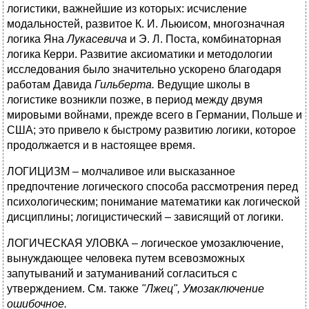
логистики, важнейшие из которых: исчисление
модальностей, развитое К. И. Льюисом, многозначная
логика Яна
Лукасевича
и Э. Л. Поста, комбинаторная
логика Керри. Развитие аксиоматики и методологии
исследования было значительно ускорено благодаря
работам Давида
Гильберта.
Ведущие школы в
логистике возникли позже, в период между двумя
мировыми войнами, прежде всего в Германии, Польше и
США; это привело к быстрому развитию логики, которое
продолжается и в настоящее время.
ЛОГИЦИЗМ – молчаливое или высказанное
предпочтение логического способа рассмотрения перед
психологическим; понимание математики как логической
дисциплины; логицистический – зависящий от логики.
ЛОГИЧЕСКАЯ УЛОВКА – логическое умозаключение,
вынуждающее человека путем всевозможных
запутываний и затуманиваний согласиться с
утверждением. См. также
"Лжец", Умозаключение
ошибочное.