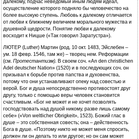
далекому, подчас неведомый иным людям идеал,
осуществление которого подняло бы человечество на
более высокую ступень. Любовь к далекому отличается
от любви к ближнему величием морального мужества и
душевной щедрости. Понятие любви к далекому
восходит к Ницше («Так говорил Заратустра»).
ЛЮТЕР (Luther) Мартин (род. 10 окт. 1483, Эйслебен –
ум. 18 февр. 1546, там же) – творец нем. Реформации
(см.
Протестантизм).
В своем соч. «An den christlichen
Adel deutscher Nation» (1520) и в последующих соч. он
призывал к борьбе против папства и духовенства,
потому что они устанавливают опеку над совестью и
верой. Бог и душа непосредственно противостоят друг
другу, только с помощью веры человек становится
счастливым. «Бог не может и не хочет позволять
господствовать над душой никому, разве лишь самому
себе» («Von weltlicher Obrigkeit», 1523). Божий глас в
душе – это собственная совесть; она – действенность
Бога в душе. «Поэтому никто не может меня спросить,
должен ли он делать то или другое; но он сам может