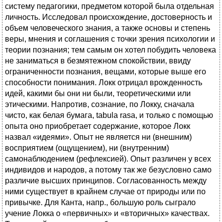
систему педагогики, предметом которой была отдельная
личность. Исследовал происхождение, достоверность и
объем человеческого знания, а также основы и степень
веры, мнения и соглашения с точки зрения психологии и
теории познания; тем самым он хотел побудить человека
не заниматься в безмятежном спокойствии, ввиду
ограниченности познания, вещами, которые выше его
способности понимания. Локк отрицал врожденность
идей, какими бы они ни были, теоретическими или
этическими. Напротив, сознание, по Локку, сначала
чисто, как белая бумага, tabula rasa, и только с помощью
опыта оно приобретает содержание, которое Локк
назвал «идеями». Опыт не является ни (внешним)
восприятием (ощущением), ни (внутренним)
самонаблюдением (рефлексией). Опыт различен у всех
индивидов и народов, а потому так же безусловно само
различие высших принципов. Согласованность между
ними существует в крайнем случае от природы или по
привычке. Для Канта, напр., большую роль сыграло
учение Локка о «первичных» и «вторичных» качествах.