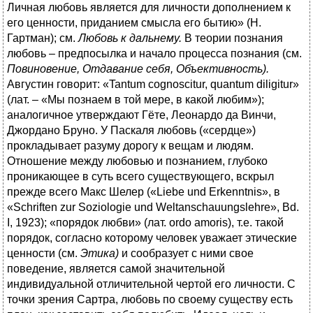
Личная любовь является для личности дополнением к
его ценности, приданием смысла его бытию» (Н.
Гартман); см.
Любовь к дальнему.
В теории познания
любовь – предпосылка и начало процесса познания (см.
Повиновение, Отдавание себя, Объективность).
Августин говорит: «Tantum cognoscitur, quantum diligitur»
(лат. – «Мы познаем в той мере, в какой любим»);
аналогичное утверждают Гёте, Леонардо да Винчи,
Джордано Бруно. У Паскаля любовь («сердце»)
прокладывает разуму дорогу к вещам и людям.
Отношение между любовью и познанием, глубоко
проникающее в суть всего существующего, вскрыл
прежде всего Макс Шелер («Liebe und Erkenntnis», в
«Schriften zur Soziologie und Weltanschauungslehre», Bd.
I, 1923); «порядок любви» (лат. ordo amoris), т.е. такой
порядок, согласно которому человек уважает этические
ценности (см.
Этика)
и сообразует с ними свое
поведение, является самой значительной
индивидуальной отличительной чертой его личности. С
точки зрения Сартра, любовь по своему существу есть