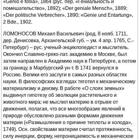
«Genio e follia», 1864 (рус. пер. «Гениальность и
помешательство», 1892); «Der geniale Mensch», 1889;
«Der politische Verbrecher», 1890; «Genie und Entartung»,
2 Bde., 1902.
ЛОМОНОСОВ Михаил Васильевич (род. 8 нояб. 1711,
дер. Денисовка, Архангельской губ. – ум. 4 апр. 1765, С.-
Петербург) – рус. ученый-энциклопедист и мыслитель.
Окончил Славяно-греко-лат. академию в Москве, был
затем направлен в Академию наук в Петербурге, а потом
за границу, в Марбургский ун-т. В 1741 вернулся в
Россию. Велики его заслуги в самых разных областях
науки. В философских взглядах тяготел к механическому
материализму и деизму. В работе «О слоях земных»
выдвинул гипотезу об эволюции растительного и
животного мира; не мыслил материю в отрыве от
движения, полагая, что все многообразие явлений в
природе обусловлено разными формами движения
материи («Размышления о причине теплоты и холода»,
1749). Осн. свойствами материи считал протяженность,
силу инерции, форму, непроницаемость и механическое