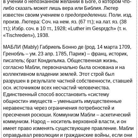
в учении о непознанном желании в Боге, о котором что-
либо сказать может лишь вера или Библия. Лютер
известен своим учением о
предопределении.
Поли. изд.
произв. Лютера: Соч. на нем. яз. (67 тт.); на лат. яз. (38
тт.); Избр. соч. в 10 тт., 1928; «Luther im Gesprдch» (т. н.
«Tischreden»), 1938.
МАБЛИ (Mably) Габриель Бонно де (род. 14 марта 1709,
Гренобль – ум. 23 апр. 1785, Париж) – франц. историк,
писатель; брат Кондильяка. Общественная жизнь,
согласно Мабли, первоначально была основана и на
коллективном владении землей. Этот строй был
разрушен в результате частной собственности, ставшей
осн. источником всех несчастий человечества.
Единственный способ восстановить «систему
общности» имуществ – уменьшить имущественные
неравенства через ограничения потребностей и
пресечения роскоши. Коммунизм Мабли – аскетический
коммунизм. Народ – носитель верховной власти, и он
имеет право изменять существующее правление. Мабли
оправдывал революции и гражданские войны, если они