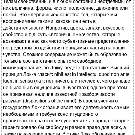
Телам свойственны и в любом состоянии неотделимы от
них величина, форма, число, положение, движение или
покой. Это «первичные» качества тел, которые мы
воспринимаем такими, каковы они есть в
действительности. Напротив, цвета, запахи, вкусовые
свойства и т. д. суть «вторичные» качества, которые
возникают в нас как чисто субъективные представления
посредством воздействия невидимых частиц на наши
чувства. Сложное содержание может быть образовано
только в соответствии с опытом; свободное
комбинирование, по Локку, ведет к фантастике. Высший
принцип Локка гласит: nihil est in intellectu, quod non ante
fuerit in sensu (лат.: нет ничего в интеллекте, чего раньше
не было бы в ощущениях, в чувствах); однако при этом
он признавал наличие известной «разборчивости
разума» (dispositions of the mind). В своем учении о
государстве Локк ограничивает его деятельность самым
необходимым и требует конституционного
правительства на основе суверенитета народа, которое
гарантировало бы свободу и равное право для всех, а
также разделение власти. В этике Локк обозначает как