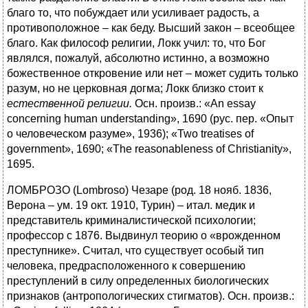
благо то, что побуждает или усиливает радость, а
противоположное – как беду. Высший закон – всеобщее
благо. Как философ религии, Локк учил: то, что Бог
являлся, пожалуй, абсолютно истинно, а возможно
божественное откровение или нет – может судить только
разум, но не церковная догма; Локк близко стоит к
естественной религии.
Осн. произв.: «An essay
concerning human understanding», 1690 (рус. пер. «Опыт
о человеческом разуме», 1936); «Two treatises of
government», 1690; «The reasonableness of Christianity»,
1695.
ЛОМБРОЗО (Lombroso) Чезаре (род. 18 нояб. 1836,
Верона – ум. 19 окт. 1910, Турин) – итал. медик и
представитель криминалистической психологии;
профессор с 1876. Выдвинул теорию о «врожденном
преступнике». Считал, что существует особый тип
человека, предрасположенного к совершению
преступлений в силу определенных биологических
признаков (антропологических стигматов). Осн. произв.: