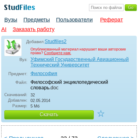
Вузы
Предметы
Пользователи
Реферат
AI
Заказать работу
Studfiles2
Добавил:
Опубликованный материал нарушает ваши авторские
права?
Сообщите нам.
Уфимский Государственный Авиационный
Вуз:
Технический Университет
Философия
Предмет:
Философский энциклопедический
Файл:
словарь
.doc
Скачиваний:
32
Добавлен:
02.05.2014
Размер:
5 Мб
☆
Скачать