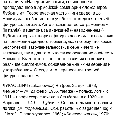
названием «Начертание логики, сочиненное и
преподаванное в Армейской семинарии Александром
Лубкиным». Теоретическая часть книги сведена до
минимума, особое место в учебнике отводится третьей
фигуре силлогизма. Автор называет ее «отражением»
(instantia), и идет она за индукцией («наводнением»).
Лубкин отвергает теорию фигур силлогизма, основанную
на положении среднего термина, «как потому, что, кроме
бесполезной затруднительности, в себе ничего не
заключает, так и для того, что самое основание оной есть
мнимое». Вместо того внешнего различия он вводит
различие силлогизмов, основанное «на их намерении и
употреблении». Отсюда и то перенесение третьей
фигуры силлогизма.
ЛУКАСЕВИЧ (Lukasiewicz) Ян (род. 21 дек. 1878,
Лемберг – ум. 23 февр. 1956, там же) – польск. логик; с
1911 – профессор, сначала в Лемберге, а с 1920 – в
Варшаве, с 1949 – в Дублине. Основатель многозначной
логики (см.
Формализм).
Осн. работы: «Z zagadnien logiki
i filozofii. Pisma wybrane», 1961; «Selected works», 1970;