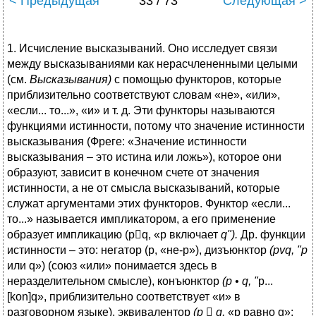
< Предыдущая
33 / 73
Следующая >
1. Исчисление высказываний. Оно исследует связи
между высказываниями как нерасчлененными целыми
(см.
Высказывания)
с помощью функторов, которые
приблизительно cоответствуют словам «не», «или»,
«если... то...», «и» и т. д. Эти функторы называются
функциями истинности, потому что значение истинности
высказывания (Фреге: «Значение истинности
высказывания – это истина или ложь»), которое они
образуют, зависит в конечном счете от значения
истинности, а не от смысла высказываний, которые
служат аргументами этих функторов. Функтор «если...
то...» называется импликатором, а его применение
образует импликацию (pq, «p включает
q").
Др. функции
истинности – это: негатор (p, «не-р»), дизъюнктор
(pvq,
"р
или q») (союз «или» понимается здесь в
неразделительном смысле), конъюнктор
(р •
q
, "
p...
[kon]q», приблизительно соответствует «и» в
разговорном языке), эквивалентор
(р

q,
«p равно q»;