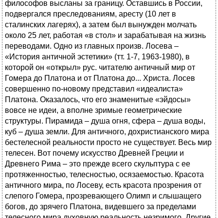
философов высланы за границу. Оставшись в России,
подвергался преследованиям, аресту (10 лет в
сталинских лагерях), а затем был вынужден молчать
около 25 лет, работая «в стол» и зарабатывая на жизнь
переводами. Одно из главных произв. Лосева –
«История античной эстетики» (тт. 1-7, 1963-1980), в
которой он «открыл» рус. читателю античный мир от
Гомера до Платона и от Платона до... Христа. Лосев
совершенно по-новому представил «идеалиста»
Платона. Оказалось, что его знаменитые «эйдосы»
вовсе не идеи, а вполне зримые геометрические
структуры. Пирамида – душа огня, сфера – душа воды,
куб – душа земли. Для античного, дохристианского мира
бестелесной реальности просто не существует. Весь мир
телесен. Вот почему искусство Древней Греции и
Древнего Рима – это прежде всего скульптура с ее
протяженностью, телесностью, осязаемостью. Красота
античного мира, по Лосеву, есть красота прозрения от
слепого Гомера, прозревающего Олимп и слышащего
богов, до зрячего Платона, видевшего за пределами
телесного мира духовную реальность незримого. Другие