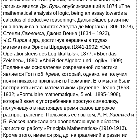
логики» явился Дж.
Буль
,
опубликовавший в 1874 «The
mathematical analysis of logic, being an assay towards a
calculus of deductive reasoning». Дальнейшее развитие
она получила в работах Августа де Моргана (1806-1878),
Стенли
Джевонса
,
Джона Венна (1834 – 1923),
Ч
.
С
.
Пирса
и др., достигнув вершины в трудах
математика Эрнста Шредера (1841-1902; «Der
Operationskreis des Logikkalkьls», 1877; «Ьber das
Zeichen», 1890; «AbriЯ der Algebra und Logik», 1909).
Подлинным основателем современной логистики
является Готтлоб
Фреге,
который, однако, не получил
почти никакого признания в Германии. Его мысли были
восприняты итал. математиком Джузеппе Пеано (1858-
1932; «Formulaire mathematique», 5 vol., 1895-1908),
который ввел в употребление простую символику,
получившую в настоящее время самое широкое
распространение. Пользуясь ее языком, А. Н.
Уайтхед
и
Б.
Рассел
написали основополагающую в области
логистики работу «Principia Mathematica» (1910-1913).
Кроме этого, имеется ряд др. направлений в развитии