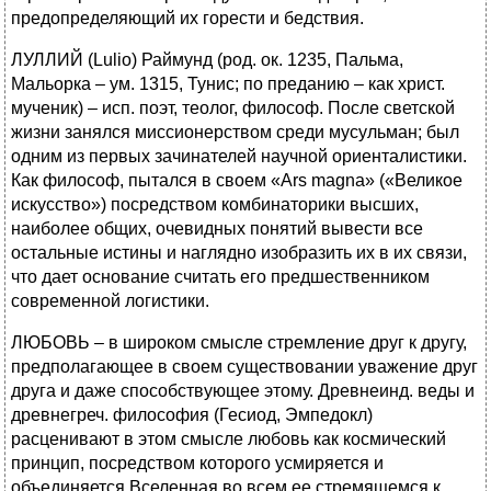
предопределяющий их горести и бедствия.
ЛУЛЛИЙ (Lulio) Раймунд (род. ок. 1235, Пальма,
Мальорка – ум. 1315, Тунис; по преданию – как христ.
мученик) – исп. поэт, теолог, философ. После светской
жизни занялся миссионерством среди мусульман; был
одним из первых зачинателей научной ориенталистики.
Как философ, пытался в своем «Ars magna» («Великое
искусство») посредством комбинаторики высших,
наиболее общих, очевидных понятий вывести все
остальные истины и наглядно изобразить их в их связи,
что дает основание считать его предшественником
современной логистики.
ЛЮБОВЬ – в широком смысле стремление друг к другу,
предполагающее в своем существовании уважение друг
друга и даже способствующее этому. Древнеинд. веды и
древнегреч. философия (Гесиод, Эмпедокл)
расценивают в этом смысле любовь как космический
принцип, посредством которого усмиряется и
объединяется Вселенная во всем ее стремящемся к