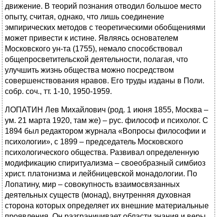
движение. В теорий познания отводил большое место
опыту, считая, однако, что лишь соединение
эмпирических методов с теоретическими обобщениями
может привести к истине. Являясь основателем
Московского ун-та (1755), немало способствовал
общепросветительской деятельности, полагая, что
улучшить жизнь общества можно посредством
совершенствования нравов. Его труды изданы в Поли.
собр. соч., тт. 1-10, 1950-1959.
ЛОПАТИН Лев Михайлович (род. 1 июня 1855, Москва –
ум. 21 марта 1920, там же) – рус. философ и психолог. С
1894 был редактором журнала «Вопросы философии и
психологии», с 1899 – председатель Московского
психологического общества. Развивал определенную
модификацию спиритуализма – своеобразный симбиоз
христ. платонизма и лейбницевской монадологии. По
Лопатину, мир – совокупность взаимосвязанных
деятельных существ (монад), внутренняя духовная
сторона которых определяет их внешние материальные
проявления. Он разграничивает области знания и веры,