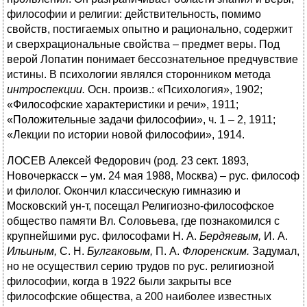
философии и религии: действительность, помимо
свойств, постигаемых опытно и рационально, содержит
и сверхрациональные свойства – предмет веры. Под
верой Лопатин понимает бессознательное предчувствие
истины. В психологии являлся сторонником метода
интроспекции.
Осн. произв.: «Психология», 1902;
«Философские характеристики и речи», 1911;
«Положительные задачи философии», ч. 1 – 2, 1911;
«Лекции по истории новой философии», 1914.
ЛОСЕВ Алексей Федорович (род. 23 сект. 1893,
Новочеркасск – ум. 24 мая 1988, Москва) – рус. философ
и филолог. Окончил классическую гимназию и
Московский ун-т, посещал Религиозно-философское
общество памяти Вл. Соловьева, где познакомился с
крупнейшими рус. философами Н. А.
Бердяевым,
И. А.
Ильиным,
С. Н.
Булгаковым,
П. А.
Флоренским.
Задумал,
но не осуществил серию трудов по рус. религиозной
философии, когда в 1922 были закрыты все
философские общества, а 200 наиболее известных