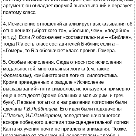
аргумент, он обладает формой высказываний и образует
поэтому класс.
4. Исчисление отношений анализирует высказывания об
отношениях («брат кого-то», «больше, чем», «подобно»
и т. д.). Если
R
обозначает «составитель» и
а –
«Библия»,
тогда R'а есть класс составителей Библии; если
а –
«Гомер», то R'а обозначает класс произв. Гомера.
5. Особые исчисления. Сюда относятся: исчисления
модальностей, многозначная логика (см. также
Формализм),
комбинаторная логика, силлогистика.
Кроме приведенных в разделе «Исчисление
высказываний» пяти символов, используется примерно
еще шестьдесят (кроме больших и малых рим. и греч.
букв). Первые попытки в направлении логистики были
сделаны
Г.В.Лейбницем.
Его идеи были подхвачены
Г.Плокке, И.Г.Ламбертом;
вследствие начавшегося
вскоре победного шествия трансцендентальной логики
Канта их учения почти не привлекли внимания. Позже,
независимо от этих учений, основателем «алгебры