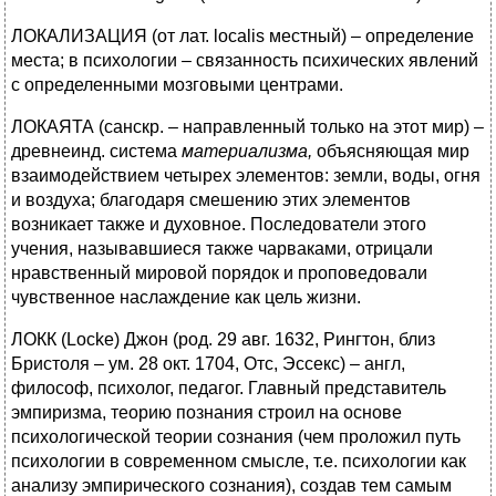
ЛОКАЛИЗАЦИЯ (от лат. localis местный) – определение
места; в психологии – связанность психических явлений
с определенными мозговыми центрами.
ЛОКАЯТА (санскр. – направленный только на этот мир) –
древнеинд. система
материализма,
объясняющая мир
взаимодействием четырех элементов: земли, воды, огня
и воздуха; благодаря смешению этих элементов
возникает также и духовное. Последователи этого
учения, называвшиеся также чарваками, отрицали
нравственный мировой порядок и проповедовали
чувственное наслаждение как цель жизни.
ЛОКК (Locke) Джон (род. 29 авг. 1632, Рингтон, близ
Бристоля – ум. 28 окт. 1704, Отс, Эссекс) – англ,
философ, психолог, педагог. Главный представитель
эмпиризма, теорию познания строил на основе
психологической теории сознания (чем проложил путь
психологии в современном смысле, т.е. психологии как
анализу эмпирического сознания), создав тем самым