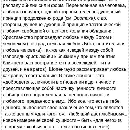
распаду обилии сил и форм. Перенесенная на человека,
любовь означает, с одной стороны, телесно-душевный
принцип продолжения рода (см.
Эротика),
с др.
стороны, душевно-духовный принцип «платонической
любви», свободной от всякого желания обладания.
Христианство проповедует любовь между Богом и
человеком (сострадательная любовь Бога, почтительная
любовь человека), так же как и людей между собой
(заповедь христ. любви к ближнему, причем понятие
ближнего распространяется на всех людей – и на
друзей, и на врагов). Шопенгауэр рассматривает любовь
как равную состраданию. В этике любовь – это
«добродетель, личности в отношении к др. личности,
представляющая собой частичку ценности личности
любящего и направленная на ценность личности
любимого, преданность ему... Ибо все, что есть в тебе
ценного, выполняет свое назначение тем, что является
также ценным «для кого-то»... Любящий дает любимому...
новое измерение своей сущности – быть «для него» (в
то время как обычно он – только бытие «в себе»).