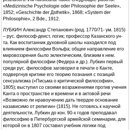
«Medizinische Psychologie oder Philosophie der Seele»,
1852; «Geschichte der Дsthetik», 1868; «System der
Philosophie», 2 Bde., 1912.
ЛУБКИН Александр Степанович (род. 1770/71- ум. 1815)
– рус. философ-деист, логик; профессор Казанского ун-
та. Как воспитанник духовной школы находился под
влиянием философии Вольфа; общее направление его
мировоззрения было эклектическим, близким к нем.
популярной философии (Федера и др.). Лубкин первый
среди рус. философов заговорил в печати о Канте,
подвергнув критике его теорию познания с позиций
сенсуализма («Письма о критической философии»,
1805); выступил со своими возражениями против учения
Канта о пространстве и времени и в актовой речи
«Возможно ли нравоучению дать твердое основание
назависимо от религии» (1815). Не готовясь к научной
деятельности, Лубкин до кон. 90-х годов преподавал
философию в Петербургской армейской семинарии, для
которой он в 1807 составил учебник логики под