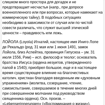
слишком много простора для догадок и не
предотвращает несчастья (напр., при допросе
военнопленного или при вопросах, которые намекают на
коммерческую тайну). В подобных ситуациях
необходимо в зависимости от случая или по чистой
совести различать, что служит высшей этической
ценности – правдивость или ложь.
ЛОЙОЛА (Loyola) Игнатий, настоящее имя Иниго Лопе
де Рекальдо (род. 31 мая или 1 июня 1491, замок
Лойола, близ Аспейтиа, провинция Гипускоа – ум. 31
июля 1556, Рим) – исп. философ и теолог; основатель
братства Иисуса (ордена иезуитов, утвержденного
папой в 1540); приобрел большое, еще и в настоящее
время существующее влияние на благочестивых
католич. христиан благодаря введенным им «духовным
упражнениям» (молитва, созерцание, чтение,
самоиспытание, совершаемое в течение многих дней
при совершенном молчании под руководством
священника ордена). Осн. произв. –
«Lebenserinnerungen» («Воспоминания о жизни»).