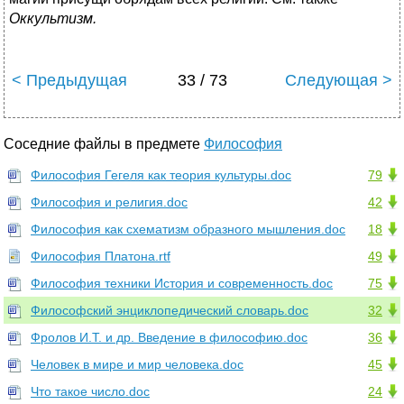
Оккультизм.
< Предыдущая
33 / 73
Следующая >
Соседние файлы в предмете
Философия
Философия Гегеля как теория культуры.doc
79
Философия и религия.doc
42
Философия как схематизм образного мышления.doc
18
Философия Платона.rtf
49
Философия техники История и современность.doc
75
Философский энциклопедический словарь.doc
32
Фролов И.Т. и др. Введение в философию.doc
36
Человек в мире и мир человека.doc
45
Что такое число.doc
24