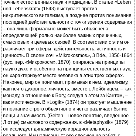
точных естественных наук и медицины. В статье «Leben
und Lebenskraft» (1843) выступает против
некритического витализма, а позднее против понимания
последней действительности с точки зрения содержания
– она лишь формально может быть объяснена
определяющей ролью наиболее важных причинных,
смысловых и целевых связей. В соответствии с этим он
различает три сферы: действительность, истинность и
ценность. В своем соч. «Mikrokosmos», 3 Bde., 1856-1864
(рус. пер. «Микрокосм», 1870), опираясь на принципы
наук о духе и особенно на принципы естественных наук,
он характеризует место человека в этих трех сферах.
Наконец, мир он понимает, примыкая к нем. идеализму,
как нечто духовное, личность, вместе с Лейбницем, – как
монаду, а отношение к Богу, следуя в этом за Кантом, –
как мистическое. В «Logik» (1874) он трактует мышление
и познание строго объективно и четко различает бытие
вещи и значимость (Gelten – новое понятие, введенное
Л отце) смыслового содержания. в «Metaphysik» (1879)
он исследует динамическую иррациональность
реального. Им написаны также следующие работы: