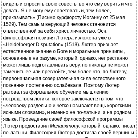
видеть и спросить свою совесть, во что ему верить и что
делать. Я не могу ему советовать и, тем более,
приказывать» (Письмо курфюрсту Иоганну от 25 мая
1529). Тем самым верующий человек становится
ответственной за себя христ. личностью. Осн.
философская позиция Лютера изложена уже в
«Heidelberger Disputation» (1518). Лютер признает
естественное знание о Боге и моральные принципы,
основанные на разуме, который, однако, непрестанно
может лишь подготавливать веру, но никогда не может
заменить ее или превзойти, тем более что, по Лютеру,
первоначальная созерцательная сила естественного
познания постепенно ослабевала. Поэтому Лютер
ратовал за формальное обучение мышлению
посредством логики, которое заключается в том, что
«человеку раздельно и четко называют вещь короткими
ясными словами», и именно не по-латыни, а на родном
языке. Проведение своей философской программы
Лютер предоставил
Меланхтону,
который, однако, писал
по-латыни. Философия Лютера достигла своей вершины