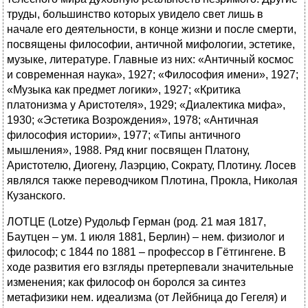
труды, большинство которых увидело свет лишь в
начале его деятельности, в конце жизни и после смерти,
посвящены философии, античной мифологии, эстетике,
музыке, литературе. Главные из них: «Античный космос
и современная наука», 1927; «Философия имени», 1927;
«Музыка как предмет логики», 1927; «Критика
платонизма у Аристотеля», 1929; «Диалектика мифа»,
1930; «Эстетика Возрождения», 1978; «Античная
философия истории», 1977; «Типы античного
мышления», 1988. Ряд книг посвящен Платону,
Аристотелю, Диогену, Лаэрцию, Сократу, Плотину. Лосев
являлся также переводчиком Плотина, Прокла, Николая
Кузанского.
ЛОТЦЕ (Lotze) Рудольф Герман (род. 21 мая 1817,
Баутцен – ум. 1 июля 1881, Берлин) – нем. физиолог и
философ; с 1844 по 1881 – профессор в Гётгингене. В
ходе развития его взгляды претерпевали значительные
изменения; как философ он боролся за синтез
метафизики нем. идеализма (от Лейбница до Гегеля) и