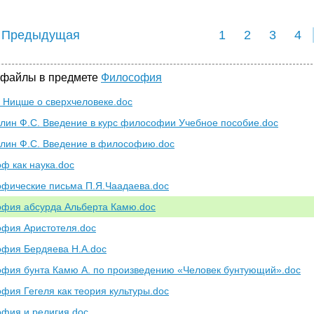
 Предыдущая
1
2
3
4
 файлы в предмете
Философия
 Ницше о сверхчеловеке.doc
лин Ф.С. Введение в курс философии Учебное пособие.doc
лин Ф.С. Введение в философию.doc
ф как наука.doc
фические письма П.Я.Чаадаева.doc
фия абсурда Альберта Камю.doc
фия Аристотеля.doc
фия Бердяева Н.А.doc
фия бунта Камю А. по произведению «Человек бунтующий».doc
фия Гегеля как теория культуры.doc
фия и религия.doc