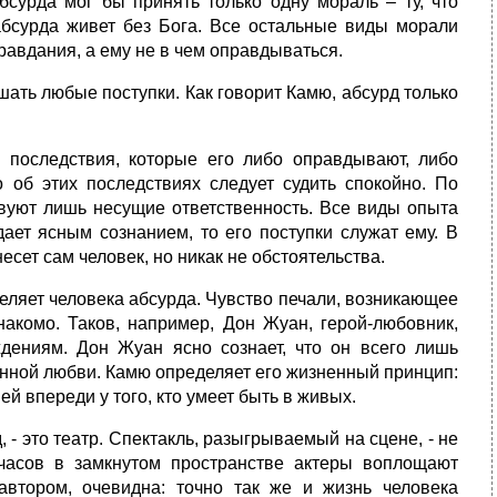
бсурда мог бы принять только одну мораль – ту, что
 абсурда живет без Бога. Все остальные виды морали
авдания, а ему не в чем оправдываться.
ать любые поступки. Как говорит Камю, абсурд только
 последствия, которые его либо оправдывают, либо
о об этих последствиях следует судить спокойно. По
твуют лишь несущие ответственность. Все виды опыта
ает ясным сознанием, то его поступки служат ему. В
есет сам человек, но никак не обстоятельства.
еляет человека абсурда. Чувство печали, возникающее
накомо. Таков, например, Дон Жуан, герой-любовник,
дениям. Дон Жуан ясно сознает, что он всего лишь
енной любви. Камю определяет его жизненный принцип:
ей впереди у того, кто умеет быть в живых.
 - это театр. Спектакль, разыгрываемый на сцене, - не
 часов в замкнутом пространстве актеры воплощают
втором, очевидна: точно так же и жизнь человека