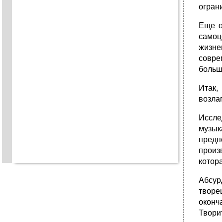
огран
Еще о
самоц
жизне
совре
больш
Итак,
возла
Иссле
музык
предп
произ
котор
Абсурд
творе
оконч
Твори