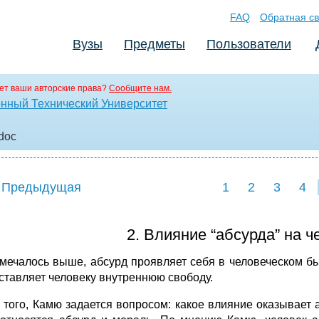
FAQ
Обратная св
Вузы
Предметы
Пользователи
ет ваши авторские права?
Сообщите нам.
нный Технический Университет
.doc
 Предыдущая
1
2
3
4
2. Влияние “абсурда” на 
тмечалось выше, абсурд проявляет себя в человеческом бы
ставляет человеку внутреннюю свободу.
 того, Камю задается вопросом: какое влияние оказывает