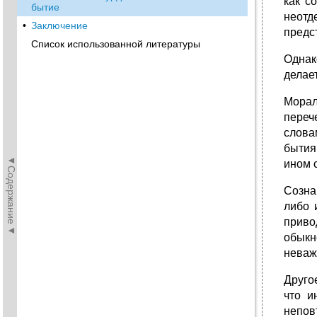
как с
бытие
неотд
•
Заключение
предс
Список использованной литературы
Однак
делае
Морал
переч
слова
бытия
◄Содержание◄
ином с
Созна
либо 
приво
обыкн
неважн
Другое
что и
непов