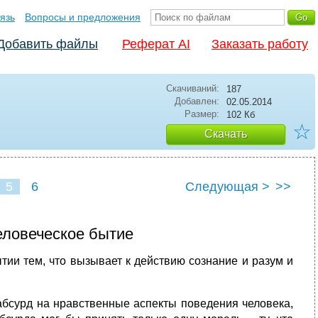
язь
Вопросы и предложения
Добавить файлы
Реферат AI
Заказать работу
Скачиваний:
187
Добавлен:
02.05.2014
Размер:
102 Кб
☆
Скачать
5
6
Следующая >
>>
человеческое бытие
тии тем, что вызывает к действию сознание и разум и
 абсурд на нравственные аспекты поведения человека,