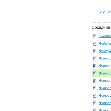
<<
<
Соседние
Учение
Файзул
Файзул
Филосо
Филосо
Филосо
Филосо
Филосо
Филосо
Филосо
Филосо