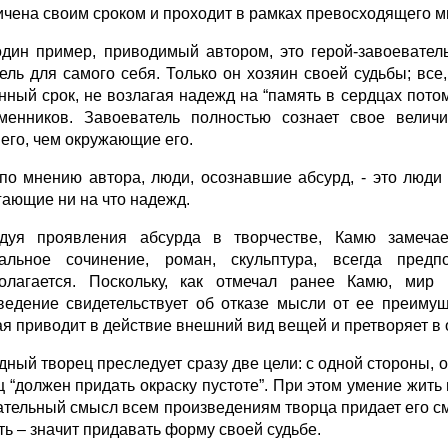
ичена своим сроком и проходит в рамках превосходящего м
дин пример, приводимый автором, это герой-завоеватель
ель для самого себя. Только он хозяин своей судьбы; все,
нный срок, не возлагая надежд на “память в сердцах пото
менников. Завоеватель полностью сознает свое велич
его, чем окружающие его.
 по мнению автора, люди, осознавшие абсурд, - это люд
гающие ни на что надежд.
дуя проявления абсурда в творчестве, Камю замечает
альное сочинение, роман, скульптура, всегда пред
олагается. Поскольку, как отмечал ранее Камю, мир
ведение свидетельствует об отказе мысли от ее преимущ
ая приводит в действие внешний вид вещей и претворяет в о
ный творец преследует сразу две цели: с одной стороны, он
ц “должен придать окраску пустоте”. При этом умение жить
ательный смысл всем произведениям творца придает его сме
ть – значит придавать форму своей судьбе.