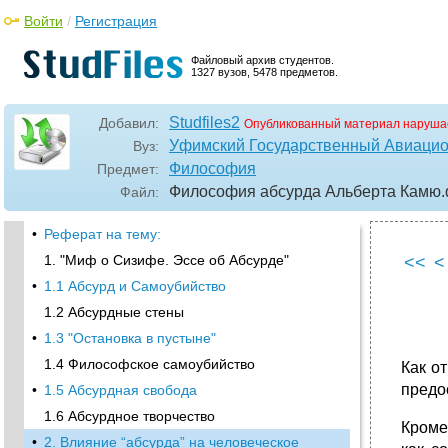
Войти
/
Регистрация
Файловый архив студентов.
1327 вузов, 5478 предметов.
Studfiles2
Добавил:
Опубликованный материал наруша
Уфимский Государственный Авиацио
Вуз:
Философия
Предмет:
Философия абсурда Альберта Камю
Файл:
•
Реферат на тему:
1. "Миф о Сизифе. Эссе об Абсурде"
<<
<
•
1.1 Абсурд и Самоубийство
1.2 Абсурдные стены
•
1.3 "Остановка в пустыне"
1.4 Философское самоубийство
Как о
предо
•
1.5 Абсурдная свобода
1.6 Абсурдное творчество
Кроме
•
2. Влияние “абсурда” на человеческое