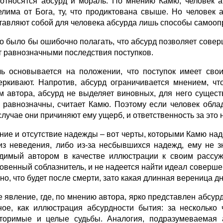
оотносятся абсурд и мораль. По мнению Камю, человек а
елима от Бога, ту, что продиктована свыше. Но человек
тавляют собой для человека абсурда лишь способы самоопр
о было бы ошибочно полагать, что абсурд позволяет соверш
т равнозначными последствия поступков.
ь основывается на положении, что поступок имеет свои
еркивают. Напротив, абсурд ограничивается мнением, чт
м автора, абсурд не выделяет виновных, для него сущес
 равнозначны, считает Камю. Поэтому если человек облад
лучае они причиняют ему ущерб, и ответственность за это н
ние и отсутствие надежды – вот черты, которыми Камю над
из неведения, либо из-за несбывшихся надежд, ему не з
димый автором в качестве иллюстрации к своим рассуж
овенный соблазнитель, и не надеется найти идеал соверш
о, что будет после смерти, зато какая длинная вереница дн
 явление, где, по мнению автора, ярко представлен абсурд,
ное, как иллюстрация абсурдности бытия: за несколько
торимые и целые судьбы. Аналогия, подразумеваемая а