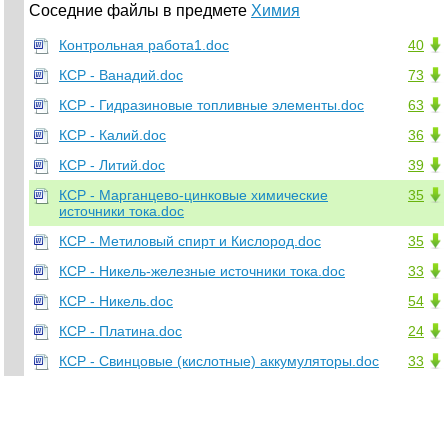
Соседние файлы в предмете
Химия
Контрольная работа1.doc
40
КСР - Ванадий.doc
73
КСР - Гидразиновые топливные элементы.doc
63
КСР - Калий.doc
36
КСР - Литий.doc
39
КСР - Марганцево-цинковые химические
35
источники тока.doc
КСР - Метиловый спирт и Кислород.doc
35
КСР - Никель-железные источники тока.doc
33
КСР - Никель.doc
54
КСР - Платина.doc
24
КСР - Свинцовые (кислотные) аккумуляторы.doc
33