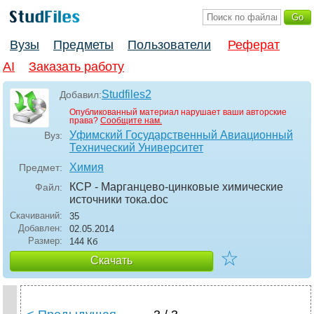
Вузы
Предметы
Пользователи
Реферат
AI
Заказать работу
Studfiles2
Добавил:
Опубликованный материал нарушает ваши авторские
права?
Сообщите нам.
Уфимский Государственный Авиационный
Вуз:
Технический Университет
Химия
Предмет:
КСР - Марганцево-цинковые химические
Файл:
источники тока
.doc
Скачиваний:
35
Добавлен:
02.05.2014
Размер:
144 Кб
☆
Скачать