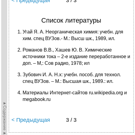
< Предыдущая
3 / 3
Список литературы
Угай Я. А. Неорганическая химия: учебн. для
хим. спец ВУЗов.- М.: Высш шк., 1989, ил.
Романов В.В., Хашев Ю. В. Химические
источники тока – 2-е издание переработанное и
доп. – М,: Сов радио, 1978; ил
Зубович И. А. Н.х: учебн. пособ. для технол.
спец ВУЗов. – М.: Высшая шк., 1989.: ил.
Материалы Интернет-сайтов ru.wikipedia.org и
megabook.ru
►Содержание►
< Предыдущая
3 / 3