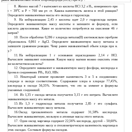
Г
8.
Железо массой 7 г вытесняет из кислоты HCl 3,2 л Н
, измеренного при
2
0
t = 39
C и Р = 760 мм рт. ст. Какова валентность железа в этой реакции?
Определите эквивалентные массы его оксида и гидроксида.
9.
На нейтрализацию 2,45 г кислоты идет 2,0 г гидроксида натрия.
Определите эквивалентную массу кислоты и запишите ее формулу, если
кислота двухосновная. Какое ее количество потребуется на окисление 46 г
натрия?
10.
После обработки 0,286 г хлорида металла(II) азотнокислым серебром
образовалось 0,861 г AgCl. Определите эквивалентную массу металла и
запишите уравнение реакции. Чему равен эквивалентный объем хлора при н.
у.?
11.
На нейтрализацию 1 г основания израсходовано 2,14 г HCl.
Вычислите эквивалент основания. Какую массу магния можно окислить этим
же количеством кислоты?
12.
Определите эквивалент и эквивалентную массу фосфора, кислорода и
брома в соединениях РН
, Н
О, HBr.
3
2
13.
Некоторый элемент проявляет валентность 3 и 5 в соединениях:
хлориде и оксиде соответственно. Содержание хлора в хлориде 77,45%,
кислорода в оксиде 56,35%. Установите, что это за элемент и формулы
указанных соединений.
14.
Из 1,35 г оксида металла получается 3,15 г его нитрата. Вычислите
эквивалентную массу его металла.
15.
Из 1,3 г гидроксида металла получается 2,85 г его сульфата.
Вычислите эквивалентную массу металла.
16.Оксид трехвалентного металла содержит 31,58% кислорода.
Вычислите эквивалентную, мольную и атомные массы этого металла.
17.
Один оксид марганца содержит 22,56% кислорода, другой – 50,60%.
Вычислите эквивалентную массу и стехиометрическую валентность марганца в
этих оксидах. Составьте формулы оксидов.