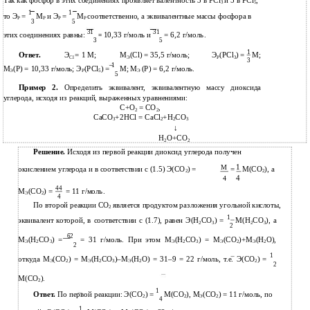
Так как фосфор в этих соединениях проявляет валентность 3 в PCl
и 5 в PCl
,
3
5
1
1
то Э
=
М
и Э
=
М
соответственно, а эквивалентные массы фосфора в
Р
Р
Р
Р
3
5
31
31
этих соединениях равны:
10,33 г/моль и
= 6,2 г/моль.
=
3
5
1
Ответ.
Э
= 1 M;
M
(Cl) = 35,5 г/моль;
Э
(PCl
) =
M;
Cl
Э
Р
3
3
1
М
(Р) = 10,33 г/моль; Э
(PCl
) =
M; M
(P) = 6,2 г/моль.
Э
Р
5
Э
5
Пример 2.
Определить эквивалент, эквивалентную массу диоксида
углерода, исходя из реакций, выраженных уравнениями:
C+O
= CO
,
2
2
CaCO
+2HCl = CaCl
+H
CO
3
2
2
3
↓
Н
О+СО
2
2
Решение.
Исходя из первой реакции диоксид углерода получен
1
M
окислением углерода и в соответствии с (1.5) Э(СО
) =
=
М(СО
), а
2
2
4
4
44
М
(СО
) =
= 11 г/моль.
Э
2
4
По второй реакции СО
является продуктом разложения угольной кислоты,
2
1
эквивалент которой, в соответствии с (1.7), равен Э(Н
СО
) =
М(Н
СО
), а
2
3
2
3
2
62
М
(Н
СО
) =
= 31 г/моль. При этом М
(Н
СО
) = М
(СО
)+М
(Н
О),
Э
2
3
Э
2
3
Э
2
Э
2
2
1
откуда М
(СО
) = М
(Н
СО
)–М
(Н
О) = 31–9 = 22 г/моль, т.е. Э(СО
) =
Э
2
Э
2
3
Э
2
2
2
М(СО
).
2
1
Ответ.
По первой реакции: Э(СО
) =
М(СО
), М
(СО
) = 11 г/моль, по
2
2
Э
2
4
1