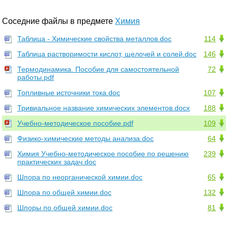
Соседние файлы в предмете
Химия
Таблица - Химические свойства металлов.doc
114
Таблица растворимости кислот, щелочей и солей.doc
146
Термодинамика. Пособие для самостоятельной
72
работы.pdf
Топливные источники тока.doc
107
Тривиальное название химических элементов.docx
188
Учебно-методическое пособие.pdf
109
Физико-химические методы анализа.doc
64
Химия Учебно-методическое пособие по решению
239
практических задач.doc
Шпора по неорганической химии.doc
65
Шпора по общей химии.doc
132
Шпоры по общей химии.doc
81