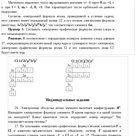
Магнитное квантовое число
m
принимает значения от
–l
через
0
до +
l
, т.
l
е. при
l = 1, m
=
-1,
0, +1.
Оно характеризует число орбиталей на данном
l
подуровне.
Согласно электронной формуле атома, приведенной в условии задачи,
этот элемент имеет порядковый номер 32 и его полная электронная формула
2
2
6
2
6
10
2
2
имеет вид:
1s
2s
p
3s
p
d
4s
p
, что соответствует элементу
Ge.
Пример 3.
Составить электронно–графические формулы атома хлора и
его элементарного иона.
Решение.
В соответствии с порядковым номером элемента хлора, равным
17, определяющим положительный заряд ядра и суммарное число электронов,
–
электронно–графические формулы атома Cl и его элементарного иона Cl
будут иметь вид:
2
2
6
2
5
–
2
2
6
2
6
Cl 1s
2s
p
3s
p
Cl
1s
2s
p
3s
p
3p
3s
↑↓
↑↓
↑↓
3s
↑↓
↑↓
↑↓
↑
↑↓
2p
2s
↑↓
↑↓
↑↓
2s
↑↓
↑↓
↑↓
↑↓
↑↓
1s
1s
↑↓
↑↓
Индивидуальные задания
5
26.
Электронная оболочка атома элемента включает конфигурацию
4f
.
Напишите электронную формулу элемента. В каком периоде и в какой группе
он находится? Какое квантовое число определяет номер периода? Что
определяет номер группы?
27.
На основании
электронно-графических формул атомов элементов
F
и
Cl
и квантово–механических законов объясните, почему
F
проявляет в
соединениях степень окисления –
1
, а
Cl
от
–1
до +
7
. Приведите примеры