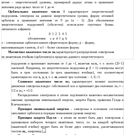
атоме – энергетический уровень, примерный радиус атома и принимает
значения ряда целых чисел от 1 до
∞
.
Орбитальное квантовое число l
характеризует энергетический
подуровень электрона на данном энергетическом уровне, форму атомной
орбитали и принимает значения от 0 до (n – 1). Для обозначения
энергетических подуровней (оболочек) используют строчные буквы
латинского алфавита:
l
0
1
2
3
4
5
обозначения
s
p
d
f
g
h
s – электронные орбитали имеют сферическую форму; p – форму,
напоминающую гантель; d и f – более сложную форму.
Магнитное квантовое число m
характеризует распределение электронов
l
по квантовым ячейкам (орбиталям) в пределах данного энергетического
подуровня и принимает значения от -l до +l, включая нуль, т. е. всего (2l+1)
значений. Например, на энергетическом подуровне
р
(l = 1) электроны могут
быть в трех состояниях (в трех квантовых ячейках), что соответствует
ориентации по оси
x, y, z
, т. е.
m
имеет три значения: - 1, 0,+1.
l
Спиновое квантовое число m
характеризует момент количества
S
движения электрона вокруг собственной оси и принимает два значения: m
=
–
S
1/2 и m
= +
1/2.
S
Распределение электронов в атоме подчиняется квантово–механическим
законам: принципам минимальной энергии, запрета Паули, правилам Гунда и
Клечковского.
Принцип минимальной энергии
– электроны в основном состоянии
заполняют орбитали в порядке повышения уровня энергии.
Принцип запрета Паули
– в атоме не может быть двух электронов с
одинаковым набором четырех квантовых чисел, т.е. на каждой орбитали
(квантовой ячейке) может быть не более двух электронов, различающихся
числом
m
, например ↑↓.
s