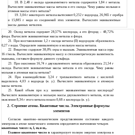
18.
В 2,48 г оксида одновалентного металла содержится 1,84 г металла.
Вычислите эквивалентные массы металла и его оксида. Чему равны мольная и
атомная массы этого металла?
19.
3,04 г некоторого металла вытесняют 0,252 г водорода, 26,965 г серебра
и
15,885 г меди из соединений этих элементов. Вычислите эквивалентные
массы данных металлов.
20.
Оксид металла содержит 28,57% кислорода, а его фторид – 48,72%
фтора. Вычислите эквивалентные массы металла и фтора.
21.
При восстановлении 1,2 г оксида металла (II) водородом образовалось
0,27 г воды. Определите эквивалентную и мольную массы металла.
22.
Вещество содержит 38,0% серы и мышьяк. Эквивалентная масса серы
16 г/моль. Вычислите эквивалентную массу и стехиометрическую валентность
мышьяка, составьте формулу данного сульфида.
23.
При окислении 16,74 г двухвалентного металла образовалось 21,54 г
оксида. Вычислите эквивалентные массы металла и его оксида. Чему равны
мольная и атомная массы металла?
24.
При взаимодействии 3,24 г трехвалентного металла с кислотой
выделилось 4,03 л водорода (н. у.). Вычислите эквивалентную и атомную
массы металла.
25.
Какой объем при н.у. занимает эквивалентная масса кислорода?
Вычислите эквивалентную и мольную массы двухвалентного металла, если на
окисление 8,34 г этого металла пошло 0,68 л кислорода (н. у.).
2.
Строение атома. Квантовые числа. Электронные формулы
элементов
Согласно квантово–механическим представлениям состояние каждого
электрона в атоме химического элемента определяется значениями четырех
квантовых чисел: n, l, m
и m
.
l
s
Главное квантовое число n
характеризует полную энергию электрона в