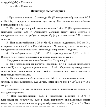
откуда М
(Ме) = 15 г/моль.
Э
Ответ.
М
= 15 г/моль.
Э
Индивидуальные задания
1. При восстановлении 1,2 г оксида Ме (II) водородом образовалось 0,27
г Н
О (г). Определите эквивалентную массу Ме, эквивалентные объемы
2
водяных паров и Н
(н.у.).
2
2.
Из раствора хлорной меди вытеснили 1,6 г Cu(II) трехвалентным
металлом массой 0,45 г. Установите мольную массу этого металла и
определите, сколько потребуется литров О
(н.у.) на окисление 270 г этого
2
металла.
3.
При взаимодействии 1,28 г Ме (I) с водой выделилось 380 мл Н
,
2
0
измеренного при t = 21
С и Р = 784 мм рт. ст. Установите, что это за металл, и
определите эквивалентные массы его оксида, гидроксида и гидрида.
4.
На нейтрализацию 0,943 г Н
РО
израсходовалось 1,288 г КОН.
3
4
Вычислите основность кислоты и запишите уравнение реакции.
Чему равны эквивалентные объемы О
и Cl
при н. у.?
2
2
5.
При разложении на нагретой подложке 1,44 г иодида некоторого
металла (II) масса подложки увеличилась на 0,44 г. Определите, иодид какого
металла был использован, и рассчитайте эквивалентные массы оксида и
гидроксида этого металла.
6.
При растворении 2 г некоторого s – Me II группы периодической
0
таблицы в воде выделилось 1,23 л газа, измеренного при t = 27
C и Р = 760
мм рт. ст.
Установите, что это за металл, и рассчитайте эквивалентные массы его
оксида и гидроксида.
7. При взаимодействии 5,95 г некоторого вещества с 2,75 г
хлороводорода получилось 4,40 г соли. Вычислите эквивалентные массы
вещества, соли и установите формулу образовавшейся соли (В
= 1). Чему
Ме
равен эквивалентный объем хлороводорода (HCl
) при н.у. ?