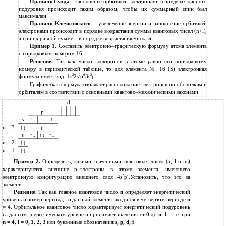
Правило Гунда
– заполнение орбиталей электронами в пределах данного
подуровня происходит таким образом, чтобы их суммарный спин был
максимален.
Правило Клечковского
– увеличение энергии и заполнение орбиталей
электронами происходит в порядке возрастания суммы квантовых чисел (n+l),
а при их равной сумме – в порядке возрастания числа
n
.
Пример 1.
Составить электронно–графическую формулу атома элемента
с порядковым номером 16.
Решение.
Так как число электронов в атоме равно его порядковому
номеру в периодической таблице, то для элемента № 16 (S) электронная
2
2
6
2
4
формула имеет вид: 1s
2s
p
3s
p
.
Графическая формула отражает расположение электронов по оболочкам и
орбиталям в соответствии с основными квантово–механическими законами
d
p
s
↑↓
↑
↑
n = 3
↑↓
p
↑↓
↑↓
↑↓
s
n = 2
↑↓
n = 1
↑↓
Пример 2.
Определить, какими значениями квантовых чисел (n, l и m
)
l
характеризуются внешние р–электроны в атоме элемента, имеющего
2
2
электронную конфигурацию внешнего слоя 4s
p
.Установить, что это за
элемент.
Решение.
Так как главное квантовое число
n
определяет энергетический
уровень и номер периода, то данный элемент находится в четвертом периоде
n
= 4. Орбитальное квантовое число характеризует энергетический подуровень
на данном энергетическом уровне и принимает значения от
0
до
n–1
, т. е. при
n = 4, l = 0, 1, 2, 3
или буквенные обозначения
s, p, d, f
.