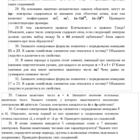
таких соединений.
28.
На основании
квантово–механических законов объясните, могут ли
np
– электроны содержаться во внешнем слое оболочки атома, если она
2
1
10
3
включает конфигурации
ns
, ns
,
(n–1)d
,
(n–2)f
? Приведите
соответствующие примеры.
29.
В чем заключается правило Клечковского и правило Гунда?
Объясните, какое число электронов содержит атом, если следующий электрон
должен сделать выбор между
5s
и
4d
атомной орбиталью? Атом какого
элемента при этом образуется?
30.
Запишите электронные формулы элементов с порядковыми номерами
15
и
23
. К каким семействам элементов они относятся и почему? Объясните
сходство и различие в их свойствах.
31.
В каком периоде и группе стоит элемент, имеющий три электрона на
внешнем энергетическом уровне, для каждого из которых
n = 3
и
l = 1
? Какие
значения для них имеет магнитное квантовое число
m
? Чему равно их
l
суммарное спиновое число?
32.
Запишите электронные формулы элементов с порядковыми номерами
17 и 25. К каким семействам элементов они относятся и почему? Объясните
сходство и различие в их свойствах.
33.
Главное квантовое число
n = 4
. Запишите значения остальных
квантовых чисел. Укажите элемент, у которого заканчивается заполнение
электронами
4d
орбитали. Сколько электронов находится на
4s
и
4p
орбиталях?
34.
Составьте электронные формулы элементов с порядковыми номерами 8
и
16. Объясните, почему первый из них проявляет в соединениях основную
степень окисления
–2
, а второй от
–2
до +
6
. Приведите примеры их соединений.
35.
В атоме элемента находится 5 электронных слоев и 7 внешних
электронов. Какими квантовыми числами они характеризуются? Укажите этот
элемент, определите номер периода, группы и возможные степени окисления в
соединениях. Приведите формулы этих соединений.