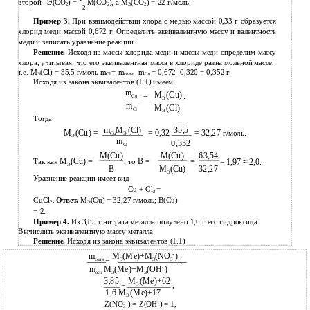
второй– Э(СО
) =
М(СО
), а М
(СО
) = 22 г/моль.
2
2
Э
2
2
Пример 3.
При взаимодействии хлора с медью массой 0,33 г образуется
хлорид меди массой 0,672 г. Определить эквивалентную массу и валентность
меди и записать уравнение реакции.
Решение.
Исходя из массы хлорида меди и массы меди определим массу
хлора, учитывая, что его эквивалентная масса в хлориде равна мольной массе,
т.е. М
(Cl) = 35,5 г/моль m
= m
–m
= 0,672–0,320 = 0,352 г.
Э
Cl
соли
Cu
Исходя из закона эквивалентов (1.1) имеем:
m
M
(Cu)
=
.
Cu
Э
m
M
(Cl)
Cl
Э
Тогда
m
M
(Сl)
35,5
M
(Сu) =
= 0,32
= 32,27
г/моль.
Cu
Э
Э
m
0,352
Cl
M(Cu)
M(Cu)
63,54
М
(Cu) =
,
B =
=
Так как
то
= 1,97
≈
2,0.
Э
B
M
(Cu)
32,27
Э
Уравнение реакции имеет вид
Cu + Cl
=
2
CuCl
.
Ответ.
М
(Сu) = 32,27 г/моль; B(Cu)
2
Э
= 2.
Пример 4.
Из 3,85 г нитрата металла получено 1,6 г его гидроксида.
Вычислить эквивалентную массу металла.
Решение.
Исходя из закона эквивалентов (1.1)
-
m
М
(Ме)+М
(NO
)
=
;
соли
Э
Э
3
-
m
М
(Ме)+М
(OH
)
осн
Э
Э
3,85
М
(Ме)+62
=
,
Э
1,6 М
(Ме)+17
Э
–
–
Z(NO
) = Z(OH
) = 1,
3