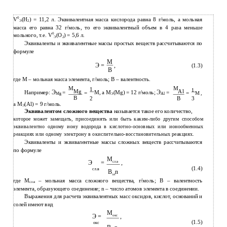
0
V
(Н
) = 11,2 л. Эквивалентная масса кислорода равна 8 г/моль, а мольная
Э
2
масса его равна 32 г/моль, то его эквивалентный объем в 4 раза меньше
0
мольного, т.е. V
(О
) = 5,6 л.
Э
2
Эквиваленты и эквивалентные массы простых веществ рассчитываются по
формуле
M
Э =
,
(1.3)
B
где М – мольная масса элемента, г/моль; В – валентность.
M
M
1
1
Mg
Al
Э
Э
Например:
=
M, а М
(Mg) = 12 г/моль;
=
=
=
M ,
Mg
Al
Э
B
2
B
3
а М
(Al) = 9 г/моль.
Э
Эквивалентом сложного вещества
называется такое его количество,
которое может замещать, присоединять или быть каким-либо другим способом
эквивалентно одному иону водорода в кислотно-основных или ионообменных
реакциях или одному электрону в окислительно-восстановительных реакциях.
Эквиваленты и эквивалентные массы сложных веществ рассчитываются
по формуле
M
Э
=
,
cл.в
(1.4)
сл.в
В
n
эл
где М
– мольная масса сложного вещества, г/моль; В – валентность
сл.в
элемента, образующего соединение; n – число атомов элемента в соединении.
Выражения для расчета эквивалентных масс оксидов, кислот, оснований и
солей имеют вид
М
Э =
,
окс
(1.5)
окс