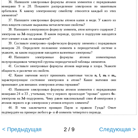
36.
Напишите электронные формулы атомов элементов с порядковыми
номерами 9 и 28. Покажите распределение электронов по квантовым
орбиталям. К какому электронному семейству относится каждый из этих
элементов?
37.
Напишите электронные формулы атомов калия и меди. У какого из
этих веществ сильнее выражены металлические свойства?
38.
Напишите электронную формулу элемента, атом которого содержит 2
электрона на
3d
–подуровне. В каком периоде, группе и подгруппе находится
этот элемент и как он называется?
39.
Составьте
электронно–графическую формулу элемента с порядковым
номером 20. Определите положение элемента в периодической системе и
укажите, на каком подуровне находятся валентные электроны?
40.
Напишите электронные формулы атомов элементарных
полупроводников четвертой группы периодической таблицы элементов.
41.
Составьте электронные формулы атомов марганца и хлора. Укажите
общность и различие их свойств.
42.
Какие значения могут принимать квантовые числа
n, l, m
и
m
,
l
s
характеризующие состояние электронов в атоме? Какие значения они
принимают для внешних электронов атома германия?
43.
Напишите электронные формулы атомов элементов с порядковыми
номерами 24 и 33 , учитывая, что у первого происходит “провал” одного
4s
–
электрона на
3d
–подуровень. Чему равен максимальный спин
d
-электронов у
атомов первого и
р
–электронов у атомов второго элемента?
44.
В чем заключается принцип Паули и правило Гунда? Ответ
подтвердите на примере любого
р-
и
d
-элемента четвертого периода.
< Предыдущая
2 / 9
Следующая >