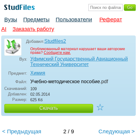
Вузы
Предметы
Пользователи
Реферат
AI
Заказать работу
Studfiles2
Добавил:
Опубликованный материал нарушает ваши авторские
права?
Сообщите нам.
Уфимский Государственный Авиационный
Вуз:
Технический Университет
Химия
Предмет:
Учебно-методическое пособие
.pdf
Файл:
Скачиваний:
109
Добавлен:
02.05.2014
Размер:
625 Кб
☆
Скачать
< Предыдущая
2 / 9
Следующая >