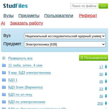
Вузы
Предметы
Пользователи
Реферат
AI
Заказать работу
Вуз
Предмет
☰ Пользователи
Развернуть все
11 лаба. элтех. 4 сем
17
9 вар. БДЗ электротехника
30
БДЗ 1
36
БДЗ 3сем (Варианты)
23
БДЗ по эл-теху
36
БДЗ по электротехнике
250