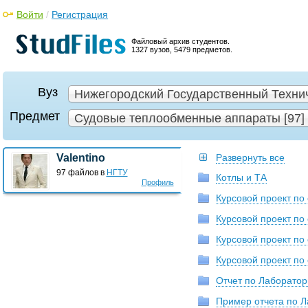
Войти
/
Регистрация
Файловый архив студентов.
1327 вузов, 5479 предметов.
Вуз
Нижегородский Государственный Техниче
Предмет
Судовые теплообменные аппараты [97]
Valentino
Развернуть все
97 файлов в
НГТУ
Котлы и ТА
Профиль
Курсовой проект п
Курсовой проект п
Курсовой проект п
Курсовой проект п
Отчет по Лаборатор
Пример отчета по Л