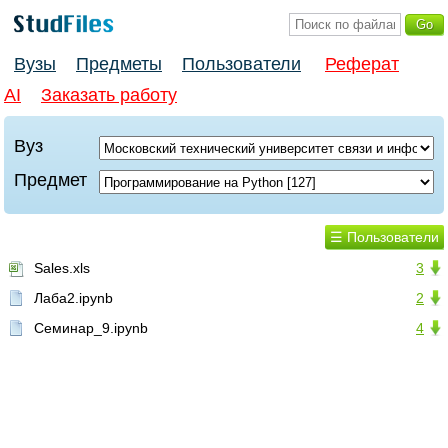
Вузы
Предметы
Пользователи
Реферат
AI
Заказать работу
Вуз
Предмет
☰ Пользователи
Sales.xls
3
Лаба2.ipynb
2
Семинар_9.ipynb
4