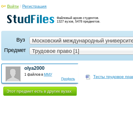
Войти
/
Регистрация
Файловый архив студентов.
1327 вузов, 5478 предметов.
Вуз
Московский международный университет
Предмет
Трудовое право [1]
olya2000
1 файлов в
ММУ
Тесты трудовое пра
Профиль
Этот предмет есть в других вузах