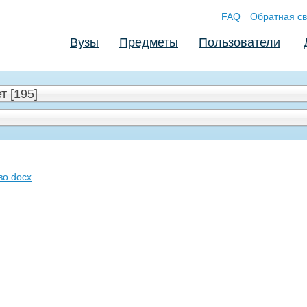
FAQ
Обратная св
Вузы
Предметы
Пользователи
 [195]
во.docx