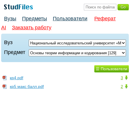
Вузы
Предметы
Пользователи
Реферат
AI
Заказать работу
Вуз
Предмет
☰ Пользователи
кр4.pdf
3
кр5 макс балл.pdf
2