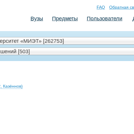
FAQ
Обратная св
Вузы
Предметы
Пользователи
ерситет «МИЭТ» [262753]
шений [503]
, Казённов)