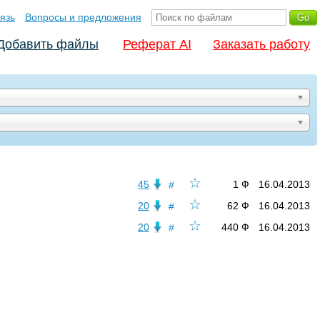
язь
Вопросы и предложения
Добавить файлы
Реферат AI
Заказать работу
☆
45
1 Ф
16.04.2013
#
☆
20
62 Ф
16.04.2013
#
☆
20
440 Ф
16.04.2013
#