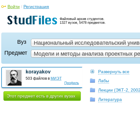
Войти
/
Регистрация
Файловый архив студентов.
1327 вузов, 5478 предметов.
Вуз
Национальный исследовательский унив
Предмет
Модели и методы анализа проектных ре
korayakov
Развернуть все
503 файлов в
МИЭТ
Лабы
Профиль
Лекции (ЭКТ-2, 2002
Этот предмет есть в других вузах
Литература