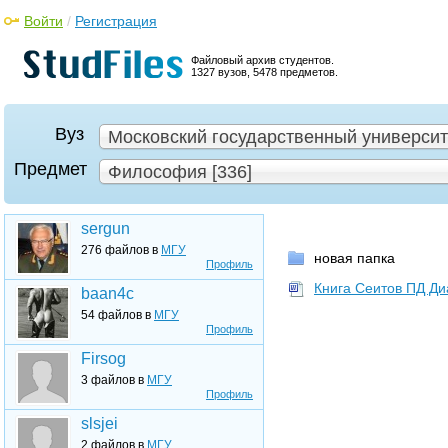
Войти
/
Регистрация
Файловый архив студентов.
1327 вузов, 5478 предметов.
Вуз
Московский государственный университе
Предмет
Философия [336]
sergun
276 файлов в
МГУ
новая папка
Профиль
Книга Сеитов ПД Ди
baan4c
54 файлов в
МГУ
Профиль
Firsog
3 файлов в
МГУ
Профиль
slsjei
2 файлов в
МГУ