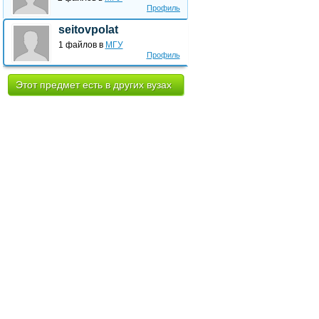
Профиль
seitovpolat
1 файлов в
МГУ
Профиль
Этот предмет есть в других вузах