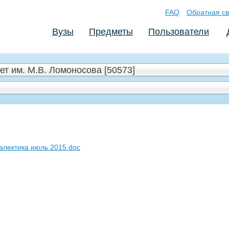
FAQ
Обратная св
Вузы
Предметы
Пользователи
т им. М.В. Ломоносова [50573]
алектика июль 2015.doc