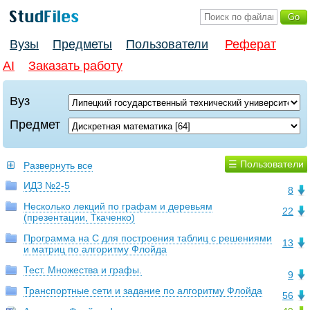
Вузы
Предметы
Пользователи
Реферат
AI
Заказать работу
Вуз
Предмет
☰ Пользователи
Развернуть все
ИДЗ №2-5
8
Несколько лекций по графам и деревьям
22
(презентации, Ткаченко)
Программа на С для построения таблиц с решениями
13
и матриц по алгоритму Флойда
Тест. Множества и графы.
9
Транспортные сети и задание по алгоритму Флойда
56