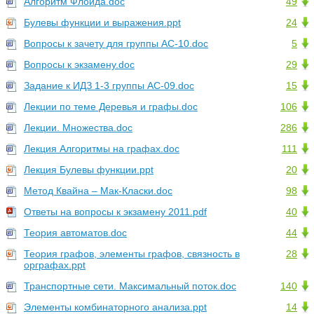
Алгоритм Флойда.doc
49
Булевы функции и выражения.ppt
24
Вопросы к зачету для группы АС-10.doc
5
Вопросы к экзамену.doc
29
Задание к ИДЗ 1-3 группы АС-09.doc
15
Лекции по теме Деревья и графы.doc
106
Лекции. Множества.doc
286
Лекция Алгоритмы на графах.doc
111
Лекция Булевы функции.ppt
20
Метод Квайна – Мак-Класки.doc
98
Ответы на вопросы к экзамену 2011.pdf
40
Теория автоматов.doc
44
Теория графов, элементы графов, связность в
28
орграфах.ppt
Транспортные сети. Максимальный поток.doc
140
Элементы комбинаторного анализа.ppt
14