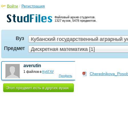
Войти
/
Регистрация
Файловый архив студентов.
1327 вузов, 5478 предметов.
Вуз
Кубанский государственный аграрный ун
Предмет
Дискретная математика [1]
averutin
1 файлов в
КубГАУ
Cherednikova_Posob
Профиль
Этот предмет есть в других вузах