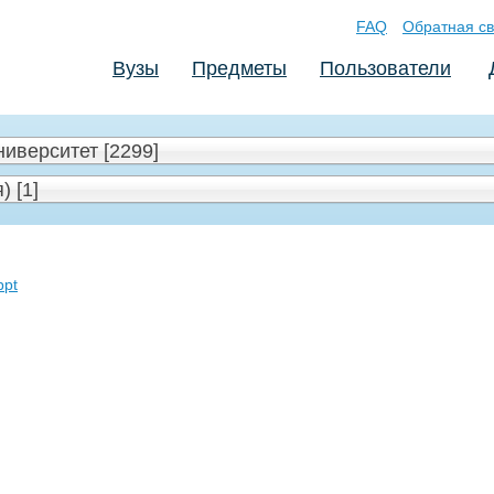
FAQ
Обратная св
Вузы
Предметы
Пользователи
иверситет [2299]
 [1]
ppt