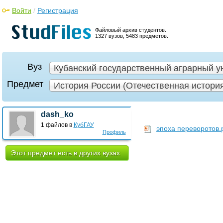
Войти
/
Регистрация
Файловый архив студентов.
1327 вузов, 5483 предметов.
Вуз
Кубанский государственный аграрный ун
Предмет
История России (Отечественная история)
dash_ko
1 файлов в
КубГАУ
эпоха переворотов.
Профиль
Этот предмет есть в других вузах