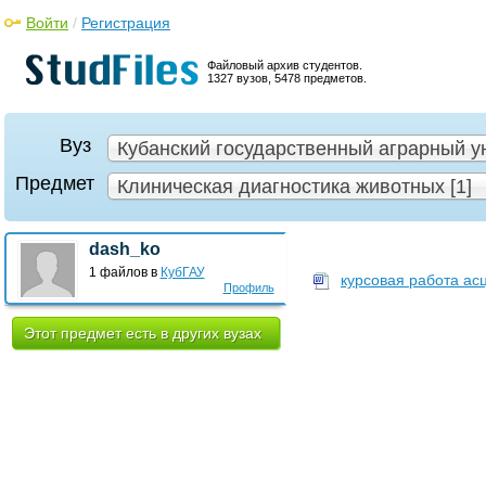
Войти
/
Регистрация
Файловый архив студентов.
1327 вузов, 5478 предметов.
Вуз
Кубанский государственный аграрный ун
Предмет
Клиническая диагностика животных [1]
dash_ko
1 файлов в
КубГАУ
курсовая работа асц
Профиль
Этот предмет есть в других вузах