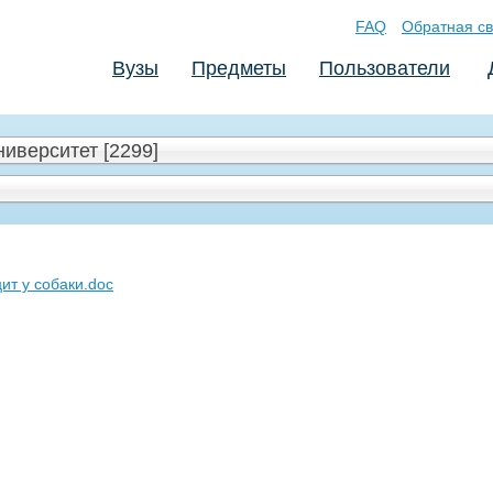
FAQ
Обратная св
Вузы
Предметы
Пользователи
иверситет [2299]
ит у собаки.doc