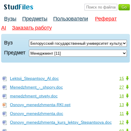
Вузы
Предметы
Пользователи
Реферат
AI
Заказать работу
Вуз
Предмет
Lektsii_Stepantsov_AI.doc
15
Menedzhment_-_shpory.doc
27
menedzhment_otvety.doc
18
Osnovy_menedzhmenta-RKI.ppt
13
Osnovy_menedzhmenta.doc
11
Osnovy_menedzhmenta_kurs_lektsy_Stepantsova.doc
12