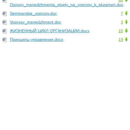
60
Osnovy_menedzhmenta_otvety_na_voprosy_k_ekzamen.doc
Seminarskie_voprosy.doc
7
Voprosy_menedzhment.doc
3
ЖИЗНЕННЫЙ ЦИКЛ ОРГАНИЗАЦИИ.docx
10
Принципы управления.docx
19